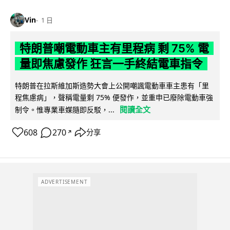
Vin
1 日
特朗普嘲電動車主有里程病 剩 75% 電
量即焦慮發作 狂言一手終結電車指令
特朗普在拉斯維加斯造勢大會上公開嘲諷電動車車主患有「里
程焦慮病」，聲稱電量剩 75% 便發作，並重申已廢除電動車強
閱讀全文
制令。惟專業車媒隨即反駁，...
608
270
分享
↗
ADVERTISEMENT