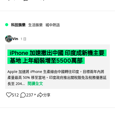
科技娛樂
生活娛樂
城中熱話
Vin
1 日
iPhone 加速撤出中國 印度成新機主要
基地 上年組裝增至5500萬部
Apple 加速將 iPhone 生產線由中國轉往印度，目標兩年內將
產量最高 50% 移至當地。印度政府推出關稅豁免及稅務優惠延
閱讀全文
長至 204...
512
237
分享
↗