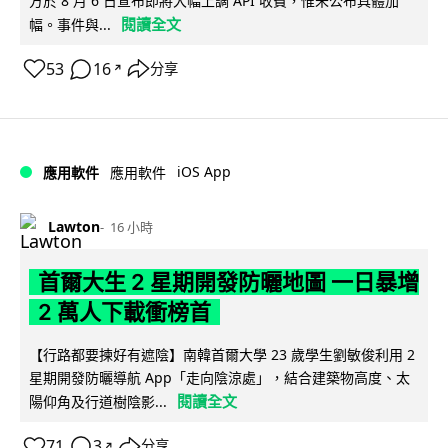
方於 8 月 6 日宣布即將大幅上調 API 收費，惟未公布具體加
閱讀全文
幅。事件與...
53
16
分享
↗
iOS App
應用軟件
應用軟件
Lawton
16 小時
首爾大生 2 星期開發防曬地圖 一日暴增
2 萬人下載衝榜首
【行路都要揀好有遮陰】南韓首爾大學 23 歲學生劉敏俊利用 2
星期開發防曬導航 App「走向陰涼處」，結合建築物高度、太
閱讀全文
陽仰角及行道樹陰影...
71
3
分享
↗