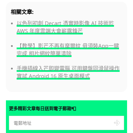
相關文章:
以色列初創 Decart 憑實時影像 AI 技術於
AWS 年度雲端大會嶄露鋒芒
【教學】影芒不再有摩爾紋 毋須裝App一鍵
完成 相片網紋簡單清除
手機插線入芒即變電腦 可用鍵盤同滑鼠操作
實試 Android 16 原生桌面模式
📮
更多精彩文章每日送到電子郵箱