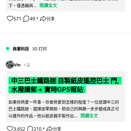
閱讀全文
下，僅憑藉與...
571
49
分享
↗
商業科技
3D 打印
Vin
1 日
中三巴士鐵路迷 自製紙皮遙控巴士 門,
水撥識郁 + 實時GPS報站
如果你熱愛一件事，你會熱愛到怎樣的程度？一位就讀中三的
巴士鐵路迷，選擇由零開始，把自己的興趣一步步變成真正可
閱讀全文
以運作的作品。他以紙皮親手製作出...
3,652
210
分享
↗