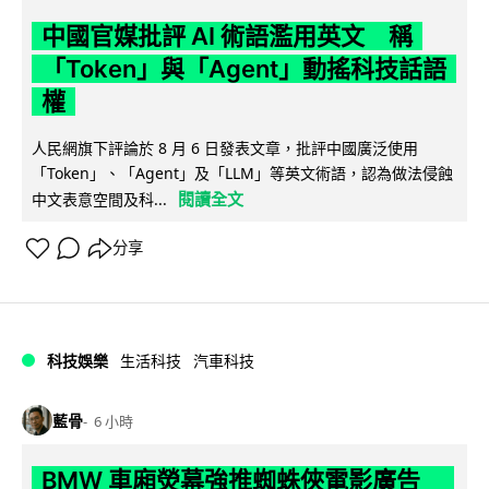
中國官媒批評 AI 術語濫用英文 稱
「Token」與「Agent」動搖科技話語
權
人民網旗下評論於 8 月 6 日發表文章，批評中國廣泛使用
「Token」、「Agent」及「LLM」等英文術語，認為做法侵蝕
閱讀全文
中文表意空間及科...
分享
科技娛樂
生活科技
汽車科技
藍骨
6 小時
BMW 車廂熒幕強推蜘蛛俠電影廣告