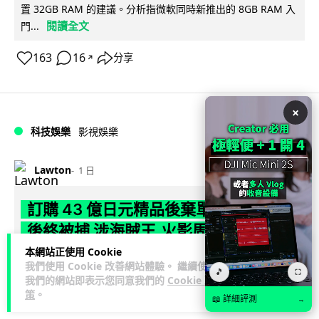
置 32GB RAM 的建議。分析指微軟同時新推出的 8GB RAM 入
閱讀全文
門...
163
16
分享
↗
×
科技娛樂
影視娛樂
Lawton
1 日
訂購 43 億日元精品後棄單 大阪女 2 年
後終被捕 涉海賊王,火影周邊產品
本網站正使用 Cookie
日本警視廳神田署 8 月 6 日公布，拘捕一名 32 歲大阪女子，
我們使用 Cookie 改善網站體驗。 繼續使用
🎵
⛶
指她涉嫌在出版巨頭集英社旗下官方網店「JUMP
我們的網站即表示您同意我們的
Cookie 政
閱讀全文
CHARACTERS ST...
策
。
📖 詳細評測
→