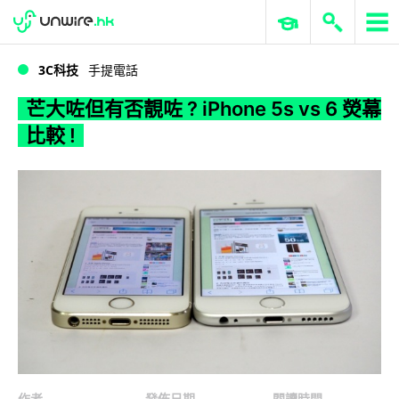
WWDC 2026
GenAI 與雲端科技專區
ERP 與商業 AI
芒大咗但有否靚咗 ? iPhone 5s vs 6 熒幕比較 !
3C科技
手提電話
芒大咗但有否靚咗 ? iPhone 5s vs 6 熒幕
比較 !
作者
發佈日期
閱讀時間