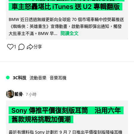
車主怒轟堪比 iTunes 送 U2 專輯翻版
BMW 近日透過無線更新向全球逾 70 個市場車輛中控熒幕推送
《蜘蛛俠：英雄重生》宣傳動畫，啟動車輛即彈出通知，觸發
閱讀全文
大批車主不滿。BMW 早...
1
分享
3C科技
流動音樂
音樂耳機
藍骨
7 小時
Sony 傳推平價復刻版耳筒 沿用六年
舊款規格挑戰加價潮
最近有爆料指 Sony 計劃於 9 月 7 日推出平價復刻版降噪耳機