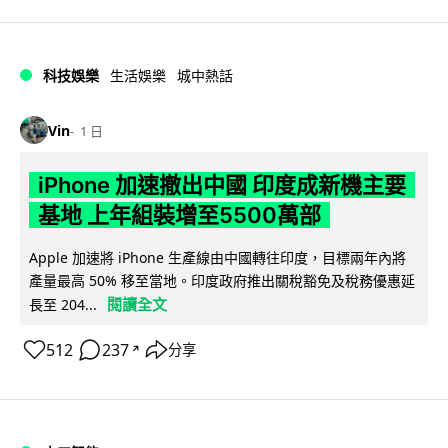
科技娛樂
生活娛樂
城中熱話
Vin
1 日
iPhone 加速撤出中國 印度成新機主要
基地 上年組裝增至5500萬部
Apple 加速將 iPhone 生產線由中國轉往印度，目標兩年內將
產量最高 50% 移至當地。印度政府推出關稅豁免及稅務優惠延
閱讀全文
長至 204...
512
237
分享
↗