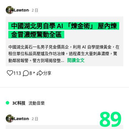
Lawton
2 日
中國湖北男自學 AI 「煉金術」 屋內煉
金冒濃煙驚動全區
中國湖北黃石一名男子見金價高企，利用 AI 自學提煉黃金，在
租住單位私設高壓爐及作坊冶煉，過程產生大量刺鼻濃煙，驚
閱讀全文
動鄰居報警。警方到場揭發整...
113
8
分享
↗
3C科技
流動音樂
89
Lawton
2 日