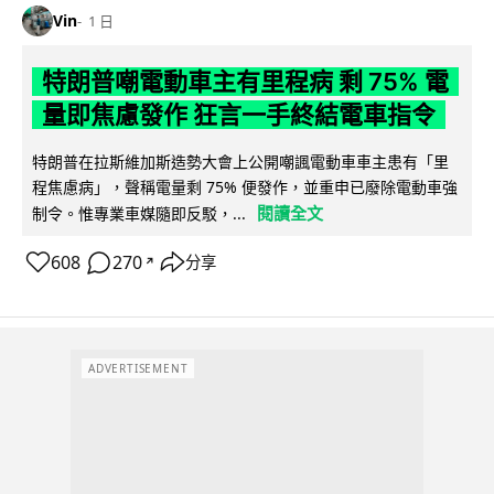
Vin
1 日
特朗普嘲電動車主有里程病 剩 75% 電
量即焦慮發作 狂言一手終結電車指令
特朗普在拉斯維加斯造勢大會上公開嘲諷電動車車主患有「里
程焦慮病」，聲稱電量剩 75% 便發作，並重申已廢除電動車強
閱讀全文
制令。惟專業車媒隨即反駁，...
608
270
分享
↗
ADVERTISEMENT