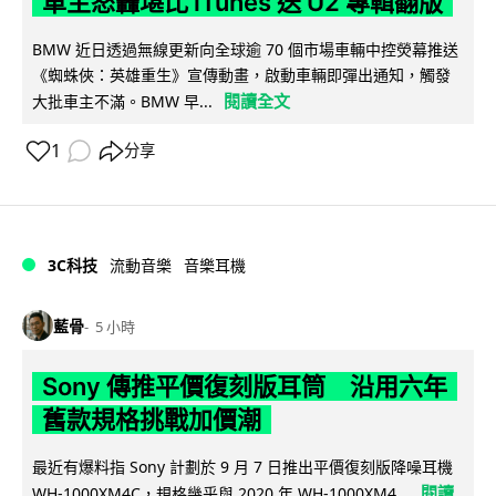
車主怒轟堪比 iTunes 送 U2 專輯翻版
BMW 近日透過無線更新向全球逾 70 個市場車輛中控熒幕推送
《蜘蛛俠：英雄重生》宣傳動畫，啟動車輛即彈出通知，觸發
閱讀全文
大批車主不滿。BMW 早...
1
分享
3C科技
流動音樂
音樂耳機
藍骨
5 小時
Sony 傳推平價復刻版耳筒 沿用六年
舊款規格挑戰加價潮
最近有爆料指 Sony 計劃於 9 月 7 日推出平價復刻版降噪耳機
閱讀
WH-1000XM4C，規格幾乎與 2020 年 WH-1000XM4...