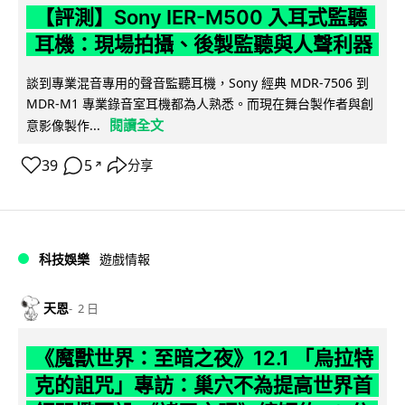
【評測】Sony IER-M500 入耳式監聽
耳機：現場拍攝、後製監聽與人聲利器
談到專業混音專用的聲音監聽耳機，Sony 經典 MDR-7506 到
MDR-M1 專業錄音室耳機都為人熟悉。而現在舞台製作者與創
閱讀全文
意影像製作...
39
5
分享
↗
科技娛樂
遊戲情報
天恩
2 日
《魔獸世界：至暗之夜》12.1 「烏拉特
克的詛咒」專訪：巢穴不為提高世界首