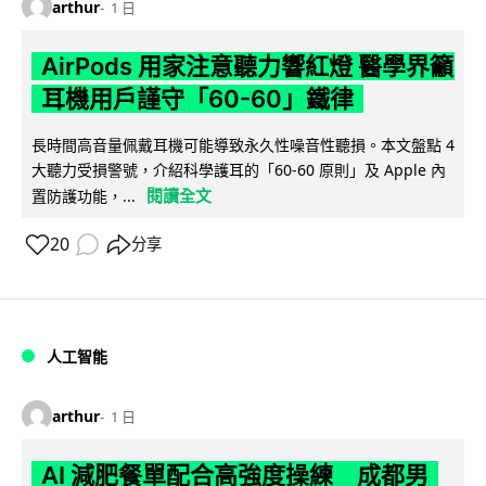
arthur
1 日
AirPods 用家注意聽力響紅燈 醫學界籲
耳機用戶謹守「60-60」鐵律
長時間高音量佩戴耳機可能導致永久性噪音性聽損。本文盤點 4
大聽力受損警號，介紹科學護耳的「60-60 原則」及 Apple 內
閱讀全文
置防護功能，...
20
分享
人工智能
arthur
1 日
AI 減肥餐單配合高強度操練 成都男