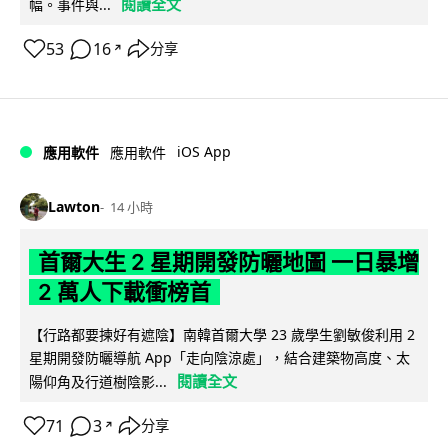
閱讀全文
幅。事件與...
53
16
分享
↗
iOS App
應用軟件
應用軟件
Lawton
14 小時
首爾大生 2 星期開發防曬地圖 一日暴增
2 萬人下載衝榜首
【行路都要揀好有遮陰】南韓首爾大學 23 歲學生劉敏俊利用 2
星期開發防曬導航 App「走向陰涼處」，結合建築物高度、太
閱讀全文
陽仰角及行道樹陰影...
71
3
分享
↗