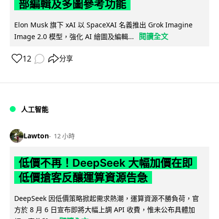
部編輯及多圖參考功能
Elon Musk 旗下 xAI 以 SpaceXAI 名義推出 Grok Imagine
閱讀全文
Image 2.0 模型，強化 AI 繪圖及編輯...
12
分享
人工智能
Lawton
12 小時
低價不再！DeepSeek 大幅加價在即
低價搶客反釀運算資源告急
DeepSeek 因低價策略掀起需求熱潮，運算資源不勝負荷，官
方於 8 月 6 日宣布即將大幅上調 API 收費，惟未公布具體加