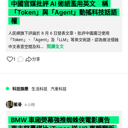
中國官媒批評 AI 術語濫用英文 稱
「Token」與「Agent」動搖科技話語
權
人民網旗下評論於 8 月 6 日發表文章，批評中國廣泛使用
「Token」、「Agent」及「LLM」等英文術語，認為做法侵蝕
閱讀全文
中文表意空間及科...
1
分享
科技娛樂
生活科技
汽車科技
藍骨
4 小時
BMW 車廂熒幕強推蜘蛛俠電影廣告