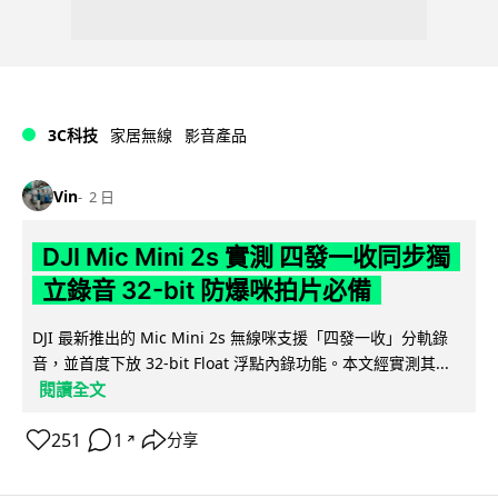
3C科技
家居無線
影音產品
Vin
2 日
DJI Mic Mini 2s 實測 四發一收同步獨
立錄音 32-bit 防爆咪拍片必備
DJI 最新推出的 Mic Mini 2s 無線咪支援「四發一收」分軌錄
音，並首度下放 32-bit Float 浮點內錄功能。本文經實測其...
閱讀全文
251
1
分享
↗