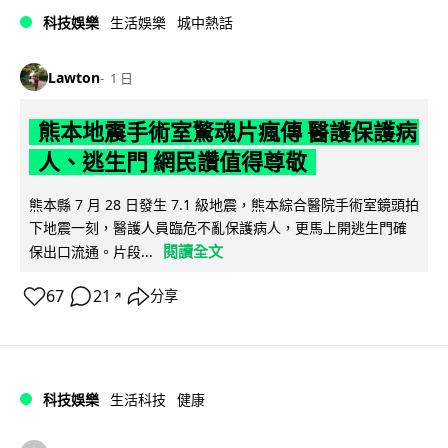
科技娛樂
生活娛樂
城中熱話
Lawton
1 日
熊本地震手術室驚魂片瘋傳 醫護保護病
人、逃生門 網民讚值得尊敬
熊本縣 7 月 28 日發生 7.1 級地震，熊本綜合醫院手術室鏡頭拍
下地震一刻，醫護人員臨危不亂保護病人，更馬上開逃生門確
閱讀全文
保出口流通。片段...
67
21
分享
↗
科技娛樂
生活科技
健康