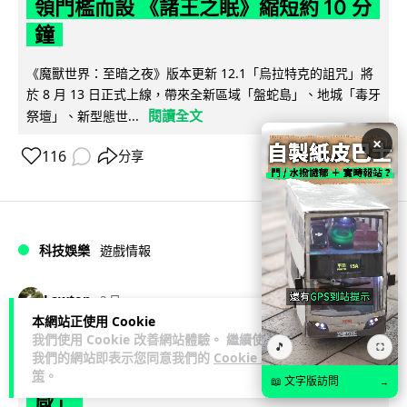
領門檻而設 《諸王之眠》縮短約 10 分
鐘
《魔獸世界：至暗之夜》版本更新 12.1「烏拉特克的詛咒」將
於 8 月 13 日正式上線，帶來全新區域「盤蛇島」、地城「毒牙
閱讀全文
祭壇」、新型態世...
×
116
分享
科技娛樂
遊戲情報
Lawton
2 日
本網站正使用 Cookie
我們使用 Cookie 改善網站體驗。 繼續使用
日本二手遊戲店減 90% 門市 業績反增
🎵
⛶
我們的網站即表示您同意我們的
Cookie 政
四成 "懷舊"在 Z 世代變成最潮「新鮮
策
。
📖 文字版訪問
→
感」