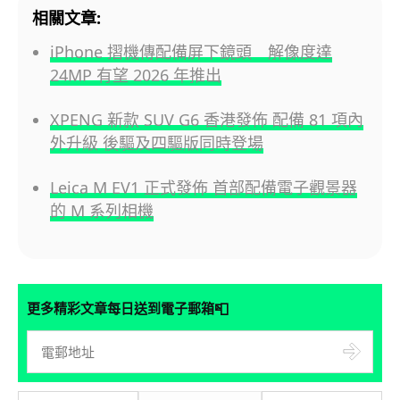
相關文章:
iPhone 摺機傳配備屏下鏡頭 解像度達
24MP 有望 2026 年推出
XPENG 新款 SUV G6 香港發佈 配備 81 項內
外升級 後驅及四驅版同時登場
Leica M EV1 正式發佈 首部配備電子觀景器
的 M 系列相機
📮
更多精彩文章每日送到電子郵箱