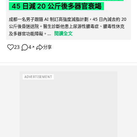
45 日減 20 公斤後多器官衰竭
成都一名男子跟隨 AI 制訂高強度減脂計劃，45 日內減去約 20
公斤後昏迷送院。醫生診斷他患上尿源性膿毒症、膿毒性休克
閱讀全文
及多器官功能障礙。...
23
4
分享
↗
ADVERTISEMENT