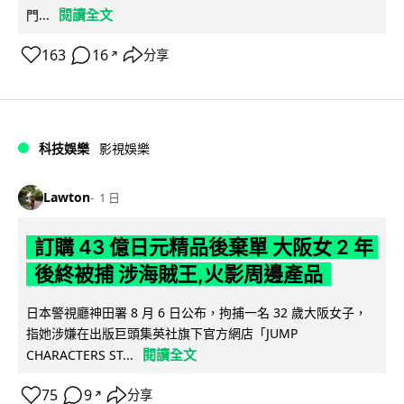
閱讀全文
門...
163
16
分享
↗
科技娛樂
影視娛樂
Lawton
1 日
訂購 43 億日元精品後棄單 大阪女 2 年
後終被捕 涉海賊王,火影周邊產品
日本警視廳神田署 8 月 6 日公布，拘捕一名 32 歲大阪女子，
指她涉嫌在出版巨頭集英社旗下官方網店「JUMP
閱讀全文
CHARACTERS ST...
75
9
分享
↗