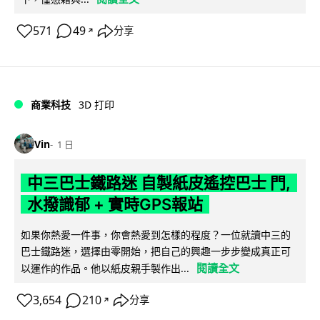
571
49
分享
↗
商業科技
3D 打印
Vin
1 日
中三巴士鐵路迷 自製紙皮遙控巴士 門,
水撥識郁 + 實時GPS報站
如果你熱愛一件事，你會熱愛到怎樣的程度？一位就讀中三的
巴士鐵路迷，選擇由零開始，把自己的興趣一步步變成真正可
閱讀全文
以運作的作品。他以紙皮親手製作出...
3,654
210
分享
↗