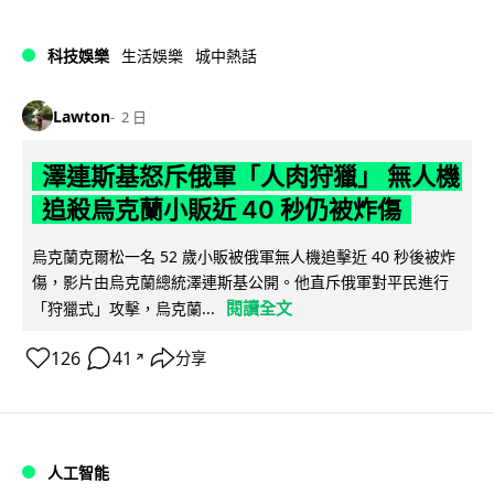
科技娛樂
生活娛樂
城中熱話
Lawton
2 日
澤連斯基怒斥俄軍「人肉狩獵」 無人機
追殺烏克蘭小販近 40 秒仍被炸傷
烏克蘭克爾松一名 52 歲小販被俄軍無人機追擊近 40 秒後被炸
傷，影片由烏克蘭總統澤連斯基公開。他直斥俄軍對平民進行
閱讀全文
「狩獵式」攻擊，烏克蘭...
126
41
分享
↗
人工智能