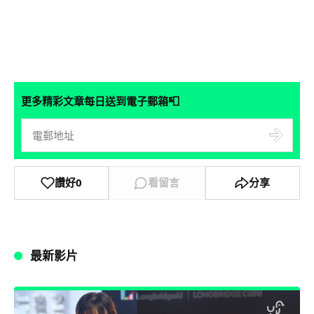
📮
更多精彩文章每日送到電子郵箱
讚好
0
看留言
分享
最新影片