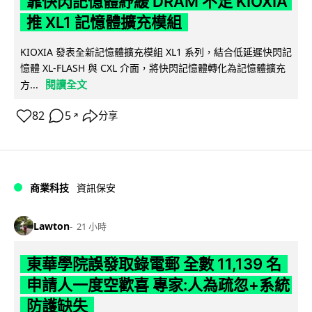
靠快閃記憶體紓緩 DRAM 不足 KIOXIA
推 XL1 記憶體擴充模組
KIOXIA 發表全新記憶體擴充模組 XL1 系列，結合低延遲快閃記
憶體 XL-FLASH 與 CXL 介面，將快閃記憶體轉化為記憶體擴充
閱讀全文
方...
82
5
分享
↗
商業科技
資訊保安
Lawton
21 小時
東華學院誤發取錄電郵 全數 11,139 名
申請人一度空歡喜 專家:人為疏忽+系統
防護缺失