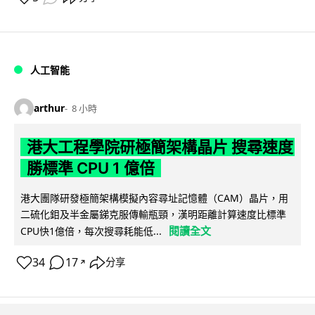
人工智能
arthur
8 小時
港大工程學院研極簡架構晶片 搜尋速度
勝標準 CPU 1 億倍
港大團隊研發極簡架構模擬內容尋址記憶體（CAM）晶片，用
二硫化鉬及半金屬銻克服傳輸瓶頸，漢明距離計算速度比標準
閱讀全文
CPU快1億倍，每次搜尋耗能低...
34
17
分享
↗