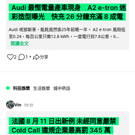
Audi 最慳電量產車現身 A2 e-tron 迷
彩造型曝光 快充 26 分鐘充滿 8 成電
Audi 呢部新車，能耗竟然係25年前嘅一半。 A2 e-tron 風阻低
至0.24，每百公里只需12.8 kWh，一度電行到7.8公里。6...
閱讀全文
2
1
分享
↗
科技娛樂
生活娛樂
城中熱話
Vin
59 分
法國 8 月 11 日出新例 未經同意嚴禁
Cold Call 違規企業最高罰 345 萬