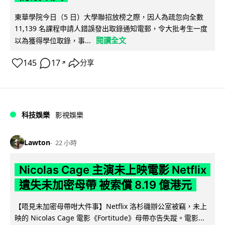
東華學院今日（5 日）大學聯招放榜之際，因人為疏忽向全數
11,139 名課程申請人錯誤發出取錄通知電郵，令大批考生一度
閱讀全文
以為獲得學位取錄，事...
145
17
分享
↗
科技娛樂
影視娛樂
Lawton
22 小時
Nicolas Cage 主演未上映電影 Netflix
遺失未加密母帶 被索償 8.19 億港元
【唔見未加密母帶咁大件事】Netflix 洛杉磯辦公室被竊，未上
映的 Nicolas Cage 電影《Fortitude》母帶亦告失蹤。電影...