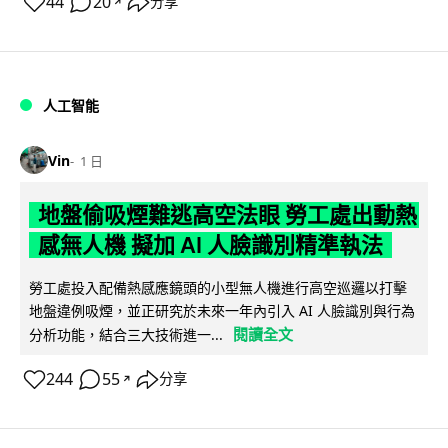
44
20
分享
↗
人工智能
Vin
1 日
地盤偷吸煙難逃高空法眼 勞工處出動熱
感無人機 擬加 AI 人臉識別精準執法
勞工處投入配備熱感應鏡頭的小型無人機進行高空巡邏以打擊
地盤違例吸煙，並正研究於未來一年內引入 AI 人臉識別與行為
閱讀全文
分析功能，結合三大技術進一...
244
55
分享
↗