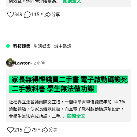
閱讀全文
濟效益。他同時介紹華為...
349
115
分享
↗
科技娛樂
生活娛樂
城中熱話
Lawton
2 小時
家長無得慳錢買二手書 電子啟動碼鎖死
二手教科書 學生無法做功課
社福界立法會議員陳文宜指，一間中學書單價錢按年加 14.7%
遠超通漲，令家長難以負擔。而且電子教材啟動碼這項設計，
閱讀全文
令學生無法完成功課，二手...
215
79
分享
↗