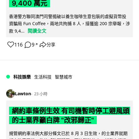
9,400 萬元
香港警方聯同澳門司警搗破以養生咖啡生意包裝的虛擬貨幣投
資騙局 Fun Coffee，兩地共拘捕 8 人，接獲逾 200 宗舉報，涉
閱讀全文
款 9,4...
116
9
分享
↗
科技娛樂
生活科技
智慧城市
Lawton
23 小時
網約車條例生效 有司機暫時停工避風頭
的士業界籲白牌 "改邪歸正"
規管網約車法例大部分條文已於 8 月 3 日生效，的士業界就期