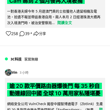
Cam 睇到 2 個月後再入境被捕
一對香港夫婦今年 5 月遊澳門乘的士拾獲他人遺留相機及電
池，拾遺不報並帶返香港自用。兩人本月 2 日經港珠澳大橋再
閱讀全文
次入境澳門時，被治安警察局...
258
39
分享
↗
3C科技
家居無線
Vin
3 小時
逾 20 款平價路由器爆後門 每 35 秒自
動連線回中國 全球 10 萬用家私隱堪憂
網絡安全公司 VulnCheck 揭發中國智博通電子（Zbtlink）生產
閱
的 20 多款路由器內置後門程式「Endlessdoors」（無盡...