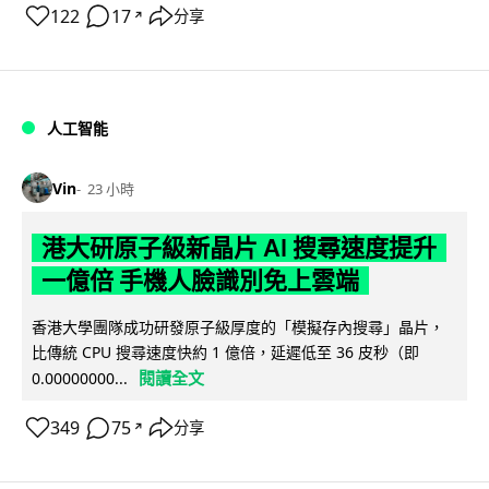
122
17
分享
↗
人工智能
Vin
23 小時
港大研原子級新晶片 AI 搜尋速度提升
一億倍 手機人臉識別免上雲端
香港大學團隊成功研發原子級厚度的「模擬存內搜尋」晶片，
比傳統 CPU 搜尋速度快約 1 億倍，延遲低至 36 皮秒（即
閱讀全文
0.00000000...
349
75
分享
↗