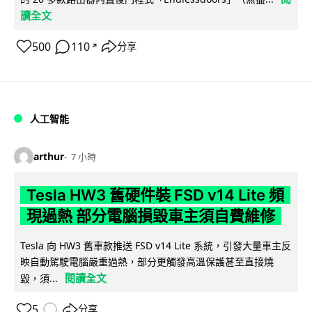
讀全文
500
110
分享
↗
人工智能
arthur
7 小時
Tesla HW3 舊硬件裝 FSD v14 Lite 頻
現過熱 部分電腦損毀車主須自費維修
Tesla 向 HW3 舊車款推送 FSD v14 Lite 系統，引發大量車主反
映自動駕駛電腦嚴重過熱，部分更觸發高溫保護甚至直接燒
閱讀全文
毀，須...
5
分享