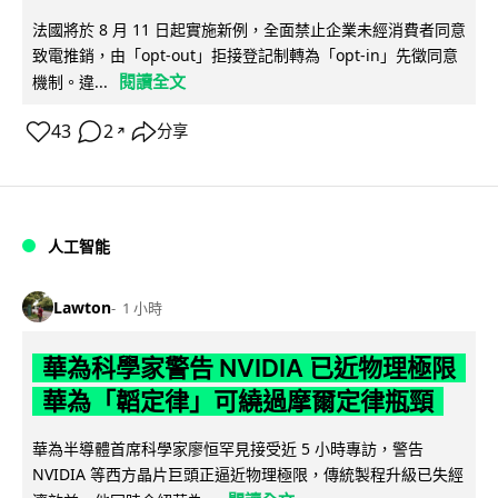
法國將於 8 月 11 日起實施新例，全面禁止企業未經消費者同意
致電推銷，由「opt-out」拒接登記制轉為「opt-in」先徵同意
閱讀全文
機制。違...
43
2
分享
↗
人工智能
Lawton
1 小時
華為科學家警告 NVIDIA 已近物理極限
華為「韜定律」可繞過摩爾定律瓶頸
華為半導體首席科學家廖恒罕見接受近 5 小時專訪，警告
NVIDIA 等西方晶片巨頭正逼近物理極限，傳統製程升級已失經