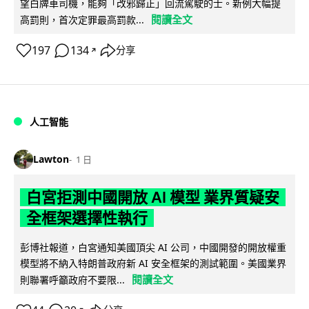
望白牌車司機，能夠「改邪歸正」回流駕駛的士。新例大幅提
閱讀全文
高罰則，首次定罪最高罰款...
197
134
分享
↗
人工智能
Lawton
1 日
白宮拒測中國開放 AI 模型 業界質疑安
全框架選擇性執行
彭博社報道，白宮通知美國頂尖 AI 公司，中國開發的開放權重
模型將不納入特朗普政府新 AI 安全框架的測試範圍。美國業界
閱讀全文
則聯署呼籲政府不要限...