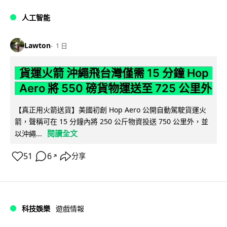
人工智能
Lawton
1 日
貨運火箭 沖繩飛台灣僅需 15 分鐘 Hop
Aero 將 550 磅貨物運送至 725 公里外
【真正用火箭送貨】美國初創 Hop Aero 公開自動駕駛貨運火
箭，聲稱可在 15 分鐘內將 250 公斤物資投送 750 公里外，並
閱讀全文
以沖繩...
51
6
分享
↗
科技娛樂
遊戲情報