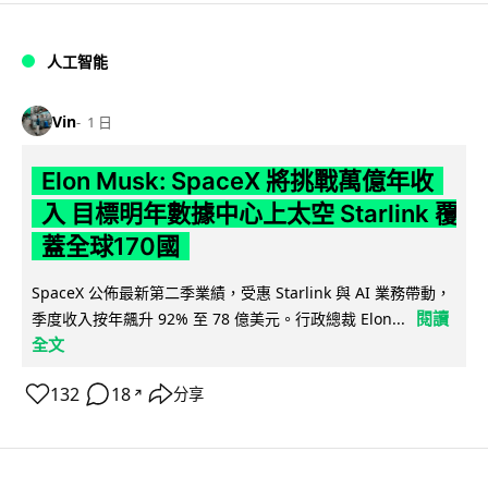
人工智能
Vin
1 日
Elon Musk: SpaceX 將挑戰萬億年收
入 目標明年數據中心上太空 Starlink 覆
蓋全球170國
SpaceX 公佈最新第二季業績，受惠 Starlink 與 AI 業務帶動，
閱讀
季度收入按年飆升 92% 至 78 億美元。行政總裁 Elon...
全文
132
18
分享
↗