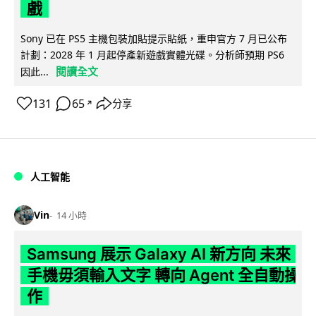
戲
Sony 已在 PS5 主機包裝加貼提示貼紙，重申官方 7 月已公布
計劃：2028 年 1 月起停產新遊戲實體光碟。分析師預期 PS6
閱讀全文
因此...
131
65
分享
↗
人工智能
Vin
14 小時
Samsung 展示 Galaxy AI 新方向 未來
手機毋須輸入文字 轉向 Agent 全自動操
作