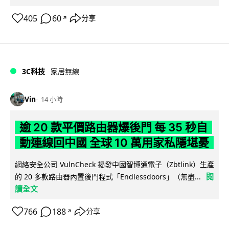
405
60
分享
↗
3C科技
家居無線
Vin
14 小時
逾 20 款平價路由器爆後門 每 35 秒自
動連線回中國 全球 10 萬用家私隱堪憂
網絡安全公司 VulnCheck 揭發中國智博通電子（Zbtlink）生產
閱
的 20 多款路由器內置後門程式「Endlessdoors」（無盡...
讀全文
766
188
分享
↗