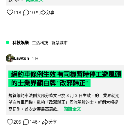
118
10
分享
↗
科技娛樂
生活科技
智慧城市
Lawton
1 日
網約車條例生效 有司機暫時停工避風頭
的士業界籲白牌 "改邪歸正"
規管網約車法例大部分條文已於 8 月 3 日生效，的士業界就期
望白牌車司機，能夠「改邪歸正」回流駕駛的士。新例大幅提
閱讀全文
高罰則，首次定罪最高罰款...
205
146
分享
↗