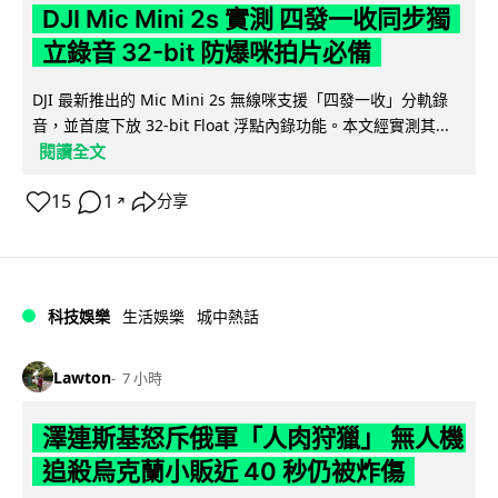
DJI Mic Mini 2s 實測 四發一收同步獨
立錄音 32-bit 防爆咪拍片必備
DJI 最新推出的 Mic Mini 2s 無線咪支援「四發一收」分軌錄
音，並首度下放 32-bit Float 浮點內錄功能。本文經實測其...
閱讀全文
15
1
分享
↗
科技娛樂
生活娛樂
城中熱話
Lawton
7 小時
澤連斯基怒斥俄軍「人肉狩獵」 無人機
追殺烏克蘭小販近 40 秒仍被炸傷