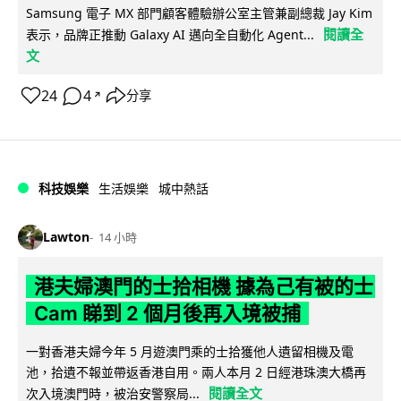
Samsung 電子 MX 部門顧客體驗辦公室主管兼副總裁 Jay Kim
閱讀全
表示，品牌正推動 Galaxy AI 邁向全自動化 Agent...
文
24
4
分享
↗
科技娛樂
生活娛樂
城中熱話
Lawton
14 小時
港夫婦澳門的士拾相機 據為己有被的士
Cam 睇到 2 個月後再入境被捕
一對香港夫婦今年 5 月遊澳門乘的士拾獲他人遺留相機及電
池，拾遺不報並帶返香港自用。兩人本月 2 日經港珠澳大橋再
閱讀全文
次入境澳門時，被治安警察局...