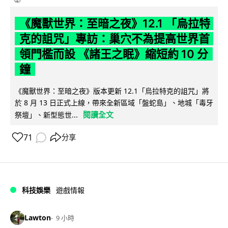
《魔獸世界：至暗之夜》12.1 「烏拉特
克的詛咒」專訪：巢穴不為提高世界首
領門檻而設 《諸王之眠》縮短約 10 分
鐘
《魔獸世界：至暗之夜》版本更新 12.1「烏拉特克的詛咒」將
於 8 月 13 日正式上線，帶來全新區域「盤蛇島」、地城「毒牙
閱讀全文
祭壇」、新型態世...
71
分享
科技娛樂
遊戲情報
Lawton
9 小時