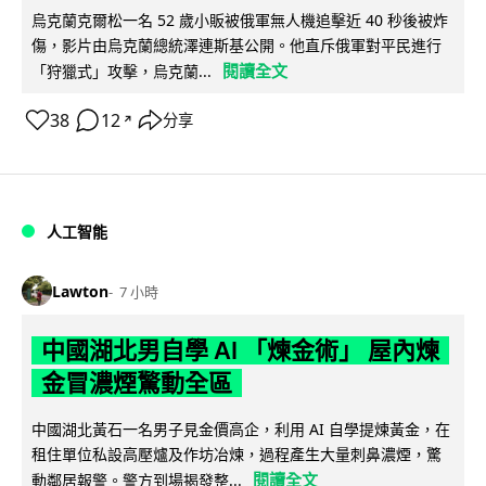
烏克蘭克爾松一名 52 歲小販被俄軍無人機追擊近 40 秒後被炸
傷，影片由烏克蘭總統澤連斯基公開。他直斥俄軍對平民進行
閱讀全文
「狩獵式」攻擊，烏克蘭...
38
12
分享
↗
人工智能
Lawton
7 小時
中國湖北男自學 AI 「煉金術」 屋內煉
金冒濃煙驚動全區
中國湖北黃石一名男子見金價高企，利用 AI 自學提煉黃金，在
租住單位私設高壓爐及作坊冶煉，過程產生大量刺鼻濃煙，驚
閱讀全文
動鄰居報警。警方到場揭發整...