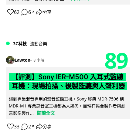
62
6
分享
↗
3C科技
流動音樂
89
Lawton
8 小時
【評測】Sony IER-M500 入耳式監聽
耳機：現場拍攝、後製監聽與人聲利器
談到專業混音專用的聲音監聽耳機，Sony 經典 MDR-7506 到
MDR-M1 專業錄音室耳機都為人熟悉。而現在舞台製作者與創
閱讀全文
意影像製作...
33
2
分享
↗