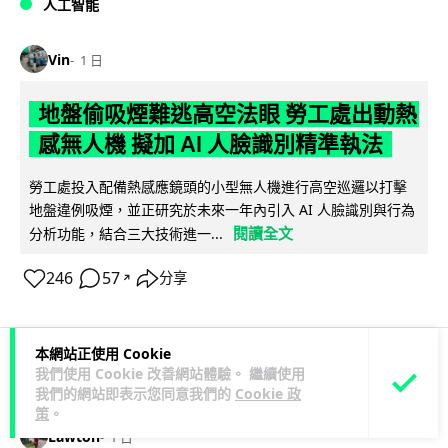
人工智能
Vin
1 日
地盤偷吸煙難逃高空法眼 勞工處出動熱
感無人機 擬加 AI 人臉識別精準執法
勞工處投入配備熱感應鏡頭的小型無人機進行高空巡邏以打擊
地盤違例吸煙，並正研究於未來一年內引入 AI 人臉識別與行為
閱讀全文
分析功能，結合三大技術進一...
246
57
分享
↗
本網站正使用 Cookie
我們使用 Cookie 改善網站體驗。 繼續使用
人工智能
我們的網站即表示您同意我們的
Cookie 政
策
。
Lawton
1 日