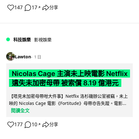
147
17
分享
↗
科技娛樂
影視娛樂
Lawton
1 日
Nicolas Cage 主演未上映電影 Netflix
遺失未加密母帶 被索償 8.19 億港元
【唔見未加密母帶咁大件事】Netflix 洛杉磯辦公室被竊，未上
映的 Nicolas Cage 電影《Fortitude》母帶亦告失蹤。電影...
閱讀全文
177
10
分享
↗