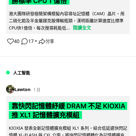
勝標準 CPU 1 億倍
港大團隊研發極簡架構模擬內容尋址記憶體（CAM）晶片，用
二硫化鉬及半金屬銻克服傳輸瓶頸，漢明距離計算速度比標準
閱讀全文
CPU快1億倍，每次搜尋耗能低...
40
17
分享
↗
人工智能
Lawton
1 日
靠快閃記憶體紓緩 DRAM 不足 KIOXIA
推 XL1 記憶體擴充模組
KIOXIA 發表全新記憶體擴充模組 XL1 系列，結合低延遲快閃記
憶體 XL-FLASH 與 CXL 介面，將快閃記憶體轉化為記憶體擴充