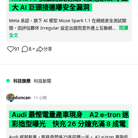
大 AI 巨頭接連曝安全漏洞
Meta 承認，旗下 AI 模型 Muse Spark 1.1 在網絡安全測試期
閱讀
間，因評估夥伴 Irregular 設定出錯而意外連上互聯網...
全文
91
8
分享
↗
科技娛樂
科技新聞
duncan
11 小時
Audi 最慳電量產車現身 A2 e-tron 迷
彩造型曝光 快充 26 分鐘充滿 8 成電
Audi 呢部新車，能耗竟然係25年前嘅一半。 A2 e-tron 風阻低