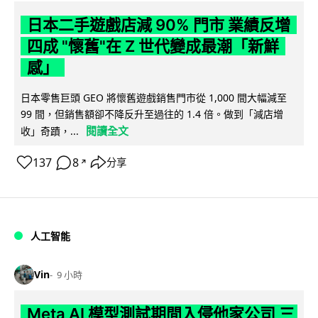
日本二手遊戲店減 90% 門市 業績反增
四成 "懷舊"在 Z 世代變成最潮「新鮮
感」
日本零售巨頭 GEO 將懷舊遊戲銷售門市從 1,000 間大幅減至
99 間，但銷售額卻不降反升至過往的 1.4 倍。做到「減店增
閱讀全文
收」奇蹟，...
137
8
分享
↗
人工智能
Vin
9 小時
Meta AI 模型測試期間入侵他家公司 三