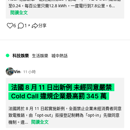
至0.24，每百公里只需12.8 kWh，一度電行到7.8公里。6...
閱讀全文
6
1
分享
↗
科技娛樂
生活娛樂
城中熱話
Vin
11 小時
法國 8 月 11 日出新例 未經同意嚴禁
Cold Call 違規企業最高罰 345 萬
法國將於 8 月 11 日起實施新例，全面禁止企業未經消費者同意
致電推銷，由「opt-out」拒接登記制轉為「opt-in」先徵同意
閱讀全文
機制。違...