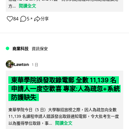
閱讀全文
方...
84
5
分享
↗
商業科技
資訊保安
Lawton
1 日
東華學院誤發取錄電郵 全數 11,139 名
申請人一度空歡喜 專家:人為疏忽+系統
防護缺失
東華學院今日（5 日）大學聯招放榜之際，因人為疏忽向全數
11,139 名課程申請人錯誤發出取錄通知電郵，令大批考生一度
閱讀全文
以為獲得學位取錄，事...