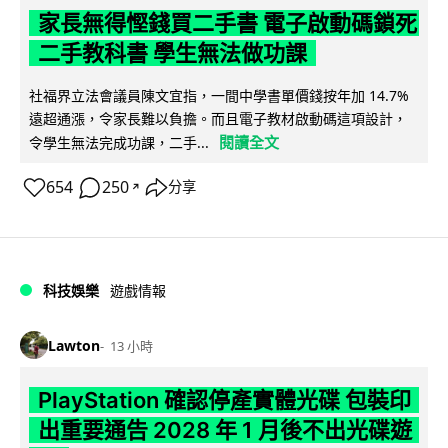
家長無得慳錢買二手書 電子啟動碼鎖死
二手教科書 學生無法做功課
社福界立法會議員陳文宜指，一間中學書單價錢按年加 14.7%
遠超通漲，令家長難以負擔。而且電子教材啟動碼這項設計，
閱讀全文
令學生無法完成功課，二手...
654
250
分享
↗
科技娛樂
遊戲情報
Lawton
13 小時
PlayStation 確認停產實體光碟 包裝印
出重要通告 2028 年 1 月後不出光碟遊