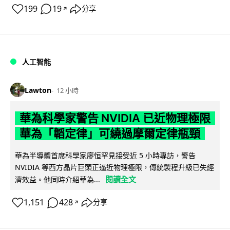
199
19
分享
↗
人工智能
Lawton
12 小時
華為科學家警告 NVIDIA 已近物理極限
華為「韜定律」可繞過摩爾定律瓶頸
華為半導體首席科學家廖恒罕見接受近 5 小時專訪，警告
NVIDIA 等西方晶片巨頭正逼近物理極限，傳統製程升級已失經
閱讀全文
濟效益。他同時介紹華為...
1,151
428
分享
↗