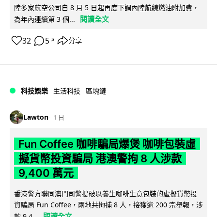
陸多家航空公司自 8 月 5 日起再度下調內陸航線燃油附加費，
閱讀全文
為年內連續第 3 個...
32
5
分享
↗
科技娛樂
生活科技
區塊鏈
Lawton
1 日
Fun Coffee 咖啡騙局爆煲 咖啡包裝虛
擬貨幣投資騙局 港澳警拘 8 人涉款
9,400 萬元
香港警方聯同澳門司警搗破以養生咖啡生意包裝的虛擬貨幣投
資騙局 Fun Coffee，兩地共拘捕 8 人，接獲逾 200 宗舉報，涉
閱讀全文
款 9,4...