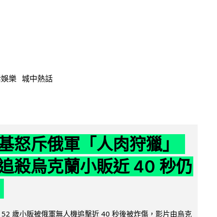
活娛樂
城中熱話
基怒斥俄軍「人肉狩獵」
追殺烏克蘭小販近 40 秒仍
52 歲小販被俄軍無人機追擊近 40 秒後被炸傷，影片由烏克