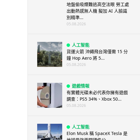
地盤偷吸煙難逃高空法眼 勞工處
出動熱感無人機 擬加 AI 人臉識
別精準...
05.08.2026
人工智能
貨運火箭 沖繩飛台灣僅需 15 分
鐘 Hop Aero 將 5...
05.08.2026
遊戲情報
有實體光碟未必代表你擁有遊戲
調查：PS5 34%、Xbox 50...
05.08.2026
人工智能
Elon Musk 稱 SpaceX Tesla 是
地球最強兩間硬件公...