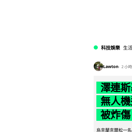
科技娛樂
生
Lawton
2 小時
澤連斯
無人機
被炸傷
烏克蘭克爾松一名 