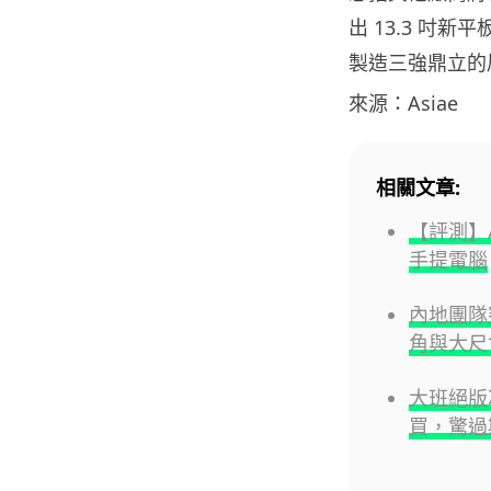
出 13.3 吋新平
製造三強鼎立的
來源：Asiae
相關文章:
【評測】Ac
手提電腦
內地團隊
角與大尺
大班絕版
買，驚過