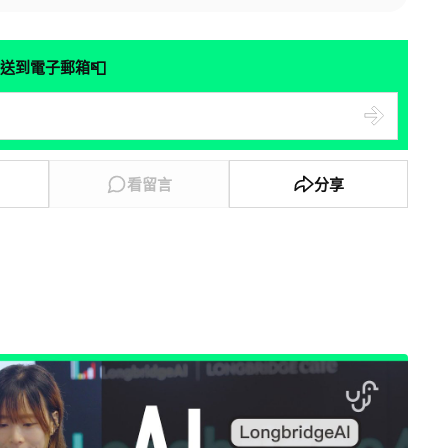
📮
送到電子郵箱
看留言
分享