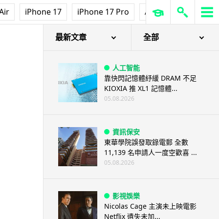
Air
iPhone 17
iPhone 17 Pro
AirPods Pro 3
Ap
最新文章
全部
人工智能
靠快閃記憶體紓緩 DRAM 不足
KIOXIA 推 XL1 記憶體...
05.08.2026
資訊保安
東華學院誤發取錄電郵 全數
11,139 名申請人一度空歡喜 ...
05.08.2026
影視娛樂
Nicolas Cage 主演未上映電影
Netflix 遺失未加...