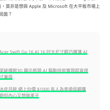
板，莫非是想與 Apple 及 Microsoft 在大平板市場上
局面？
er Swift Go 16 AI 16 吋大尺寸輕巧纖薄 AI
突破裸眼3D 顯示瓶頸 AI 驅動技術實現超寬視
寸兼得
冰皮月餅 網上炒價 $1000 有人為孝順母親購
期但內心又想做孝子