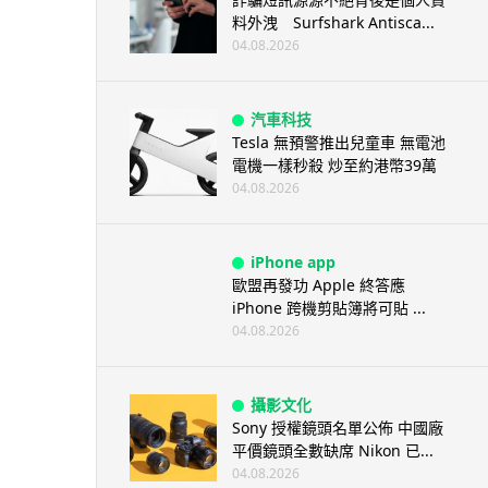
料外洩 Surfshark Antisca...
04.08.2026
汽車科技
Tesla 無預警推出兒童車 無電池
電機一樣秒殺 炒至約港幣39萬
04.08.2026
iPhone app
歐盟再發功 Apple 終答應
iPhone 跨機剪貼簿將可貼 ...
04.08.2026
攝影文化
Sony 授權鏡頭名單公佈 中國廠
平價鏡頭全數缺席 Nikon 已...
04.08.2026