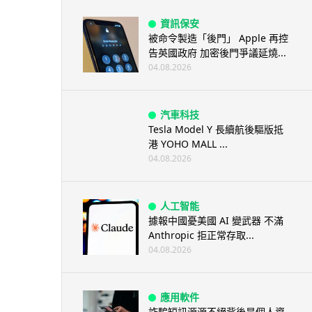
資訊保安
被命令製造「後門」 Apple 再控
告英國政府 加密後門爭議延燒...
04.08.2026
汽車科技
Tesla Model Y 長續航後驅版抵
港 YOHO MALL ...
04.08.2026
人工智能
據報中國憂美國 AI 變武器 不滿
Anthropic 拒正常存取...
04.08.2026
應用軟件
詐騙短訊源源不絕背後是個人資