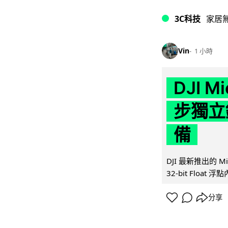
3C科技
家居
Vin
1 小時
DJI M
步獨立錄
備
DJI 最新推出的 
32-bit Float
分享