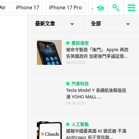
Air
iPhone 17
iPhone 17 Pro
AirPods Pro 3
Ap
最新文章
全部
資訊保安
被命令製造「後門」 Apple 再控
告英國政府 加密後門爭議延燒...
04.08.2026
汽車科技
Tesla Model Y 長續航後驅版抵
港 YOHO MALL ...
04.08.2026
人工智能
據報中國憂美國 AI 變武器 不滿
Anthropic 拒正常存取...