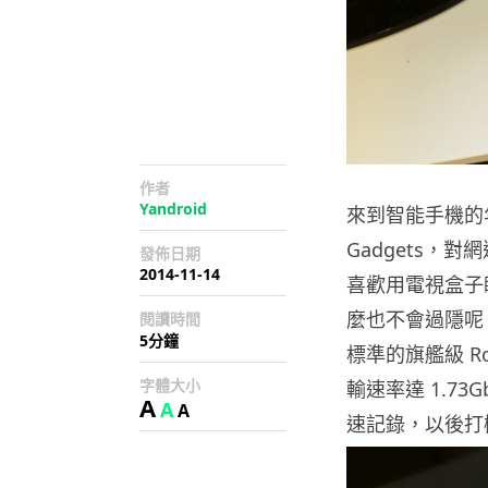
作者
Yandroid
來到智能手機的
Gadgets，對
發佈日期
2014-11-14
喜歡用電視盒子睇
麼也不會過隱呢！幸
閱讀時間
5分鐘
標準的旗艦級 Ro
字體大小
輸速率達 1.73G
A
A
A
速記錄，以後打