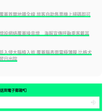
覆蓋首爾地鐵全線 旅客自助售票機上掃碼即可
增設網絡覆蓋噪音增 海報宣傳呼籲乘客戴耳
低入侵大腦植入術 覆蓋腦表面電極薄膜 比格犬
翌日出院
📮
送到電子郵箱