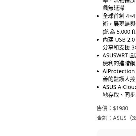
戲無延滯
全球首創 4×4
術，展現無與
(約為 5,000 f
內建 USB 2
分享和支援 3
ASUSWRT
便利的進階網
AiProtect
善的監護人控
ASUS Ai
地存取、同步
售價：$1980
查詢：ASUS（35