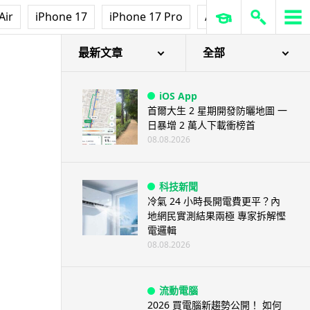
Air
iPhone 17
iPhone 17 Pro
AirPods Pro 3
Ap
最新文章
全部
iOS App
首爾大生 2 星期開發防曬地圖 一
日暴增 2 萬人下載衝榜首
08.08.2026
科技新聞
冷氣 24 小時長開電費更平？內
地網民實測結果兩極 專家拆解慳
電邏輯
08.08.2026
流動電腦
2026 買電腦新趨勢公開！ 如何