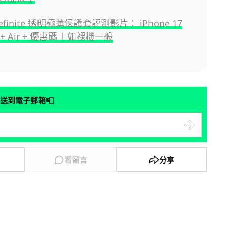
efinite 透明極薄保護套評測影片： iPhone 17
x + Air + 優惠碼 | 如裸機一般
📮
送到電子郵箱
看留言
分享