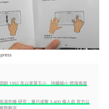
press
洞創 1992 年以來第五小 持續縮小 修復進度
溫危機 研究：單日或奪 3,400 條人命 官方公
實際數字