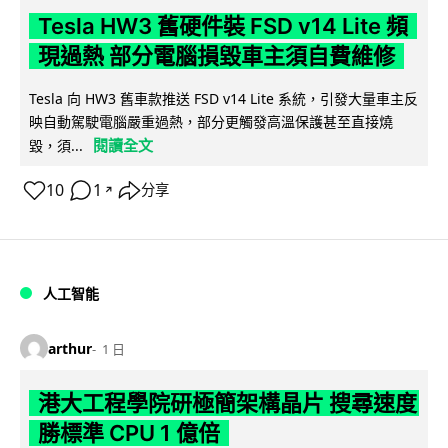
Tesla HW3 舊硬件裝 FSD v14 Lite 頻
現過熱 部分電腦損毀車主須自費維修
Tesla 向 HW3 舊車款推送 FSD v14 Lite 系統，引發大量車主反
映自動駕駛電腦嚴重過熱，部分更觸發高溫保護甚至直接燒
閱讀全文
毀，須...
10
1
分享
↗
人工智能
arthur
1 日
港大工程學院研極簡架構晶片 搜尋速度
勝標準 CPU 1 億倍