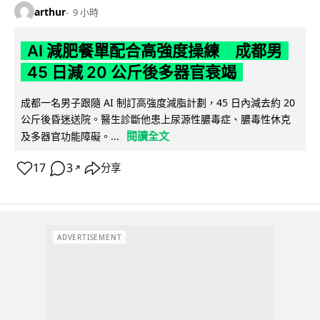
arthur
9 小時
AI 減肥餐單配合高強度操練 成都男
45 日減 20 公斤後多器官衰竭
成都一名男子跟隨 AI 制訂高強度減脂計劃，45 日內減去約 20
公斤後昏迷送院。醫生診斷他患上尿源性膿毒症、膿毒性休克
閱讀全文
及多器官功能障礙。...
17
3
分享
↗
ADVERTISEMENT