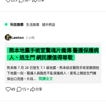
229
58
科技娛樂
生活娛樂
城中熱話
Lawton
5 小時
熊本地震手術室驚魂片瘋傳 醫護保護病
人、逃生門 網民讚值得尊敬
熊本縣 7 月 28 日發生 7.1 級地震，熊本綜合醫院手術室鏡頭拍
下地震一刻，醫護人員臨危不亂保護病人，更馬上開逃生門確
閱讀全文
保出口流通。片段...
49
15
分享
↗