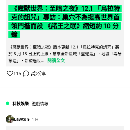
《魔獸世界：至暗之夜》12.1 「烏拉特
克的詛咒」專訪：巢穴不為提高世界首
領門檻而設 《諸王之眠》縮短約 10 分
鐘
《魔獸世界：至暗之夜》版本更新 12.1「烏拉特克的詛咒」將
於 8 月 13 日正式上線，帶來全新區域「盤蛇島」、地城「毒牙
閱讀全文
祭壇」、新型態世...
115
分享
科技娛樂
遊戲情報
Lawton
1 日