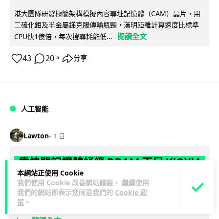
港大團隊研發極簡架構模擬內容尋址記憶體（CAM）晶片，用
二硫化鉬及半金屬銻克服傳輸瓶頸，漢明距離計算速度比標準
閱讀全文
CPU快1億倍，每次搜尋耗能低...
43
20
分享
↗
人工智能
Lawton
1 日
靠快閃記憶體紓緩 DRAM 不足 KIOXIA
本網站正使用 Cookie
推 XL1 記憶體擴充模組
我們使用 Cookie 改善網站體驗。 繼續使用
我們的網站即表示您同意我們的
Cookie 政
KIOXIA 發表全新記憶體擴充模組 XL1 系列，結合低延遲快閃記
策
。
憶體 XL-FLASH 與 CXL 介面，將快閃記憶體轉化為記憶體擴充