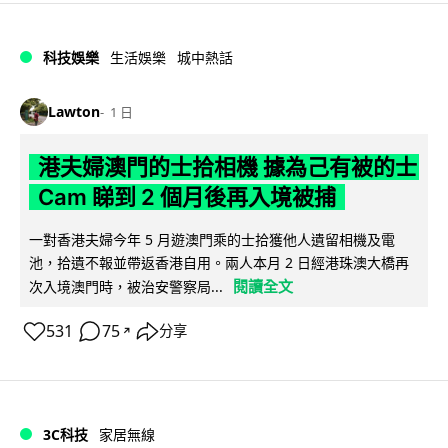
科技娛樂
生活娛樂
城中熱話
Lawton
1 日
港夫婦澳門的士拾相機 據為己有被的士
Cam 睇到 2 個月後再入境被捕
一對香港夫婦今年 5 月遊澳門乘的士拾獲他人遺留相機及電
池，拾遺不報並帶返香港自用。兩人本月 2 日經港珠澳大橋再
閱讀全文
次入境澳門時，被治安警察局...
531
75
分享
↗
3C科技
家居無線