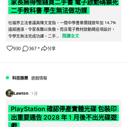
家長無得慳錢買二手書 電子啟動碼鎖死
二手教科書 學生無法做功課
社福界立法會議員陳文宜指，一間中學書單價錢按年加 14.7%
遠超通漲，令家長難以負擔。而且電子教材啟動碼這項設計，
閱讀全文
令學生無法完成功課，二手...
930
367
分享
↗
科技娛樂
遊戲情報
Lawton
1 日
PlayStation 確認停產實體光碟 包裝印
出重要通告 2028 年 1 月後不出光碟遊
戲