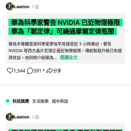
Lawton
1 日
華為科學家警告 NVIDIA 已近物理極限
華為「韜定律」可繞過摩爾定律瓶頸
華為半導體首席科學家廖恒罕見接受近 5 小時專訪，警告
NVIDIA 等西方晶片巨頭正逼近物理極限，傳統製程升級已失經
閱讀全文
濟效益。他同時介紹華為...
1,544
591
分享
↗
科技娛樂
生活娛樂
城中熱話
Lawton
1 日