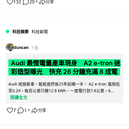
132
20
分享
↗
科技娛樂
科技新聞
duncan
1 日
Audi 最慳電量產車現身 A2 e-tron 迷
彩造型曝光 快充 26 分鐘充滿 8 成電
Audi 呢部新車，能耗竟然係25年前嘅一半。 A2 e-tron 風阻低
至0.24，每百公里只需12.8 kWh，一度電行到7.8公里。6...
閱讀全文
7
1
分享
↗