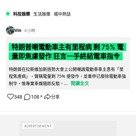
科技娛樂
生活娛樂
城中熱話
Vin
4 小時
特朗普嘲電動車主有里程病 剩 75% 電
量即焦慮發作 狂言一手終結電車指令
特朗普在拉斯維加斯造勢大會上公開嘲諷電動車車主患有「里
程焦慮病」，聲稱電量剩 75% 便發作，並重申已廢除電動車強
閱讀全文
制令。惟專業車媒隨即反駁，...
348
108
分享
↗
ADVERTISEMENT