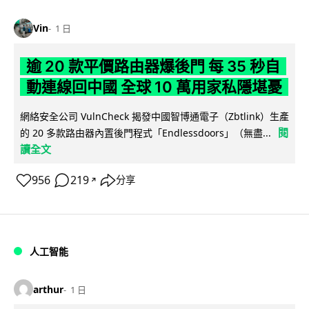
Vin
1 日
逾 20 款平價路由器爆後門 每 35 秒自
動連線回中國 全球 10 萬用家私隱堪憂
網絡安全公司 VulnCheck 揭發中國智博通電子（Zbtlink）生產
閱
的 20 多款路由器內置後門程式「Endlessdoors」（無盡...
讀全文
956
219
分享
↗
人工智能
arthur
1 日