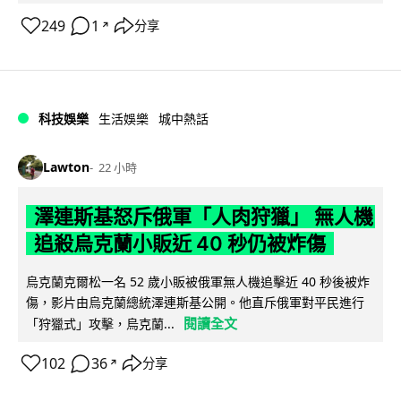
249
1
分享
↗
科技娛樂
生活娛樂
城中熱話
Lawton
22 小時
澤連斯基怒斥俄軍「人肉狩獵」 無人機
追殺烏克蘭小販近 40 秒仍被炸傷
烏克蘭克爾松一名 52 歲小販被俄軍無人機追擊近 40 秒後被炸
傷，影片由烏克蘭總統澤連斯基公開。他直斥俄軍對平民進行
閱讀全文
「狩獵式」攻擊，烏克蘭...
102
36
分享
↗