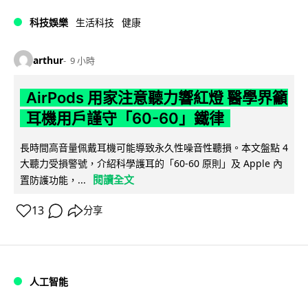
科技娛樂
生活科技
健康
arthur
9 小時
AirPods 用家注意聽力響紅燈 醫學界籲
耳機用戶謹守「60-60」鐵律
長時間高音量佩戴耳機可能導致永久性噪音性聽損。本文盤點 4
大聽力受損警號，介紹科學護耳的「60-60 原則」及 Apple 內
閱讀全文
置防護功能，...
13
分享
人工智能