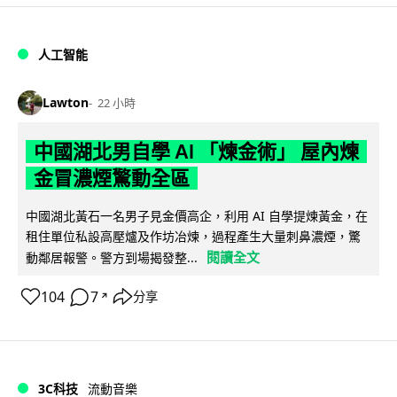
人工智能
Lawton
22 小時
中國湖北男自學 AI 「煉金術」 屋內煉
金冒濃煙驚動全區
中國湖北黃石一名男子見金價高企，利用 AI 自學提煉黃金，在
租住單位私設高壓爐及作坊冶煉，過程產生大量刺鼻濃煙，驚
閱讀全文
動鄰居報警。警方到場揭發整...
104
7
分享
↗
3C科技
流動音樂