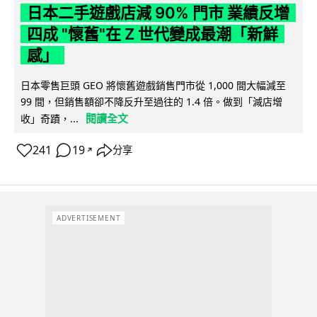
日本二手遊戲店減 90% 門市 業績反增
四成 "懷舊"在 Z 世代變成最潮「新鮮
感」
日本零售巨頭 GEO 將懷舊遊戲銷售門市從 1,000 間大幅減至
99 間，但銷售額卻不降反升至過往的 1.4 倍。做到「減店增
閱讀全文
收」奇蹟，...
241
19
分享
↗
ADVERTISEMENT