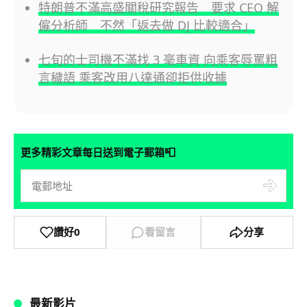
特朗普不滿高盛關稅研究報告 要求 CEO 解
僱分析師 不然「返去做 DJ 比較適合」
七旬的士司機不滿找 3 毫車資 向乘客辱罵粗
言穢語 乘客改用八達通卻拒供收據
📮
更多精彩文章每日送到電子郵箱
讚好
0
看留言
分享
最新影片