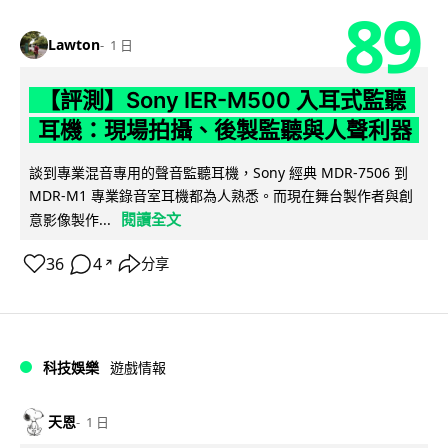
89
Lawton
1 日
【評測】Sony IER-M500 入耳式監聽
耳機：現場拍攝、後製監聽與人聲利器
談到專業混音專用的聲音監聽耳機，Sony 經典 MDR-7506 到
MDR-M1 專業錄音室耳機都為人熟悉。而現在舞台製作者與創
閱讀全文
意影像製作...
36
4
分享
↗
科技娛樂
遊戲情報
天恩
1 日