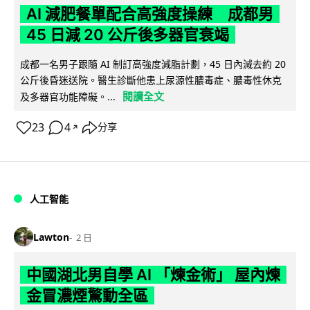
AI 減肥餐單配合高強度操練 成都男
45 日減 20 公斤後多器官衰竭
成都一名男子跟隨 AI 制訂高強度減脂計劃，45 日內減去約 20
公斤後昏迷送院。醫生診斷他患上尿源性膿毒症、膿毒性休克
閱讀全文
及多器官功能障礙。...
23
4
分享
↗
人工智能
Lawton
2 日
中國湖北男自學 AI 「煉金術」 屋內煉
金冒濃煙驚動全區