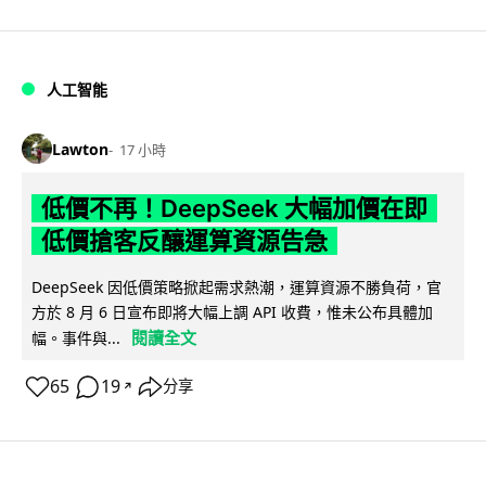
人工智能
Lawton
17 小時
低價不再！DeepSeek 大幅加價在即
低價搶客反釀運算資源告急
DeepSeek 因低價策略掀起需求熱潮，運算資源不勝負荷，官
方於 8 月 6 日宣布即將大幅上調 API 收費，惟未公布具體加
閱讀全文
幅。事件與...
65
19
分享
↗