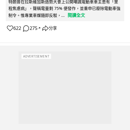
特朗普在拉斯維加斯造勢大會上公開嘲諷電動車車主患有「里
程焦慮病」，聲稱電量剩 75% 便發作，並重申已廢除電動車強
閱讀全文
制令。惟專業車媒隨即反駁，...
622
275
分享
↗
ADVERTISEMENT