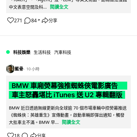
閱讀全文
中文表意空間及科...
271
84
分享
↗
科技娛樂
生活科技
汽車科技
藍骨
10 小時
BMW 車廂熒幕強推蜘蛛俠電影廣告
車主怒轟堪比 iTunes 送 U2 專輯翻版
BMW 近日透過無線更新向全球逾 70 個市場車輛中控熒幕推送
《蜘蛛俠：英雄重生》宣傳動畫，啟動車輛即彈出通知，觸發
閱讀全文
大批車主不滿。BMW 早...
18
分享