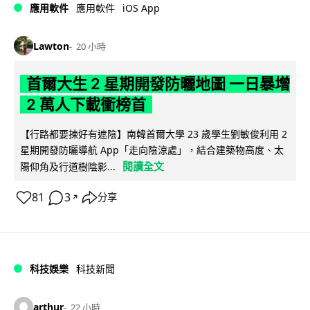
iOS App
應用軟件
應用軟件
Lawton
20 小時
首爾大生 2 星期開發防曬地圖 一日暴增
2 萬人下載衝榜首
【行路都要揀好有遮陰】南韓首爾大學 23 歲學生劉敏俊利用 2
星期開發防曬導航 App「走向陰涼處」，結合建築物高度、太
閱讀全文
陽仰角及行道樹陰影...
81
3
分享
↗
科技娛樂
科技新聞
arthur
22 小時