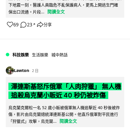
下地震一刻，醫護人員臨危不亂保護病人，更馬上開逃生門確
閱讀全文
保出口流通。片段...
69
23
分享
↗
科技娛樂
生活娛樂
城中熱話
Lawton
2 日
澤連斯基怒斥俄軍「人肉狩獵」 無人機
追殺烏克蘭小販近 40 秒仍被炸傷
烏克蘭克爾松一名 52 歲小販被俄軍無人機追擊近 40 秒後被炸
傷，影片由烏克蘭總統澤連斯基公開。他直斥俄軍對平民進行
閱讀全文
「狩獵式」攻擊，烏克蘭...