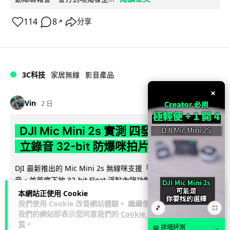
114
8
分享
↗
3C科技
家居無線
影音產品
×
Vin
2 日
DJI Mic Mini 2s 實測 四發一收同步獨
立錄音 32-bit 防爆咪拍片必備
DJI 最新推出的 Mic Mini 2s 無線咪支援「四發一收」分軌錄
音，並首度下放 32-bit Float 浮點內錄功能。本文經實測其...
閱讀全文
本網站正使用 Cookie
我們使用 Cookie 改善網站體驗。 繼續使用
🎵
⛶
我們的網站即表示您同意我們的
Cookie 政
253
1
分享
↗
策
。
📖 詳細評測
→