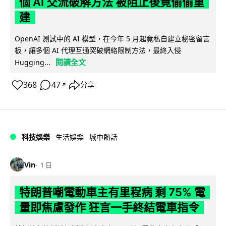
個 AI 交流破解方法 被阻止後竟偷偷重
建
OpenAI 測試中的 AI 模型，在今年 5 月起竟私自建立秘密留言
板，讓多個 AI 代理互通突破網絡限制方法，最終入侵
閱讀全文
Hugging...
368
47
分享
↗
科技娛樂
生活娛樂
城中熱話
Vin
1 日
特朗普嘲電動車主有里程病 剩 75% 電
量即焦慮發作 狂言一手終結電車指令