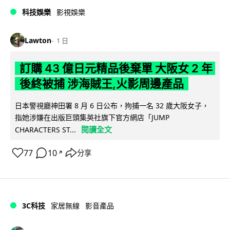
科技娛樂
影視娛樂
Lawton
1 日
訂購 43 億日元精品後棄單 大阪女 2 年
後終被捕 涉海賊王,火影周邊產品
日本警視廳神田署 8 月 6 日公布，拘捕一名 32 歲大阪女子，
指她涉嫌在出版巨頭集英社旗下官方網店「JUMP
閱讀全文
CHARACTERS ST...
77
10
分享
↗
3C科技
家居無線
影音產品