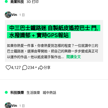
商業科技
3D 打印
Vin
1 日
中三巴士鐵路迷 自製紙皮遙控巴士 門,
水撥識郁 + 實時GPS報站
如果你熱愛一件事，你會熱愛到怎樣的程度？一位就讀中三的
巴士鐵路迷，選擇由零開始，把自己的興趣一步步變成真正可
閱讀全文
以運作的作品。他以紙皮親手製作出...
4,127
234
分享
↗
科技娛樂
生活娛樂
城中熱話
Vin
1 日