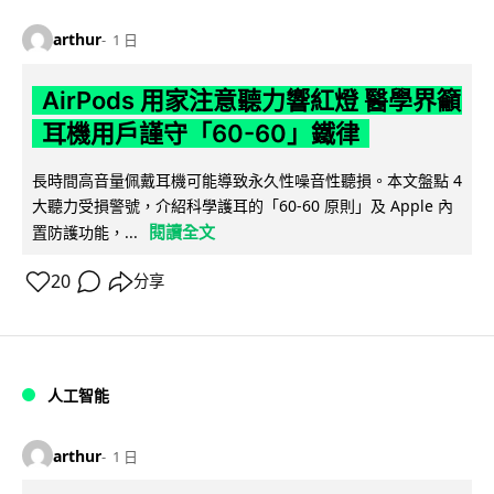
arthur
1 日
AirPods 用家注意聽力響紅燈 醫學界籲
耳機用戶謹守「60-60」鐵律
長時間高音量佩戴耳機可能導致永久性噪音性聽損。本文盤點 4
大聽力受損警號，介紹科學護耳的「60-60 原則」及 Apple 內
閱讀全文
置防護功能，...
20
分享
人工智能
arthur
1 日