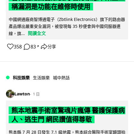
稱漏洞是功能在維修時使用
中國網通廠商智博通電子（Zbtlink Electronics）旗下的路由器
產品爆出嚴重安全漏洞，被發現每 35 秒便會與中國伺服器連
閱讀全文
線，旗...
358
83
分享
↗
科技娛樂
生活娛樂
城中熱話
Lawton
1 日
熊本地震手術室驚魂片瘋傳 醫護保護病
人、逃生門 網民讚值得尊敬
熊本縣 7 月 28 日發生 7.1 級地震，熊本綜合醫院手術室鏡頭拍