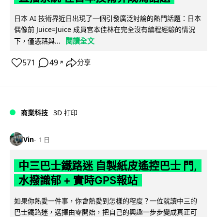
日本 AI 技術界近日出現了一個引發廣泛討論的熱門話題：日本
偶像前 Juice=Juice 成員宮本佳林在完全沒有編程經驗的情況
閱讀全文
下，僅憑藉與...
571
49
分享
↗
商業科技
3D 打印
Vin
1 日
中三巴士鐵路迷 自製紙皮遙控巴士 門,
水撥識郁 + 實時GPS報站
如果你熱愛一件事，你會熱愛到怎樣的程度？一位就讀中三的
巴士鐵路迷，選擇由零開始，把自己的興趣一步步變成真正可