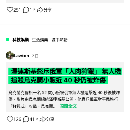
251
1
分享
↗
科技娛樂
生活娛樂
城中熱話
Lawton
2 日
澤連斯基怒斥俄軍「人肉狩獵」 無人機
追殺烏克蘭小販近 40 秒仍被炸傷
烏克蘭克爾松一名 52 歲小販被俄軍無人機追擊近 40 秒後被炸
傷，影片由烏克蘭總統澤連斯基公開。他直斥俄軍對平民進行
閱讀全文
「狩獵式」攻擊，烏克蘭...
126
41
分享
↗