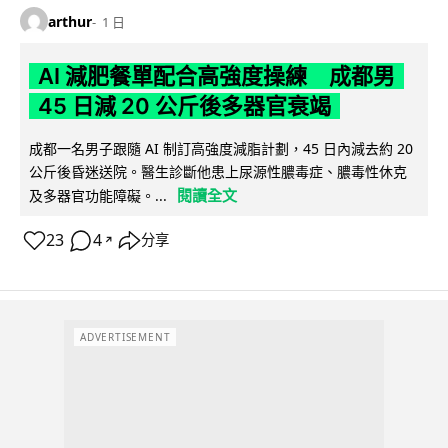
arthur
1 日
AI 減肥餐單配合高強度操練 成都男
45 日減 20 公斤後多器官衰竭
成都一名男子跟隨 AI 制訂高強度減脂計劃，45 日內減去約 20
公斤後昏迷送院。醫生診斷他患上尿源性膿毒症、膿毒性休克
閱讀全文
及多器官功能障礙。...
23
4
分享
↗
ADVERTISEMENT