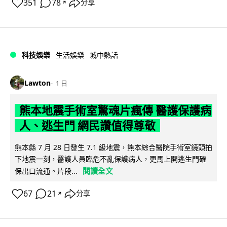
351
78
分享
↗
科技娛樂
生活娛樂
城中熱話
Lawton
1 日
熊本地震手術室驚魂片瘋傳 醫護保護病
人、逃生門 網民讚值得尊敬
熊本縣 7 月 28 日發生 7.1 級地震，熊本綜合醫院手術室鏡頭拍
下地震一刻，醫護人員臨危不亂保護病人，更馬上開逃生門確
閱讀全文
保出口流通。片段...
67
21
分享
↗