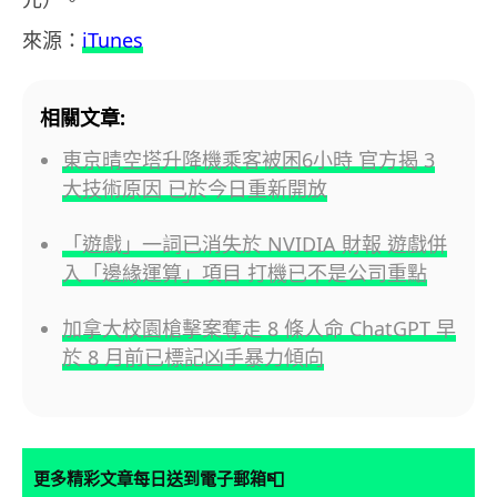
來源：
iTunes
相關文章:
東京晴空塔升降機乘客被困6小時 官方揭 3
大技術原因 已於今日重新開放
「遊戲」一詞已消失於 NVIDIA 財報 遊戲併
入「邊緣運算」項目 打機已不是公司重點
加拿大校園槍擊案奪走 8 條人命 ChatGPT 早
於 8 月前已標記凶手暴力傾向
📮
更多精彩文章每日送到電子郵箱