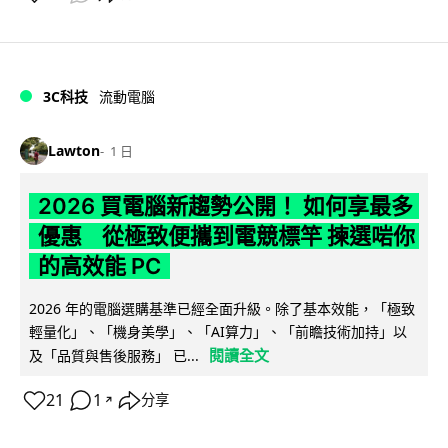
3C科技
流動電腦
Lawton
1 日
2026 買電腦新趨勢公開！ 如何享最多
優惠 從極致便攜到電競標竿 揀選啱你
的高效能 PC
2026 年的電腦選購基準已經全面升級。除了基本效能，「極致
輕量化」、「機身美學」、「AI算力」、「前瞻技術加持」以
閱讀全文
及「品質與售後服務」 已...
21
1
分享
↗