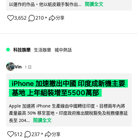
閱讀全文
以運作的作品。他以紙皮親手製作出...
3,652
210
分享
↗
科技娛樂
生活娛樂
城中熱話
Vin
1 日
iPhone 加速撤出中國 印度成新機主要
基地 上年組裝增至5500萬部
Apple 加速將 iPhone 生產線由中國轉往印度，目標兩年內將
產量最高 50% 移至當地。印度政府推出關稅豁免及稅務優惠延
閱讀全文
長至 204...
512
237
分享
↗