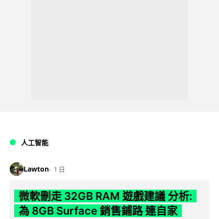
人工智能
Lawton
1 日
微軟刪走 32GB RAM 遊戲建議 分析:
為 8GB Surface 銷售鋪路 連自家