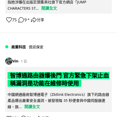
指她涉嫌在出版巨頭集英社旗下官方網店「JUMP
閱讀全文
CHARACTERS ST...
75
9
分享
↗
商業科技
資訊保安
Vin
1 日
智博通路由器爆後門 官方緊急下架止血
稱漏洞是功能在維修時使用
中國網通廠商智博通電子（Zbtlink Electronics）旗下的路由器
產品爆出嚴重安全漏洞，被發現每 35 秒便會與中國伺服器連
閱讀全文
線，旗...