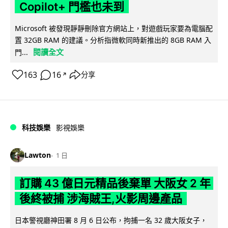
Copilot+ 門檻也未到
Microsoft 被發現靜靜刪除官方網站上，對遊戲玩家要為電腦配
置 32GB RAM 的建議。分析指微軟同時新推出的 8GB RAM 入
閱讀全文
門...
163
16
分享
↗
科技娛樂
影視娛樂
Lawton
1 日
訂購 43 億日元精品後棄單 大阪女 2 年
後終被捕 涉海賊王,火影周邊產品
日本警視廳神田署 8 月 6 日公布，拘捕一名 32 歲大阪女子，