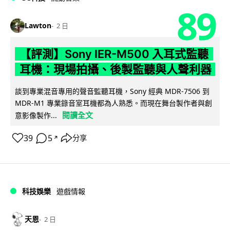
89
Lawton
2 日
【評測】Sony IER-M500 入耳式監聽
耳機：現場拍攝、後製監聽與人聲利器
談到專業混音專用的聲音監聽耳機，Sony 經典 MDR-7506 到
MDR-M1 專業錄音室耳機都為人熟悉。而現在舞台製作者與創
閱讀全文
意影像製作...
39
5
分享
↗
科技娛樂
遊戲情報
天恩
2 日