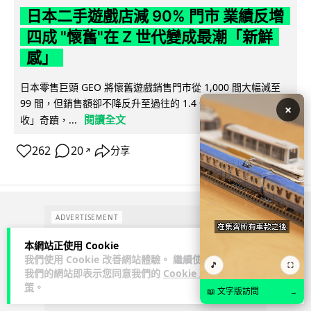
日本二手遊戲店減 90% 門市 業績反增
四成 "懷舊"在 Z 世代變成最潮「新鮮
感」
日本零售巨頭 GEO 將懷舊遊戲銷售門市從 1,000 間大幅減至
99 間，但銷售額卻不降反升至過往的 1.4 倍。做到「減店增
×
閱讀全文
收」奇蹟，...
262
20
分享
↗
ADVERTISEMENT
本網站正使用 Cookie
我們使用 Cookie 改善網站體驗。 繼續使用
🎵
⛶
我們的網站即表示您同意我們的
Cookie 政
策
。
📖 文字版訪問
→