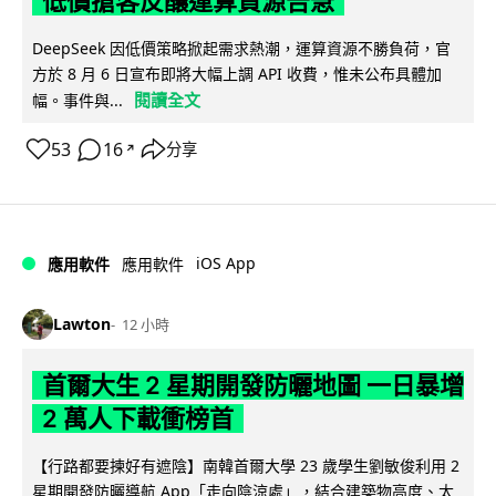
低價搶客反釀運算資源告急
DeepSeek 因低價策略掀起需求熱潮，運算資源不勝負荷，官
方於 8 月 6 日宣布即將大幅上調 API 收費，惟未公布具體加
閱讀全文
幅。事件與...
53
16
分享
↗
iOS App
應用軟件
應用軟件
Lawton
12 小時
首爾大生 2 星期開發防曬地圖 一日暴增
2 萬人下載衝榜首
【行路都要揀好有遮陰】南韓首爾大學 23 歲學生劉敏俊利用 2
星期開發防曬導航 App「走向陰涼處」，結合建築物高度、太