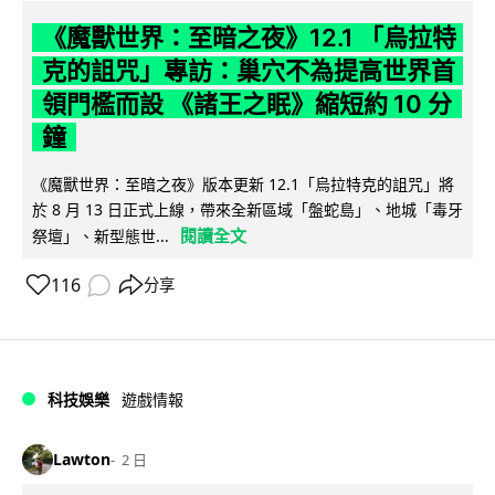
《魔獸世界：至暗之夜》12.1 「烏拉特
克的詛咒」專訪：巢穴不為提高世界首
領門檻而設 《諸王之眠》縮短約 10 分
鐘
《魔獸世界：至暗之夜》版本更新 12.1「烏拉特克的詛咒」將
於 8 月 13 日正式上線，帶來全新區域「盤蛇島」、地城「毒牙
閱讀全文
祭壇」、新型態世...
116
分享
科技娛樂
遊戲情報
Lawton
2 日