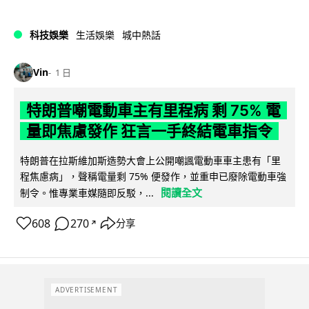
科技娛樂
生活娛樂
城中熱話
Vin
1 日
特朗普嘲電動車主有里程病 剩 75% 電
量即焦慮發作 狂言一手終結電車指令
特朗普在拉斯維加斯造勢大會上公開嘲諷電動車車主患有「里
程焦慮病」，聲稱電量剩 75% 便發作，並重申已廢除電動車強
閱讀全文
制令。惟專業車媒隨即反駁，...
608
270
分享
↗
ADVERTISEMENT