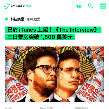
WWDC 2026
GenAI 與雲端科技專區
ERP 與商業 AI
已於 iTunes 上架！《The Interview》三日票房突破 1,500 萬美元
科技娛樂
影視娛樂
已於 iTunes 上架！《The Interview》
三日票房突破 1,500 萬美元
作者
發佈日期
閱讀時間