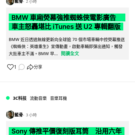
藍骨
2 小時
BMW 車廂熒幕強推蜘蛛俠電影廣告
車主怒轟堪比 iTunes 送 U2 專輯翻版
BMW 近日透過無線更新向全球逾 70 個市場車輛中控熒幕推送
《蜘蛛俠：英雄重生》宣傳動畫，啟動車輛即彈出通知，觸發
閱讀全文
大批車主不滿。BMW 早...
1
分享
3C科技
流動音樂
音樂耳機
藍骨
3 小時
Sony 傳推平價復刻版耳筒 沿用六年