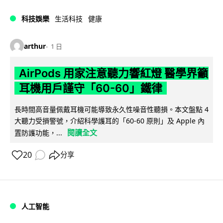
科技娛樂
生活科技
健康
arthur
1 日
AirPods 用家注意聽力響紅燈 醫學界籲
耳機用戶謹守「60-60」鐵律
長時間高音量佩戴耳機可能導致永久性噪音性聽損。本文盤點 4
大聽力受損警號，介紹科學護耳的「60-60 原則」及 Apple 內
閱讀全文
置防護功能，...
20
分享
人工智能