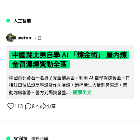
人工智能
Lawton
2 日
中國湖北男自學 AI 「煉金術」 屋內煉
金冒濃煙驚動全區
中國湖北黃石一名男子見金價高企，利用 AI 自學提煉黃金，在
租住單位私設高壓爐及作坊冶煉，過程產生大量刺鼻濃煙，驚
閱讀全文
動鄰居報警。警方到場揭發整...
113
8
分享
↗
3C科技
流動音樂