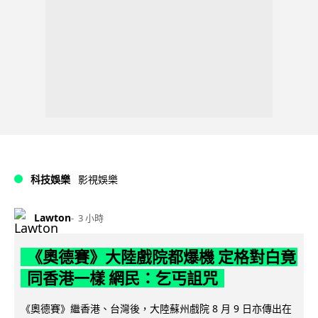
科技娛樂
影視娛樂
Lawton
3 小時
《奧德賽》大陸戲院都爆機 定格對白竟
同香港一樣 網民：乞丐詛咒
《奧德賽》繼香港、台灣後，大陸蘇州戲院 8 月 9 日亦傳出在