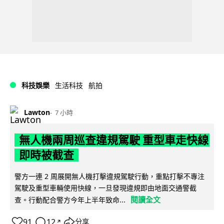
科技娛樂
生活科技
航拍
Lawton
7 小時
無人機兩周巡查違規駕駛 重型車走快線
即時被截查
警方一連 2 周展開無人機打擊違規駕駛行動，重點打擊不專注
駕駛及重型車輛使用快線，一旦發現違規即由地面交通警截
閱讀全文
查。行動配合警方今年上半年致命...
91
12
分享
↗