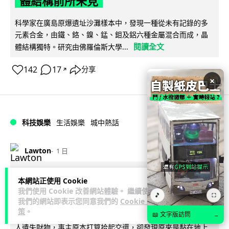
體結構前所未見
科學家在廣島原爆遺址沙灘樣本中，發現一種從未有記錄的多
元素合金，由鐵、鉻、鎳、錳、鉬及鋁六種金屬混合而成，晶
閱讀全文
體結構獨特。研究由佛羅倫斯大學...
142
17
分享
↗
×
科技娛樂
生活娛樂
城中熱話
Lawton
1 日
港鐵紅磡站現「黐地銀包」 原來是藝術
本網站正使用 Cookie
我們使用 Cookie 改善網站體驗。 繼續使用
品呃足全港市民兩年
🎵
⛶
我們的網站即表示您同意我們的
Cookie 政
策
。
港鐵紅磡站月台一個銀色「銀包」多年來一再令乘客誤以為有
📖 文字版訪問
→
人遺失財物，事主原本打算拾起交還，卻發現原來是黏在地上