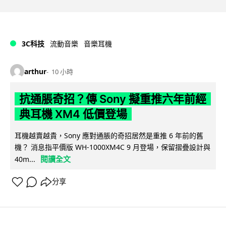
3C科技
流動音樂
音樂耳機
arthur
10 小時
抗通脹奇招？傳 Sony 擬重推六年前經
典耳機 XM4 低價登場
耳機越賣越貴，Sony 應對通脹的奇招居然是重推 6 年前的舊
機？ 消息指平價版 WH-1000XM4C 9 月登場，保留摺疊設計與
閱讀全文
40m...
分享