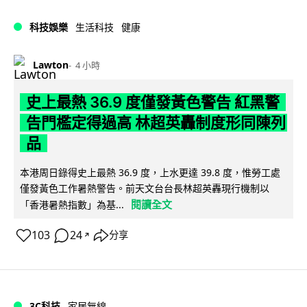
科技娛樂
生活科技
健康
Lawton
4 小時
史上最熱 36.9 度僅發黃色警告 紅黑警
告門檻定得過高 林超英轟制度形同陳列
品
本港周日錄得史上最熱 36.9 度，上水更達 39.8 度，惟勞工處
僅發黃色工作暑熱警告。前天文台台長林超英轟現行機制以
閱讀全文
「香港暑熱指數」為基...
103
24
分享
↗
3C科技
家居無線