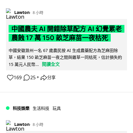
Lawton
8 小時
中國農夫 AI 開錯除草配方 AI 幻覺累老
農蝕 17 萬 150 畝芝麻苗一夜枯死
中國安徽滁州一名 67 歲農民按 AI 生成農藥配方為芝麻田除
草，結果 150 畝芝麻苗一夜之間與雜草一同枯死，估計損失約
閱讀全文
15 萬元人民幣...
169
25
分享
↗
科技娛樂
生活科技
玩具
Lawton
8 小時