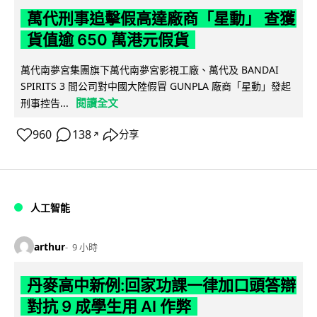
萬代刑事追擊假高達廠商「星動」 查獲
貨值逾 650 萬港元假貨
萬代南夢宮集團旗下萬代南夢宮影視工廠、萬代及 BANDAI
SPIRITS 3 間公司對中國大陸假冒 GUNPLA 廠商「星動」發起
閱讀全文
刑事控告...
960
138
分享
↗
人工智能
arthur
9 小時
丹麥高中新例:回家功課一律加口頭答辯
對抗 9 成學生用 AI 作弊