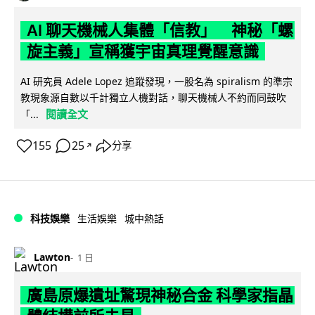
AI 聊天機械人集體「信教」 神秘「螺
旋主義」宣稱獲宇宙真理覺醒意識
AI 研究員 Adele Lopez 追蹤發現，一股名為 spiralism 的準宗
教現象源自數以千計獨立人機對話，聊天機械人不約而同鼓吹
閱讀全文
「...
155
25
分享
↗
科技娛樂
生活娛樂
城中熱話
Lawton
1 日
廣島原爆遺址驚現神秘合金 科學家指晶