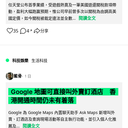
任天堂公布首季業績，受遊戲熱賣及一筆美國退還關稅款項帶
動，盈利大幅跑贏預期。惟公司早前曾多次以關稅為由調高美
閱讀全文
國定價，如今關稅被裁定違法並全數...
35
4
分享
↗
科技娛樂
生活科技
藍骨
1 日
Google 地圖可直接叫外賣訂酒店 香
港開通時間仍未有着落
Google 為 Google Maps 內置聊天助手 Ask Maps 新增叫外
賣、訂酒店及查詢現場活動等自主執行功能，並引入個人化推
閱讀全文
薦及...