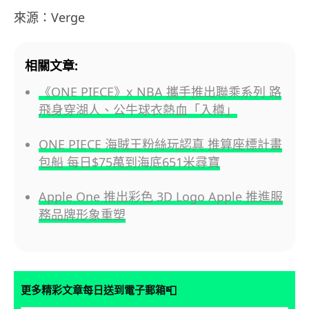
來源：Verge
相關文章:
《ONE PIECE》x NBA 攜手推出聯乘系列 路
飛身穿湖人、公牛球衣熱血「入樽」
ONE PIECE 海賊王粉絲玩認真 推算座標計畫
包船 每日$75萬到海底651米尋寶
Apple One 推出彩色 3D Logo Apple 推進服
務品牌形象重塑
📮
更多精彩文章每日送到電子郵箱