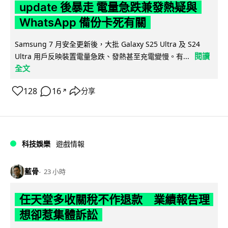
update 後暴走 電量急跌兼發熱疑與
WhatsApp 備份卡死有關
Samsung 7 月安全更新後，大批 Galaxy S25 Ultra 及 S24
閱讀
Ultra 用戶反映裝置電量急跌、發熱甚至充電變慢。有...
全文
128
16
分享
↗
科技娛樂
遊戲情報
藍骨
23 小時
任天堂多收關稅不作退款 業績報告理
想卻惹集體訴訟