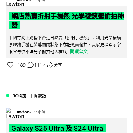
網店熱賣折射手機殼 光學稜鏡變偷拍神
器
中國有網上購物平台近日熱賣「折射手機殼」，利用光學稜鏡
原理讓手機在熒幕關閉狀態下亦能側面偷拍，賣家更以暗示字
閱讀全文
眼宣傳供不法分子偷拍他人裙底
1,189
111
分享
↗
3C科技
手提電話
Lawton
22 小時
Galaxy S25 Ultra 及 S24 Ultra