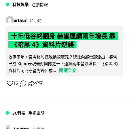
科技娛樂
遊戲情報
arthur
12 小時
十年低谷終翻身 暴雪連續兩年增長 靠
《暗黑 4》資料片逆襲
收購兩年，暴雪終於擺脫動視魔咒？總裁內部電郵流出：暴雪
已成 Xbox 表現最好團隊之一，連續兩年營收增長。《暗黑 4》
閱讀全文
資料片同《守望先鋒》成...
12
分享
3C科技
手提電話
Lawton
22 小時