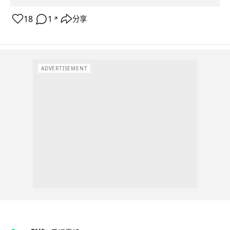
18
1
分享
↗
ADVERTISEMENT