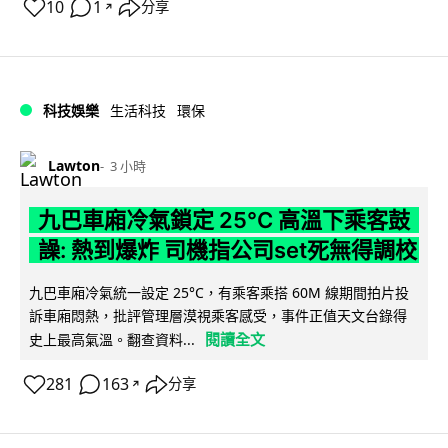
10
1
分享
↗
科技娛樂
生活科技
環保
Lawton
3 小時
九巴車廂冷氣鎖定 25°C 高溫下乘客鼓
譟: 熱到爆炸 司機指公司set死無得調校
九巴車廂冷氣統一設定 25°C，有乘客乘搭 60M 線期間拍片投
訴車廂悶熱，批評管理層漠視乘客感受，事件正值天文台錄得
閱讀全文
史上最高氣溫。翻查資料...
281
163
分享
↗