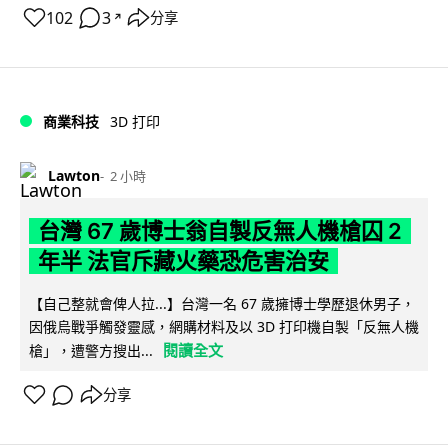
102
3
分享
↗
商業科技
3D 打印
Lawton
2 小時
台灣 67 歲博士翁自製反無人機槍囚 2
年半 法官斥藏火藥恐危害治安
【自己整就會俾人拉...】台灣一名 67 歲擁博士學歷退休男子，
因俄烏戰爭觸發靈感，網購材料及以 3D 打印機自製「反無人機
閱讀全文
槍」，遭警方搜出...
分享