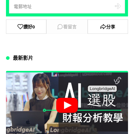
讚好
0
看留言
分享
最新影片