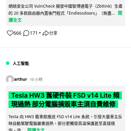
網絡安全公司 VulnCheck 揭發中國智博通電子（Zbtlink）生產
閱
的 20 多款路由器內置後門程式「Endlessdoors」（無盡...
讀全文
666
171
分享
↗
人工智能
arthur
10 小時
Tesla HW3 舊硬件裝 FSD v14 Lite 頻
現過熱 部分電腦損毀車主須自費維修
Tesla 向 HW3 舊車款推送 FSD v14 Lite 系統，引發大量車主反
映自動駕駛電腦嚴重過熱，部分更觸發高溫保護甚至直接燒
閱讀全文
毀，須...