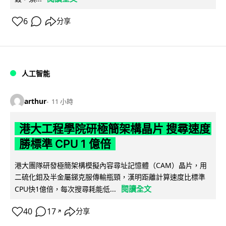
6
分享
人工智能
arthur
11 小時
港大工程學院研極簡架構晶片 搜尋速度
勝標準 CPU 1 億倍
港大團隊研發極簡架構模擬內容尋址記憶體（CAM）晶片，用
二硫化鉬及半金屬銻克服傳輸瓶頸，漢明距離計算速度比標準
閱讀全文
CPU快1億倍，每次搜尋耗能低...
40
17
分享
↗