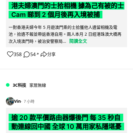
港夫婦澳門的士拾相機 據為己有被的士
Cam 睇到 2 個月後再入境被捕
一對香港夫婦今年 5 月遊澳門乘的士拾獲他人遺留相機及電
池，拾遺不報並帶返香港自用。兩人本月 2 日經港珠澳大橋再
閱讀全文
次入境澳門時，被治安警察局...
358
54
分享
↗
3C科技
家居無線
Vin
7 小時
逾 20 款平價路由器爆後門 每 35 秒自
動連線回中國 全球 10 萬用家私隱堪憂