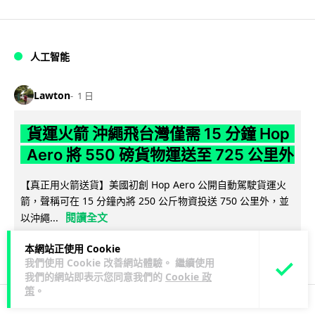
人工智能
Lawton
1 日
貨運火箭 沖繩飛台灣僅需 15 分鐘 Hop
Aero 將 550 磅貨物運送至 725 公里外
【真正用火箭送貨】美國初創 Hop Aero 公開自動駕駛貨運火
箭，聲稱可在 15 分鐘內將 250 公斤物資投送 750 公里外，並
閱讀全文
以沖繩...
52
6
本網站正使用 Cookie
分享
↗
我們使用 Cookie 改善網站體驗。 繼續使用
我們的網站即表示您同意我們的
Cookie 政
策
。