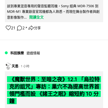
談到專業混音專用的聲音監聽耳機，Sony 經典 MDR-7506 到
MDR-M1 專業錄音室耳機都為人熟悉。而現在舞台製作者與創
閱讀全文
意影像製作...
21
2
分享
↗
科技娛樂
遊戲情報
天恩
1 小時
《魔獸世界：至暗之夜》12.1 「烏拉特
克的詛咒」專訪：巢穴不為提高世界首
領門檻而設 《諸王之眠》縮短約 10 分
鐘