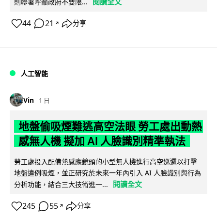
閱讀全文
則聯署呼籲政府不要限...
44
21
分享
↗
人工智能
Vin
1 日
地盤偷吸煙難逃高空法眼 勞工處出動熱
感無人機 擬加 AI 人臉識別精準執法
勞工處投入配備熱感應鏡頭的小型無人機進行高空巡邏以打擊
地盤違例吸煙，並正研究於未來一年內引入 AI 人臉識別與行為
閱讀全文
分析功能，結合三大技術進一...
245
55
分享
↗