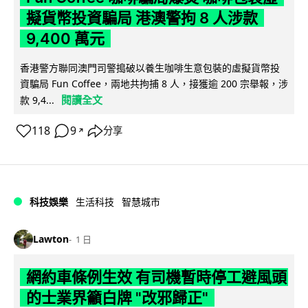
擬貨幣投資騙局 港澳警拘 8 人涉款
9,400 萬元
香港警方聯同澳門司警搗破以養生咖啡生意包裝的虛擬貨幣投
資騙局 Fun Coffee，兩地共拘捕 8 人，接獲逾 200 宗舉報，涉
閱讀全文
款 9,4...
118
9
分享
↗
科技娛樂
生活科技
智慧城市
Lawton
1 日
網約車條例生效 有司機暫時停工避風頭
的士業界籲白牌 "改邪歸正"