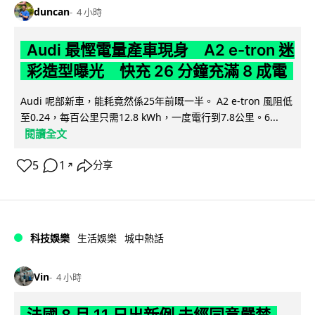
duncan
4 小時
Audi 最慳電量產車現身 A2 e-tron 迷
彩造型曝光 快充 26 分鐘充滿 8 成電
Audi 呢部新車，能耗竟然係25年前嘅一半。 A2 e-tron 風阻低
至0.24，每百公里只需12.8 kWh，一度電行到7.8公里。6...
閱讀全文
5
1
分享
↗
科技娛樂
生活娛樂
城中熱話
Vin
4 小時