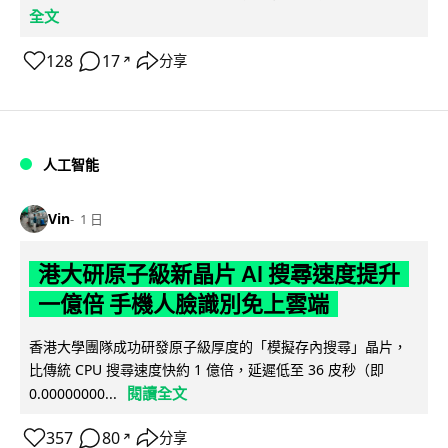
全文
128
17
分享
↗
人工智能
Vin
1 日
港大研原子級新晶片 AI 搜尋速度提升
一億倍 手機人臉識別免上雲端
香港大學團隊成功研發原子級厚度的「模擬存內搜尋」晶片，
比傳統 CPU 搜尋速度快約 1 億倍，延遲低至 36 皮秒（即
閱讀全文
0.00000000...
357
80
分享
↗