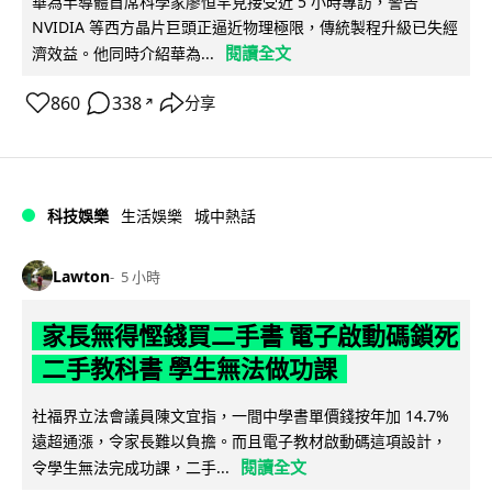
華為半導體首席科學家廖恒罕見接受近 5 小時專訪，警告
NVIDIA 等西方晶片巨頭正逼近物理極限，傳統製程升級已失經
閱讀全文
濟效益。他同時介紹華為...
860
338
分享
↗
科技娛樂
生活娛樂
城中熱話
Lawton
5 小時
家長無得慳錢買二手書 電子啟動碼鎖死
二手教科書 學生無法做功課
社福界立法會議員陳文宜指，一間中學書單價錢按年加 14.7%
遠超通漲，令家長難以負擔。而且電子教材啟動碼這項設計，
閱讀全文
令學生無法完成功課，二手...