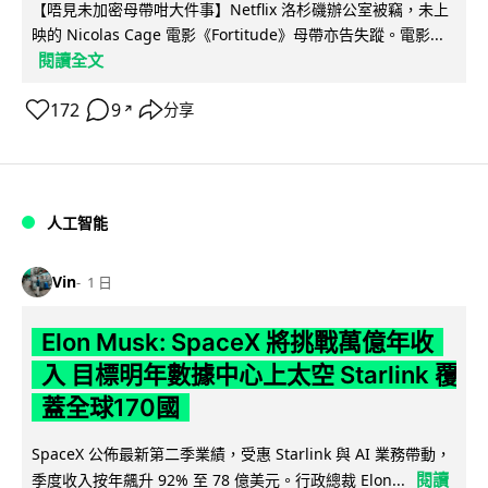
【唔見未加密母帶咁大件事】Netflix 洛杉磯辦公室被竊，未上
映的 Nicolas Cage 電影《Fortitude》母帶亦告失蹤。電影...
閱讀全文
172
9
分享
↗
人工智能
Vin
1 日
Elon Musk: SpaceX 將挑戰萬億年收
入 目標明年數據中心上太空 Starlink 覆
蓋全球170國
SpaceX 公佈最新第二季業績，受惠 Starlink 與 AI 業務帶動，
閱讀
季度收入按年飆升 92% 至 78 億美元。行政總裁 Elon...