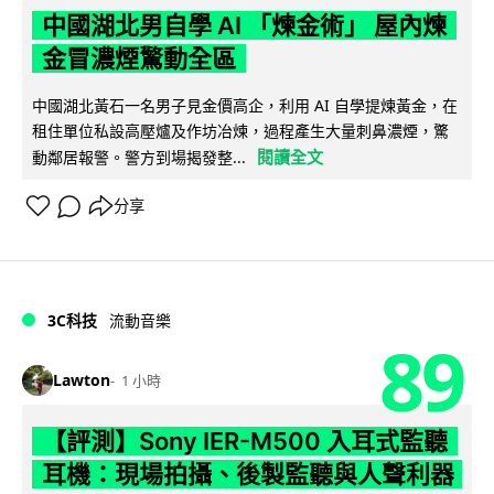
中國湖北男自學 AI 「煉金術」 屋內煉
金冒濃煙驚動全區
中國湖北黃石一名男子見金價高企，利用 AI 自學提煉黃金，在
租住單位私設高壓爐及作坊冶煉，過程產生大量刺鼻濃煙，驚
閱讀全文
動鄰居報警。警方到場揭發整...
分享
3C科技
流動音樂
89
Lawton
1 小時
【評測】Sony IER-M500 入耳式監聽
耳機：現場拍攝、後製監聽與人聲利器