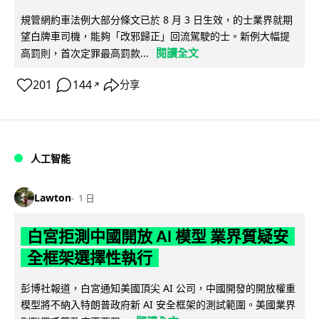
規管網約車法例大部分條文已於 8 月 3 日生效，的士業界就期
望白牌車司機，能夠「改邪歸正」回流駕駛的士。新例大幅提
閱讀全文
高罰則，首次定罪最高罰款...
201
144
分享
↗
人工智能
Lawton
1 日
白宮拒測中國開放 AI 模型 業界質疑安
全框架選擇性執行
彭博社報道，白宮通知美國頂尖 AI 公司，中國開發的開放權重
模型將不納入特朗普政府新 AI 安全框架的測試範圍。美國業界