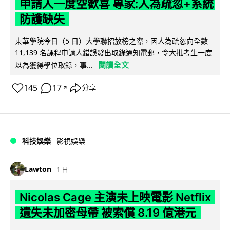
申請人一度空歡喜 專家:人為疏忽+系統
防護缺失
東華學院今日（5 日）大學聯招放榜之際，因人為疏忽向全數
11,139 名課程申請人錯誤發出取錄通知電郵，令大批考生一度
閱讀全文
以為獲得學位取錄，事...
145
17
分享
↗
科技娛樂
影視娛樂
Lawton
1 日
Nicolas Cage 主演未上映電影 Netflix
遺失未加密母帶 被索償 8.19 億港元