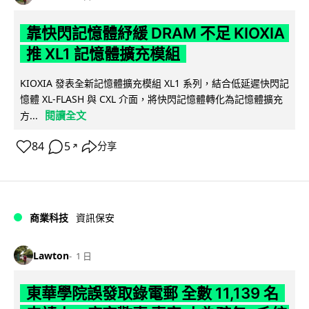
靠快閃記憶體紓緩 DRAM 不足 KIOXIA
推 XL1 記憶體擴充模組
KIOXIA 發表全新記憶體擴充模組 XL1 系列，結合低延遲快閃記
憶體 XL-FLASH 與 CXL 介面，將快閃記憶體轉化為記憶體擴充
閱讀全文
方...
84
5
分享
↗
商業科技
資訊保安
Lawton
1 日
東華學院誤發取錄電郵 全數 11,139 名