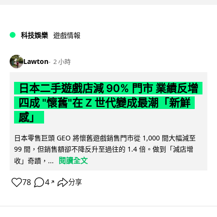
科技娛樂
遊戲情報
Lawton
2 小時
日本二手遊戲店減 90% 門市 業績反增
四成 "懷舊"在 Z 世代變成最潮「新鮮
感」
日本零售巨頭 GEO 將懷舊遊戲銷售門市從 1,000 間大幅減至
99 間，但銷售額卻不降反升至過往的 1.4 倍。做到「減店增
閱讀全文
收」奇蹟，...
78
4
分享
↗