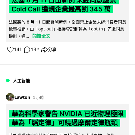
法國 8 月 11 日出新例 未經同意嚴禁
Cold Call 違規企業最高罰 345 萬
法國將於 8 月 11 日起實施新例，全面禁止企業未經消費者同意
致電推銷，由「opt-out」拒接登記制轉為「opt-in」先徵同意
閱讀全文
機制。違...
141
13
分享
↗
人工智能
Lawton
5 小時
華為科學家警告 NVIDIA 已近物理極限
華為「韜定律」可繞過摩爾定律瓶頸