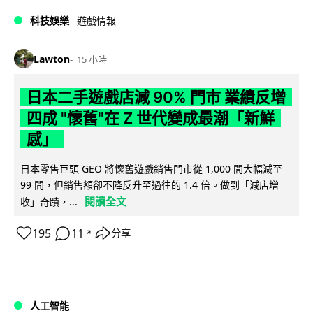
科技娛樂
遊戲情報
Lawton
15 小時
日本二手遊戲店減 90% 門市 業績反增
四成 "懷舊"在 Z 世代變成最潮「新鮮
感」
日本零售巨頭 GEO 將懷舊遊戲銷售門市從 1,000 間大幅減至
99 間，但銷售額卻不降反升至過往的 1.4 倍。做到「減店增
閱讀全文
收」奇蹟，...
195
11
分享
↗
人工智能