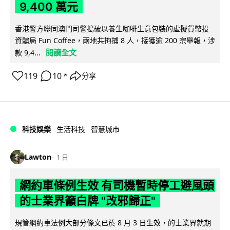
9,400 萬元
香港警方聯同澳門司警搗破以養生咖啡生意包裝的虛擬貨幣投
資騙局 Fun Coffee，兩地共拘捕 8 人，接獲逾 200 宗舉報，涉
閱讀全文
款 9,4...
119
10
分享
↗
科技娛樂
生活科技
智慧城市
Lawton
1 日
網約車條例生效 有司機暫時停工避風頭
的士業界籲白牌 "改邪歸正"
規管網約車法例大部分條文已於 8 月 3 日生效，的士業界就期