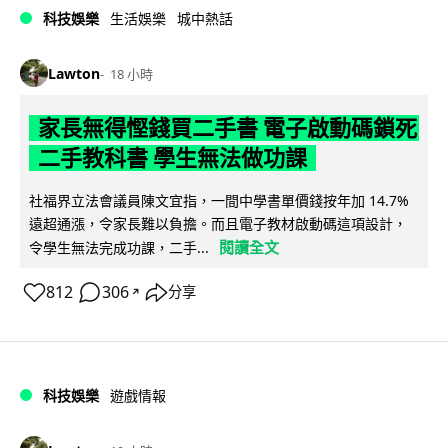
科技娛樂
生活娛樂
城中熱話
Lawton
18 小時
家長無得慳錢買二手書 電子啟動碼鎖死
二手教科書 學生無法做功課
社福界立法會議員陳文宜指，一間中學書單價錢按年加 14.7%
遠超通漲，令家長難以負擔。而且電子教材啟動碼這項設計，
閱讀全文
令學生無法完成功課，二手...
812
306
分享
↗
科技娛樂
遊戲情報