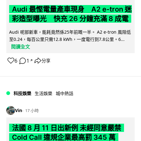
Audi 最慳電量產車現身 A2 e-tron 迷
彩造型曝光 快充 26 分鐘充滿 8 成電
Audi 呢部新車，能耗竟然係25年前嘅一半。 A2 e-tron 風阻低
至0.24，每百公里只需12.8 kWh，一度電行到7.8公里。6...
閱讀全文
6
1
分享
↗
科技娛樂
生活娛樂
城中熱話
Vin
17 小時
法國 8 月 11 日出新例 未經同意嚴禁
Cold Call 違規企業最高罰 345 萬