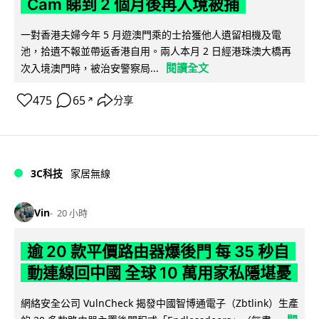
Cam 睇到 2 個月後再入境被捕
一對香港夫婦今年 5 月遊澳門乘的士拾獲他人遺留相機及電
池，拾遺不報並帶返香港自用。兩人本月 2 日經港珠澳大橋再
閱讀全文
次入境澳門時，被治安警察局...
475
65
分享
↗
3C科技
家居無線
Vin
20 小時
逾 20 款平價路由器爆後門 每 35 秒自
動連線回中國 全球 10 萬用家私隱堪憂
網絡安全公司 VulnCheck 揭發中國智博通電子（Zbtlink）生產