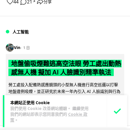
44
21
分享
↗
人工智能
Vin
1 日
地盤偷吸煙難逃高空法眼 勞工處出動熱
感無人機 擬加 AI 人臉識別精準執法
勞工處投入配備熱感應鏡頭的小型無人機進行高空巡邏以打擊
地盤違例吸煙，並正研究於未來一年內引入 AI 人臉識別與行為
閱讀全文
分析功能，結合三大技術進一...
本網站正使用 Cookie
我們使用 Cookie 改善網站體驗。 繼續使用
248
60
分享
↗
我們的網站即表示您同意我們的
Cookie 政
策
。