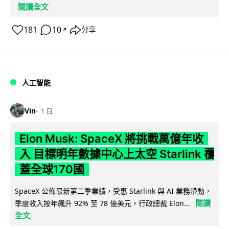
閱讀全文
181
10
分享
↗
人工智能
Vin
1 日
Elon Musk: SpaceX 將挑戰萬億年收
入 目標明年數據中心上太空 Starlink 覆
蓋全球170國
SpaceX 公佈最新第二季業績，受惠 Starlink 與 AI 業務帶動，
閱讀
季度收入按年飆升 92% 至 78 億美元。行政總裁 Elon...
全文