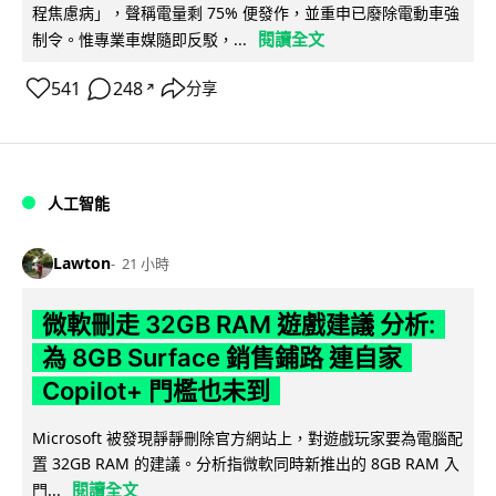
程焦慮病」，聲稱電量剩 75% 便發作，並重申已廢除電動車強
閱讀全文
制令。惟專業車媒隨即反駁，...
541
248
分享
↗
人工智能
Lawton
21 小時
微軟刪走 32GB RAM 遊戲建議 分析:
為 8GB Surface 銷售鋪路 連自家
Copilot+ 門檻也未到
Microsoft 被發現靜靜刪除官方網站上，對遊戲玩家要為電腦配
置 32GB RAM 的建議。分析指微軟同時新推出的 8GB RAM 入
閱讀全文
門...