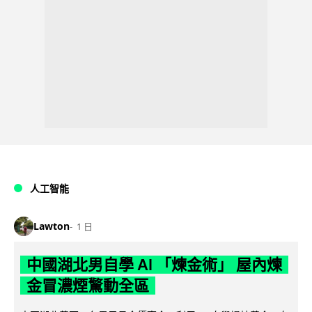
人工智能
Lawton
1 日
中國湖北男自學 AI 「煉金術」 屋內煉
金冒濃煙驚動全區