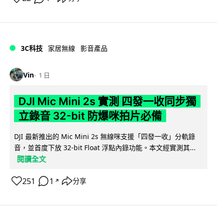
3C科技
家居無線
影音產品
Vin
1 日
DJI Mic Mini 2s 實測 四發一收同步獨
立錄音 32-bit 防爆咪拍片必備
DJI 最新推出的 Mic Mini 2s 無線咪支援「四發一收」分軌錄
音，並首度下放 32-bit Float 浮點內錄功能。本文經實測其...
閱讀全文
251
1
分享
↗