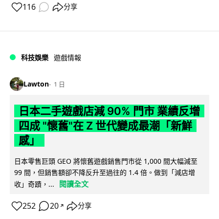
116
分享
科技娛樂
遊戲情報
Lawton
1 日
日本二手遊戲店減 90% 門市 業績反增
四成 "懷舊"在 Z 世代變成最潮「新鮮
感」
日本零售巨頭 GEO 將懷舊遊戲銷售門市從 1,000 間大幅減至
99 間，但銷售額卻不降反升至過往的 1.4 倍。做到「減店增
閱讀全文
收」奇蹟，...
252
20
分享
↗