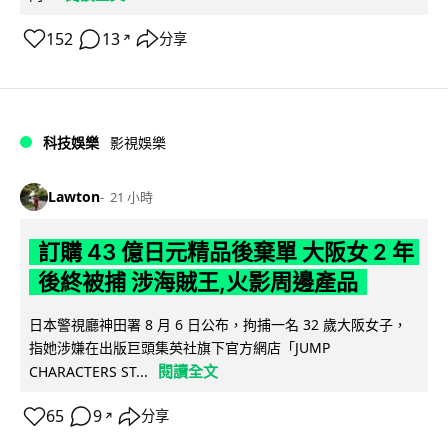
152
13
分享
↗
科技娛樂
影視娛樂
Lawton
21 小時
訂購 43 億日元精品後棄單 大阪女 2 年
後終被捕 涉海賊王,火影周邊產品
日本警視廳神田署 8 月 6 日公布，拘捕一名 32 歲大阪女子，
指她涉嫌在出版巨頭集英社旗下官方網店「JUMP
閱讀全文
CHARACTERS ST...
65
9
分享
↗