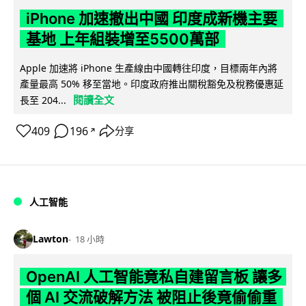
iPhone 加速撤出中國 印度成新機主要
基地 上年組裝增至5500萬部
Apple 加速將 iPhone 生產線由中國轉往印度，目標兩年內將
產量最高 50% 移至當地。印度政府推出關稅豁免及稅務優惠延
閱讀全文
長至 204...
409
196
分享
↗
人工智能
Lawton
18 小時
OpenAI 人工智能竟私自建留言板 讓多
個 AI 交流破解方法 被阻止後竟偷偷重