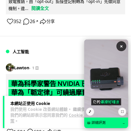
致電推銷，由「opt-out」拒接登記制轉為「opt-in」先徵同意
閱讀全文
機制。違...
352
26
分享
↗
×
人工智能
Lawton
1 日
華為科學家警告 NVIDIA 已近物理極限
華為「韜定律」可繞過摩爾定律瓶頸
本網站正使用 Cookie
華為半導體首席科學家廖恒罕見接受近 5 小時專訪，警告
我們使用 Cookie 改善網站體驗。 繼續使用
NVIDIA 等西方晶片巨頭正逼近物理極限，傳統製程升級已失經
🎵
⛶
我們的網站即表示您同意我們的
Cookie 政
閱讀全文
濟效益。他同時介紹華為...
策
。
📖 詳細評測
→