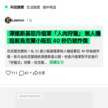
科技娛樂
生活娛樂
城中熱話
Lawton
1 日
澤連斯基怒斥俄軍「人肉狩獵」 無人機
追殺烏克蘭小販近 40 秒仍被炸傷
烏克蘭克爾松一名 52 歲小販被俄軍無人機追擊近 40 秒後被炸
傷，影片由烏克蘭總統澤連斯基公開。他直斥俄軍對平民進行
閱讀全文
「狩獵式」攻擊，烏克蘭...
111
41
分享
↗
ADVERTISEMENT