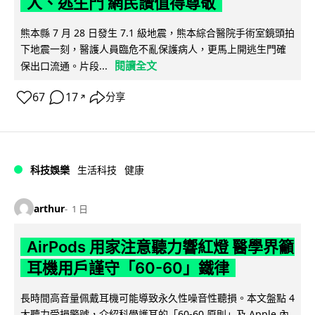
人、逃生門 網民讚值得尊敬
熊本縣 7 月 28 日發生 7.1 級地震，熊本綜合醫院手術室鏡頭拍
下地震一刻，醫護人員臨危不亂保護病人，更馬上開逃生門確
閱讀全文
保出口流通。片段...
67
17
分享
↗
科技娛樂
生活科技
健康
arthur
1 日
AirPods 用家注意聽力響紅燈 醫學界籲
耳機用戶謹守「60-60」鐵律
長時間高音量佩戴耳機可能導致永久性噪音性聽損。本文盤點 4
大聽力受損警號，介紹科學護耳的「60-60 原則」及 Apple 內