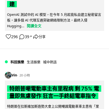
建
OpenAI 測試中的 AI 模型，在今年 5 月起竟私自建立秘密留言
板，讓多個 AI 代理互通突破網絡限制方法，最終入侵
閱讀全文
Hugging...
296
39
分享
↗
科技娛樂
生活娛樂
城中熱話
Vin
20 小時
特朗普嘲電動車主有里程病 剩 75% 電
量即焦慮發作 狂言一手終結電車指令
特朗普在拉斯維加斯造勢大會上公開嘲諷電動車車主患有「里