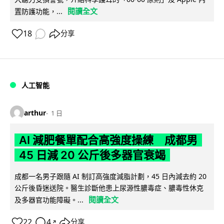
閱讀全文
置防護功能，...
18
分享
人工智能
arthur
1 日
AI 減肥餐單配合高強度操練 成都男
45 日減 20 公斤後多器官衰竭
成都一名男子跟隨 AI 制訂高強度減脂計劃，45 日內減去約 20
公斤後昏迷送院。醫生診斷他患上尿源性膿毒症、膿毒性休克
閱讀全文
及多器官功能障礙。...
22
4
分享
↗