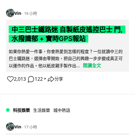
Vin
16 小時
中三巴士鐵路迷 自製紙皮遙控巴士 門,
水撥識郁 + 實時GPS報站
如果你熱愛一件事，你會熱愛到怎樣的程度？一位就讀中三的
巴士鐵路迷，選擇由零開始，把自己的興趣一步步變成真正可
閱讀全文
以運作的作品。他以紙皮親手製作出...
2,013
122
分享
↗
科技娛樂
生活娛樂
城中熱話
Vin
17 小時