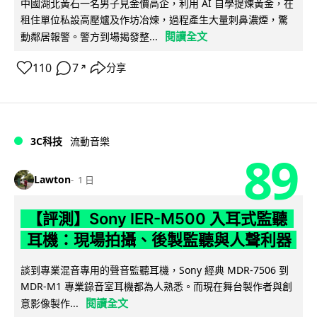
中國湖北黃石一名男子見金價高企，利用 AI 自學提煉黃金，在
租住單位私設高壓爐及作坊冶煉，過程產生大量刺鼻濃煙，驚
閱讀全文
動鄰居報警。警方到場揭發整...
110
7
分享
↗
3C科技
流動音樂
89
Lawton
1 日
【評測】Sony IER-M500 入耳式監聽
耳機：現場拍攝、後製監聽與人聲利器
談到專業混音專用的聲音監聽耳機，Sony 經典 MDR-7506 到
MDR-M1 專業錄音室耳機都為人熟悉。而現在舞台製作者與創
閱讀全文
意影像製作...