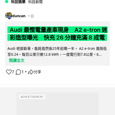
科技娛樂
科技新聞
duncan
1 日
Audi 最慳電量產車現身 A2 e-tron 迷
彩造型曝光 快充 26 分鐘充滿 8 成電
Audi 呢部新車，能耗竟然係25年前嘅一半。 A2 e-tron 風阻低
至0.24，每百公里只需12.8 kWh，一度電行到7.8公里。6...
閱讀全文
7
1
分享
↗
ADVERTISEMENT