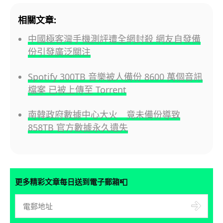
相關文章:
中國極客灣手機測評遭全網封殺 網友自發備
份引發廣泛關注
Spotify 300TB 音樂被人備份 8600 萬個音訊
檔案 已被上傳至 Torrent
南韓政府數據中心大火 竟未備份導致
858TB 官方數據永久遺失
📮
更多精彩文章每日送到電子郵箱