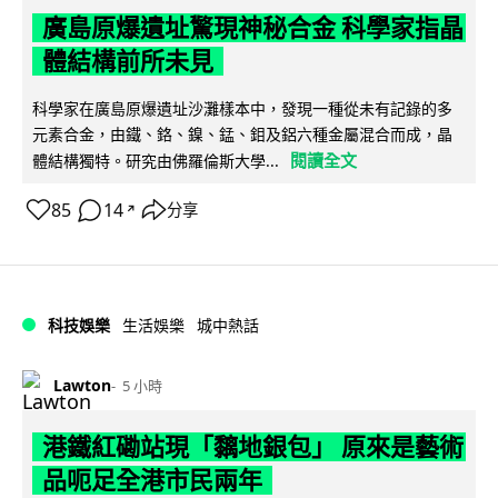
廣島原爆遺址驚現神秘合金 科學家指晶
體結構前所未見
科學家在廣島原爆遺址沙灘樣本中，發現一種從未有記錄的多
元素合金，由鐵、鉻、鎳、錳、鉬及鋁六種金屬混合而成，晶
閱讀全文
體結構獨特。研究由佛羅倫斯大學...
85
14
分享
↗
科技娛樂
生活娛樂
城中熱話
Lawton
5 小時
港鐵紅磡站現「黐地銀包」 原來是藝術
品呃足全港市民兩年