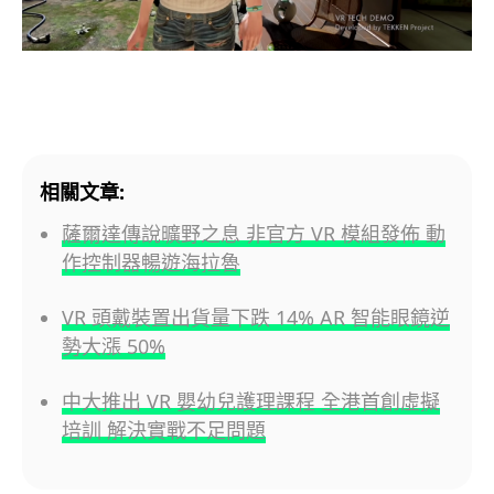
相關文章:
薩爾達傳說曠野之息 非官方 VR 模組發佈 動
作控制器暢遊海拉魯
VR 頭戴裝置出貨量下跌 14% AR 智能眼鏡逆
勢大漲 50%
中大推出 VR 嬰幼兒護理課程 全港首創虛擬
培訓 解決實戰不足問題