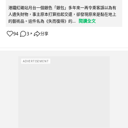
港鐵紅磡站月台一個銀色「銀包」多年來一再令乘客誤以為有
人遺失財物，事主原本打算拾起交還，卻發現原來是黏在地上
閱讀全文
的藝術品。這件名為《失而復得》的...
94
3
分享
↗
ADVERTISEMENT