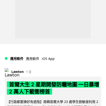
iOS App
應用軟件
應用軟件
Lawton
1 日
首爾大生 2 星期開發防曬地圖 一日暴增
2 萬人下載衝榜首
【行路都要揀好有遮陰】南韓首爾大學 23 歲學生劉敏俊利用 2