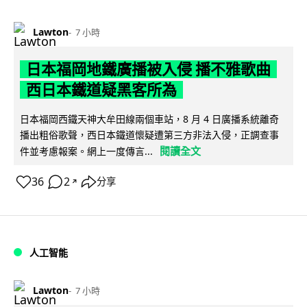
Lawton
7 小時
日本福岡地鐵廣播被入侵 播不雅歌曲
西日本鐵道疑黑客所為
日本福岡西鐵天神大牟田線兩個車站，8 月 4 日廣播系統離奇
播出粗俗歌聲，西日本鐵道懷疑遭第三方非法入侵，正調查事
閱讀全文
件並考慮報案。網上一度傳言...
36
2
分享
↗
人工智能
Lawton
7 小時