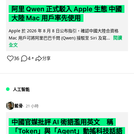
阿里 Qwen 正式駁入 Apple 生態 中國
大陸 Mac 用戶率先使用
Apple 於 2026 年 8 月 8 日公布指引，確認中國大陸合資格
閱讀
Mac 用戶可將阿里巴巴千問 (Qwen) 接駁至 Siri 及寫...
全文
36
4
分享
↗
人工智能
藍骨
21 小時
中國官媒批評 AI 術語濫用英文 稱
「Token」與「Agent」動搖科技話語