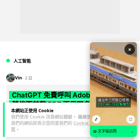
×
人工智能
Vin
2 日
ChatGPT 免費呼叫 Adobe 一句話跨軟
體修圖兼整 PDF 不用開多個 APP 兼免
本網站正使用 Cookie
帳號
我們使用 Cookie 改善網站體驗。 繼續使用
🎵
⛶
我們的網站即表示您同意我們的
Cookie 政
Adobe 宣布推出全新統一版 Adobe for ChatGPT 外掛，取代
策
。
📖 文字版訪問
→
閱讀全文
去年推出三個獨立 connector，將 Photoshop、...