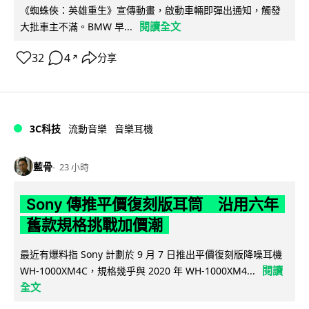
《蜘蛛俠：英雄重生》宣傳動畫，啟動車輛即彈出通知，觸發
閱讀全文
大批車主不滿。BMW 早...
32
4
分享
↗
3C科技
流動音樂
音樂耳機
藍骨
23 小時
Sony 傳推平價復刻版耳筒 沿用六年
舊款規格挑戰加價潮
最近有爆料指 Sony 計劃於 9 月 7 日推出平價復刻版降噪耳機
閱讀
WH-1000XM4C，規格幾乎與 2020 年 WH-1000XM4...
全文