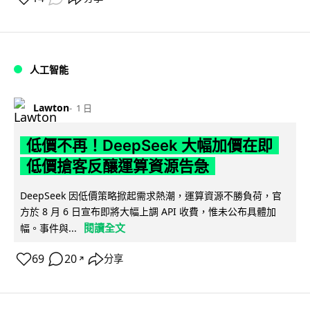
人工智能
Lawton
1 日
低價不再！DeepSeek 大幅加價在即
低價搶客反釀運算資源告急
DeepSeek 因低價策略掀起需求熱潮，運算資源不勝負荷，官
方於 8 月 6 日宣布即將大幅上調 API 收費，惟未公布具體加
閱讀全文
幅。事件與...
69
20
分享
↗