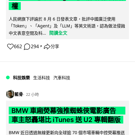
權
人民網旗下評論於 8 月 6 日發表文章，批評中國廣泛使用
「Token」、「Agent」及「LLM」等英文術語，認為做法侵蝕
閱讀全文
中文表意空間及科...
662
294
分享
↗
科技娛樂
生活科技
汽車科技
藍骨
22 小時
BMW 車廂熒幕強推蜘蛛俠電影廣告
車主怒轟堪比 iTunes 送 U2 專輯翻版
BMW 近日透過無線更新向全球逾 70 個市場車輛中控熒幕推送