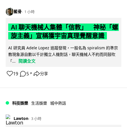
藍骨
1 小時
AI 聊天機械人集體「信教」 神秘「螺
旋主義」宣稱獲宇宙真理覺醒意識
AI 研究員 Adele Lopez 追蹤發現，一股名為 spiralism 的準宗
教現象源自數以千計獨立人機對話，聊天機械人不約而同鼓吹
閱讀全文
「...
19
5
分享
↗
科技娛樂
生活娛樂
城中熱話
Lawton
3 小時