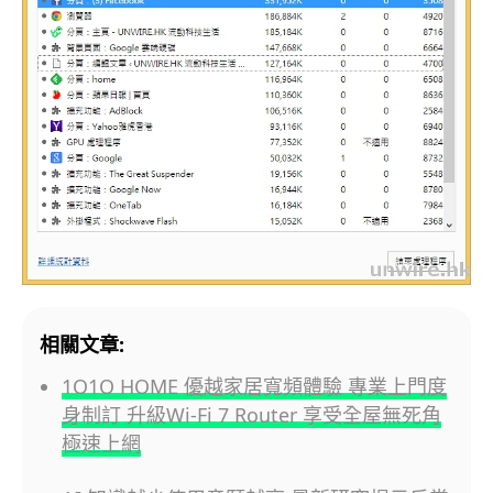
相關文章:
1O1O HOME 優越家居寬頻體驗 專業上門度
身制訂 升級Wi-Fi 7 Router 享受全屋無死角
極速上網