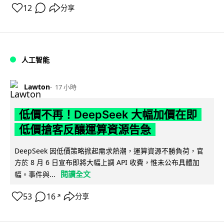
12
分享
人工智能
Lawton
17 小時
低價不再！DeepSeek 大幅加價在即
低價搶客反釀運算資源告急
DeepSeek 因低價策略掀起需求熱潮，運算資源不勝負荷，官
方於 8 月 6 日宣布即將大幅上調 API 收費，惟未公布具體加
閱讀全文
幅。事件與...
53
16
分享
↗