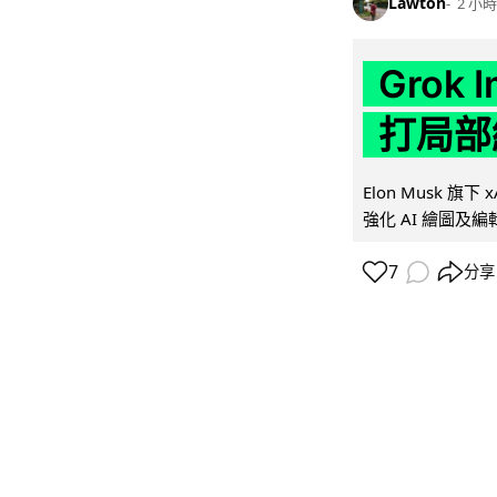
Lawton
2 小時
Grok 
打局部
Elon Musk 旗下 x
強化 AI 繪圖及編輯.
7
分享