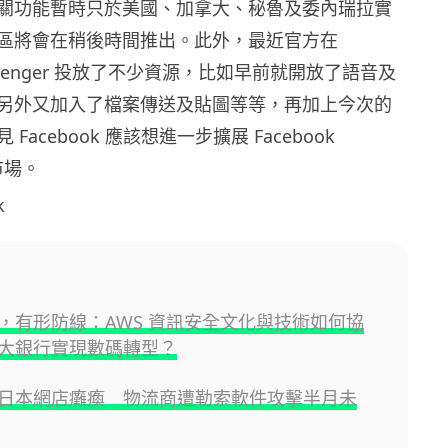
關功能暫時只於美國、加拿大、秘魯及委內瑞拉實
區將會在稍後時間推出。此外，最近官方在
Messenger 投放了不少資源，比如早前就開放了語音及
另外又加入了檔案傳送及貼圖等等，再加上今次的
Facebook 應該想進一步擴展 Facebook
的市場。
k
，有形防線：AWS 資訊安全文化與技術如何協
大銀行實現數碼轉型？
日本網店癱瘓 物流商遭勒索軟件攻擊半月未