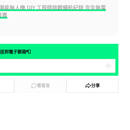
陽能無人機 DIY 工程師挑戰續航紀錄 完全無電
裝置
📮
送到電子郵箱
看留言
分享