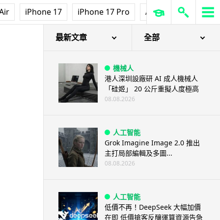
Air
iPhone 17
iPhone 17 Pro
AirPods Pro 3
Ap
最新文章
全部
機械人
港人深圳設廠研 AI 成人機械人
「硅姬」 20 公斤重擬人度極高
08.08.2026
人工智能
Grok Imagine Image 2.0 推出
主打局部編輯及多圖...
08.08.2026
人工智能
低價不再！DeepSeek 大幅加價
在即 低價搶客反釀運算資源告急