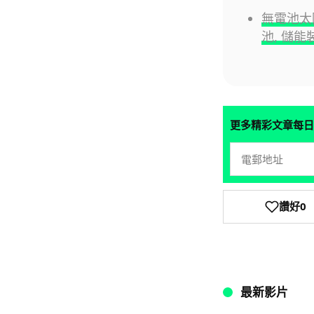
無電池太
池, 儲能
更多精彩文章每日
讚好
0
最新影片