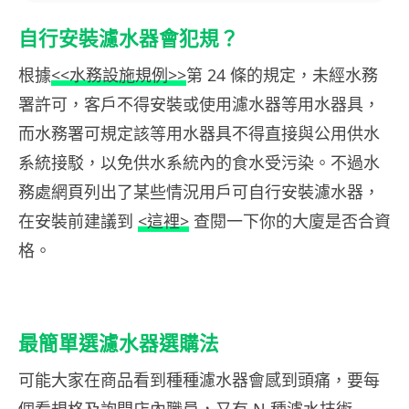
自行安裝濾水器會犯規？
根據
<<水務設施規例>>
第 24 條的規定，未經水務
署許可，客戶不得安裝或使用濾水器等用水器具，
而水務署可規定該等用水器具不得直接與公用供水
系統接駁，以免供水系統內的食水受污染。不過水
務處網頁列出了某些情況用戶可自行安裝濾水器，
在安裝前建議到
<這裡>
查閱一下你的大廈是否合資
格。
最簡單選濾水器選購法
可能大家在商品看到種種濾水器會感到頭痛，要每
個看規格及詢問店內職員，又有 N 種濾水技術…