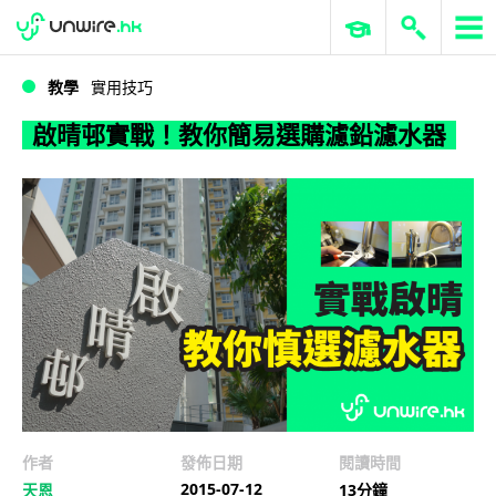
WWDC 2026
GenAI 與雲端科技專區
ERP 與商業 AI
啟晴邨實戰！教你簡易選購濾鉛濾水器
教學
實用技巧
啟晴邨實戰！教你簡易選購濾鉛濾水器
作者
發佈日期
閱讀時間
2015-07-12
天恩
13分鐘