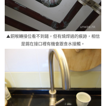
▲銅喉轉接位看不到鍚，但有燒焊過的痕跡，相信
是錫在接口裡有機會跟食水接觸。