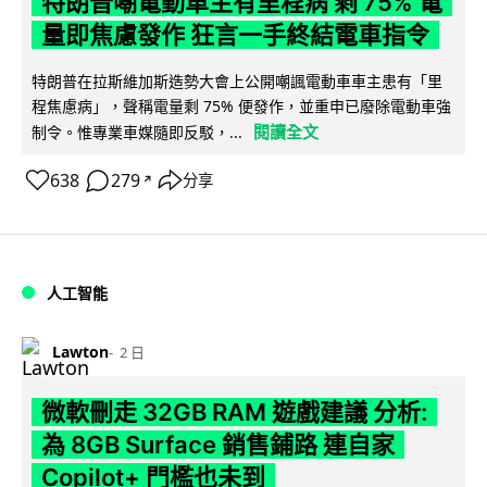
特朗普嘲電動車主有里程病 剩 75% 電
量即焦慮發作 狂言一手終結電車指令
特朗普在拉斯維加斯造勢大會上公開嘲諷電動車車主患有「里
程焦慮病」，聲稱電量剩 75% 便發作，並重申已廢除電動車強
閱讀全文
制令。惟專業車媒隨即反駁，...
638
279
分享
↗
人工智能
Lawton
2 日
微軟刪走 32GB RAM 遊戲建議 分析:
為 8GB Surface 銷售鋪路 連自家
Copilot+ 門檻也未到