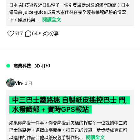
日本 AI 技術界近日出現了一個引發廣泛討論的熱門話題：日本
偶像前 Juice=Juice 成員宮本佳林在完全沒有編程經驗的情況
閱讀全文
下，僅憑藉與...
617
64
分享
↗
商業科技
3D 打印
Vin
2 日
中三巴士鐵路迷 自製紙皮遙控巴士 門,
水撥識郁 + 實時GPS報站
如果你熱愛一件事，你會熱愛到怎樣的程度？一位就讀中三的
巴士鐵路迷，選擇由零開始，把自己的興趣一步步變成真正可
閱讀全文
以運作的作品。他以紙皮親手製作出...