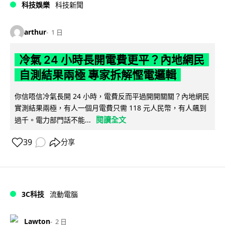
科技娛樂
科技新聞
arthur
1 日
冷氣 24 小時長開電費更平？內地網民
自測結果兩極 專家拆解慳電邏輯
你信唔信冷氣長開 24 小時，電費反而平過開開關關？內地網民
實測結果兩極，有人一個月電費只需 118 元人民幣，有人飆到
閱讀全文
過千。電力部門話不能...
39
分享
3C科技
流動電腦
Lawton
2 日