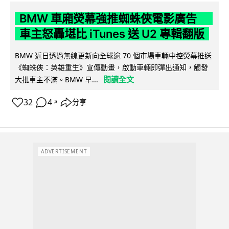
BMW 車廂熒幕強推蜘蛛俠電影廣告
車主怒轟堪比 iTunes 送 U2 專輯翻版
BMW 近日透過無線更新向全球逾 70 個市場車輛中控熒幕推送
《蜘蛛俠：英雄重生》宣傳動畫，啟動車輛即彈出通知，觸發
閱讀全文
大批車主不滿。BMW 早...
32
4
分享
↗
ADVERTISEMENT