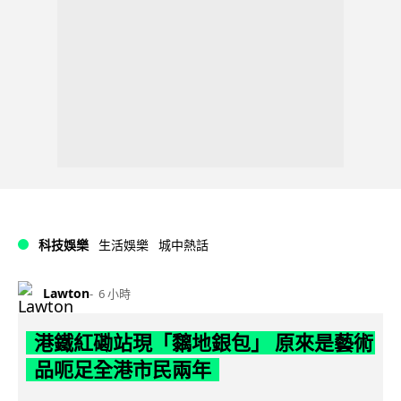
科技娛樂
生活娛樂
城中熱話
Lawton
6 小時
港鐵紅磡站現「黐地銀包」 原來是藝術
品呃足全港市民兩年