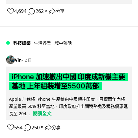
4,694
262
分享
↗
科技娛樂
生活娛樂
城中熱話
Vin
2 日
iPhone 加速撤出中國 印度成新機主要
基地 上年組裝增至5500萬部
Apple 加速將 iPhone 生產線由中國轉往印度，目標兩年內將
產量最高 50% 移至當地。印度政府推出關稅豁免及稅務優惠延
閱讀全文
長至 204...
554
250
分享
↗