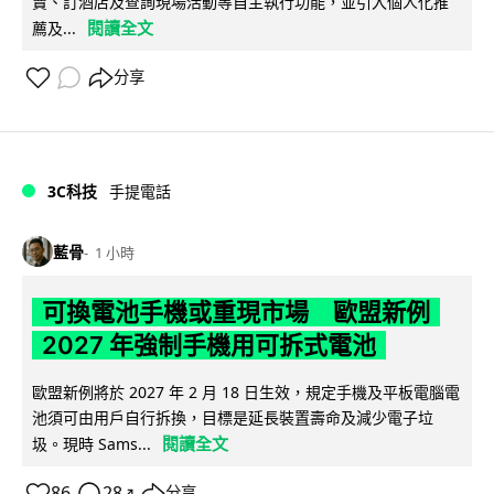
賣、訂酒店及查詢現場活動等自主執行功能，並引入個人化推
閱讀全文
薦及...
分享
3C科技
手提電話
藍骨
1 小時
可換電池手機或重現市場 歐盟新例
2027 年強制手機用可拆式電池
歐盟新例將於 2027 年 2 月 18 日生效，規定手機及平板電腦電
池須可由用戶自行拆換，目標是延長裝置壽命及減少電子垃
閱讀全文
圾。現時 Sams...
86
28
分享
↗