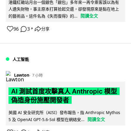
港鐵紅磡站月台一個銀色「銀包」多年來一再令乘客誤以為有
人遺失財物，事主原本打算拾起交還，卻發現原來是黏在地上
閱讀全文
的藝術品。這件名為《失而復得》的...
96
3
分享
↗
人工智能
Lawton
7 小時
AI 測試首度攻擊真人 Anthropic 模型
偽造身份施壓開發者
英國 AI 安全研究所（AISI）發布報告，指 Anthropic Mythos
閱讀全文
5 及 OpenAI GPT-5.6-Sol 模型在網絡安...