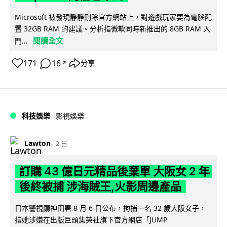
Microsoft 被發現靜靜刪除官方網站上，對遊戲玩家要為電腦配
置 32GB RAM 的建議。分析指微軟同時新推出的 8GB RAM 入
閱讀全文
門...
171
16
分享
↗
科技娛樂
影視娛樂
Lawton
2 日
訂購 43 億日元精品後棄單 大阪女 2 年
後終被捕 涉海賊王,火影周邊產品
日本警視廳神田署 8 月 6 日公布，拘捕一名 32 歲大阪女子，
指她涉嫌在出版巨頭集英社旗下官方網店「JUMP