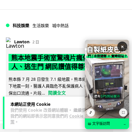
科技娛樂
生活娛樂
城中熱話
Lawton
2 日
×
熊本地震手術室驚魂片瘋傳 醫護保護病
人、逃生門 網民讚值得尊敬
熊本縣 7 月 28 日發生 7.1 級地震，熊本綜合醫院手術室鏡頭拍
下地震一刻，醫護人員臨危不亂保護病人，更馬上開逃生門確
閱讀全文
保出口流通。片段...
本網站正使用 Cookie
71
26
分享
↗
我們使用 Cookie 改善網站體驗。 繼續使用
🎵
⛶
我們的網站即表示您同意我們的
Cookie 政
策
。
📖 文字版訪問
→