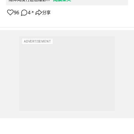
96
4
分享
↗
ADVERTISEMENT