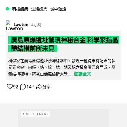
科技娛樂
生活娛樂
城中熱話
Lawton
4 小時
廣島原爆遺址驚現神秘合金 科學家指晶
體結構前所未見
科學家在廣島原爆遺址沙灘樣本中，發現一種從未有記錄的多
元素合金，由鐵、鉻、鎳、錳、鉬及鋁六種金屬混合而成，晶
閱讀全文
體結構獨特。研究由佛羅倫斯大學...
92
14
分享
↗
ADVERTISEMENT