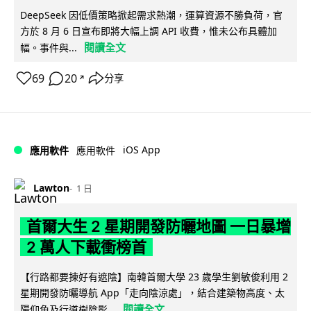
DeepSeek 因低價策略掀起需求熱潮，運算資源不勝負荷，官
方於 8 月 6 日宣布即將大幅上調 API 收費，惟未公布具體加
閱讀全文
幅。事件與...
69
20
分享
↗
iOS App
應用軟件
應用軟件
Lawton
1 日
首爾大生 2 星期開發防曬地圖 一日暴增
2 萬人下載衝榜首
【行路都要揀好有遮陰】南韓首爾大學 23 歲學生劉敏俊利用 2
星期開發防曬導航 App「走向陰涼處」，結合建築物高度、太
閱讀全文
陽仰角及行道樹陰影...