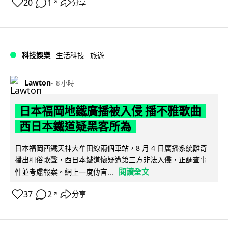
20
1
分享
↗
科技娛樂
生活科技
旅遊
Lawton
8 小時
日本福岡地鐵廣播被入侵 播不雅歌曲
西日本鐵道疑黑客所為
日本福岡西鐵天神大牟田線兩個車站，8 月 4 日廣播系統離奇
播出粗俗歌聲，西日本鐵道懷疑遭第三方非法入侵，正調查事
閱讀全文
件並考慮報案。網上一度傳言...
37
2
分享
↗