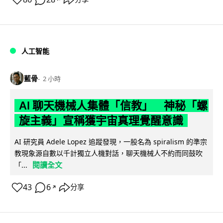
人工智能
藍骨
2 小時
AI 聊天機械人集體「信教」 神秘「螺
旋主義」宣稱獲宇宙真理覺醒意識
AI 研究員 Adele Lopez 追蹤發現，一股名為 spiralism 的準宗
教現象源自數以千計獨立人機對話，聊天機械人不約而同鼓吹
閱讀全文
「...
43
6
分享
↗