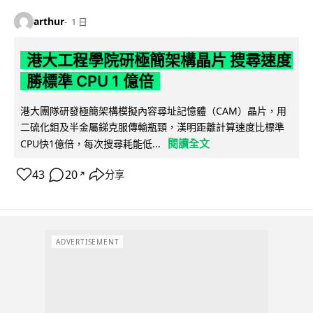
arthur
1 日
港大工程學院研極簡架構晶片 搜尋速度
勝標準 CPU 1 億倍
港大團隊研發極簡架構模擬內容尋址記憶體（CAM）晶片，用
二硫化鉬及半金屬銻克服傳輸瓶頸，漢明距離計算速度比標準
閱讀全文
CPU快1億倍，每次搜尋耗能低...
43
20
分享
↗
ADVERTISEMENT