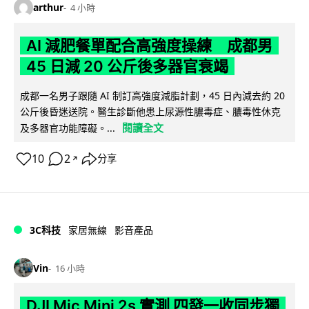
arthur
4 小時
AI 減肥餐單配合高強度操練 成都男
45 日減 20 公斤後多器官衰竭
成都一名男子跟隨 AI 制訂高強度減脂計劃，45 日內減去約 20
公斤後昏迷送院。醫生診斷他患上尿源性膿毒症、膿毒性休克
閱讀全文
及多器官功能障礙。...
10
2
分享
↗
3C科技
家居無線
影音產品
Vin
16 小時
DJI Mic Mini 2s 實測 四發一收同步獨