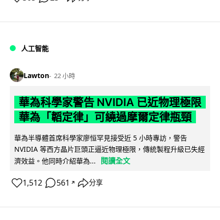
人工智能
Lawton
22 小時
華為科學家警告 NVIDIA 已近物理極限
華為「韜定律」可繞過摩爾定律瓶頸
華為半導體首席科學家廖恒罕見接受近 5 小時專訪，警告
NVIDIA 等西方晶片巨頭正逼近物理極限，傳統製程升級已失經
閱讀全文
濟效益。他同時介紹華為...
1,512
561
分享
↗