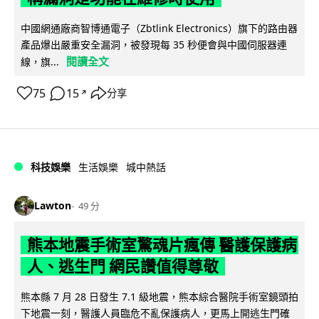
中國網通廠商智博通電子（Zbtlink Electronics）旗下的路由器
產品爆出嚴重安全漏洞，被發現每 35 秒便會與中國伺服器連
閱讀全文
線，旗...
75
15
分享
↗
科技娛樂
生活娛樂
城中熱話
Lawton
49 分
熊本地震手術室驚魂片瘋傳 醫護保護病
人、逃生門 網民讚值得尊敬
熊本縣 7 月 28 日發生 7.1 級地震，熊本綜合醫院手術室鏡頭拍
下地震一刻，醫護人員臨危不亂保護病人，更馬上開逃生門確