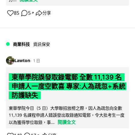
85
5
分享
↗
商業科技
資訊保安
Lawton
1 日
東華學院誤發取錄電郵 全數 11,139 名
申請人一度空歡喜 專家:人為疏忽+系統
防護缺失
東華學院今日（5 日）大學聯招放榜之際，因人為疏忽向全數
11,139 名課程申請人錯誤發出取錄通知電郵，令大批考生一度
閱讀全文
以為獲得學位取錄，事...