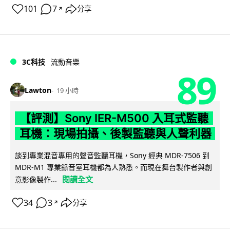
101
7
分享
↗
3C科技
流動音樂
89
Lawton
19 小時
【評測】Sony IER-M500 入耳式監聽
耳機：現場拍攝、後製監聽與人聲利器
談到專業混音專用的聲音監聽耳機，Sony 經典 MDR-7506 到
MDR-M1 專業錄音室耳機都為人熟悉。而現在舞台製作者與創
閱讀全文
意影像製作...
34
3
分享
↗