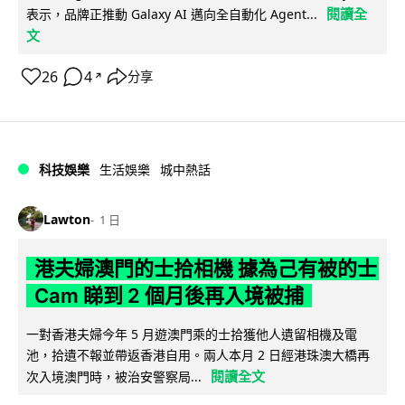
閱讀全
表示，品牌正推動 Galaxy AI 邁向全自動化 Agent...
文
26
4
分享
↗
科技娛樂
生活娛樂
城中熱話
Lawton
1 日
港夫婦澳門的士拾相機 據為己有被的士
Cam 睇到 2 個月後再入境被捕
一對香港夫婦今年 5 月遊澳門乘的士拾獲他人遺留相機及電
池，拾遺不報並帶返香港自用。兩人本月 2 日經港珠澳大橋再
閱讀全文
次入境澳門時，被治安警察局...