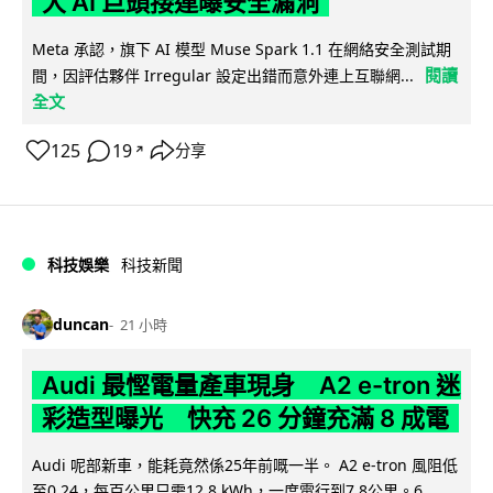
大 AI 巨頭接連曝安全漏洞
Meta 承認，旗下 AI 模型 Muse Spark 1.1 在網絡安全測試期
閱讀
間，因評估夥伴 Irregular 設定出錯而意外連上互聯網...
全文
125
19
分享
↗
科技娛樂
科技新聞
duncan
21 小時
Audi 最慳電量產車現身 A2 e-tron 迷
彩造型曝光 快充 26 分鐘充滿 8 成電
Audi 呢部新車，能耗竟然係25年前嘅一半。 A2 e-tron 風阻低
至0.24，每百公里只需12.8 kWh，一度電行到7.8公里。6...