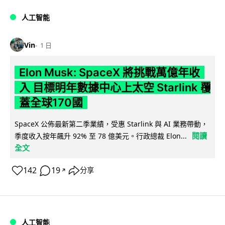
人工智能
Vin
1 日
Elon Musk: SpaceX 將挑戰萬億年收
入 目標明年數據中心上太空 Starlink 覆
蓋全球170國
SpaceX 公佈最新第二季業績，受惠 Starlink 與 AI 業務帶動，
閱讀
季度收入按年飆升 92% 至 78 億美元。行政總裁 Elon...
全文
142
19
分享
↗
人工智能