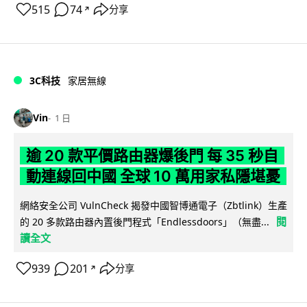
515
74
分享
↗
3C科技
家居無線
Vin
1 日
逾 20 款平價路由器爆後門 每 35 秒自
動連線回中國 全球 10 萬用家私隱堪憂
網絡安全公司 VulnCheck 揭發中國智博通電子（Zbtlink）生產
閱
的 20 多款路由器內置後門程式「Endlessdoors」（無盡...
讀全文
939
201
分享
↗