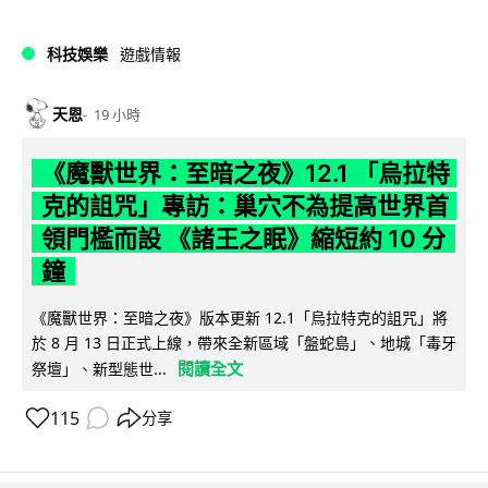
科技娛樂
遊戲情報
天恩
19 小時
《魔獸世界：至暗之夜》12.1 「烏拉特
克的詛咒」專訪：巢穴不為提高世界首
領門檻而設 《諸王之眠》縮短約 10 分
鐘
《魔獸世界：至暗之夜》版本更新 12.1「烏拉特克的詛咒」將
於 8 月 13 日正式上線，帶來全新區域「盤蛇島」、地城「毒牙
閱讀全文
祭壇」、新型態世...
115
分享