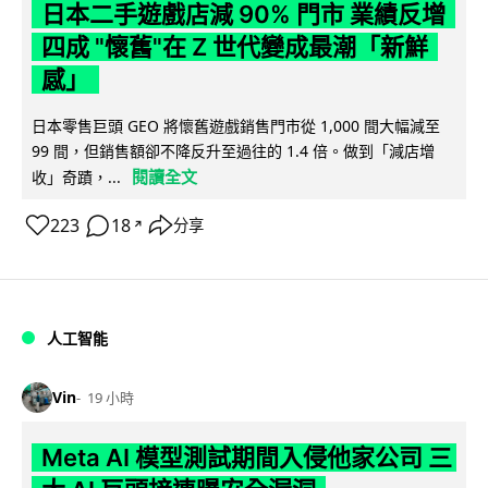
日本二手遊戲店減 90% 門市 業績反增
四成 "懷舊"在 Z 世代變成最潮「新鮮
感」
日本零售巨頭 GEO 將懷舊遊戲銷售門市從 1,000 間大幅減至
99 間，但銷售額卻不降反升至過往的 1.4 倍。做到「減店增
閱讀全文
收」奇蹟，...
223
18
分享
↗
人工智能
Vin
19 小時
Meta AI 模型測試期間入侵他家公司 三