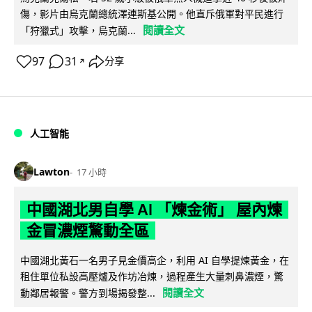
傷，影片由烏克蘭總統澤連斯基公開。他直斥俄軍對平民進行
閱讀全文
「狩獵式」攻擊，烏克蘭...
97
31
分享
↗
人工智能
Lawton
17 小時
中國湖北男自學 AI 「煉金術」 屋內煉
金冒濃煙驚動全區
中國湖北黃石一名男子見金價高企，利用 AI 自學提煉黃金，在
租住單位私設高壓爐及作坊冶煉，過程產生大量刺鼻濃煙，驚
閱讀全文
動鄰居報警。警方到場揭發整...