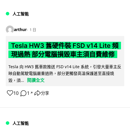
人工智能
arthur
1 日
Tesla HW3 舊硬件裝 FSD v14 Lite 頻
現過熱 部分電腦損毀車主須自費維修
Tesla 向 HW3 舊車款推送 FSD v14 Lite 系統，引發大量車主反
映自動駕駛電腦嚴重過熱，部分更觸發高溫保護甚至直接燒
閱讀全文
毀，須...
10
1
分享
↗
人工智能