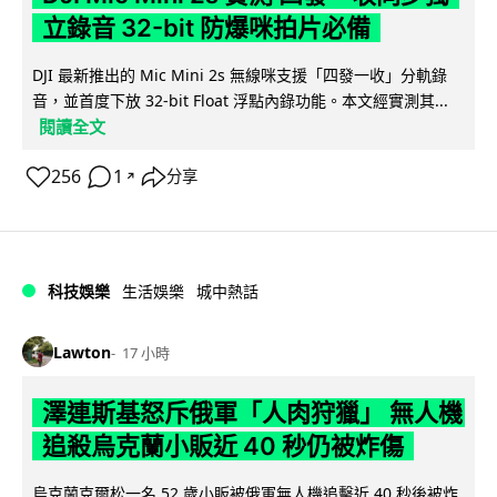
立錄音 32-bit 防爆咪拍片必備
DJI 最新推出的 Mic Mini 2s 無線咪支援「四發一收」分軌錄
音，並首度下放 32-bit Float 浮點內錄功能。本文經實測其...
閱讀全文
256
1
分享
↗
科技娛樂
生活娛樂
城中熱話
Lawton
17 小時
澤連斯基怒斥俄軍「人肉狩獵」 無人機
追殺烏克蘭小販近 40 秒仍被炸傷
烏克蘭克爾松一名 52 歲小販被俄軍無人機追擊近 40 秒後被炸