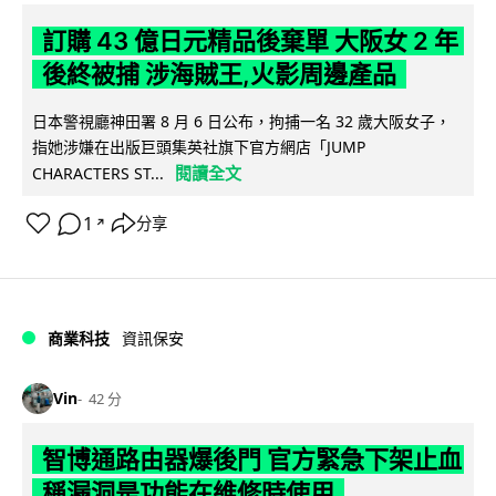
訂購 43 億日元精品後棄單 大阪女 2 年
後終被捕 涉海賊王,火影周邊產品
日本警視廳神田署 8 月 6 日公布，拘捕一名 32 歲大阪女子，
指她涉嫌在出版巨頭集英社旗下官方網店「JUMP
閱讀全文
CHARACTERS ST...
1
分享
↗
商業科技
資訊保安
Vin
42 分
智博通路由器爆後門 官方緊急下架止血
稱漏洞是功能在維修時使用