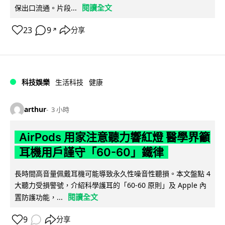
閱讀全文
保出口流通。片段...
23
9
分享
↗
科技娛樂
生活科技
健康
arthur
3 小時
AirPods 用家注意聽力響紅燈 醫學界籲
耳機用戶謹守「60-60」鐵律
長時間高音量佩戴耳機可能導致永久性噪音性聽損。本文盤點 4
大聽力受損警號，介紹科學護耳的「60-60 原則」及 Apple 內
閱讀全文
置防護功能，...
9
分享