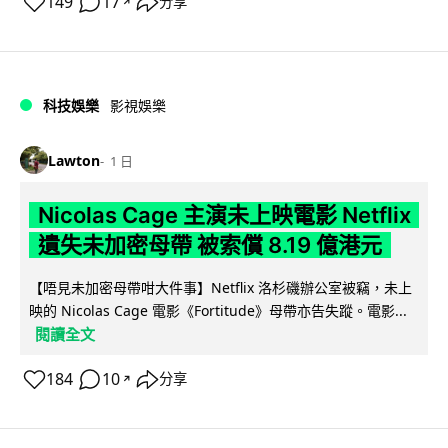
149
17
分享
↗
科技娛樂
影視娛樂
Lawton
1 日
Nicolas Cage 主演未上映電影 Netflix
遺失未加密母帶 被索償 8.19 億港元
【唔見未加密母帶咁大件事】Netflix 洛杉磯辦公室被竊，未上
映的 Nicolas Cage 電影《Fortitude》母帶亦告失蹤。電影...
閱讀全文
184
10
分享
↗