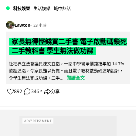
科技娛樂
生活娛樂
城中熱話
Lawton
23 小時
家長無得慳錢買二手書 電子啟動碼鎖死
二手教科書 學生無法做功課
社福界立法會議員陳文宜指，一間中學書單價錢按年加 14.7%
遠超通漲，令家長難以負擔。而且電子教材啟動碼這項設計，
閱讀全文
令學生無法完成功課，二手...
892
346
分享
↗
ADVERTISEMENT