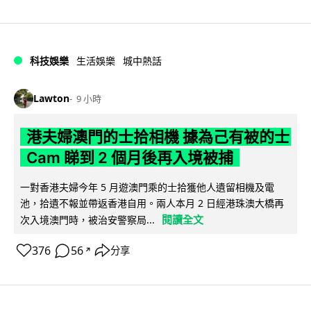
科技娛樂
生活娛樂
城中熱話
Lawton
9 小時
港夫婦澳門的士拾相機 據為己有被的士
Cam 睇到 2 個月後再入境被捕
一對香港夫婦今年 5 月遊澳門乘的士拾獲他人遺留相機及電
池，拾遺不報並帶返香港自用。兩人本月 2 日經港珠澳大橋再
閱讀全文
次入境澳門時，被治安警察局...
376
56
分享
↗