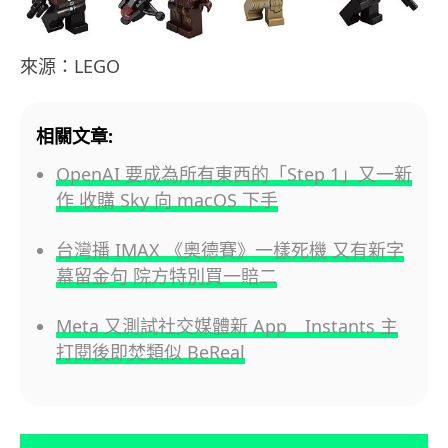
來源：LEGO
相關文章:
OpenAI 要成為所有東西的「Step 1」又一新
作 收購 Sky 向 macOS 下手
台灣播 IMAX 《奧德賽》一樣死機 又有新字
幕留金句 院方特別買一賠二
Meta 又測試社交媒體新 App Instants 主
打閱後即焚類似 BeReal