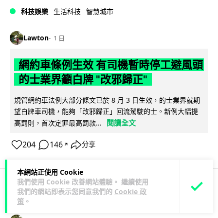
科技娛樂
生活科技
智慧城市
Lawton
1 日
網約車條例生效 有司機暫時停工避風頭
的士業界籲白牌 "改邪歸正"
規管網約車法例大部分條文已於 8 月 3 日生效，的士業界就期
望白牌車司機，能夠「改邪歸正」回流駕駛的士。新例大幅提
閱讀全文
高罰則，首次定罪最高罰款...
204
146
分享
↗
本網站正使用 Cookie
我們使用 Cookie 改善網站體驗。 繼續使用
我們的網站即表示您同意我們的
Cookie 政
人工智能
策
。