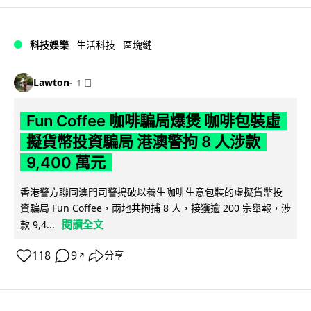
科技娛樂
生活科技
區塊鏈
Lawton
1 日
Fun Coffee 咖啡騙局爆煲 咖啡包裝虛
擬貨幣投資騙局 港澳警拘 8 人涉款
9,400 萬元
香港警方聯同澳門司警搗破以養生咖啡生意包裝的虛擬貨幣投
資騙局 Fun Coffee，兩地共拘捕 8 人，接獲逾 200 宗舉報，涉
閱讀全文
款 9,4...
118
9
分享
↗