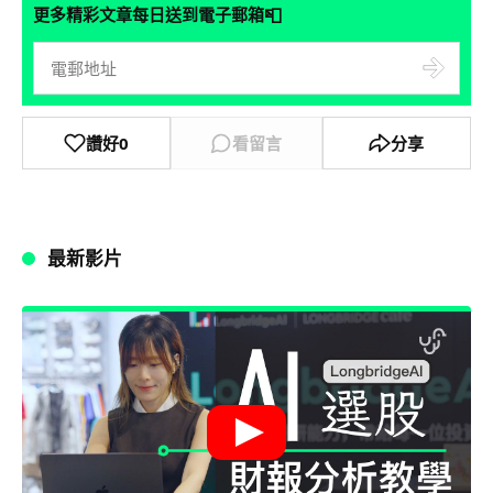
📮
更多精彩文章每日送到電子郵箱
讚好
0
看留言
分享
最新影片