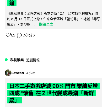
鐘
《魔獸世界：至暗之夜》版本更新 12.1「烏拉特克的詛咒」將
於 8 月 13 日正式上線，帶來全新區域「盤蛇島」、地城「毒牙
閱讀全文
祭壇」、新型態世...
69
分享
科技娛樂
遊戲情報
Lawton
4 小時
日本二手遊戲店減 90% 門市 業績反增
四成 "懷舊"在 Z 世代變成最潮「新鮮
感」