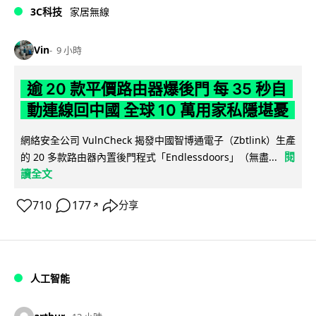
3C科技
家居無線
Vin
9 小時
逾 20 款平價路由器爆後門 每 35 秒自
動連線回中國 全球 10 萬用家私隱堪憂
網絡安全公司 VulnCheck 揭發中國智博通電子（Zbtlink）生產
閱
的 20 多款路由器內置後門程式「Endlessdoors」（無盡...
讀全文
710
177
分享
↗
人工智能