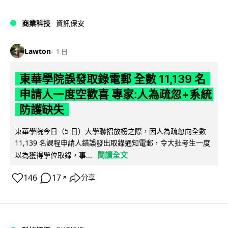
商業科技
資訊保安
Lawton
1 日
東華學院誤發取錄電郵 全數 11,139 名
申請人一度空歡喜 專家:人為疏忽+系統
防護缺失
東華學院今日（5 日）大學聯招放榜之際，因人為疏忽向全數
11,139 名課程申請人錯誤發出取錄通知電郵，令大批考生一度
閱讀全文
以為獲得學位取錄，事...
146
17
分享
↗