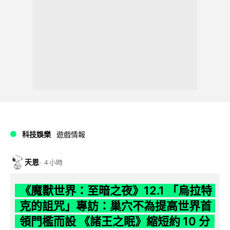
科技娛樂
遊戲情報
天恩
4 小時
《魔獸世界：至暗之夜》12.1 「烏拉特
克的詛咒」專訪：巢穴不為提高世界首
領門檻而設 《諸王之眠》縮短約 10 分