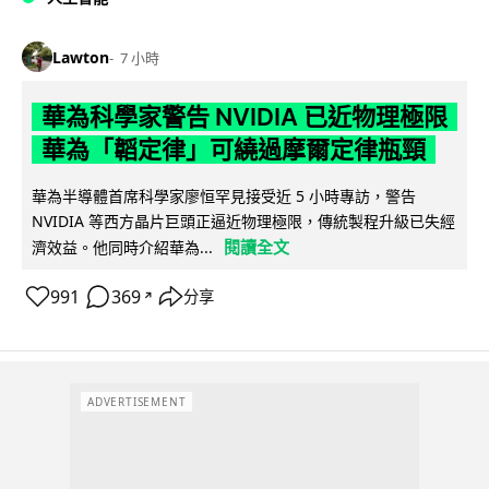
Lawton
7 小時
華為科學家警告 NVIDIA 已近物理極限
華為「韜定律」可繞過摩爾定律瓶頸
華為半導體首席科學家廖恒罕見接受近 5 小時專訪，警告
NVIDIA 等西方晶片巨頭正逼近物理極限，傳統製程升級已失經
閱讀全文
濟效益。他同時介紹華為...
991
369
分享
↗
ADVERTISEMENT