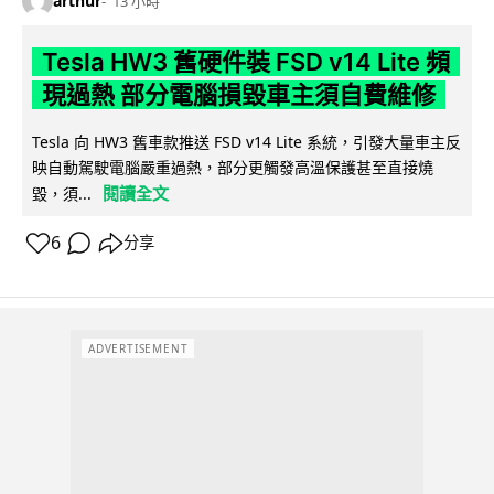
arthur
13 小時
Tesla HW3 舊硬件裝 FSD v14 Lite 頻
現過熱 部分電腦損毀車主須自費維修
Tesla 向 HW3 舊車款推送 FSD v14 Lite 系統，引發大量車主反
映自動駕駛電腦嚴重過熱，部分更觸發高溫保護甚至直接燒
閱讀全文
毀，須...
6
分享
ADVERTISEMENT