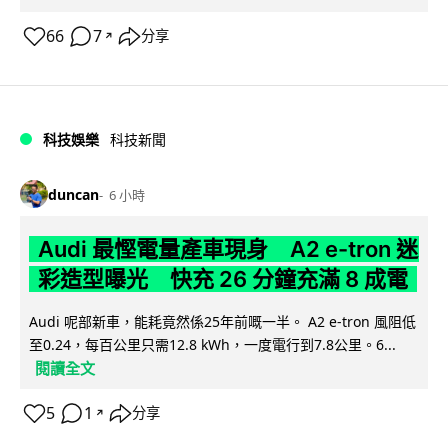
66
7
分享
↗
科技娛樂
科技新聞
duncan
6 小時
Audi 最慳電量產車現身 A2 e-tron 迷
彩造型曝光 快充 26 分鐘充滿 8 成電
Audi 呢部新車，能耗竟然係25年前嘅一半。 A2 e-tron 風阻低
至0.24，每百公里只需12.8 kWh，一度電行到7.8公里。6...
閱讀全文
5
1
分享
↗