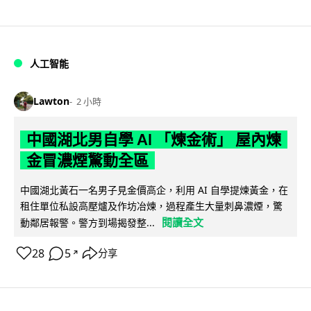
人工智能
Lawton
2 小時
中國湖北男自學 AI 「煉金術」 屋內煉
金冒濃煙驚動全區
中國湖北黃石一名男子見金價高企，利用 AI 自學提煉黃金，在
租住單位私設高壓爐及作坊冶煉，過程產生大量刺鼻濃煙，驚
閱讀全文
動鄰居報警。警方到場揭發整...
28
5
分享
↗