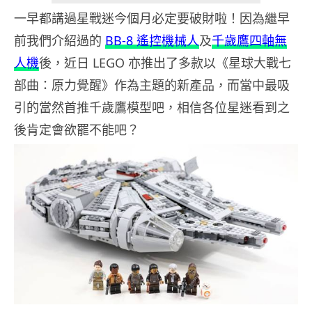
一早都講過星戰迷今個月必定要破財啦！因為繼早
前我們介紹過的
BB-8 遙控機械人
及
千歲鷹四軸無
人機
後，近日 LEGO 亦推出了多款以《星球大戰七
部曲：原力覺醒》作為主題的新產品，而當中最吸
引的當然首推千歲鷹模型吧，相信各位星迷看到之
後肯定會欲罷不能吧？