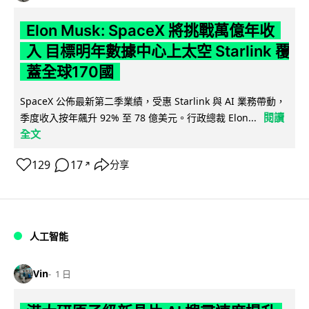
Elon Musk: SpaceX 將挑戰萬億年收
入 目標明年數據中心上太空 Starlink 覆
蓋全球170國
SpaceX 公佈最新第二季業績，受惠 Starlink 與 AI 業務帶動，
閱讀
季度收入按年飆升 92% 至 78 億美元。行政總裁 Elon...
全文
129
17
分享
↗
人工智能
Vin
1 日