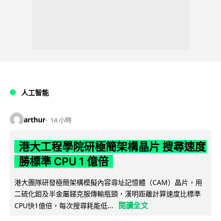
人工智能
arthur
14 小時
港大工程學院研極簡架構晶片 搜尋速度
勝標準 CPU 1 億倍
港大團隊研發極簡架構模擬內容尋址記憶體（CAM）晶片，用
二硫化鉬及半金屬銻克服傳輸瓶頸，漢明距離計算速度比標準
閱讀全文
CPU快1億倍，每次搜尋耗能低...