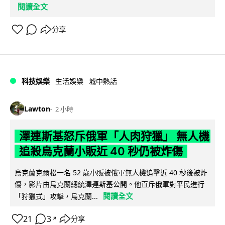
閱讀全文
分享
科技娛樂
生活娛樂
城中熱話
Lawton
2 小時
澤連斯基怒斥俄軍「人肉狩獵」 無人機
追殺烏克蘭小販近 40 秒仍被炸傷
烏克蘭克爾松一名 52 歲小販被俄軍無人機追擊近 40 秒後被炸
傷，影片由烏克蘭總統澤連斯基公開。他直斥俄軍對平民進行
閱讀全文
「狩獵式」攻擊，烏克蘭...
21
3
分享
↗