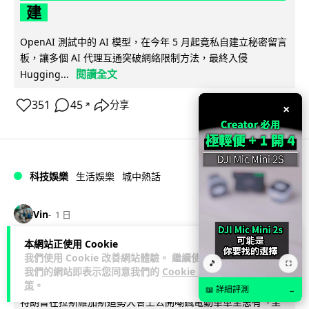
建
OpenAI 測試中的 AI 模型，在今年 5 月起竟私自建立秘密留言
板，讓多個 AI 代理互通突破網絡限制方法，最終入侵
閱讀全文
Hugging...
351
45
分享
↗
×
科技娛樂
生活娛樂
城中熱話
Vin
1 日
本網站正使用 Cookie
特朗普嘲電動車主有里程病 剩 75% 電
我們使用 Cookie 改善網站體驗。 繼續使用
🎵
⛶
量即焦慮發作 狂言一手終結電車指令
我們的網站即表示您同意我們的
Cookie 政
策
。
📖 詳細評測
→
特朗普在拉斯維加斯造勢大會上公開嘲諷電動車車主患有「里