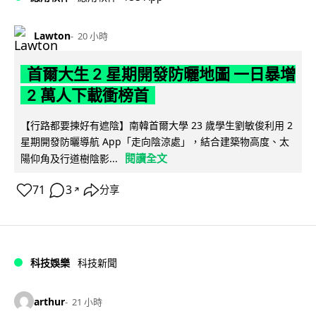
Lawton
20 小時
首爾大生 2 星期開發防曬地圖 一日暴增
2 萬人下載衝榜首
【行路都要揀好有遮陰】南韓首爾大學 23 歲學生劉敏俊利用 2
星期開發防曬導航 App「走向陰涼處」，結合建築物高度、太
閱讀全文
陽仰角及行道樹陰影...
71
3
分享
↗
科技娛樂
科技新聞
arthur
21 小時