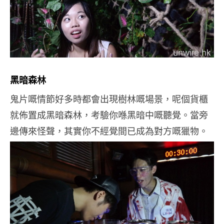
黑暗森林
鬼片嘅情節好多時都會出現樹林嘅場景，呢個貨櫃
就佈置成黑暗森林，考驗你喺黑暗中嘅聽覺。當旁
邊傳來怪聲，其實你不經覺間已成為對方嘅獵物。