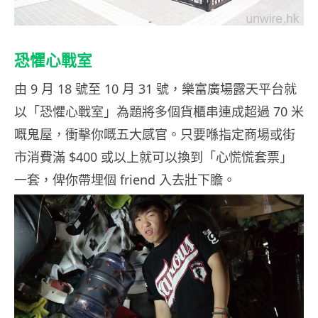
恐懼心戰室
由 9 月 18 號至 10 月 31 號，樂富廣場露天平台就
以「恐懼心戰室」為題將多個貨櫃串連成超過 70 米
嘅鬼屋，衝擊你嘅五大感官。只要喺指定商場或街
市消費滿 $400 或以上就可以換到「心慌慌套票」
一套，俾你帶埋個 friend 入去壯下膽。