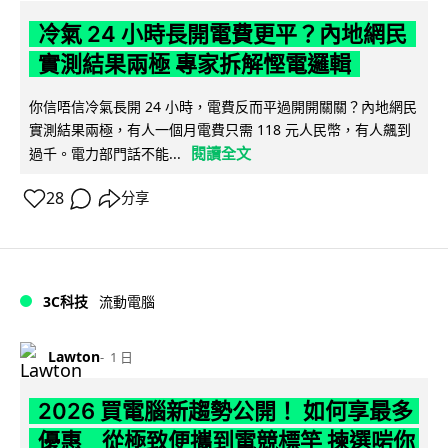
冷氣 24 小時長開電費更平？內地網民
實測結果兩極 專家拆解慳電邏輯
你信唔信冷氣長開 24 小時，電費反而平過開開關關？內地網民
實測結果兩極，有人一個月電費只需 118 元人民幣，有人飆到
閱讀全文
過千。電力部門話不能...
28
分享
3C科技
流動電腦
Lawton
1 日
2026 買電腦新趨勢公開！ 如何享最多
優惠 從極致便攜到電競標竿 揀選啱你