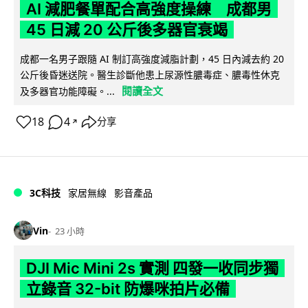
AI 減肥餐單配合高強度操練 成都男
45 日減 20 公斤後多器官衰竭
成都一名男子跟隨 AI 制訂高強度減脂計劃，45 日內減去約 20
公斤後昏迷送院。醫生診斷他患上尿源性膿毒症、膿毒性休克
閱讀全文
及多器官功能障礙。...
18
4
分享
↗
3C科技
家居無線
影音產品
Vin
23 小時
DJI Mic Mini 2s 實測 四發一收同步獨
立錄音 32-bit 防爆咪拍片必備