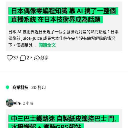
日本偶像零編程知識 靠 AI 搞了一整個
直播系統 在日本技術界成為話題
日本 AI 技術界近日出現了一個引發廣泛討論的熱門話題：日本
偶像前 Juice=Juice 成員宮本佳林在完全沒有編程經驗的情況
閱讀全文
下，僅憑藉與...
37
2
分享
↗
商業科技
3D 打印
Vin
2 小時
中三巴士鐵路迷 自製紙皮遙控巴士 門,
水撥識郁 + 實時GPS報站