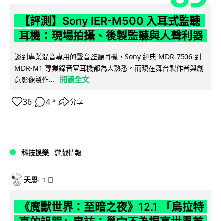
【評測】Sony IER-M500 入耳式監聽
耳機：現場拍攝、後製監聽與人聲利器
談到專業混音專用的聲音監聽耳機，Sony 經典 MDR-7506 到
MDR-M1 專業錄音室耳機都為人熟悉。而現在舞台製作者與創
閱讀全文
意影像製作...
36
4
分享
↗
科技娛樂
遊戲情報
天恩
1 日
《魔獸世界：至暗之夜》12.1 「烏拉特