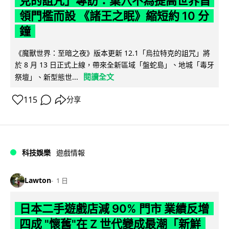
克的詛咒」專訪：巢穴不為提高世界首
領門檻而設 《諸王之眠》縮短約 10 分
鐘
《魔獸世界：至暗之夜》版本更新 12.1「烏拉特克的詛咒」將
於 8 月 13 日正式上線，帶來全新區域「盤蛇島」、地城「毒牙
閱讀全文
祭壇」、新型態世...
115
分享
科技娛樂
遊戲情報
Lawton
1 日
日本二手遊戲店減 90% 門市 業績反增
四成 "懷舊"在 Z 世代變成最潮「新鮮