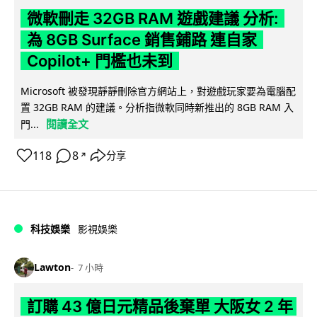
微軟刪走 32GB RAM 遊戲建議 分析:
為 8GB Surface 銷售鋪路 連自家
Copilot+ 門檻也未到
Microsoft 被發現靜靜刪除官方網站上，對遊戲玩家要為電腦配
置 32GB RAM 的建議。分析指微軟同時新推出的 8GB RAM 入
閱讀全文
門...
118
8
分享
↗
科技娛樂
影視娛樂
Lawton
7 小時
訂購 43 億日元精品後棄單 大阪女 2 年