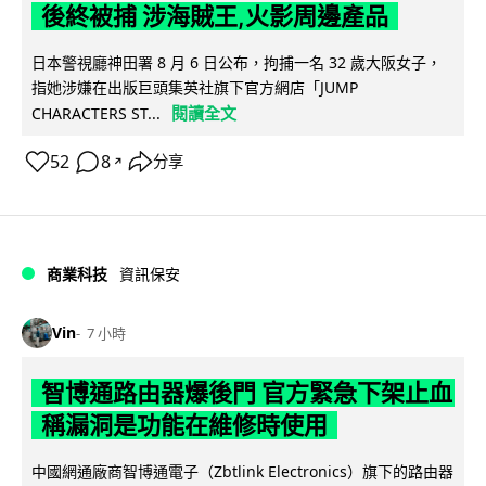
後終被捕 涉海賊王,火影周邊產品
日本警視廳神田署 8 月 6 日公布，拘捕一名 32 歲大阪女子，
指她涉嫌在出版巨頭集英社旗下官方網店「JUMP
閱讀全文
CHARACTERS ST...
52
8
分享
↗
商業科技
資訊保安
Vin
7 小時
智博通路由器爆後門 官方緊急下架止血
稱漏洞是功能在維修時使用
中國網通廠商智博通電子（Zbtlink Electronics）旗下的路由器