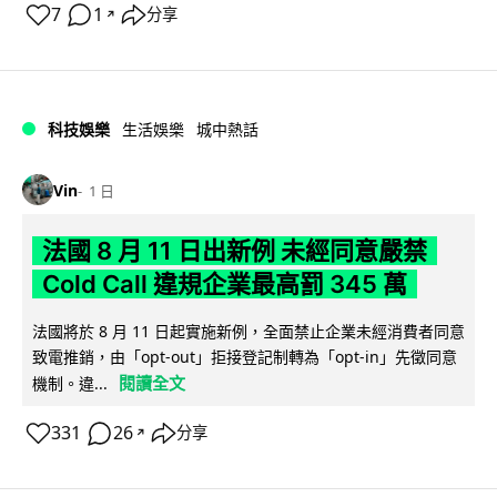
7
1
分享
↗
科技娛樂
生活娛樂
城中熱話
Vin
1 日
法國 8 月 11 日出新例 未經同意嚴禁
Cold Call 違規企業最高罰 345 萬
法國將於 8 月 11 日起實施新例，全面禁止企業未經消費者同意
致電推銷，由「opt-out」拒接登記制轉為「opt-in」先徵同意
閱讀全文
機制。違...
331
26
分享
↗