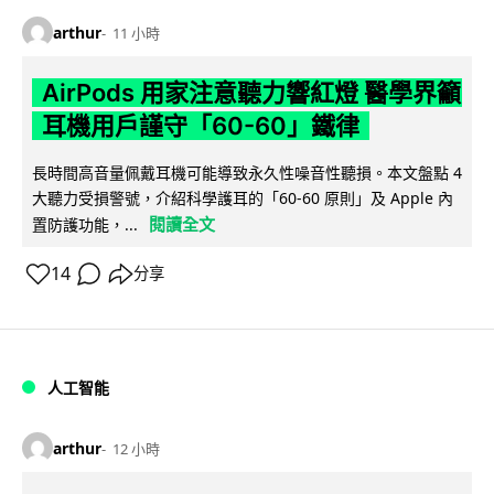
arthur
11 小時
AirPods 用家注意聽力響紅燈 醫學界籲
耳機用戶謹守「60-60」鐵律
長時間高音量佩戴耳機可能導致永久性噪音性聽損。本文盤點 4
大聽力受損警號，介紹科學護耳的「60-60 原則」及 Apple 內
閱讀全文
置防護功能，...
14
分享
人工智能
arthur
12 小時