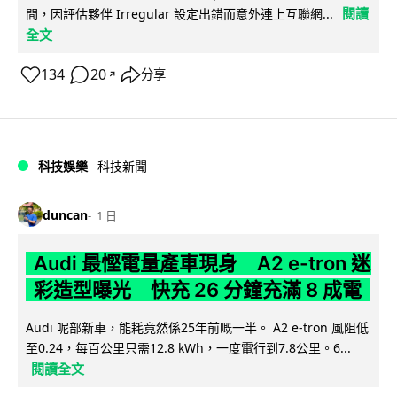
閱讀
間，因評估夥伴 Irregular 設定出錯而意外連上互聯網...
全文
134
20
分享
↗
科技娛樂
科技新聞
duncan
1 日
Audi 最慳電量產車現身 A2 e-tron 迷
彩造型曝光 快充 26 分鐘充滿 8 成電
Audi 呢部新車，能耗竟然係25年前嘅一半。 A2 e-tron 風阻低
至0.24，每百公里只需12.8 kWh，一度電行到7.8公里。6...
閱讀全文