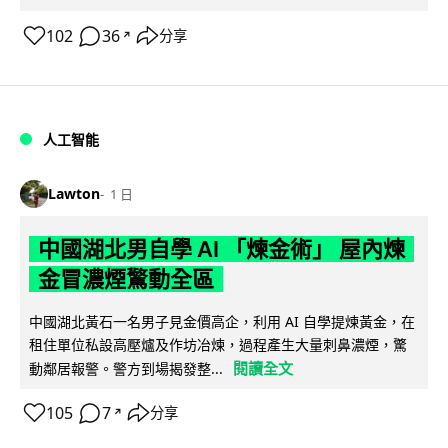
102
36
分享
↗
人工智能
Lawton
1 日
中國湖北男自學 AI 「煉金術」 屋內煉
金冒濃煙驚動全區
中國湖北黃石一名男子見金價高企，利用 AI 自學提煉黃金，在
租住單位私設高壓爐及作坊冶煉，過程產生大量刺鼻濃煙，驚
閱讀全文
動鄰居報警。警方到場揭發整...
105
7
分享
↗