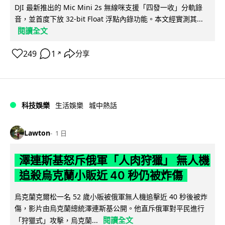
DJI 最新推出的 Mic Mini 2s 無線咪支援「四發一收」分軌錄
音，並首度下放 32-bit Float 浮點內錄功能。本文經實測其...
閱讀全文
249
1
分享
↗
科技娛樂
生活娛樂
城中熱話
Lawton
1 日
澤連斯基怒斥俄軍「人肉狩獵」 無人機
追殺烏克蘭小販近 40 秒仍被炸傷
烏克蘭克爾松一名 52 歲小販被俄軍無人機追擊近 40 秒後被炸
傷，影片由烏克蘭總統澤連斯基公開。他直斥俄軍對平民進行
閱讀全文
「狩獵式」攻擊，烏克蘭...