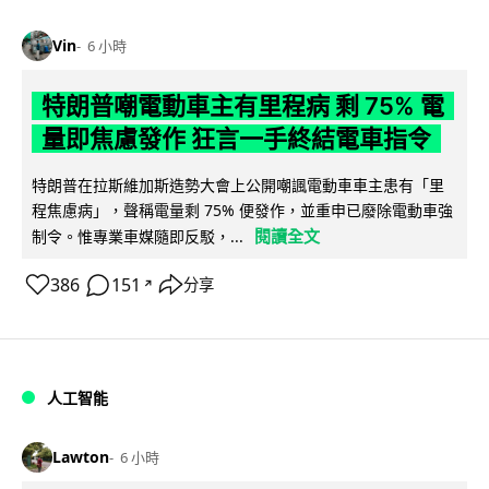
Vin
6 小時
特朗普嘲電動車主有里程病 剩 75% 電
量即焦慮發作 狂言一手終結電車指令
特朗普在拉斯維加斯造勢大會上公開嘲諷電動車車主患有「里
程焦慮病」，聲稱電量剩 75% 便發作，並重申已廢除電動車強
閱讀全文
制令。惟專業車媒隨即反駁，...
386
151
分享
↗
人工智能
Lawton
6 小時