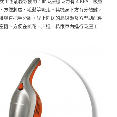
算女士也能輕鬆使用。此吸塵機吸力有 4 KPA，吸盤
，方便將塵、毛髮等吸走。其機身下方有分體鍵，
機與直把手分離，配上附送的扁吸盤及方型刷配件
塵機。方便在梳花、床邊、私家車內進行吸塵工