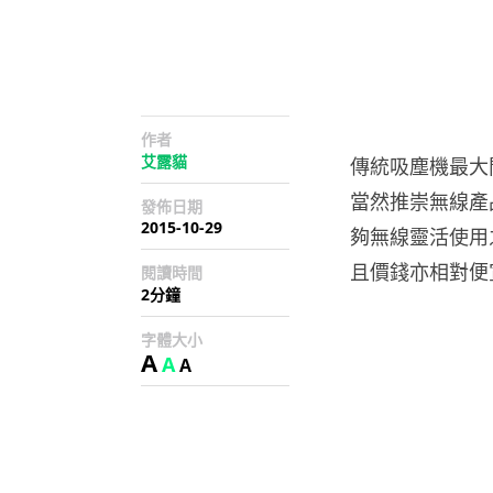
作者
艾露貓
傳統吸塵機最大問
當然推崇無線產品
發佈日期
2015-10-29
夠無線靈活使用
且價錢亦相對便
閱讀時間
2分鐘
字體大小
A
A
A