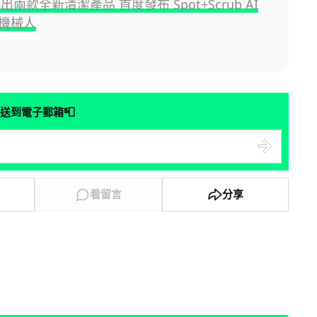
 推出兩款全新清潔產品 首度發布 Spot+Scrub AI
機械人
📮
送到電子郵箱
看留言
分享