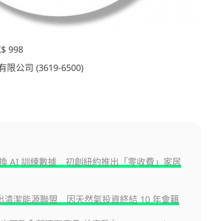
 998
司 (3619-6500)
換 AI 訓練數據 初創紐約推出「零收費」家居
 退出清潔能源聯盟 因天然氣投資終結 10 年會籍