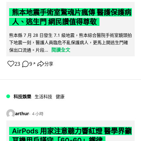
熊本地震手術室驚魂片瘋傳 醫護保護病
人、逃生門 網民讚值得尊敬
熊本縣 7 月 28 日發生 7.1 級地震，熊本綜合醫院手術室鏡頭拍
下地震一刻，醫護人員臨危不亂保護病人，更馬上開逃生門確
閱讀全文
保出口流通。片段...
23
9
分享
↗
科技娛樂
生活科技
健康
arthur
4 小時
AirPods 用家注意聽力響紅燈 醫學界籲
耳機用戶謹守「60-60」鐵律