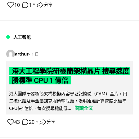
10
1
分享
↗
人工智能
arthur
1 日
港大工程學院研極簡架構晶片 搜尋速度
勝標準 CPU 1 億倍
港大團隊研發極簡架構模擬內容尋址記憶體（CAM）晶片，用
二硫化鉬及半金屬銻克服傳輸瓶頸，漢明距離計算速度比標準
閱讀全文
CPU快1億倍，每次搜尋耗能低...
43
20
分享
↗