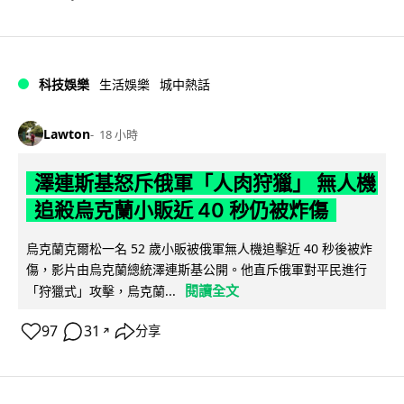
科技娛樂
生活娛樂
城中熱話
Lawton
18 小時
澤連斯基怒斥俄軍「人肉狩獵」 無人機
追殺烏克蘭小販近 40 秒仍被炸傷
烏克蘭克爾松一名 52 歲小販被俄軍無人機追擊近 40 秒後被炸
傷，影片由烏克蘭總統澤連斯基公開。他直斥俄軍對平民進行
閱讀全文
「狩獵式」攻擊，烏克蘭...
97
31
分享
↗