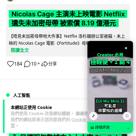
Nicolas Cage 主演未上映電影 Netflix
遺失未加密母帶 被索償 8.19 億港元
【唔見未加密母帶咁大件事】Netflix 洛杉磯辦公室被竊，未上
映的 Nicolas Cage 電影《Fortitude》母帶亦告失蹤。電影...
×
閱讀全文
184
10
分享
↗
人工智能
本網站正使用 Cookie
Vin
1 日
我們使用 Cookie 改善網站體驗。 繼續使用
🎵
⛶
我們的網站即表示您同意我們的
Cookie 政
策
。
Elon Musk: SpaceX 將挑戰萬億年收
📖 詳細評測
→