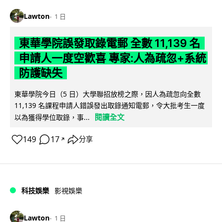
Lawton
1 日
東華學院誤發取錄電郵 全數 11,139 名
申請人一度空歡喜 專家:人為疏忽+系統
防護缺失
東華學院今日（5 日）大學聯招放榜之際，因人為疏忽向全數
11,139 名課程申請人錯誤發出取錄通知電郵，令大批考生一度
閱讀全文
以為獲得學位取錄，事...
149
17
分享
↗
科技娛樂
影視娛樂
Lawton
1 日