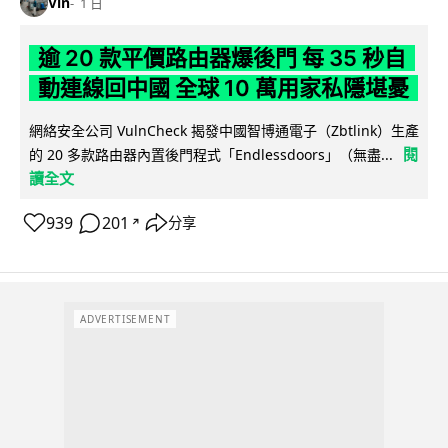
Vin
1 日
逾 20 款平價路由器爆後門 每 35 秒自
動連線回中國 全球 10 萬用家私隱堪憂
網絡安全公司 VulnCheck 揭發中國智博通電子（Zbtlink）生產
閱
的 20 多款路由器內置後門程式「Endlessdoors」（無盡...
讀全文
939
201
分享
↗
ADVERTISEMENT