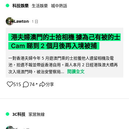
科技娛樂
生活娛樂
城中熱話
Lawton
1 日
港夫婦澳門的士拾相機 據為己有被的士
Cam 睇到 2 個月後再入境被捕
一對香港夫婦今年 5 月遊澳門乘的士拾獲他人遺留相機及電
池，拾遺不報並帶返香港自用。兩人本月 2 日經港珠澳大橋再
閱讀全文
次入境澳門時，被治安警察局...
515
74
分享
↗
3C科技
家居無線