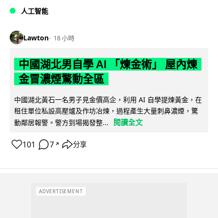
人工智能
Lawton
18 小時
中國湖北男自學 AI 「煉金術」 屋內煉
金冒濃煙驚動全區
中國湖北黃石一名男子見金價高企，利用 AI 自學提煉黃金，在
租住單位私設高壓爐及作坊冶煉，過程產生大量刺鼻濃煙，驚
閱讀全文
動鄰居報警。警方到場揭發整...
101
7
分享
↗
ADVERTISEMENT