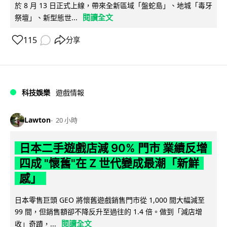
於 8 月 13 日正式上線，帶來全新區域「盤蛇島」、地城「毒牙
閱讀全文
祭壇」、新型態世...
115
分享
科技娛樂
遊戲情報
Lawton
20 小時
日本二手遊戲店減 90% 門市 業績反增
四成 "懷舊"在 Z 世代變成最潮「新鮮
感」
日本零售巨頭 GEO 將懷舊遊戲銷售門市從 1,000 間大幅減至
99 間，但銷售額卻不降反升至過往的 1.4 倍。做到「減店增
閱讀全文
收」奇蹟，...