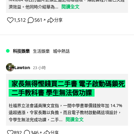
閱讀全文
濟效益。他同時介紹華為...
1,512
561
分享
↗
科技娛樂
生活娛樂
城中熱話
Lawton
23 小時
家長無得慳錢買二手書 電子啟動碼鎖死
二手教科書 學生無法做功課
社福界立法會議員陳文宜指，一間中學書單價錢按年加 14.7%
遠超通漲，令家長難以負擔。而且電子教材啟動碼這項設計，
閱讀全文
令學生無法完成功課，二手...
892
346
分享
↗