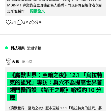
MDR-M1 專業錄音室耳機都為人熟悉。而現在舞台製作者與創
閱讀全文
意影像製作...
34
3
分享
↗
科技娛樂
遊戲情報
天恩
19 小時
《魔獸世界：至暗之夜》12.1 「烏拉特
克的詛咒」專訪：巢穴不為提高世界首
領門檻而設 《諸王之眠》縮短約 10 分
鐘
《魔獸世界：至暗之夜》版本更新 12.1「烏拉特克的詛咒」將