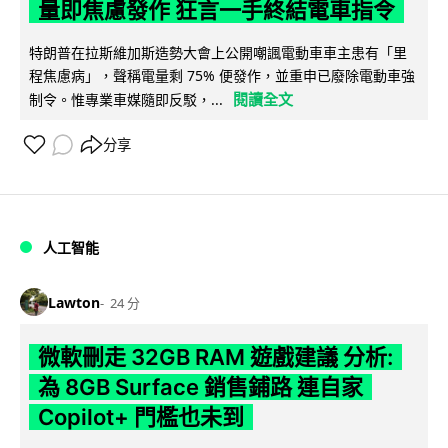
量即焦慮發作 狂言一手終結電車指令
特朗普在拉斯維加斯造勢大會上公開嘲諷電動車車主患有「里
程焦慮病」，聲稱電量剩 75% 便發作，並重申已廢除電動車強
閱讀全文
制令。惟專業車媒隨即反駁，...
分享
人工智能
Lawton
24 分
微軟刪走 32GB RAM 遊戲建議 分析:
為 8GB Surface 銷售鋪路 連自家
Copilot+ 門檻也未到