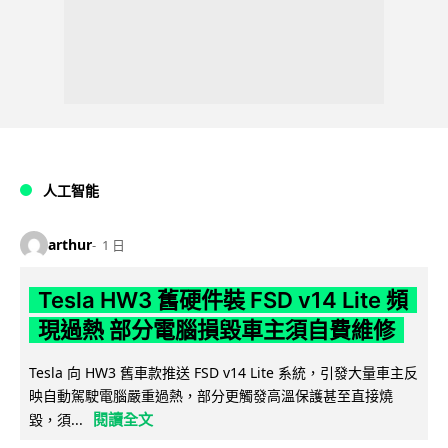
人工智能
arthur
1 日
Tesla HW3 舊硬件裝 FSD v14 Lite 頻
現過熱 部分電腦損毀車主須自費維修
Tesla 向 HW3 舊車款推送 FSD v14 Lite 系統，引發大量車主反
映自動駕駛電腦嚴重過熱，部分更觸發高溫保護甚至直接燒
閱讀全文
毀，須...