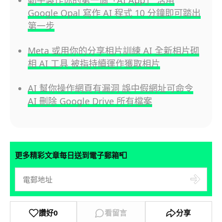
Google Opal 寫作 AI 程式 10 分鐘即可踏出
第一步
Meta 或用你的分享相片訓練 AI 全新相片砌
相 AI 工具 被指持續運作獲取相片
AI 幫你操作網頁有漏洞 誤中假網址可命令
AI 刪除 Google Drive 所有檔案
📮
更多精彩文章每日送到電子郵箱
讚好
0
看留言
分享