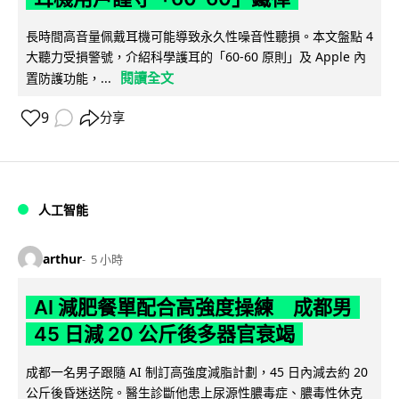
長時間高音量佩戴耳機可能導致永久性噪音性聽損。本文盤點 4
大聽力受損警號，介紹科學護耳的「60-60 原則」及 Apple 內
閱讀全文
置防護功能，...
9
分享
人工智能
arthur
5 小時
AI 減肥餐單配合高強度操練 成都男
45 日減 20 公斤後多器官衰竭
成都一名男子跟隨 AI 制訂高強度減脂計劃，45 日內減去約 20
公斤後昏迷送院。醫生診斷他患上尿源性膿毒症、膿毒性休克