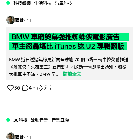
科技娛樂
生活科技
汽車科技
藍骨
1 日
BMW 車廂熒幕強推蜘蛛俠電影廣告
車主怒轟堪比 iTunes 送 U2 專輯翻版
BMW 近日透過無線更新向全球逾 70 個市場車輛中控熒幕推送
《蜘蛛俠：英雄重生》宣傳動畫，啟動車輛即彈出通知，觸發
閱讀全文
大批車主不滿。BMW 早...
36
4
分享
↗
3C科技
流動音樂
音樂耳機
藍骨
1 日