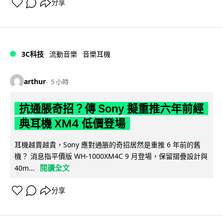
分享
3C科技
流動音樂
音樂耳機
arthur
5 小時
抗通脹奇招？傳 Sony 擬重推六年前經
典耳機 XM4 低價登場
耳機越賣越貴，Sony 應對通脹的奇招居然是重推 6 年前的舊
機？ 消息指平價版 WH-1000XM4C 9 月登場，保留摺疊設計與
閱讀全文
40m...
分享