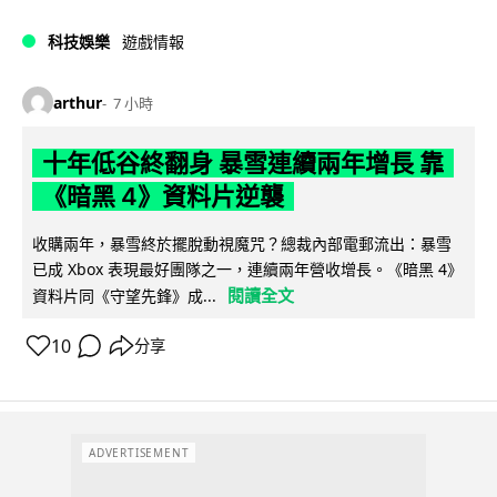
科技娛樂
遊戲情報
arthur
7 小時
十年低谷終翻身 暴雪連續兩年增長 靠
《暗黑 4》資料片逆襲
收購兩年，暴雪終於擺脫動視魔咒？總裁內部電郵流出：暴雪
已成 Xbox 表現最好團隊之一，連續兩年營收增長。《暗黑 4》
閱讀全文
資料片同《守望先鋒》成...
10
分享
ADVERTISEMENT