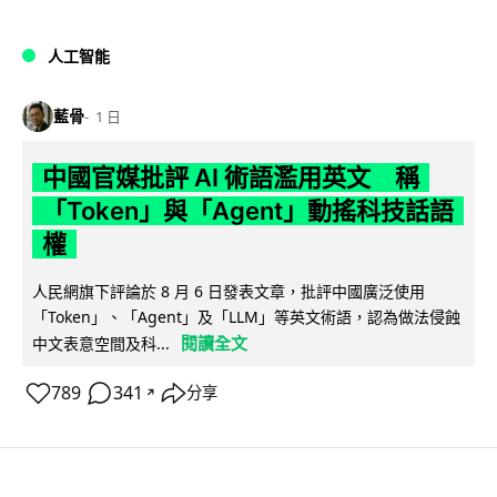
人工智能
藍骨
1 日
中國官媒批評 AI 術語濫用英文 稱
「Token」與「Agent」動搖科技話語
權
人民網旗下評論於 8 月 6 日發表文章，批評中國廣泛使用
「Token」、「Agent」及「LLM」等英文術語，認為做法侵蝕
閱讀全文
中文表意空間及科...
789
341
分享
↗