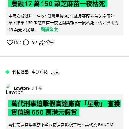
農蝕 17 萬 150 畝芝麻苗一夜枯死
中國安徽滁州一名 67 歲農民按 AI 生成農藥配方為芝麻田除
草，結果 150 畝芝麻苗一夜之間與雜草一同枯死，估計損失約
閱讀全文
15 萬元人民幣...
152
19
分享
↗
科技娛樂
生活科技
玩具
Lawton
3 小時
萬代刑事追擊假高達廠商「星動」 查獲
貨值逾 650 萬港元假貨
萬代南夢宮集團旗下萬代南夢宮影視工廠、萬代及 BANDAI