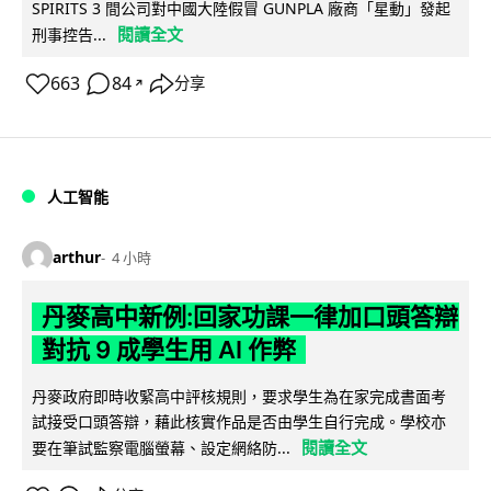
SPIRITS 3 間公司對中國大陸假冒 GUNPLA 廠商「星動」發起
閱讀全文
刑事控告...
663
84
分享
↗
人工智能
arthur
4 小時
丹麥高中新例:回家功課一律加口頭答辯
對抗 9 成學生用 AI 作弊
丹麥政府即時收緊高中評核規則，要求學生為在家完成書面考
試接受口頭答辯，藉此核實作品是否由學生自行完成。學校亦
閱讀全文
要在筆試監察電腦螢幕、設定網絡防...