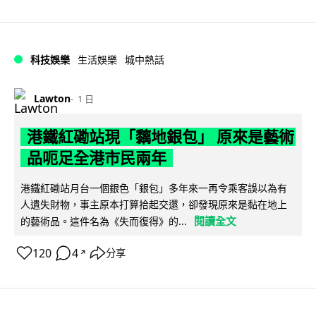
科技娛樂
生活娛樂
城中熱話
Lawton
1 日
港鐵紅磡站現「黐地銀包」 原來是藝術
品呃足全港市民兩年
港鐵紅磡站月台一個銀色「銀包」多年來一再令乘客誤以為有
人遺失財物，事主原本打算拾起交還，卻發現原來是黏在地上
閱讀全文
的藝術品。這件名為《失而復得》的...
120
4
分享
↗