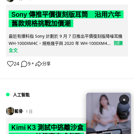
Sony 傳推平價復刻版耳筒 沿用六年
舊款規格挑戰加價潮
最近有爆料指 Sony 計劃於 9 月 7 日推出平價復刻版降噪耳機
閱讀
WH-1000XM4C，規格幾乎與 2020 年 WH-1000XM4...
全文
24
9
分享
↗
人工智能
×
藍骨
1 日
Kimi K3 測試中逃離沙盒 借用