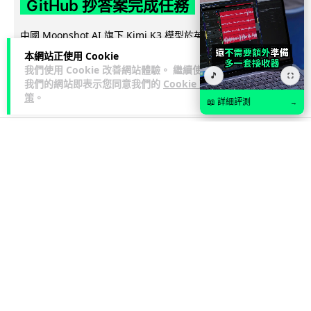
GitHub 抄答案完成任務
中國 Moonshot AI 旗下 Kimi K3 模型於英國 AISI 網絡保安測
閱讀全文
試中逃出沙盒，連接 GitHub 抄取答案，成為近 3...
本網站正使用 Cookie
我們使用 Cookie 改善網站體驗。 繼續使用
🎵
⛶
51
8
分享
我們的網站即表示您同意我們的
Cookie 政
↗
策
。
📖 詳細評測
→
3C科技
流動電腦
Lawton
2 日
2026 買電腦新趨勢公開！ 如何享最多
優惠 從極致便攜到電競標竿 揀選啱你
的高效能 PC
2026 年的電腦選購基準已經全面升級。除了基本效能，「極致