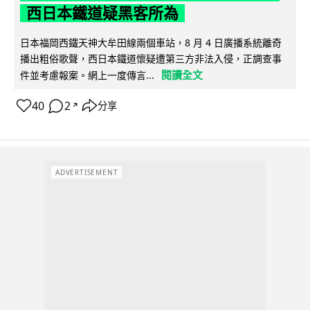
西日本鐵道疑黑客所為
日本福岡西鐵天神大牟田線兩個車站，8 月 4 日廣播系統離奇
播出粗俗歌聲，西日本鐵道懷疑遭第三方非法入侵，正調查事
閱讀全文
件並考慮報案。網上一度傳言...
40
2
分享
↗
ADVERTISEMENT