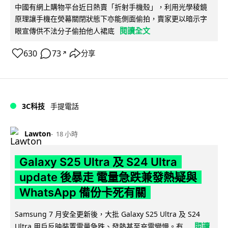
中國有網上購物平台近日熱賣「折射手機殼」，利用光學稜鏡
原理讓手機在熒幕關閉狀態下亦能側面偷拍，賣家更以暗示字
閱讀全文
眼宣傳供不法分子偷拍他人裙底
630
73
分享
↗
3C科技
手提電話
Lawton
18 小時
Galaxy S25 Ultra 及 S24 Ultra
update 後暴走 電量急跌兼發熱疑與
WhatsApp 備份卡死有關
Samsung 7 月安全更新後，大批 Galaxy S25 Ultra 及 S24
閱讀
Ultra 用戶反映裝置電量急跌、發熱甚至充電變慢。有...