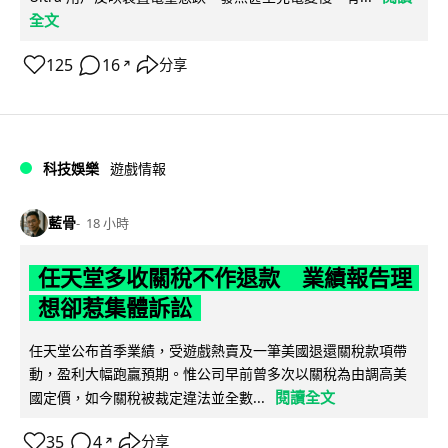
全文
125
16
分享
↗
科技娛樂
遊戲情報
藍骨
18 小時
任天堂多收關稅不作退款 業績報告理
想卻惹集體訴訟
任天堂公布首季業績，受遊戲熱賣及一筆美國退還關稅款項帶
動，盈利大幅跑贏預期。惟公司早前曾多次以關稅為由調高美
閱讀全文
國定價，如今關稅被裁定違法並全數...
35
4
分享
↗