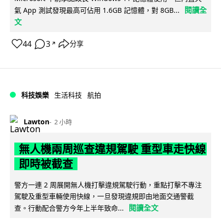
閱讀全
氣 App 測試發現最高可佔用 1.6GB 記憶體，對 8GB...
文
44
3
分享
↗
科技娛樂
生活科技
航拍
Lawton
2 小時
無人機兩周巡查違規駕駛 重型車走快線
即時被截查
警方一連 2 周展開無人機打擊違規駕駛行動，重點打擊不專注
駕駛及重型車輛使用快線，一旦發現違規即由地面交通警截
閱讀全文
查。行動配合警方今年上半年致命...