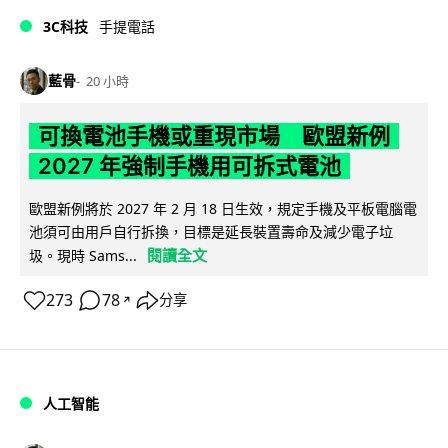
3C科技
手提電話
藍骨
20 小時
可換電池手機或重現市場 歐盟新例
2027 年強制手機用可拆式電池
歐盟新例將於 2027 年 2 月 18 日生效，規定手機及平板電腦電
池須可由用戶自行拆換，目標是延長裝置壽命及減少電子垃
閱讀全文
圾。現時 Sams...
273
78
分享
↗
人工智能