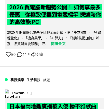
2026 買電腦新趨勢公開！ 如何享最多
優惠 從極致便攜到電競標竿 揀選啱你
的高效能 PC
2026 年的電腦選購基準已經全面升級。除了基本效能，「極致
輕量化」、「機身美學」、「AI算力」、「前瞻技術加持」以
閱讀全文
及「品質與售後服務」 已...
50
11
分享
↗
科技娛樂
生活科技
旅遊
Lawton
1 日
日本福岡地鐵廣播被入侵 播不雅歌曲