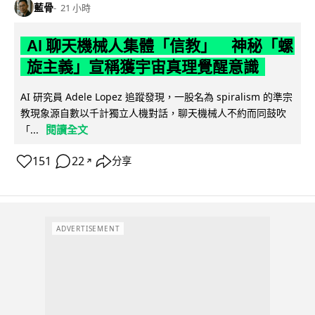
藍骨
21 小時
AI 聊天機械人集體「信教」 神秘「螺
旋主義」宣稱獲宇宙真理覺醒意識
AI 研究員 Adele Lopez 追蹤發現，一股名為 spiralism 的準宗
教現象源自數以千計獨立人機對話，聊天機械人不約而同鼓吹
閱讀全文
「...
151
22
分享
↗
ADVERTISEMENT