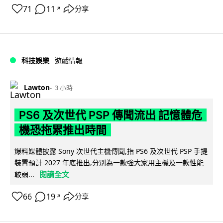
71
11
分享
↗
科技娛樂
遊戲情報
Lawton
3 小時
PS6 及次世代 PSP 傳聞流出 記憶體危
機恐拖累推出時間
爆料媒體披露 Sony 次世代主機傳聞,指 PS6 及次世代 PSP 手提
裝置預計 2027 年底推出,分別為一款強大家用主機及一款性能
閱讀全文
較弱...
66
19
分享
↗