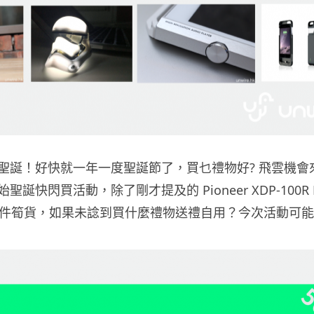
誕！好快就一年一度聖誕節了，買乜禮物好? 飛雲機會來啦！
誕快閃買活動，除了剛才提及的 Pioneer XDP-100R Hi
 件筍貨，如果未諗到買什麼禮物送禮自用？今次活動可能幫