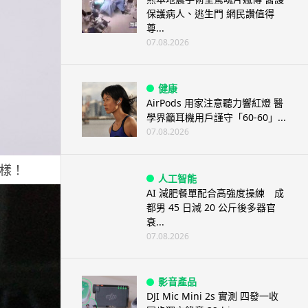
保護病人、逃生門 網民讚值得
尊...
07.08.2026
健康
AirPods 用家注意聽力響紅燈 醫
學界籲耳機用戶謹守「60-60」...
07.08.2026
嘅樣！
人工智能
AI 減肥餐單配合高強度操練 成
都男 45 日減 20 公斤後多器官
衰...
07.08.2026
影音產品
DJI Mic Mini 2s 實測 四發一收