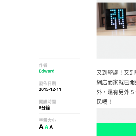
作者
Edward
又到聖誕！又到聖
網店而家就已開始聖
發佈日期
2015-12-11
外，還有另外 5
民喎！
閱讀時間
8分鐘
字體大小
A
A
A