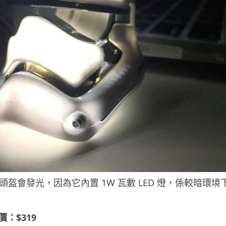
頭盔會發光，因為它內置 1W 瓦數 LED 燈，係較暗環
買價：$319