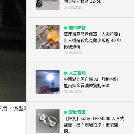
同步獨立錄音 32-bi...
06.08.2026
城中熱話
澤連斯基怒斥俄軍「人肉狩獵」
無人機追殺烏克蘭小販近 40 秒
仍被炸傷
06.08.2026
人工智能
中國湖北男自學 AI 「煉金術」
屋內煉金冒濃煙驚動全區
06.08.2026
境下用，係型嘅！
流動音樂
【評測】Sony IER-M500 入耳式
監聽耳機：現場拍攝、後製監
聽...