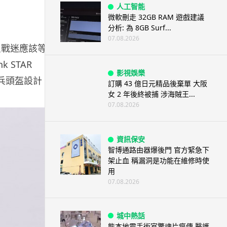
人工智能
微軟刪走 32GB RAM 遊戲建議
分析: 為 8GB Surf...
07.08.2026
位星戰迷應該等了
 STAR
影視娛樂
白兵頭盔設計，
訂購 43 億日元精品後棄單 大阪
女 2 年後終被捕 涉海賊王...
07.08.2026
資訊保安
智博通路由器爆後門 官方緊急下
架止血 稱漏洞是功能在維修時使
用
07.08.2026
城中熱話
熊本地震手術室驚魂片瘋傳 醫護