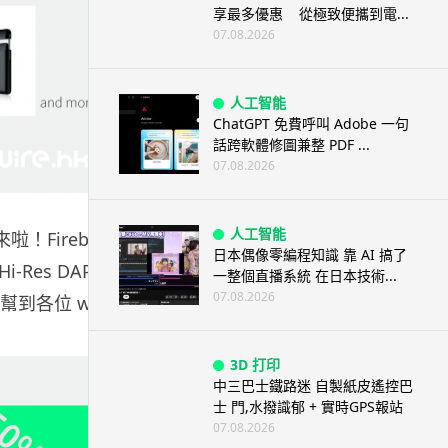
享最多優惠 從極致便攜到電...
07.08.2026
人工智能
ChatGPT 免費呼叫 Adobe 一句
話跨軟體修圖兼整 PDF ...
07.08.2026
人工智能
Firebuy
日本偶像零編程知識 靠 AI 搞了
-Res DAP
一整個直播系統 在日本技術...
07.08.2026
到各位 wire
3D 打印
中三巴士鐵路迷 自製紙皮遙控巴
士 門,水撥識郁 + 實時GPS報站
07.08.2026