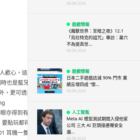
06.08.2026
遊戲情報
《魔獸世界：至暗之夜》12.1
「烏拉特克的詛咒」專訪：巢穴
不為提高世...
06.08.2026
遊戲情報
得人歡心，這款
日本二手遊戲店減 90% 門市 業
它同時也是藍牙喇
績反增四成 “懷...
06.08.2026
燈之外，更可透過
ng
，雙眼亦得到有趣
人工智能
Meta AI 模型測試期間入侵他家
，要點玩都得
公司 三大 AI 巨頭接連曝安全
001 耳機一隻，
漏...
06.08.2026