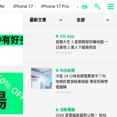
Air
iPhone 17
iPhone 17 Pro
AirPods Pro 3
Ap
最新文章
全部
iOS App
，仲有好多
首爾大生 2 星期開發防曬地圖 一
日暴增 2 萬人下載衝榜首
08.08.2026
科技新聞
冷氣 24 小時長開電費更平？內
地網民實測結果兩極 專家拆解慳
電邏輯
08.08.2026
流動電腦
2026 買電腦新趨勢公開！ 如何