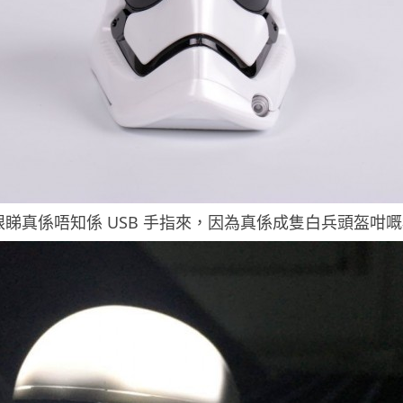
眼睇真係唔知係 USB 手指來，因為真係成隻白兵頭盔咁