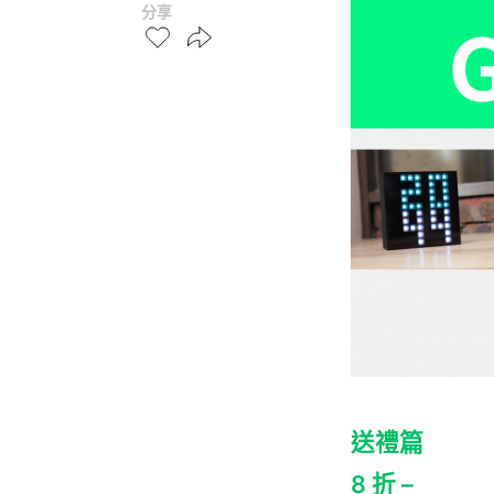
分享
送禮篇
8 折 –