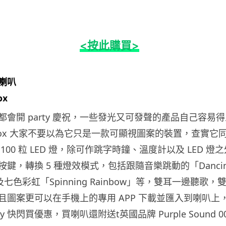
<按此購買>
喇叭
ox
都會開 party 慶祝，一些發光又可發聲的產品自己容易
uraBox 大家不要以為它只是一款可顯視圖案的裝置，查實
100 粒 LED 燈，除可作跳字時鐘、溫度計以及 LED 
鍵，轉換 5 種燈效模式，包括跟隨音樂跳動的「Danci
及七色彩虹「Spinning Rainbow」等，雙耳一邊聽歌
且圖案更可以在手機上的專用 APP 下載並匯入到喇叭上
uy 快閃買優惠，買喇叭還附送t英國品牌 Purple Sound 