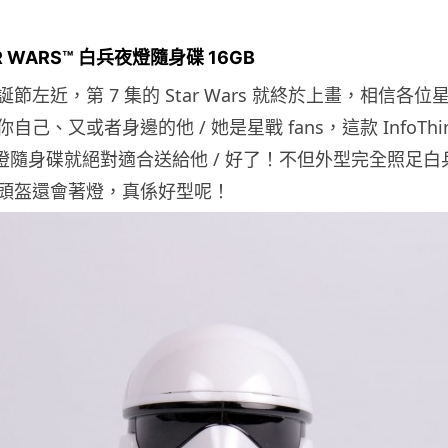
TAR WARS™ 白兵夜燈隨身碟 16GB
節左近，第 7 集的 Star Wars 就終於上畫，相信各
己、又或者身邊的他 / 她是星戰 fans，這款 InfoThink
夜燈隨身碟就絕對適合送給他 / 好了！不但外型完全照足
頭盔還會著燈，真係好型呢！