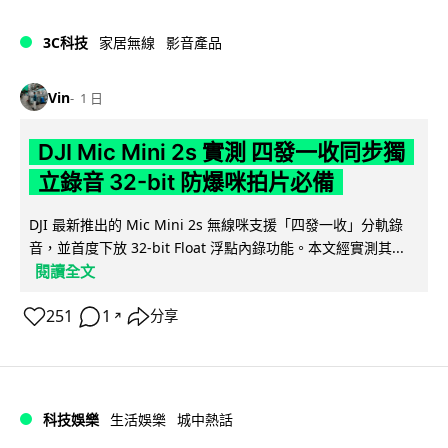
3C科技
家居無線
影音產品
Vin
1 日
DJI Mic Mini 2s 實測 四發一收同步獨
立錄音 32-bit 防爆咪拍片必備
DJI 最新推出的 Mic Mini 2s 無線咪支援「四發一收」分軌錄
音，並首度下放 32-bit Float 浮點內錄功能。本文經實測其...
閱讀全文
251
1
分享
↗
科技娛樂
生活娛樂
城中熱話