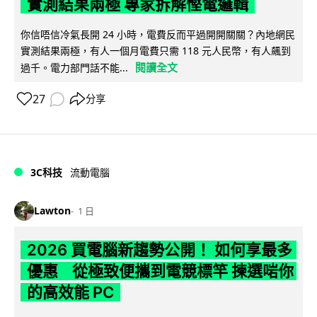
實測結果兩極 專家拆解慳電邏輯
你信唔信冷氣長開 24 小時，電費反而平過開開關關？內地網民
實測結果兩極，有人一個月電費只需 118 元人民幣，有人飆到
閱讀全文
過千。電力部門話不能...
27
分享
3C科技
流動電腦
Lawton
1 日
2026 買電腦新趨勢公開！ 如何享最多
優惠 從極致便攜到電競標竿 揀選啱你
的高效能 PC