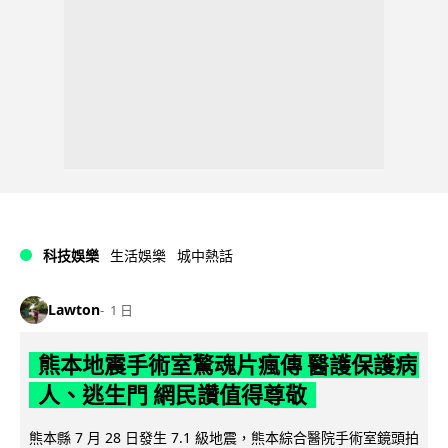
科技娛樂
生活娛樂
城中熱話
Lawton
1 日
熊本地震手術室驚魂片瘋傳 醫護保護病
人、逃生門 網民讚值得尊敬
熊本縣 7 月 28 日發生 7.1 級地震，熊本綜合醫院手術室鏡頭拍