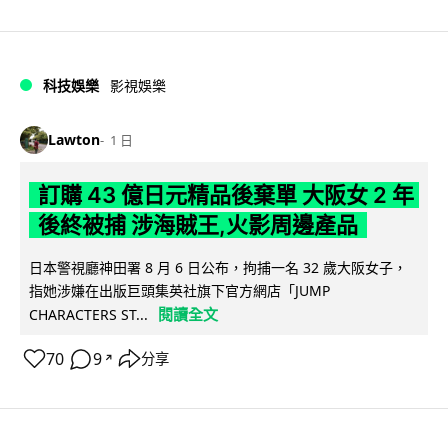
科技娛樂
影視娛樂
Lawton
1 日
訂購 43 億日元精品後棄單 大阪女 2 年
後終被捕 涉海賊王,火影周邊產品
日本警視廳神田署 8 月 6 日公布，拘捕一名 32 歲大阪女子，
指她涉嫌在出版巨頭集英社旗下官方網店「JUMP
閱讀全文
CHARACTERS ST...
70
9
分享
↗