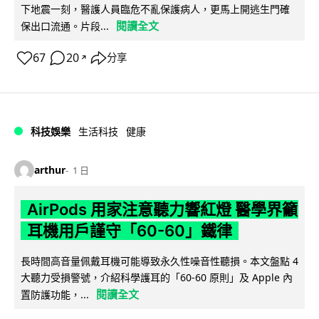
下地震一刻，醫護人員臨危不亂保護病人，更馬上開逃生門確
閱讀全文
保出口流通。片段...
67
20
分享
↗
科技娛樂
生活科技
健康
arthur
1 日
AirPods 用家注意聽力響紅燈 醫學界籲
耳機用戶謹守「60-60」鐵律
長時間高音量佩戴耳機可能導致永久性噪音性聽損。本文盤點 4
大聽力受損警號，介紹科學護耳的「60-60 原則」及 Apple 內
閱讀全文
置防護功能，...