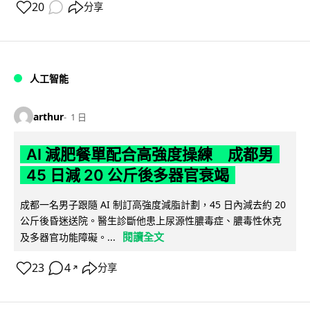
20
分享
人工智能
arthur
1 日
AI 減肥餐單配合高強度操練 成都男
45 日減 20 公斤後多器官衰竭
成都一名男子跟隨 AI 制訂高強度減脂計劃，45 日內減去約 20
公斤後昏迷送院。醫生診斷他患上尿源性膿毒症、膿毒性休克
閱讀全文
及多器官功能障礙。...
23
4
分享
↗