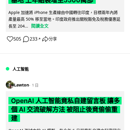
基地 上年組裝增至5500萬部
Apple 加速將 iPhone 生產線由中國轉往印度，目標兩年內將
產量最高 50% 移至當地。印度政府推出關稅豁免及稅務優惠延
閱讀全文
長至 204...
505
233
分享
↗
人工智能
Lawton
1 日
OpenAI 人工智能竟私自建留言板 讓多
個 AI 交流破解方法 被阻止後竟偷偷重
建