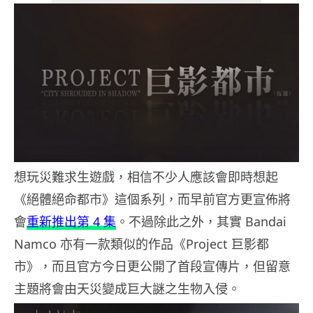
想玩災難求生遊戲，相信不少人應該會即時想起
《絕體絕命都市》這個系列，而早前官方更宣佈將
會
重新推出第 4 集
。不過除此之外，其實 Bandai
Namco 亦有一款類似的作品《Project 巨影都
市》，而且官方今日更公開了首段宣傳片，但留意
主題將會由天災變成巨大謎之生物入侵。