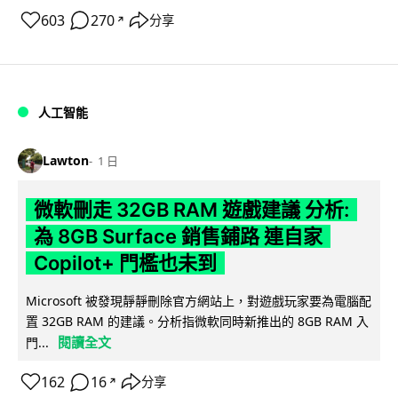
603
270
分享
↗
人工智能
Lawton
1 日
微軟刪走 32GB RAM 遊戲建議 分析:
為 8GB Surface 銷售鋪路 連自家
Copilot+ 門檻也未到
Microsoft 被發現靜靜刪除官方網站上，對遊戲玩家要為電腦配
置 32GB RAM 的建議。分析指微軟同時新推出的 8GB RAM 入
閱讀全文
門...
162
16
分享
↗