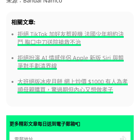
來源：Bandai Namco
相關文章:
拒絕 TikTok 加好友惹殺機 法國少年相約決
鬥 胸口中刀送院搶救不治
拒絕扮演 AI 情感伴侶 Apple 新版 Siri 與競
爭對手劃清界線
大班絕版冰皮月餅 網上炒價 $1000 有人為孝
順母親購買，驚過期但內心又想做孝子
📮
更多精彩文章每日送到電子郵箱