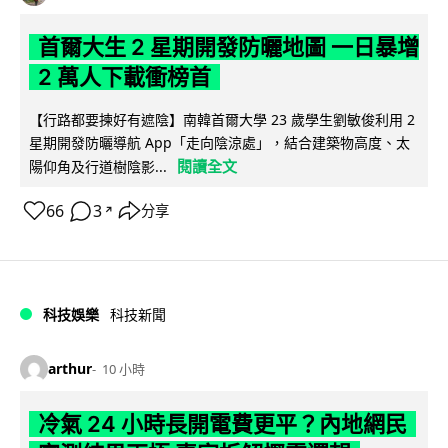
首爾大生 2 星期開發防曬地圖 一日暴增
2 萬人下載衝榜首
【行路都要揀好有遮陰】南韓首爾大學 23 歲學生劉敏俊利用 2
星期開發防曬導航 App「走向陰涼處」，結合建築物高度、太
閱讀全文
陽仰角及行道樹陰影...
66
3
分享
↗
科技娛樂
科技新聞
arthur
10 小時
冷氣 24 小時長開電費更平？內地網民