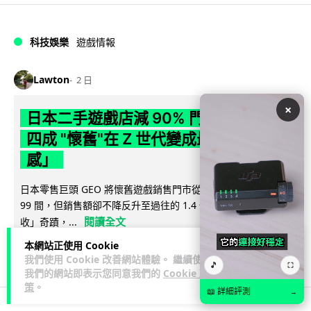
科技娛樂
遊戲情報
Lawton
2 日
×
日本二手遊戲店減 90% 門市 業績反增
四成 "懷舊"在 Z 世代變成最潮「新鮮
感」
日本零售巨頭 GEO 將懷舊遊戲銷售門市從 1,000 間大幅減至
99 間，但銷售額卻不降反升至過往的 1.4 倍。做到「減店增
閱讀全文
收」奇蹟，...
本網站正使用 Cookie
260
20
分享
↗
我們使用 Cookie 改善網站體驗。 繼續使用
🎵
⛶
我們的網站即表示您同意我們的
Cookie 政
策
。
📖 詳細評測
→