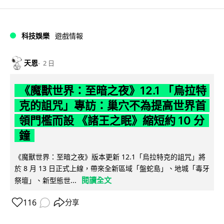
科技娛樂
遊戲情報
天恩
2 日
《魔獸世界：至暗之夜》12.1 「烏拉特
克的詛咒」專訪：巢穴不為提高世界首
領門檻而設 《諸王之眠》縮短約 10 分
鐘
《魔獸世界：至暗之夜》版本更新 12.1「烏拉特克的詛咒」將
於 8 月 13 日正式上線，帶來全新區域「盤蛇島」、地城「毒牙
閱讀全文
祭壇」、新型態世...
116
分享