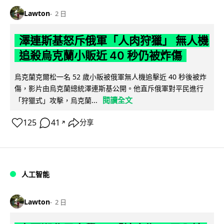
Lawton
2 日
澤連斯基怒斥俄軍「人肉狩獵」 無人機
追殺烏克蘭小販近 40 秒仍被炸傷
烏克蘭克爾松一名 52 歲小販被俄軍無人機追擊近 40 秒後被炸
傷，影片由烏克蘭總統澤連斯基公開。他直斥俄軍對平民進行
閱讀全文
「狩獵式」攻擊，烏克蘭...
125
41
分享
↗
人工智能
Lawton
2 日