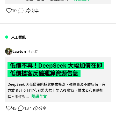
10
分享
人工智能
Lawton
6 小時
低價不再！DeepSeek 大幅加價在即
低價搶客反釀運算資源告急
DeepSeek 因低價策略掀起需求熱潮，運算資源不勝負荷，官
方於 8 月 6 日宣布即將大幅上調 API 收費，惟未公布具體加
閱讀全文
幅。事件與...
45
13
分享
↗