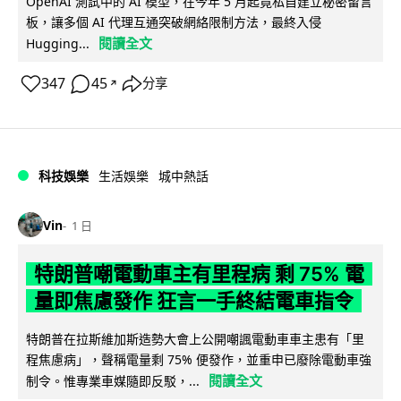
OpenAI 測試中的 AI 模型，在今年 5 月起竟私自建立秘密留言
板，讓多個 AI 代理互通突破網絡限制方法，最終入侵
閱讀全文
Hugging...
347
45
分享
↗
科技娛樂
生活娛樂
城中熱話
Vin
1 日
特朗普嘲電動車主有里程病 剩 75% 電
量即焦慮發作 狂言一手終結電車指令
特朗普在拉斯維加斯造勢大會上公開嘲諷電動車車主患有「里
程焦慮病」，聲稱電量剩 75% 便發作，並重申已廢除電動車強
閱讀全文
制令。惟專業車媒隨即反駁，...