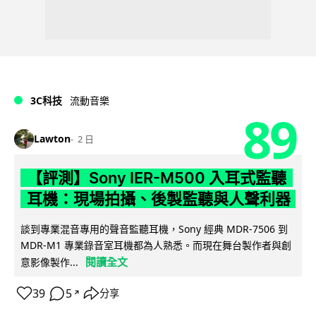
3C科技
流動音樂
89
Lawton
2 日
【評測】Sony IER-M500 入耳式監聽
耳機：現場拍攝、後製監聽與人聲利器
談到專業混音專用的聲音監聽耳機，Sony 經典 MDR-7506 到
MDR-M1 專業錄音室耳機都為人熟悉。而現在舞台製作者與創
閱讀全文
意影像製作...
39
5
分享
↗