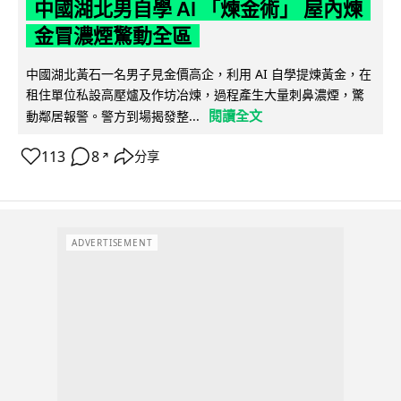
中國湖北男自學 AI 「煉金術」 屋內煉
金冒濃煙驚動全區
中國湖北黃石一名男子見金價高企，利用 AI 自學提煉黃金，在
租住單位私設高壓爐及作坊冶煉，過程產生大量刺鼻濃煙，驚
閱讀全文
動鄰居報警。警方到場揭發整...
113
8
分享
↗
ADVERTISEMENT