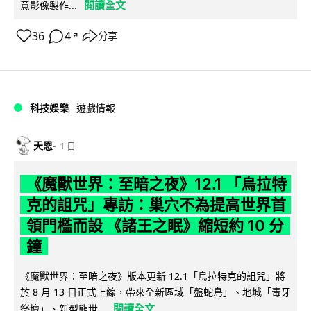
閱讀全文
意影像製作...
36
4
分享
↗
科技娛樂
遊戲情報
天恩
1 日
《魔獸世界：至暗之夜》12.1 「烏拉特
克的詛咒」專訪：巢穴不為提高世界首
領門檻而設 《諸王之眠》縮短約 10 分
鐘
《魔獸世界：至暗之夜》版本更新 12.1「烏拉特克的詛咒」將
於 8 月 13 日正式上線，帶來全新區域「盤蛇島」、地城「毒牙
閱讀全文
祭壇」、新型態世...