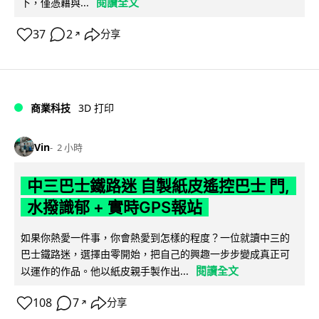
閱讀全文
下，僅憑藉與...
37
2
分享
↗
商業科技
3D 打印
Vin
2 小時
中三巴士鐵路迷 自製紙皮遙控巴士 門,
水撥識郁 + 實時GPS報站
如果你熱愛一件事，你會熱愛到怎樣的程度？一位就讀中三的
巴士鐵路迷，選擇由零開始，把自己的興趣一步步變成真正可
閱讀全文
以運作的作品。他以紙皮親手製作出...
108
7
分享
↗