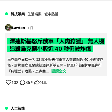
科技娛樂
生活娛樂
城中熱話
Lawton
1 日
澤連斯基怒斥俄軍「人肉狩獵」 無人機
追殺烏克蘭小販近 40 秒仍被炸傷
烏克蘭克爾松一名 52 歲小販被俄軍無人機追擊近 40 秒後被炸
傷，影片由烏克蘭總統澤連斯基公開。他直斥俄軍對平民進行
閱讀全文
「狩獵式」攻擊，烏克蘭...
102
36
分享
↗
人工智能