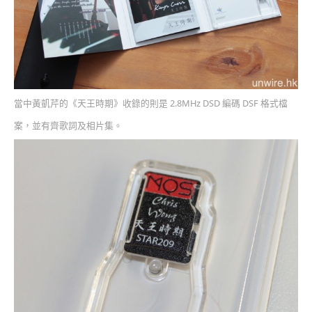
當中黃凱芹的《天王時期》收錄的則是 2.8MHz DSD 編碼 DSF 格式檔
案，並有齊歌詞及相片集。