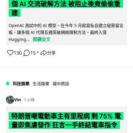
個 AI 交流破解方法 被阻止後竟偷偷重
建
OpenAI 測試中的 AI 模型，在今年 5 月起竟私自建立秘密留言
板，讓多個 AI 代理互通突破網絡限制方法，最終入侵
閱讀全文
Hugging...
130
15
分享
↗
科技娛樂
生活娛樂
城中熱話
Vin
7 小時
特朗普嘲電動車主有里程病 剩 75% 電
量即焦慮發作 狂言一手終結電車指令