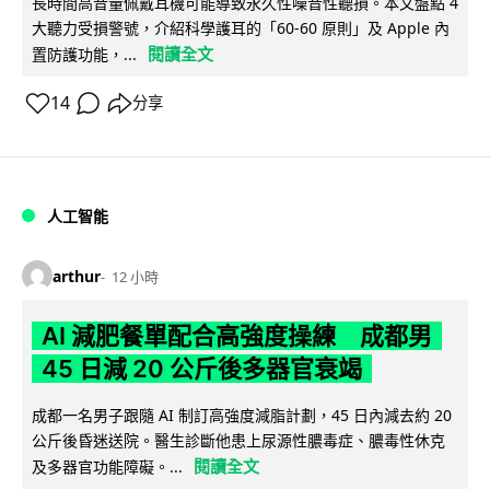
長時間高音量佩戴耳機可能導致永久性噪音性聽損。本文盤點 4
大聽力受損警號，介紹科學護耳的「60-60 原則」及 Apple 內
閱讀全文
置防護功能，...
14
分享
人工智能
arthur
12 小時
AI 減肥餐單配合高強度操練 成都男
45 日減 20 公斤後多器官衰竭
成都一名男子跟隨 AI 制訂高強度減脂計劃，45 日內減去約 20
公斤後昏迷送院。醫生診斷他患上尿源性膿毒症、膿毒性休克
閱讀全文
及多器官功能障礙。...