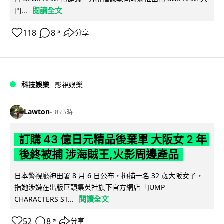
閱讀全文
門...
118
8
分享
↗
科技娛樂
影視娛樂
Lawton
8 小時
訂購 43 億日元精品後棄單 大阪女 2 年
後終被捕 涉海賊王,火影周邊產品
日本警視廳神田署 8 月 6 日公布，拘捕一名 32 歲大阪女子，
指她涉嫌在出版巨頭集英社旗下官方網店「JUMP
閱讀全文
CHARACTERS ST...
52
8
分享
↗