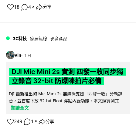
18
4
分享
↗
3C科技
家居無線
影音產品
Vin
1 日
DJI Mic Mini 2s 實測 四發一收同步獨
立錄音 32-bit 防爆咪拍片必備
DJI 最新推出的 Mic Mini 2s 無線咪支援「四發一收」分軌錄
音，並首度下放 32-bit Float 浮點內錄功能。本文經實測其...
閱讀全文
249
1
分享
↗