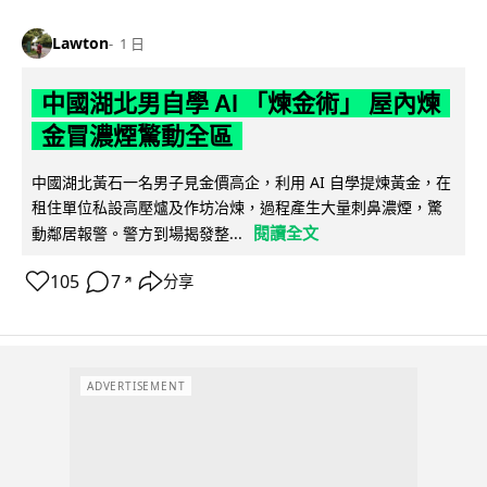
Lawton
1 日
中國湖北男自學 AI 「煉金術」 屋內煉
金冒濃煙驚動全區
中國湖北黃石一名男子見金價高企，利用 AI 自學提煉黃金，在
租住單位私設高壓爐及作坊冶煉，過程產生大量刺鼻濃煙，驚
閱讀全文
動鄰居報警。警方到場揭發整...
105
7
分享
↗
ADVERTISEMENT