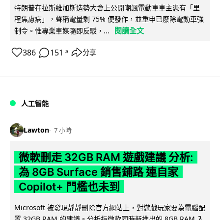
特朗普在拉斯維加斯造勢大會上公開嘲諷電動車車主患有「里
程焦慮病」，聲稱電量剩 75% 便發作，並重申已廢除電動車強
閱讀全文
制令。惟專業車媒隨即反駁，...
386
151
分享
↗
人工智能
Lawton
7 小時
微軟刪走 32GB RAM 遊戲建議 分析:
為 8GB Surface 銷售鋪路 連自家
Copilot+ 門檻也未到
Microsoft 被發現靜靜刪除官方網站上，對遊戲玩家要為電腦配
置 32GB RAM 的建議。分析指微軟同時新推出的 8GB RAM 入