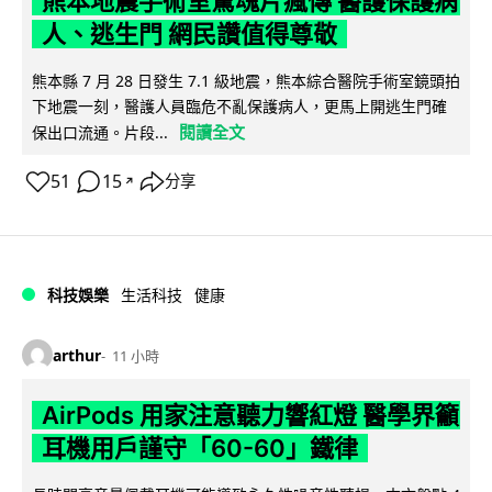
熊本地震手術室驚魂片瘋傳 醫護保護病
人、逃生門 網民讚值得尊敬
熊本縣 7 月 28 日發生 7.1 級地震，熊本綜合醫院手術室鏡頭拍
下地震一刻，醫護人員臨危不亂保護病人，更馬上開逃生門確
閱讀全文
保出口流通。片段...
51
15
分享
↗
科技娛樂
生活科技
健康
arthur
11 小時
AirPods 用家注意聽力響紅燈 醫學界籲
耳機用戶謹守「60-60」鐵律