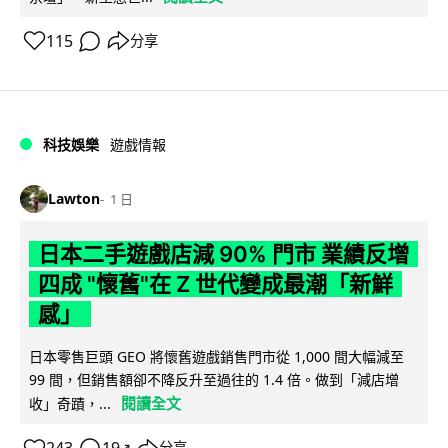
115
分享
科技娛樂
遊戲情報
Lawton
1 日
日本二手遊戲店減 90% 門市 業績反增
四成 "懷舊"在 Z 世代變成最潮「新鮮
感」
日本零售巨頭 GEO 將懷舊遊戲銷售門市從 1,000 間大幅減至
99 間，但銷售額卻不降反升至過往的 1.4 倍。做到「減店增
閱讀全文
收」奇蹟，...
分享
↗