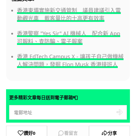
香港東壩實施新交通管制 議員建議引入電
動觀光車 載客量比的士高更有效率
香港警察 "Yes Sir" AI 機械人 配合新 App
可報料、查防騙、電子報案
香港 EdTech Campus X - 讓孩子自己做機械
人解決問題，發掘 Elon Musk 香港接班人
📮
更多精彩文章每日送到電子郵箱
讚好
0
看留言
分享