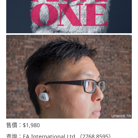
售價：$1,980
查詢：EA International Ltd.（2768 8595）