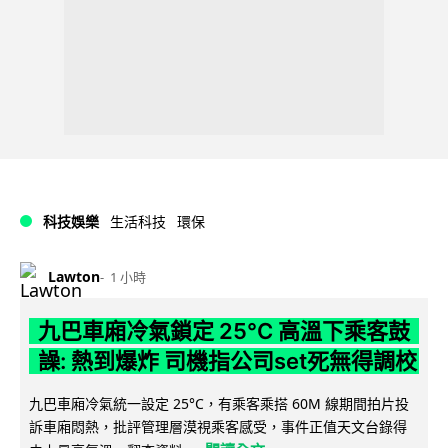
科技娛樂
生活科技
環保
Lawton
1 小時
九巴車廂冷氣鎖定 25°C 高溫下乘客鼓
譟: 熱到爆炸 司機指公司set死無得調校
九巴車廂冷氣統一設定 25°C，有乘客乘搭 60M 線期間拍片投
訴車廂悶熱，批評管理層漠視乘客感受，事件正值天文台錄得