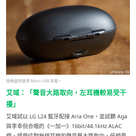
收納盒則使用 Micro USB 充電。
艾域：「聲音大路取向，左耳機較易受干
擾」
艾域試以 LG L24 藍牙配接 Aria One，並試聽 Aga
與李幸倪合唱的《一加一》16bit/44.1kHz ALAC
檔，感覺這對無線耳機的聲音屬大路取向，低頻量