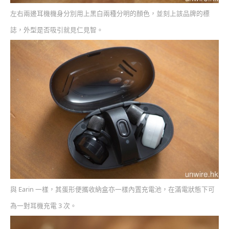
左右兩邊耳機機身分別用上黑白兩種分明的顏色，並刻上該品牌的標
誌，外型是否吸引就見仁見智。
與 Earin 一樣，其蛋形便攜收納盒亦一樣內置充電池，在滿電狀態下可
為一對耳機充電 3 次。