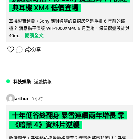
典耳機 XM4 低價登場
耳機越賣越貴，Sony 應對通脹的奇招居然是重推 6 年前的舊
機？ 消息指平價版 WH-1000XM4C 9 月登場，保留摺疊設計與
閱讀全文
40m...
分享
科技娛樂
遊戲情報
arthur
9 小時
十年低谷終翻身 暴雪連續兩年增長 靠
《暗黑 4》資料片逆襲
收購兩年，暴雪終於擺脫動視魔咒？總裁內部電郵流出：暴雪