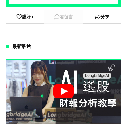
讚好
0
看留言
分享
最新影片