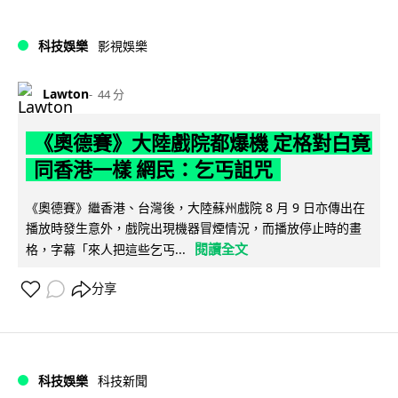
科技娛樂
影視娛樂
Lawton
44 分
《奧德賽》大陸戲院都爆機 定格對白竟
同香港一樣 網民：乞丐詛咒
《奧德賽》繼香港、台灣後，大陸蘇州戲院 8 月 9 日亦傳出在
播放時發生意外，戲院出現機器冒煙情況，而播放停止時的畫
閱讀全文
格，字幕「來人把這些乞丐...
分享
科技娛樂
科技新聞