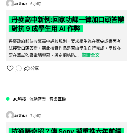
arthur
6 小時
丹麥高中新例:回家功課一律加口頭答辯
對抗 9 成學生用 AI 作弊
丹麥政府即時收緊高中評核規則，要求學生為在家完成書面考
試接受口頭答辯，藉此核實作品是否由學生自行完成。學校亦
閱讀全文
要在筆試監察電腦螢幕、設定網絡防...
分享
3C科技
流動音樂
音樂耳機
arthur
7 小時
抗通脹奇招？傳 Sony 擬重推六年前經