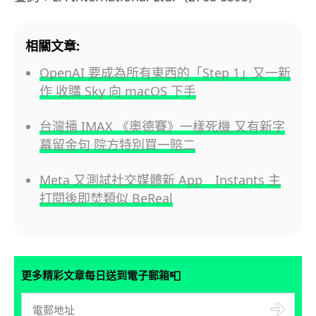
相關文章:
OpenAI 要成為所有東西的「Step 1」又一新
作 收購 Sky 向 macOS 下手
台灣播 IMAX 《奧德賽》一樣死機 又有新字
幕留金句 院方特別買一賠二
Meta 又測試社交媒體新 App Instants 主
打閱後即焚類似 BeReal
📮
更多精彩文章每日送到電子郵箱