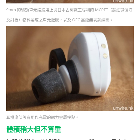
9mm 的驅動單元繼續用上與日本古河電工專利的 MCPET（超細微發泡
反射板）物料製成之單元振膜，以及 OFC 高級無氧銅線圈。
耳機底部設有用作充電的磁力金屬接點。
體積稍大但不算重