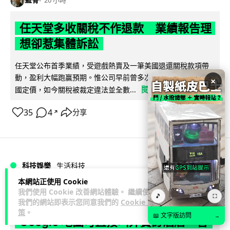
20 小時
任天堂多收關稅不作退款 業績報告理
想卻惹集體訴訟
任天堂公布首季業績，受遊戲熱賣及一筆美國退還關稅款項帶
動，盈利大幅跑贏預期。惟公司早前曾多次以關稅為由調高美
×
閱讀全文
國定價，如今關稅被裁定違法並全數...
35
4
分享
↗
科技娛樂
生活科技
本網站正使用 Cookie
我們使用 Cookie 改善網站體驗。 繼續使用
藍骨
21 小時
🎵
⛶
我們的網站即表示您同意我們的
Cookie 政
策
。
📖 文字版訪問
→
Google 地圖可直接叫外賣訂酒店 香