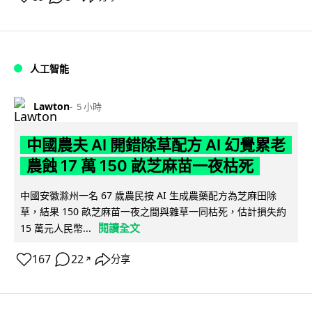
人工智能
Lawton
5 小時
中國農夫 AI 開錯除草配方 AI 幻覺累老
農蝕 17 萬 150 畝芝麻苗一夜枯死
中國安徽滁州一名 67 歲農民按 AI 生成農藥配方為芝麻田除
草，結果 150 畝芝麻苗一夜之間與雜草一同枯死，估計損失約
閱讀全文
15 萬元人民幣...
167
22
分享
↗