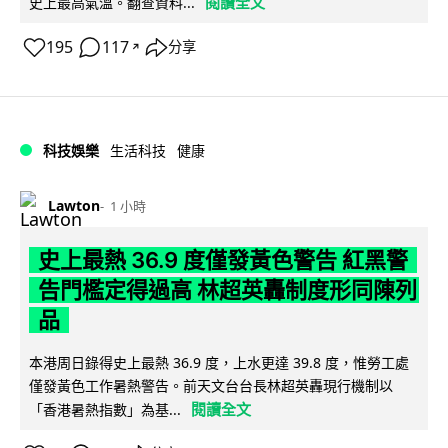
閱讀全文
史上最高氣溫。翻查資料...
195
117
分享
↗
科技娛樂
生活科技
健康
Lawton
1 小時
史上最熱 36.9 度僅發黃色警告 紅黑警
告門檻定得過高 林超英轟制度形同陳列
品
本港周日錄得史上最熱 36.9 度，上水更達 39.8 度，惟勞工處
僅發黃色工作暑熱警告。前天文台台長林超英轟現行機制以
閱讀全文
「香港暑熱指數」為基...