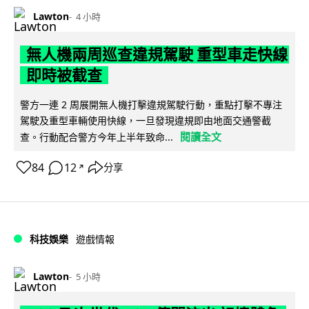
Lawton
4 小時
無人機兩周巡查違規駕駛 重型車走快線
即時被截查
警方一連 2 周展開無人機打擊違規駕駛行動，重點打擊不專注
駕駛及重型車輛使用快線，一旦發現違規即由地面交通警截
閱讀全文
查。行動配合警方今年上半年致命...
84
12
分享
↗
科技娛樂
遊戲情報
Lawton
5 小時