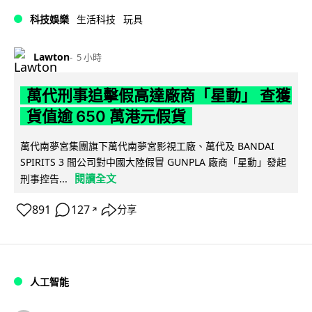
科技娛樂
生活科技
玩具
Lawton
5 小時
萬代刑事追擊假高達廠商「星動」 查獲
貨值逾 650 萬港元假貨
萬代南夢宮集團旗下萬代南夢宮影視工廠、萬代及 BANDAI
SPIRITS 3 間公司對中國大陸假冒 GUNPLA 廠商「星動」發起
閱讀全文
刑事控告...
891
127
分享
↗
人工智能