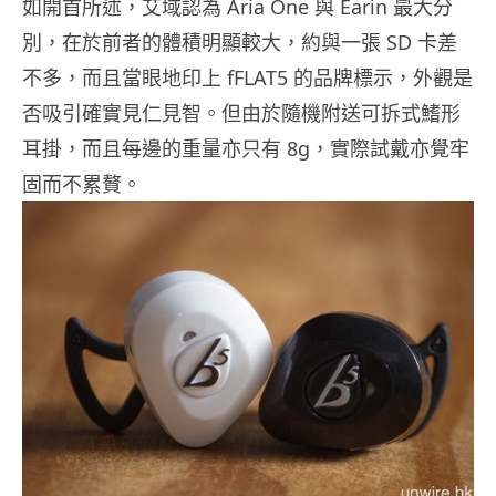
如開首所述，艾域認為 Aria One 與 Earin 最大分
別，在於前者的體積明顯較大，約與一張 SD 卡差
不多，而且當眼地印上 fFLAT5 的品牌標示，外觀是
否吸引確實見仁見智。但由於隨機附送可拆式鰭形
耳掛，而且每邊的重量亦只有 8g，實際試戴亦覺牢
固而不累贅。