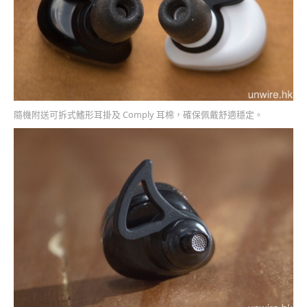
隨機附送可拆式鰭形耳掛及 Comply 耳棉，確保佩戴舒適穩定。