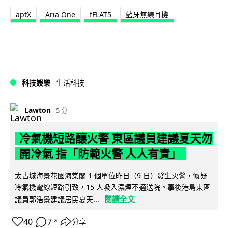
aptX
Aria One
fFLAT5
藍牙無線耳機
科技娛樂
生活科技
Lawton
5 分
冷氣機短路釀火警 東區議員建議夏天勿
開冷氣 指「防範火警 人人有責」
太古城海景花園海棠閣 1 個單位昨日（9 日）發生火警，懷疑
冷氣機電線短路引致，15 人吸入濃煙不適送院。事後港島東區
閱讀全文
議員郭浩景建議居民夏天...
40
7
分享
↗