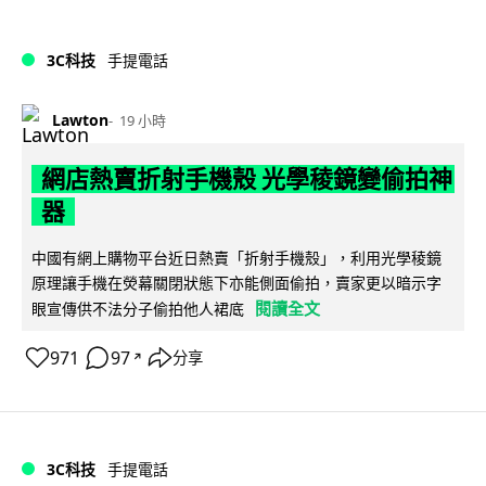
3C科技
手提電話
Lawton
19 小時
網店熱賣折射手機殼 光學稜鏡變偷拍神
器
中國有網上購物平台近日熱賣「折射手機殼」，利用光學稜鏡
原理讓手機在熒幕關閉狀態下亦能側面偷拍，賣家更以暗示字
閱讀全文
眼宣傳供不法分子偷拍他人裙底
971
97
分享
↗
3C科技
手提電話