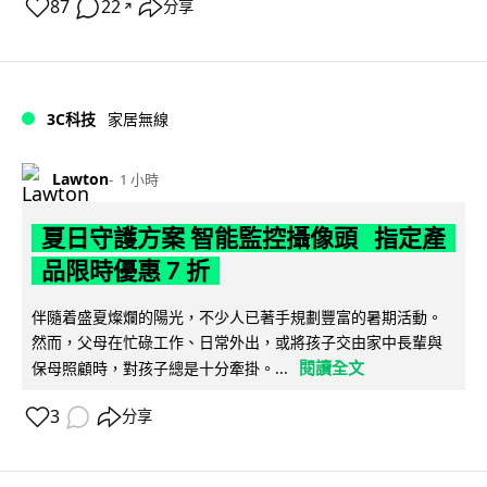
87
22
分享
↗
3C科技
家居無線
Lawton
1 小時
夏日守護方案 智能監控攝像頭 指定產
品限時優惠 7 折
伴隨着盛夏燦爛的陽光，不少人已著手規劃豐富的暑期活動。
然而，父母在忙碌工作、日常外出，或將孩子交由家中長輩與
閱讀全文
保母照顧時，對孩子總是十分牽掛。...
3
分享