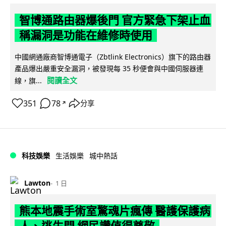
智博通路由器爆後門 官方緊急下架止血
稱漏洞是功能在維修時使用
中國網通廠商智博通電子（Zbtlink Electronics）旗下的路由器
產品爆出嚴重安全漏洞，被發現每 35 秒便會與中國伺服器連
閱讀全文
線，旗...
351
78
分享
↗
科技娛樂
生活娛樂
城中熱話
Lawton
1 日
熊本地震手術室驚魂片瘋傳 醫護保護病
人、逃生門 網民讚值得尊敬