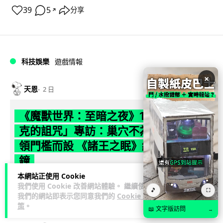
39
5
分享
↗
科技娛樂
遊戲情報
×
天恩
2 日
《魔獸世界：至暗之夜》12.1 「烏拉特
克的詛咒」專訪：巢穴不為提高世界首
領門檻而設 《諸王之眠》縮短約 10 分
鐘
本網站正使用 Cookie
《魔獸世界：至暗之夜》版本更新 12.1「烏拉特克的詛咒」將
我們使用 Cookie 改善網站體驗。 繼續使用
🎵
⛶
於 8 月 13 日正式上線，帶來全新區域「盤蛇島」、地城「毒牙
我們的網站即表示您同意我們的
Cookie 政
閱讀全文
祭壇」、新型態世...
策
。
📖 文字版訪問
→