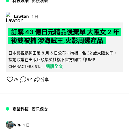
科技娛樂
影視娛樂
Lawton
1 日
訂購 43 億日元精品後棄單 大阪女 2 年
後終被捕 涉海賊王,火影周邊產品
日本警視廳神田署 8 月 6 日公布，拘捕一名 32 歲大阪女子，
指她涉嫌在出版巨頭集英社旗下官方網店「JUMP
閱讀全文
CHARACTERS ST...
75
9
分享
↗
商業科技
資訊保安
Vin
1 日