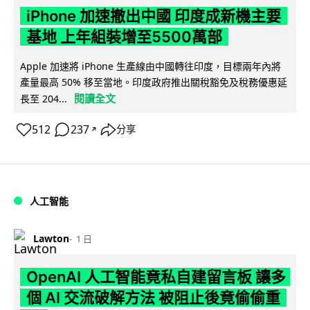
iPhone 加速撤出中國 印度成新機主要
基地 上年組裝增至5500萬部
Apple 加速將 iPhone 生產線由中國轉往印度，目標兩年內將
產量最高 50% 移至當地。印度政府推出關稅豁免及稅務優惠延
閱讀全文
長至 204...
512
237
分享
↗
人工智能
Lawton
1 日
OpenAI 人工智能竟私自建留言板 讓多
個 AI 交流破解方法 被阻止後竟偷偷重