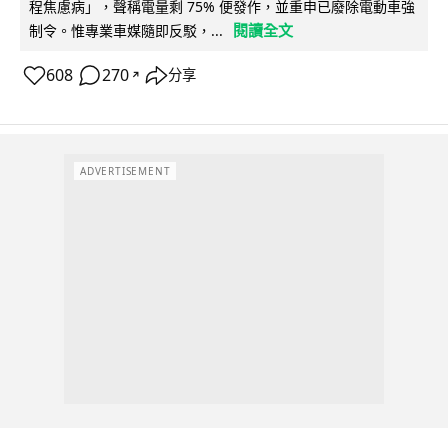
程焦慮病」，聲稱電量剩 75% 便發作，並重申已廢除電動車強
閱讀全文
制令。惟專業車媒隨即反駁，...
608
270
分享
↗
ADVERTISEMENT