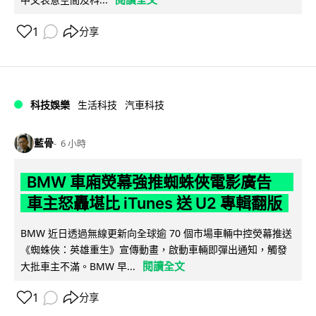
1
分享
科技娛樂
生活科技
汽車科技
藍骨
6 小時
BMW 車廂熒幕強推蜘蛛俠電影廣告
車主怒轟堪比 iTunes 送 U2 專輯翻版
BMW 近日透過無線更新向全球逾 70 個市場車輛中控熒幕推送
《蜘蛛俠：英雄重生》宣傳動畫，啟動車輛即彈出通知，觸發
閱讀全文
大批車主不滿。BMW 早...
1
分享