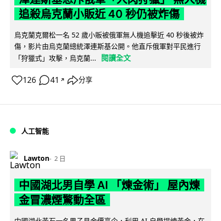
追殺烏克蘭小販近 40 秒仍被炸傷
烏克蘭克爾松一名 52 歲小販被俄軍無人機追擊近 40 秒後被炸
傷，影片由烏克蘭總統澤連斯基公開。他直斥俄軍對平民進行
閱讀全文
「狩獵式」攻擊，烏克蘭...
126
41
分享
↗
人工智能
Lawton
2 日
中國湖北男自學 AI 「煉金術」 屋內煉
金冒濃煙驚動全區
中國湖北黃石一名男子見金價高企，利用 AI 自學提煉黃金，在