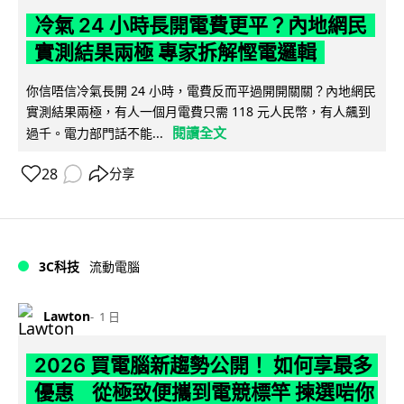
冷氣 24 小時長開電費更平？內地網民
實測結果兩極 專家拆解慳電邏輯
你信唔信冷氣長開 24 小時，電費反而平過開開關關？內地網民
實測結果兩極，有人一個月電費只需 118 元人民幣，有人飆到
閱讀全文
過千。電力部門話不能...
28
分享
3C科技
流動電腦
Lawton
1 日
2026 買電腦新趨勢公開！ 如何享最多
優惠 從極致便攜到電競標竿 揀選啱你