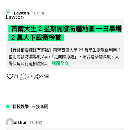
Lawton
16 小時
首爾大生 2 星期開發防曬地圖 一日暴增
2 萬人下載衝榜首
【行路都要揀好有遮陰】南韓首爾大學 23 歲學生劉敏俊利用 2
星期開發防曬導航 App「走向陰涼處」，結合建築物高度、太
閱讀全文
陽仰角及行道樹陰影...
71
3
分享
↗
科技娛樂
科技新聞
arthur
18 小時