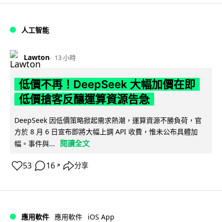
人工智能
Lawton
13 小時
低價不再！DeepSeek 大幅加價在即
低價搶客反釀運算資源告急
DeepSeek 因低價策略掀起需求熱潮，運算資源不勝負荷，官
方於 8 月 6 日宣布即將大幅上調 API 收費，惟未公布具體加
閱讀全文
幅。事件與...
53
16
分享
↗
iOS App
應用軟件
應用軟件