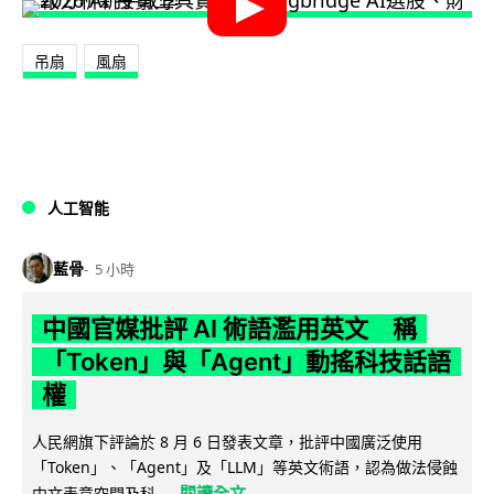
吊扇
風扇
人工智能
藍骨
5 小時
中國官媒批評 AI 術語濫用英文 稱
「Token」與「Agent」動搖科技話語
權
人民網旗下評論於 8 月 6 日發表文章，批評中國廣泛使用
「Token」、「Agent」及「LLM」等英文術語，認為做法侵蝕
閱讀全文
中文表意空間及科...