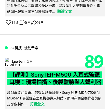
租住單位私設高壓爐及作坊冶煉，過程產生大量刺鼻濃煙，驚
閱讀全文
動鄰居報警。警方到場揭發整...
113
8
分享
↗
3C科技
流動音樂
89
Lawton
2 日
【評測】Sony IER-M500 入耳式監聽
耳機：現場拍攝、後製監聽與人聲利器
談到專業混音專用的聲音監聽耳機，Sony 經典 MDR-7506 到
MDR-M1 專業錄音室耳機都為人熟悉。而現在舞台製作者與創
閱讀全文
意影像製作...