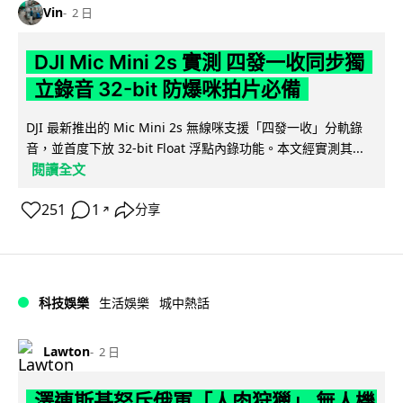
Vin
2 日
DJI Mic Mini 2s 實測 四發一收同步獨
立錄音 32-bit 防爆咪拍片必備
DJI 最新推出的 Mic Mini 2s 無線咪支援「四發一收」分軌錄
音，並首度下放 32-bit Float 浮點內錄功能。本文經實測其...
閱讀全文
251
1
分享
↗
科技娛樂
生活娛樂
城中熱話
Lawton
2 日
澤連斯基怒斥俄軍「人肉狩獵」 無人機