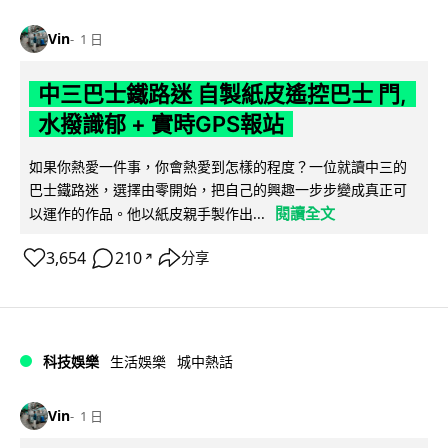
Vin
1 日
中三巴士鐵路迷 自製紙皮遙控巴士 門,
水撥識郁 + 實時GPS報站
如果你熱愛一件事，你會熱愛到怎樣的程度？一位就讀中三的
巴士鐵路迷，選擇由零開始，把自己的興趣一步步變成真正可
閱讀全文
以運作的作品。他以紙皮親手製作出...
3,654
210
分享
↗
科技娛樂
生活娛樂
城中熱話
Vin
1 日