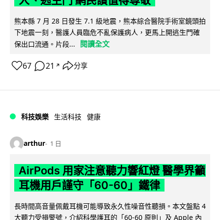
熊本縣 7 月 28 日發生 7.1 級地震，熊本綜合醫院手術室鏡頭拍
下地震一刻，醫護人員臨危不亂保護病人，更馬上開逃生門確
閱讀全文
保出口流通。片段...
67
21
分享
↗
科技娛樂
生活科技
健康
arthur
1 日
AirPods 用家注意聽力響紅燈 醫學界籲
耳機用戶謹守「60-60」鐵律
長時間高音量佩戴耳機可能導致永久性噪音性聽損。本文盤點 4
大聽力受損警號，介紹科學護耳的「60-60 原則」及 Apple 內