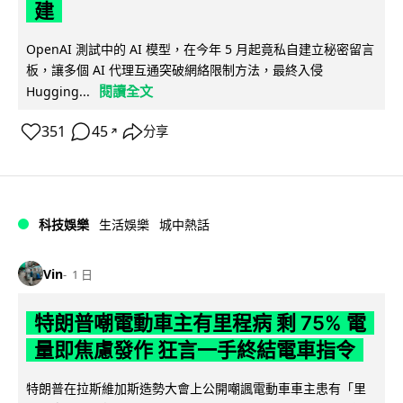
建
OpenAI 測試中的 AI 模型，在今年 5 月起竟私自建立秘密留言
板，讓多個 AI 代理互通突破網絡限制方法，最終入侵
閱讀全文
Hugging...
351
45
分享
↗
科技娛樂
生活娛樂
城中熱話
Vin
1 日
特朗普嘲電動車主有里程病 剩 75% 電
量即焦慮發作 狂言一手終結電車指令
特朗普在拉斯維加斯造勢大會上公開嘲諷電動車車主患有「里