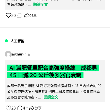
閱讀全文
置防護功能，...
20
分享
人工智能
arthur
1 日
AI 減肥餐單配合高強度操練 成都男
45 日減 20 公斤後多器官衰竭
成都一名男子跟隨 AI 制訂高強度減脂計劃，45 日內減去約 20
公斤後昏迷送院。醫生診斷他患上尿源性膿毒症、膿毒性休克
閱讀全文
及多器官功能障礙。...
23
4
分享
↗