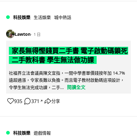
科技娛樂
生活娛樂
城中熱話
Lawton
1 日
家長無得慳錢買二手書 電子啟動碼鎖死
二手教科書 學生無法做功課
社福界立法會議員陳文宜指，一間中學書單價錢按年加 14.7%
遠超通漲，令家長難以負擔。而且電子教材啟動碼這項設計，
閱讀全文
令學生無法完成功課，二手...
935
371
分享
↗
科技娛樂
遊戲情報