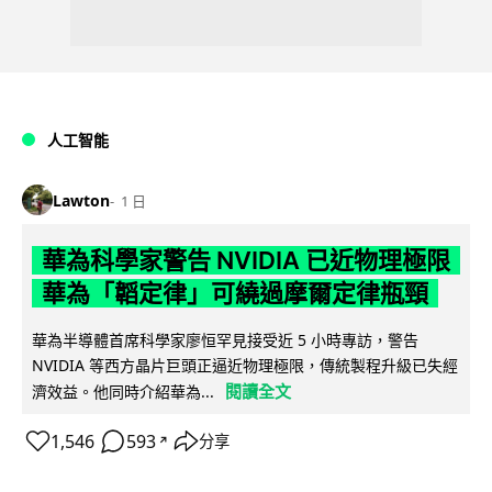
人工智能
Lawton
1 日
華為科學家警告 NVIDIA 已近物理極限
華為「韜定律」可繞過摩爾定律瓶頸
華為半導體首席科學家廖恒罕見接受近 5 小時專訪，警告
NVIDIA 等西方晶片巨頭正逼近物理極限，傳統製程升級已失經
閱讀全文
濟效益。他同時介紹華為...
1,546
593
分享
↗