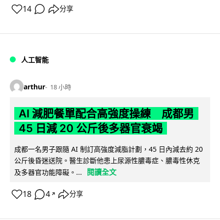
14
分享
人工智能
arthur
18 小時
AI 減肥餐單配合高強度操練 成都男
45 日減 20 公斤後多器官衰竭
成都一名男子跟隨 AI 制訂高強度減脂計劃，45 日內減去約 20
公斤後昏迷送院。醫生診斷他患上尿源性膿毒症、膿毒性休克
閱讀全文
及多器官功能障礙。...
18
4
分享
↗