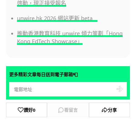
啓動，現正接受報名
unwire.hk 2026 網站更新 beta
推動香港教育科技 unwire 傾力策劃「Hong
Kong EdTech Showcase」
📮
更多精彩文章每日送到電子郵箱
讚好
0
看留言
分享