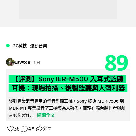
3C科技
流動音樂
89
Lawton
1 日
【評測】Sony IER-M500 入耳式監聽
耳機：現場拍攝、後製監聽與人聲利器
談到專業混音專用的聲音監聽耳機，Sony 經典 MDR-7506 到
MDR-M1 專業錄音室耳機都為人熟悉。而現在舞台製作者與創
閱讀全文
意影像製作...
36
4
分享
↗