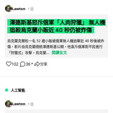
Lawton
1 日
澤連斯基怒斥俄軍「人肉狩獵」 無人機
追殺烏克蘭小販近 40 秒仍被炸傷
烏克蘭克爾松一名 52 歲小販被俄軍無人機追擊近 40 秒後被炸
傷，影片由烏克蘭總統澤連斯基公開。他直斥俄軍對平民進行
閱讀全文
「狩獵式」攻擊，烏克蘭...
102
36
分享
↗
人工智能
Lawton
1 日