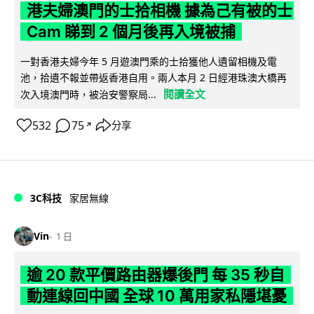
港夫婦澳門的士拾相機 據為己有被的士
Cam 睇到 2 個月後再入境被捕
一對香港夫婦今年 5 月遊澳門乘的士拾獲他人遺留相機及電
池，拾遺不報並帶返香港自用。兩人本月 2 日經港珠澳大橋再
閱讀全文
次入境澳門時，被治安警察局...
532
75
分享
↗
3C科技
家居無線
Vin
1 日
逾 20 款平價路由器爆後門 每 35 秒自
動連線回中國 全球 10 萬用家私隱堪憂