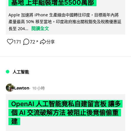
基地 上年組裝增至5500萬部
Apple 加速將 iPhone 生產線由中國轉往印度，目標兩年內將
產量最高 50% 移至當地。印度政府推出關稅豁免及稅務優惠延
閱讀全文
長至 204...
171
72
分享
↗
人工智能
Lawton
10 小時
OpenAI 人工智能竟私自建留言板 讓多
個 AI 交流破解方法 被阻止後竟偷偷重
建