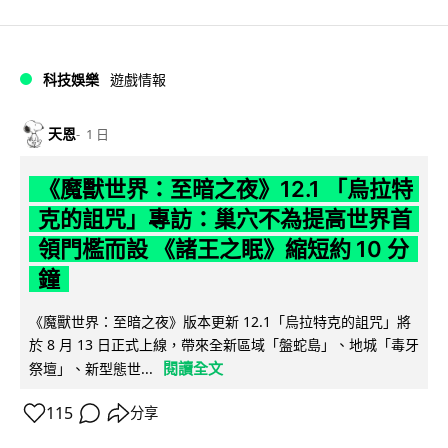
科技娛樂
遊戲情報
天恩
1 日
《魔獸世界：至暗之夜》12.1 「烏拉特
克的詛咒」專訪：巢穴不為提高世界首
領門檻而設 《諸王之眠》縮短約 10 分
鐘
《魔獸世界：至暗之夜》版本更新 12.1「烏拉特克的詛咒」將
於 8 月 13 日正式上線，帶來全新區域「盤蛇島」、地城「毒牙
閱讀全文
祭壇」、新型態世...
115
分享