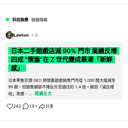
科技娛樂
遊戲情報
Lawton
1 日
日本二手遊戲店減 90% 門市 業績反增
四成 "懷舊"在 Z 世代變成最潮「新鮮
感」
日本零售巨頭 GEO 將懷舊遊戲銷售門市從 1,000 間大幅減至
99 間，但銷售額卻不降反升至過往的 1.4 倍。做到「減店增
閱讀全文
收」奇蹟，...
243
19
分享
↗