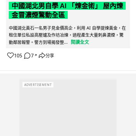
中國湖北男自學 AI 「煉金術」 屋內煉
金冒濃煙驚動全區
中國湖北黃石一名男子見金價高企，利用 AI 自學提煉黃金，在
租住單位私設高壓爐及作坊冶煉，過程產生大量刺鼻濃煙，驚
閱讀全文
動鄰居報警。警方到場揭發整...
105
7
分享
↗
ADVERTISEMENT