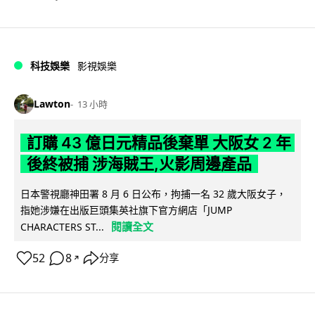
科技娛樂
影視娛樂
Lawton
13 小時
訂購 43 億日元精品後棄單 大阪女 2 年
後終被捕 涉海賊王,火影周邊產品
日本警視廳神田署 8 月 6 日公布，拘捕一名 32 歲大阪女子，
指她涉嫌在出版巨頭集英社旗下官方網店「JUMP
閱讀全文
CHARACTERS ST...
52
8
分享
↗