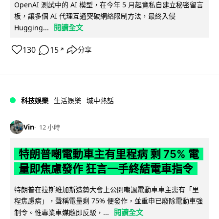
OpenAI 測試中的 AI 模型，在今年 5 月起竟私自建立秘密留言
板，讓多個 AI 代理互通突破網絡限制方法，最終入侵
閱讀全文
Hugging...
130
15
分享
↗
科技娛樂
生活娛樂
城中熱話
Vin
12 小時
特朗普嘲電動車主有里程病 剩 75% 電
量即焦慮發作 狂言一手終結電車指令
特朗普在拉斯維加斯造勢大會上公開嘲諷電動車車主患有「里
程焦慮病」，聲稱電量剩 75% 便發作，並重申已廢除電動車強
閱讀全文
制令。惟專業車媒隨即反駁，...