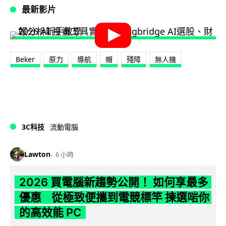
最新影片
Beker
原力
導航
帽
殘障
無人機
3C科技
流動電腦
Lawton
6 小時
2026 買電腦新趨勢公開！ 如何享最多
優惠 從極致便攜到電競標竿 揀選啱你
的高效能 PC