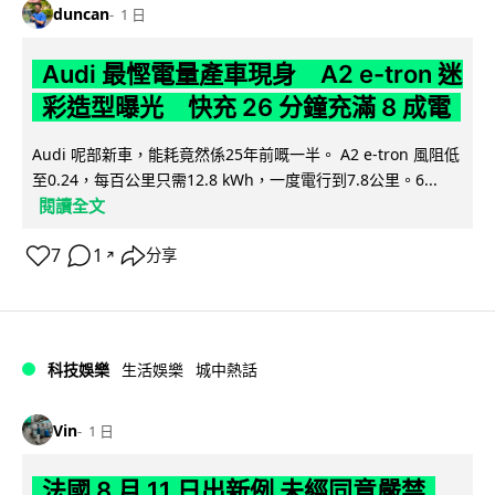
duncan
1 日
Audi 最慳電量產車現身 A2 e-tron 迷
彩造型曝光 快充 26 分鐘充滿 8 成電
Audi 呢部新車，能耗竟然係25年前嘅一半。 A2 e-tron 風阻低
至0.24，每百公里只需12.8 kWh，一度電行到7.8公里。6...
閱讀全文
7
1
分享
↗
科技娛樂
生活娛樂
城中熱話
Vin
1 日
法國 8 月 11 日出新例 未經同意嚴禁