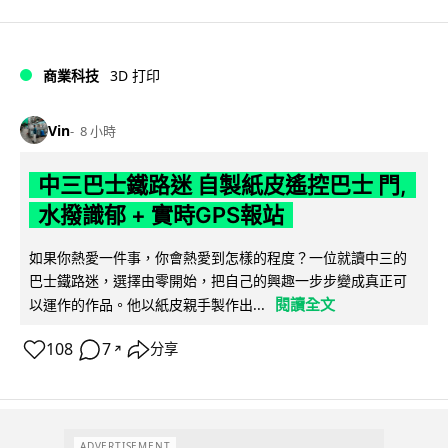
商業科技
3D 打印
Vin
8 小時
中三巴士鐵路迷 自製紙皮遙控巴士 門,
水撥識郁 + 實時GPS報站
如果你熱愛一件事，你會熱愛到怎樣的程度？一位就讀中三的
巴士鐵路迷，選擇由零開始，把自己的興趣一步步變成真正可
閱讀全文
以運作的作品。他以紙皮親手製作出...
108
7
分享
↗
ADVERTISEMENT