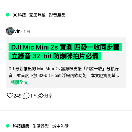
3C科技
家居無線
影音產品
Vin
1 日
DJI Mic Mini 2s 實測 四發一收同步獨
立錄音 32-bit 防爆咪拍片必備
DJI 最新推出的 Mic Mini 2s 無線咪支援「四發一收」分軌錄
音，並首度下放 32-bit Float 浮點內錄功能。本文經實測其...
閱讀全文
249
1
分享
↗
科技娛樂
生活娛樂
城中熱話