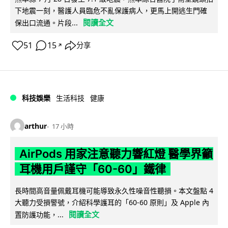
下地震一刻，醫護人員臨危不亂保護病人，更馬上開逃生門確
閱讀全文
保出口流通。片段...
51
15
分享
↗
科技娛樂
生活科技
健康
arthur
17 小時
AirPods 用家注意聽力響紅燈 醫學界籲
耳機用戶謹守「60-60」鐵律
長時間高音量佩戴耳機可能導致永久性噪音性聽損。本文盤點 4
大聽力受損警號，介紹科學護耳的「60-60 原則」及 Apple 內
閱讀全文
置防護功能，...