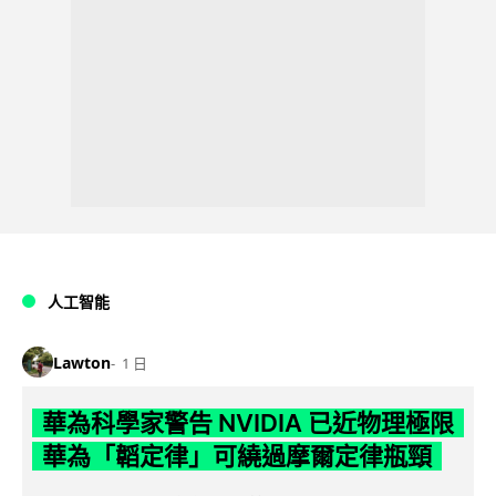
人工智能
Lawton
1 日
華為科學家警告 NVIDIA 已近物理極限
華為「韜定律」可繞過摩爾定律瓶頸