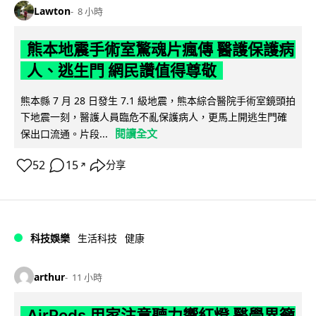
Lawton
8 小時
熊本地震手術室驚魂片瘋傳 醫護保護病
人、逃生門 網民讚值得尊敬
熊本縣 7 月 28 日發生 7.1 級地震，熊本綜合醫院手術室鏡頭拍
下地震一刻，醫護人員臨危不亂保護病人，更馬上開逃生門確
閱讀全文
保出口流通。片段...
52
15
分享
↗
科技娛樂
生活科技
健康
arthur
11 小時
AirPods 用家注意聽力響紅燈 醫學界籲