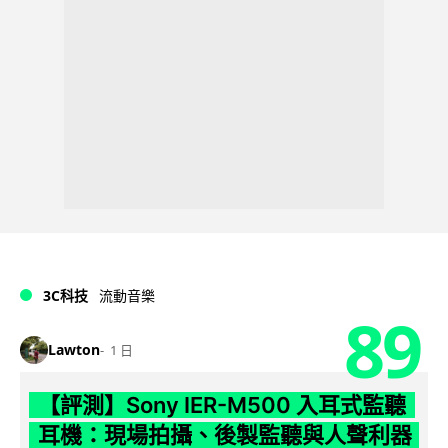
3C科技
流動音樂
89
Lawton
1 日
【評測】Sony IER-M500 入耳式監聽
耳機：現場拍攝、後製監聽與人聲利器