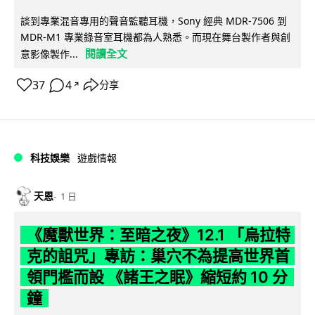
談到專業混音專用的聲音監聽耳機，Sony 經典 MDR-7506 到
MDR-M1 專業錄音室耳機都為人熟悉。而現在舞台製作者與創
閱讀全文
意影像製作...
37
4
分享
↗
科技娛樂
遊戲情報
天恩
1 日
《魔獸世界：至暗之夜》12.1 「烏拉特
克的詛咒」專訪：巢穴不為提高世界首
領門檻而設 《諸王之眠》縮短約 10 分
鐘