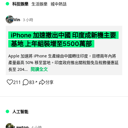
科技娛樂
生活娛樂
城中熱話
Vin
3 小時
iPhone 加速撤出中國 印度成新機主要
基地 上年組裝增至5500萬部
Apple 加速將 iPhone 生產線由中國轉往印度，目標兩年內將
產量最高 50% 移至當地。印度政府推出關稅豁免及稅務優惠延
閱讀全文
長至 204...
211
83
分享
↗
人工智能
Lawton
4 小時