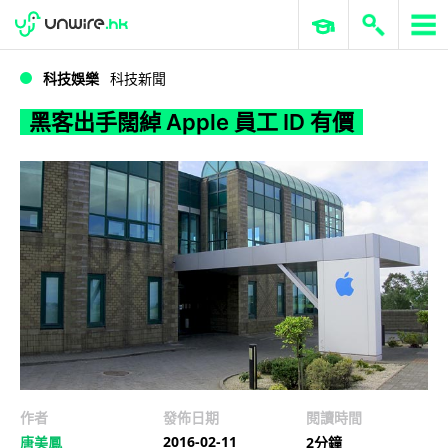
WWDC 2026
GenAI 與雲端科技專區
ERP 與商業 AI
黑客出手闊綽 Apple 員工 ID 有價
科技娛樂
科技新聞
黑客出手闊綽 Apple 員工 ID 有價
作者
發佈日期
閱讀時間
2016-02-11
唐美鳳
2分鐘