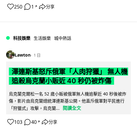
250
1
分享
↗
科技娛樂
生活娛樂
城中熱話
Lawton
1 日
澤連斯基怒斥俄軍「人肉狩獵」 無人機
追殺烏克蘭小販近 40 秒仍被炸傷
烏克蘭克爾松一名 52 歲小販被俄軍無人機追擊近 40 秒後被炸
傷，影片由烏克蘭總統澤連斯基公開。他直斥俄軍對平民進行
閱讀全文
「狩獵式」攻擊，烏克蘭...
103
40
分享
↗