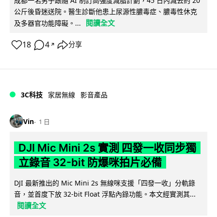
成都一名男子跟隨 AI 制訂高強度減脂計劃，45 日內減去約 20
公斤後昏迷送院。醫生診斷他患上尿源性膿毒症、膿毒性休克
閱讀全文
及多器官功能障礙。...
18
4
分享
↗
3C科技
家居無線
影音產品
Vin
1 日
DJI Mic Mini 2s 實測 四發一收同步獨
立錄音 32-bit 防爆咪拍片必備
DJI 最新推出的 Mic Mini 2s 無線咪支援「四發一收」分軌錄
音，並首度下放 32-bit Float 浮點內錄功能。本文經實測其...
閱讀全文