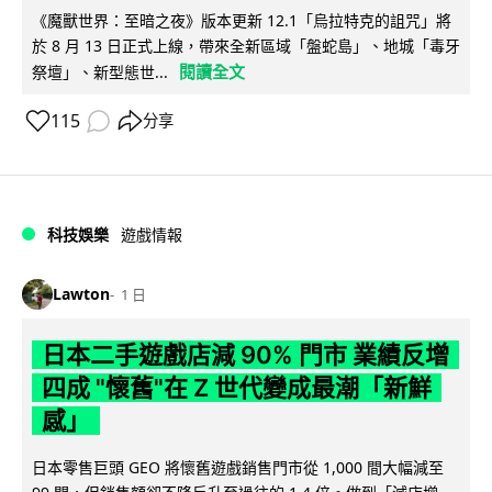
《魔獸世界：至暗之夜》版本更新 12.1「烏拉特克的詛咒」將
於 8 月 13 日正式上線，帶來全新區域「盤蛇島」、地城「毒牙
閱讀全文
祭壇」、新型態世...
115
分享
科技娛樂
遊戲情報
Lawton
1 日
日本二手遊戲店減 90% 門市 業績反增
四成 "懷舊"在 Z 世代變成最潮「新鮮
感」
日本零售巨頭 GEO 將懷舊遊戲銷售門市從 1,000 間大幅減至