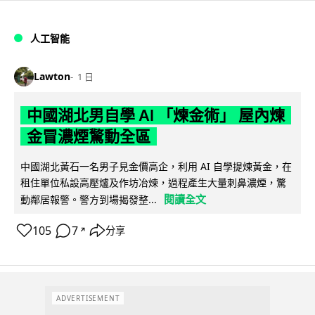
人工智能
Lawton
1 日
中國湖北男自學 AI 「煉金術」 屋內煉
金冒濃煙驚動全區
中國湖北黃石一名男子見金價高企，利用 AI 自學提煉黃金，在
租住單位私設高壓爐及作坊冶煉，過程產生大量刺鼻濃煙，驚
閱讀全文
動鄰居報警。警方到場揭發整...
105
7
分享
↗
ADVERTISEMENT