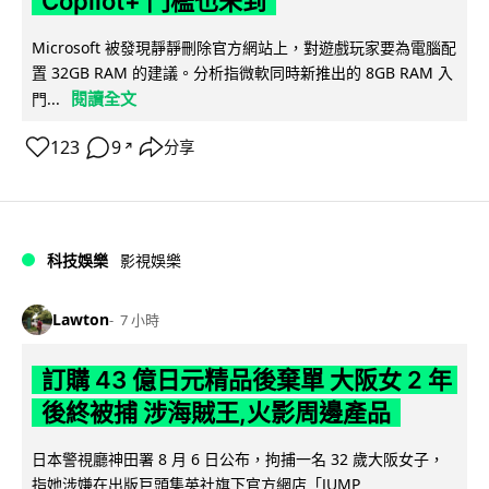
Copilot+ 門檻也未到
Microsoft 被發現靜靜刪除官方網站上，對遊戲玩家要為電腦配
置 32GB RAM 的建議。分析指微軟同時新推出的 8GB RAM 入
閱讀全文
門...
123
9
分享
↗
科技娛樂
影視娛樂
Lawton
7 小時
訂購 43 億日元精品後棄單 大阪女 2 年
後終被捕 涉海賊王,火影周邊產品
日本警視廳神田署 8 月 6 日公布，拘捕一名 32 歲大阪女子，
指她涉嫌在出版巨頭集英社旗下官方網店「JUMP