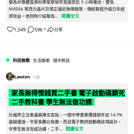
華為半導體首席科學家廖恒罕見接受近 5 小時專訪，警告
NVIDIA 等西方晶片巨頭正逼近物理極限，傳統製程升級已失經
閱讀全文
濟效益。他同時介紹華為...
1,549
596
分享
↗
科技娛樂
生活娛樂
城中熱話
Lawton
1 日
家長無得慳錢買二手書 電子啟動碼鎖死
二手教科書 學生無法做功課
社福界立法會議員陳文宜指，一間中學書單價錢按年加 14.7%
遠超通漲，令家長難以負擔。而且電子教材啟動碼這項設計，
閱讀全文
令學生無法完成功課，二手...