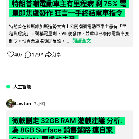
特朗普嘲電動車主有里程病 剩 75% 電
量即焦慮發作 狂言一手終結電車指令
特朗普在拉斯維加斯造勢大會上公開嘲諷電動車車主患有「里
程焦慮病」，聲稱電量剩 75% 便發作，並重申已廢除電動車強
閱讀全文
制令。惟專業車媒隨即反駁，...
407
179
分享
↗
人工智能
Lawton
7 小時
微軟刪走 32GB RAM 遊戲建議 分析:
為 8GB Surface 銷售鋪路 連自家