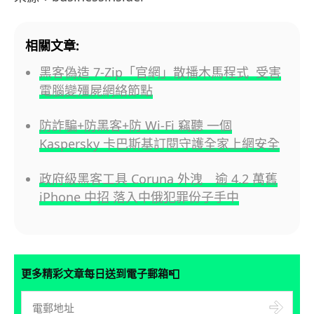
相關文章:
黑客偽造 7-Zip「官網」散播木馬程式 受害
電腦變殭屍網絡節點
防詐騙+防黑客+防 Wi-Fi 竊聽 一個
Kaspersky 卡巴斯基訂閱守護全家上網安全
政府級黑客工具 Coruna 外洩 逾 4.2 萬舊
iPhone 中招 落入中俄犯罪份子手中
📮
更多精彩文章每日送到電子郵箱