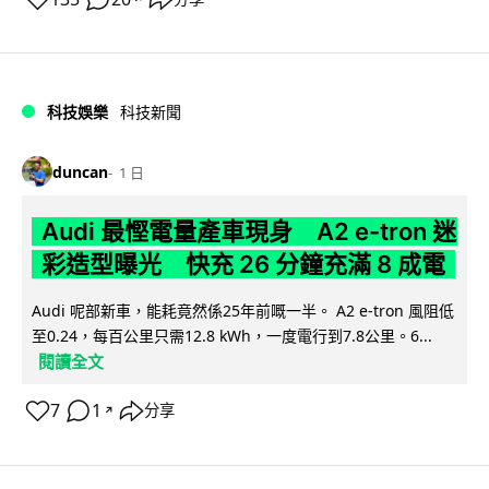
科技娛樂
科技新聞
duncan
1 日
Audi 最慳電量產車現身 A2 e-tron 迷
彩造型曝光 快充 26 分鐘充滿 8 成電
Audi 呢部新車，能耗竟然係25年前嘅一半。 A2 e-tron 風阻低
至0.24，每百公里只需12.8 kWh，一度電行到7.8公里。6...
閱讀全文
7
1
分享
↗