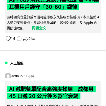
耳機用戶謹守「60-60」鐵律
長時間高音量佩戴耳機可能導致永久性噪音性聽損。本文盤點 4
大聽力受損警號，介紹科學護耳的「60-60 原則」及 Apple 內
閱讀全文
置防護功能，...
14
分享
人工智能
arthur
12 小時
AI 減肥餐單配合高強度操練 成都男
45 日減 20 公斤後多器官衰竭