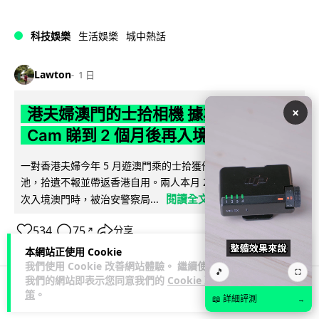
科技娛樂
生活娛樂
城中熱話
Lawton
1 日
×
港夫婦澳門的士拾相機 據為己有被的士
Cam 睇到 2 個月後再入境被捕
一對香港夫婦今年 5 月遊澳門乘的士拾獲他人遺留相機及電
池，拾遺不報並帶返香港自用。兩人本月 2 日經港珠澳大橋再
閱讀全文
次入境澳門時，被治安警察局...
534
75
分享
↗
本網站正使用 Cookie
我們使用 Cookie 改善網站體驗。 繼續使用
🎵
⛶
我們的網站即表示您同意我們的
Cookie 政
策
。
📖 詳細評測
→
3C科技
家居無線