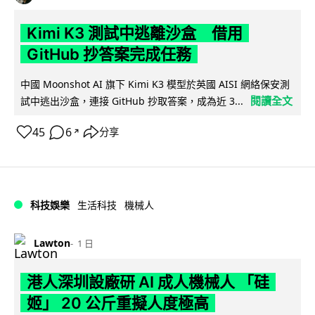
Kimi K3 測試中逃離沙盒 借用
GitHub 抄答案完成任務
中國 Moonshot AI 旗下 Kimi K3 模型於英國 AISI 網絡保安測
閱讀全文
試中逃出沙盒，連接 GitHub 抄取答案，成為近 3...
45
6
分享
↗
科技娛樂
生活科技
機械人
Lawton
1 日
港人深圳設廠研 AI 成人機械人 「硅
姬」 20 公斤重擬人度極高