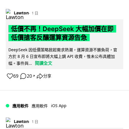
Lawton
1 日
低價不再！DeepSeek 大幅加價在即
低價搶客反釀運算資源告急
DeepSeek 因低價策略掀起需求熱潮，運算資源不勝負荷，官
方於 8 月 6 日宣布即將大幅上調 API 收費，惟未公布具體加
閱讀全文
幅。事件與...
69
20
分享
↗
iOS App
應用軟件
應用軟件
Lawton
1 日