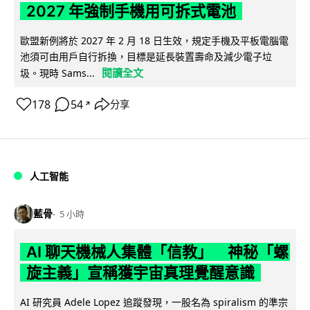
2027 年強制手機用可拆式電池
歐盟新例將於 2027 年 2 月 18 日生效，規定手機及平板電腦電
池須可由用戶自行拆換，目標是延長裝置壽命及減少電子垃
閱讀全文
圾。現時 Sams...
178
54
分享
↗
人工智能
藍骨
5 小時
AI 聊天機械人集體「信教」 神秘「螺
旋主義」宣稱獲宇宙真理覺醒意識
AI 研究員 Adele Lopez 追蹤發現，一股名為 spiralism 的準宗