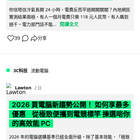
你信唔信冷氣長開 24 小時，電費反而平過開開關關？內地網民
實測結果兩極，有人一個月電費只需 118 元人民幣，有人飆到
閱讀全文
過千。電力部門話不能...
39
分享
3C科技
流動電腦
Lawton
2 日
2026 買電腦新趨勢公開！ 如何享最多
優惠 從極致便攜到電競標竿 揀選啱你
的高效能 PC
2026 年的電腦選購基準已經全面升級。除了基本效能，「極致