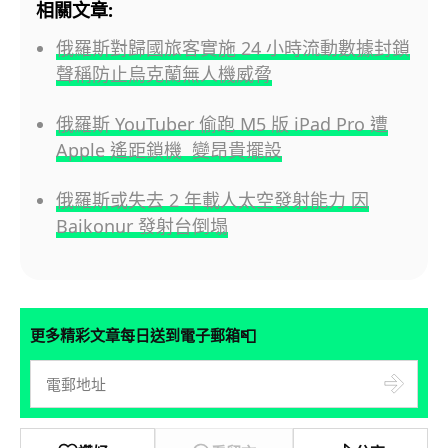
相關文章:
俄羅斯對歸國旅客實施 24 小時流動數據封鎖
聲稱防止烏克蘭無人機威脅
俄羅斯 YouTuber 偷跑 M5 版 iPad Pro 遭
Apple 遙距鎖機 變昂貴擺設
俄羅斯或失去 2 年載人太空發射能力 因
Baikonur 發射台倒塌
📮
更多精彩文章每日送到電子郵箱