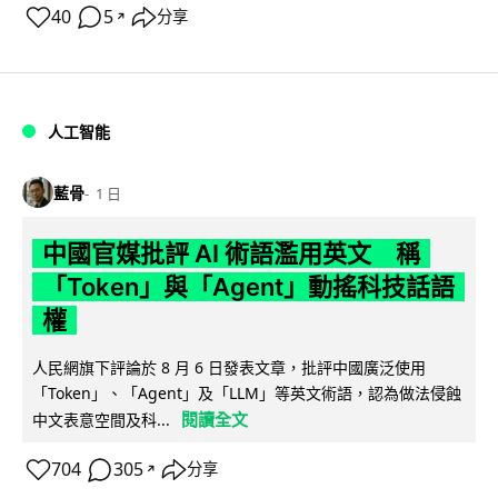
40
5
分享
↗
人工智能
藍骨
1 日
中國官媒批評 AI 術語濫用英文 稱
「Token」與「Agent」動搖科技話語
權
人民網旗下評論於 8 月 6 日發表文章，批評中國廣泛使用
「Token」、「Agent」及「LLM」等英文術語，認為做法侵蝕
閱讀全文
中文表意空間及科...
704
305
分享
↗