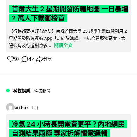
首爾大生 2 星期開發防曬地圖 一日暴增
2 萬人下載衝榜首
【行路都要揀好有遮陰】南韓首爾大學 23 歲學生劉敏俊利用 2
星期開發防曬導航 App「走向陰涼處」，結合建築物高度、太
閱讀全文
陽仰角及行道樹陰影...
97
4
分享
↗
科技娛樂
科技新聞
arthur
1 日
冷氣 24 小時長開電費更平？內地網民
自測結果兩極 專家拆解慳電邏輯