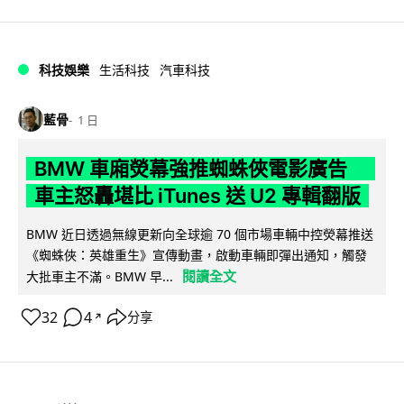
科技娛樂
生活科技
汽車科技
藍骨
1 日
BMW 車廂熒幕強推蜘蛛俠電影廣告
車主怒轟堪比 iTunes 送 U2 專輯翻版
BMW 近日透過無線更新向全球逾 70 個市場車輛中控熒幕推送
《蜘蛛俠：英雄重生》宣傳動畫，啟動車輛即彈出通知，觸發
閱讀全文
大批車主不滿。BMW 早...
32
4
分享
↗