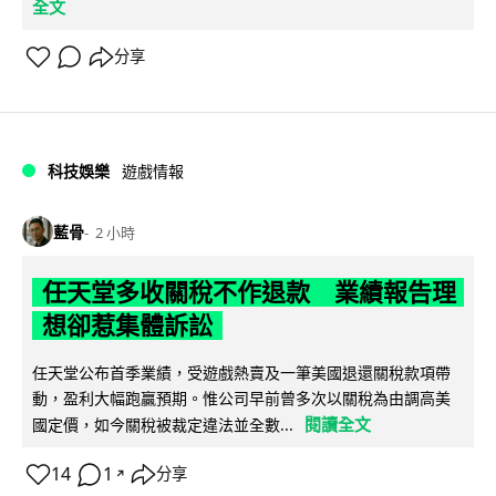
全文
分享
科技娛樂
遊戲情報
藍骨
2 小時
任天堂多收關稅不作退款 業績報告理
想卻惹集體訴訟
任天堂公布首季業績，受遊戲熱賣及一筆美國退還關稅款項帶
動，盈利大幅跑贏預期。惟公司早前曾多次以關稅為由調高美
閱讀全文
國定價，如今關稅被裁定違法並全數...
14
1
分享
↗