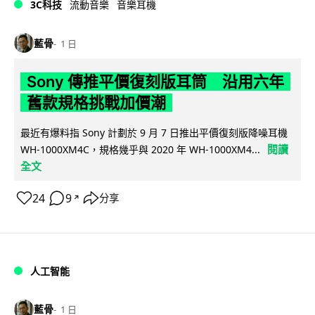
3C科技
流動音樂
音樂耳機
藍骨
1 日
Sony 傳推平價復刻版耳筒 沿用六年
舊款規格挑戰加價潮
最近有爆料指 Sony 計劃於 9 月 7 日推出平價復刻版降噪耳機
閱讀
WH-1000XM4C，規格幾乎與 2020 年 WH-1000XM4...
全文
24
9
分享
↗
人工智能
藍骨
1 日