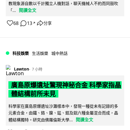
教現象源自數以千計獨立人機對話，聊天機械人不約而同鼓吹
閱讀全文
「...
68
13
分享
↗
科技娛樂
生活娛樂
城中熱話
Lawton
7 小時
廣島原爆遺址驚現神秘合金 科學家指晶
體結構前所未見
科學家在廣島原爆遺址沙灘樣本中，發現一種從未有記錄的多
元素合金，由鐵、鉻、鎳、錳、鉬及鋁六種金屬混合而成，晶
閱讀全文
體結構獨特。研究由佛羅倫斯大學...