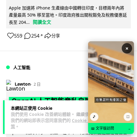
Apple 加速將 iPhone 生產線由中國轉往印度，目標兩年內將
產量最高 50% 移至當地。印度政府推出關稅豁免及稅務優惠延
閱讀全文
長至 204...
559
254
分享
↗
×
人工智能
Lawton
2 日
OpenAI 人工智能竟私自建留言板 讓多
本網站正使用 Cookie
個 AI 交流破解方法 被阻止後竟偷偷重
我們使用 Cookie 改善網站體驗。 繼續使用
🎵
⛶
建
我們的網站即表示您同意我們的
Cookie 政
策
。
📖 文字版訪問
→
OpenAI 測試中的 AI 模型，在今年 5 月起竟私自建立秘密留言