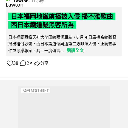
Lawton
11 小時
日本福岡地鐵廣播被入侵 播不雅歌曲
西日本鐵道疑黑客所為
日本福岡西鐵天神大牟田線兩個車站，8 月 4 日廣播系統離奇
播出粗俗歌聲，西日本鐵道懷疑遭第三方非法入侵，正調查事
閱讀全文
件並考慮報案。網上一度傳言...
38
2
分享
↗
ADVERTISEMENT