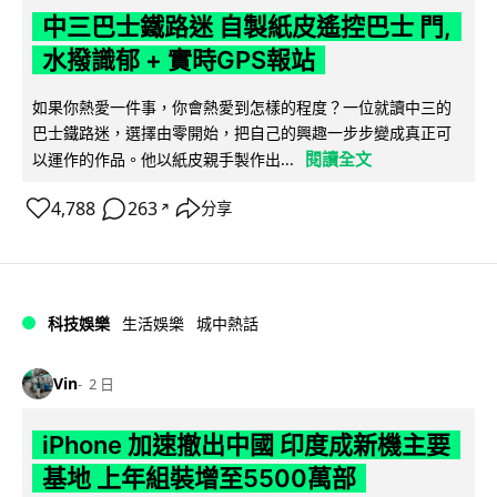
中三巴士鐵路迷 自製紙皮遙控巴士 門,
水撥識郁 + 實時GPS報站
如果你熱愛一件事，你會熱愛到怎樣的程度？一位就讀中三的
巴士鐵路迷，選擇由零開始，把自己的興趣一步步變成真正可
閱讀全文
以運作的作品。他以紙皮親手製作出...
4,788
263
分享
↗
科技娛樂
生活娛樂
城中熱話
Vin
2 日
iPhone 加速撤出中國 印度成新機主要
基地 上年組裝增至5500萬部