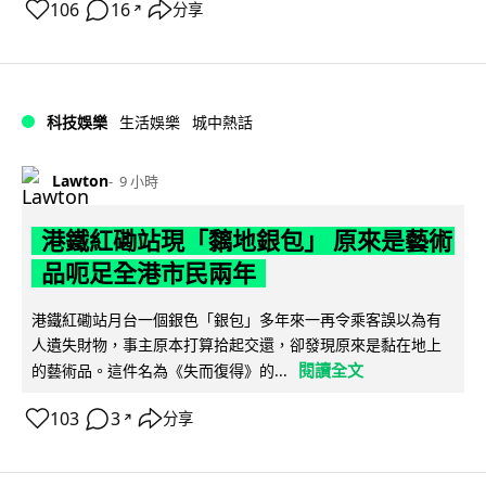
106
16
分享
↗
科技娛樂
生活娛樂
城中熱話
Lawton
9 小時
港鐵紅磡站現「黐地銀包」 原來是藝術
品呃足全港市民兩年
港鐵紅磡站月台一個銀色「銀包」多年來一再令乘客誤以為有
人遺失財物，事主原本打算拾起交還，卻發現原來是黏在地上
閱讀全文
的藝術品。這件名為《失而復得》的...
103
3
分享
↗