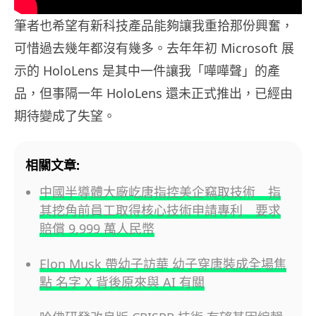
筆者也希望有新科技產品能夠讓我重拾那份興奮，
可惜過去幾年都沒有幾多。去年年初 Microsoft 展
示的 HoloLens 是其中一件讓我「嘩嘩聲」的產
品，但事隔一年 HoloLens 還未正式推出，已經由
期待變成了失望。
相關文章:
中國半導體大廠屹唐指控美企竊取技術 指
其挖角前員工取得核心技術申請專利 要求
賠償 9,999 萬人民幣
Elon Musk 帶幼子訪華 幼子穿唐裝成全場焦
點 名字 X 背後原來與 AI 有關