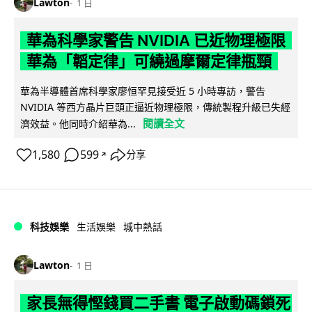
Lawton
1 日
華為科學家警告 NVIDIA 已近物理極限
華為「韜定律」可繞過摩爾定律瓶頸
華為半導體首席科學家廖恒罕見接受近 5 小時專訪，警告
NVIDIA 等西方晶片巨頭正逼近物理極限，傳統製程升級已失經
閱讀全文
濟效益。他同時介紹華為...
1,580
599
分享
↗
科技娛樂
生活娛樂
城中熱話
Lawton
1 日
家長無得慳錢買二手書 電子啟動碼鎖死