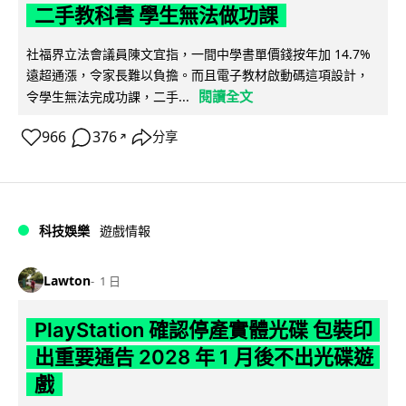
二手教科書 學生無法做功課
社福界立法會議員陳文宜指，一間中學書單價錢按年加 14.7%
遠超通漲，令家長難以負擔。而且電子教材啟動碼這項設計，
閱讀全文
令學生無法完成功課，二手...
966
376
分享
↗
科技娛樂
遊戲情報
Lawton
1 日
PlayStation 確認停產實體光碟 包裝印
出重要通告 2028 年 1 月後不出光碟遊
戲