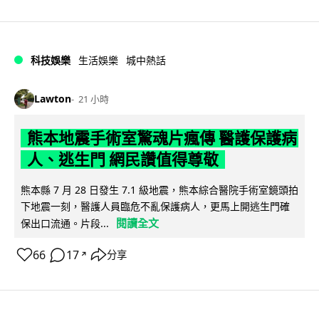
科技娛樂
生活娛樂
城中熱話
Lawton
21 小時
熊本地震手術室驚魂片瘋傳 醫護保護病
人、逃生門 網民讚值得尊敬
熊本縣 7 月 28 日發生 7.1 級地震，熊本綜合醫院手術室鏡頭拍
下地震一刻，醫護人員臨危不亂保護病人，更馬上開逃生門確
閱讀全文
保出口流通。片段...
66
17
分享
↗