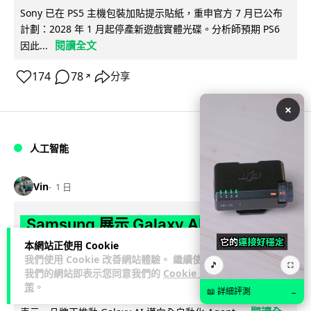
Sony 已在 PS5 主機包裝加貼提示貼紙，重申官方 7 月已公布
計劃：2028 年 1 月起停產新遊戲實體光碟。分析師預期 PS6
閱讀全文
因此...
174
78
分享
↗
×
人工智能
Vin
1 日
Samsung 展示 Galaxy AI 新方向 未來
手機毋須輸入文字 轉向 Agent 全自動操
本網站正使用 Cookie
我們使用 Cookie 改善網站體驗。 繼續使用
作
🎵
⛶
我們的網站即表示您同意我們的
Cookie 政
策
。
📖 詳細評測
→
Samsung 電子 MX 部門顧客體驗辦公室主管兼副總裁 Jay Kim