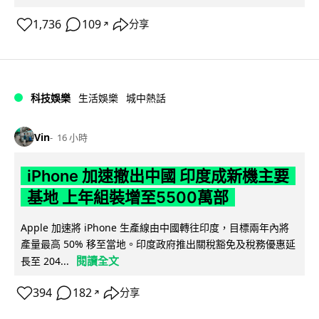
1,736
109
分享
↗
科技娛樂
生活娛樂
城中熱話
Vin
16 小時
iPhone 加速撤出中國 印度成新機主要
基地 上年組裝增至5500萬部
Apple 加速將 iPhone 生產線由中國轉往印度，目標兩年內將
產量最高 50% 移至當地。印度政府推出關稅豁免及稅務優惠延
閱讀全文
長至 204...
394
182
分享
↗