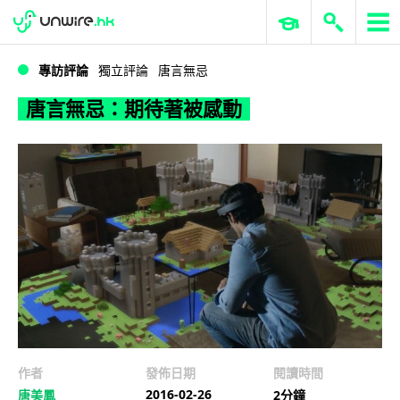
WWDC 2026
GenAI 與雲端科技專區
ERP 與商業 AI
唐言無忌：期待著被感動
專訪評論
獨立評論
唐言無忌
唐言無忌：期待著被感動
作者
發佈日期
閱讀時間
2016-02-26
唐美鳳
2分鐘