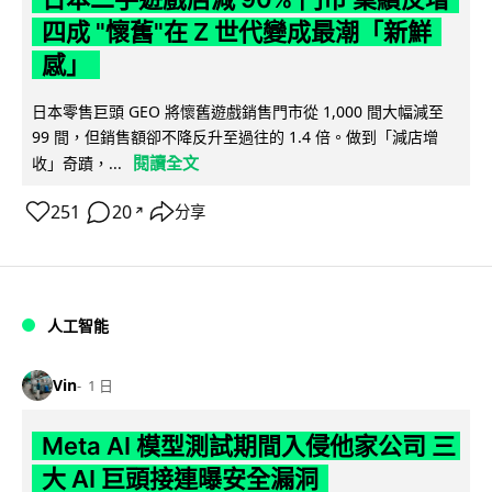
四成 "懷舊"在 Z 世代變成最潮「新鮮
感」
日本零售巨頭 GEO 將懷舊遊戲銷售門市從 1,000 間大幅減至
99 間，但銷售額卻不降反升至過往的 1.4 倍。做到「減店增
閱讀全文
收」奇蹟，...
251
20
分享
↗
人工智能
Vin
1 日
Meta AI 模型測試期間入侵他家公司 三
大 AI 巨頭接連曝安全漏洞