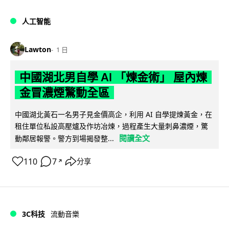
人工智能
Lawton
1 日
中國湖北男自學 AI 「煉金術」 屋內煉
金冒濃煙驚動全區
中國湖北黃石一名男子見金價高企，利用 AI 自學提煉黃金，在
租住單位私設高壓爐及作坊冶煉，過程產生大量刺鼻濃煙，驚
閱讀全文
動鄰居報警。警方到場揭發整...
110
7
分享
↗
3C科技
流動音樂