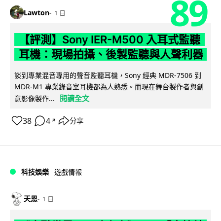
89
Lawton
1 日
【評測】Sony IER-M500 入耳式監聽
耳機：現場拍攝、後製監聽與人聲利器
談到專業混音專用的聲音監聽耳機，Sony 經典 MDR-7506 到
MDR-M1 專業錄音室耳機都為人熟悉。而現在舞台製作者與創
閱讀全文
意影像製作...
38
4
分享
↗
科技娛樂
遊戲情報
天恩
1 日