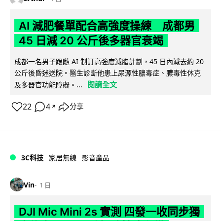
AI 減肥餐單配合高強度操練 成都男
45 日減 20 公斤後多器官衰竭
成都一名男子跟隨 AI 制訂高強度減脂計劃，45 日內減去約 20
公斤後昏迷送院。醫生診斷他患上尿源性膿毒症、膿毒性休克
閱讀全文
及多器官功能障礙。...
22
4
分享
↗
3C科技
家居無線
影音產品
Vin
1 日
DJI Mic Mini 2s 實測 四發一收同步獨