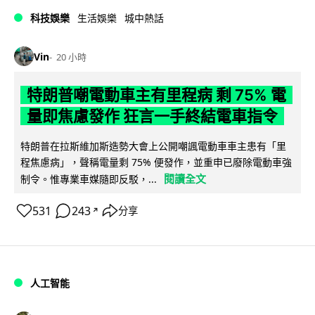
科技娛樂
生活娛樂
城中熱話
Vin
20 小時
特朗普嘲電動車主有里程病 剩 75% 電
量即焦慮發作 狂言一手終結電車指令
特朗普在拉斯維加斯造勢大會上公開嘲諷電動車車主患有「里
程焦慮病」，聲稱電量剩 75% 便發作，並重申已廢除電動車強
閱讀全文
制令。惟專業車媒隨即反駁，...
531
243
分享
↗
人工智能