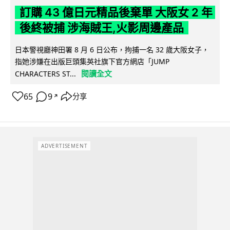
訂購 43 億日元精品後棄單 大阪女 2 年
後終被捕 涉海賊王,火影周邊產品
日本警視廳神田署 8 月 6 日公布，拘捕一名 32 歲大阪女子，
指她涉嫌在出版巨頭集英社旗下官方網店「JUMP
閱讀全文
CHARACTERS ST...
65
9
分享
↗
ADVERTISEMENT