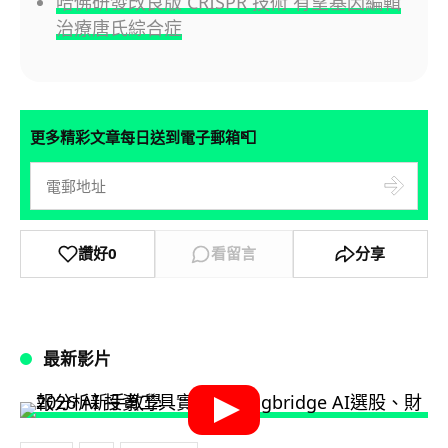
哈佛研發改良版 CRISPR 技術 有望基因編輯
治療唐氏綜合症
📮
更多精彩文章每日送到電子郵箱
讚好
0
看留言
分享
最新影片