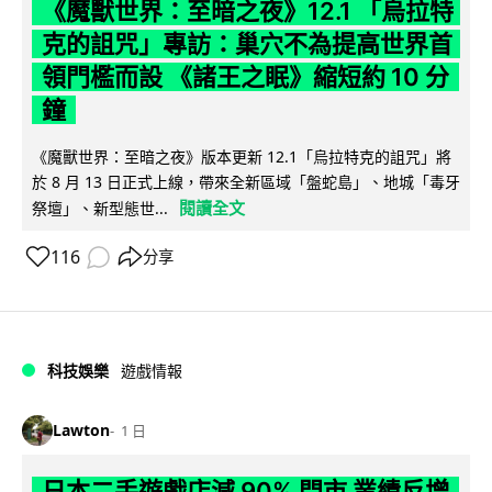
《魔獸世界：至暗之夜》12.1 「烏拉特
克的詛咒」專訪：巢穴不為提高世界首
領門檻而設 《諸王之眠》縮短約 10 分
鐘
《魔獸世界：至暗之夜》版本更新 12.1「烏拉特克的詛咒」將
於 8 月 13 日正式上線，帶來全新區域「盤蛇島」、地城「毒牙
閱讀全文
祭壇」、新型態世...
116
分享
科技娛樂
遊戲情報
Lawton
1 日
日本二手遊戲店減 90% 門市 業績反增