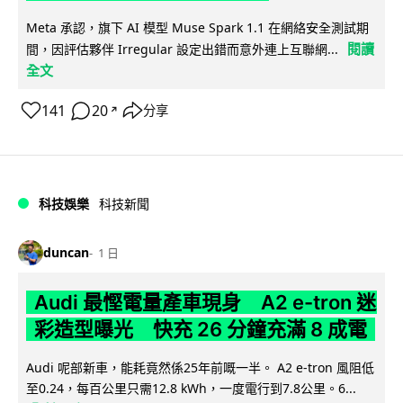
Meta 承認，旗下 AI 模型 Muse Spark 1.1 在網絡安全測試期
閱讀
間，因評估夥伴 Irregular 設定出錯而意外連上互聯網...
全文
141
20
分享
↗
科技娛樂
科技新聞
duncan
1 日
Audi 最慳電量產車現身 A2 e-tron 迷
彩造型曝光 快充 26 分鐘充滿 8 成電
Audi 呢部新車，能耗竟然係25年前嘅一半。 A2 e-tron 風阻低
至0.24，每百公里只需12.8 kWh，一度電行到7.8公里。6...