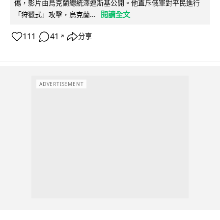
傷，影片由烏克蘭總統澤連斯基公開。他直斥俄軍對平民進行
閱讀全文
「狩獵式」攻擊，烏克蘭...
111
41
分享
↗
ADVERTISEMENT