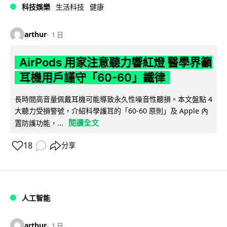
科技娛樂
生活科技
健康
arthur
1 日
AirPods 用家注意聽力響紅燈 醫學界籲
耳機用戶謹守「60-60」鐵律
長時間高音量佩戴耳機可能導致永久性噪音性聽損。本文盤點 4
大聽力受損警號，介紹科學護耳的「60-60 原則」及 Apple 內
閱讀全文
置防護功能，...
18
分享
人工智能
arthur
1 日