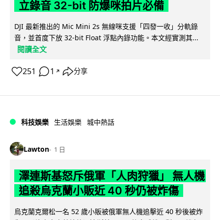
立錄音 32-bit 防爆咪拍片必備
DJI 最新推出的 Mic Mini 2s 無線咪支援「四發一收」分軌錄
音，並首度下放 32-bit Float 浮點內錄功能。本文經實測其...
閱讀全文
251
1
分享
↗
科技娛樂
生活娛樂
城中熱話
Lawton
1 日
澤連斯基怒斥俄軍「人肉狩獵」 無人機
追殺烏克蘭小販近 40 秒仍被炸傷
烏克蘭克爾松一名 52 歲小販被俄軍無人機追擊近 40 秒後被炸