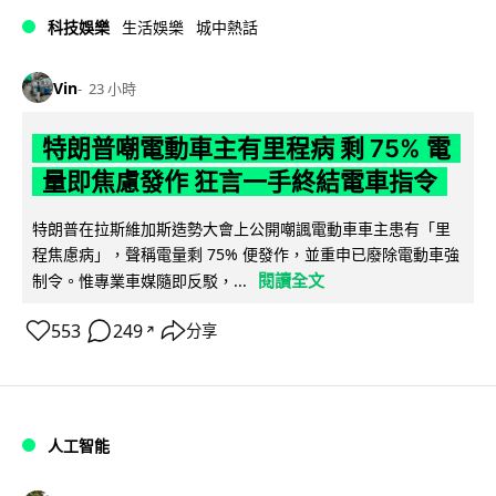
科技娛樂
生活娛樂
城中熱話
Vin
23 小時
特朗普嘲電動車主有里程病 剩 75% 電
量即焦慮發作 狂言一手終結電車指令
特朗普在拉斯維加斯造勢大會上公開嘲諷電動車車主患有「里
程焦慮病」，聲稱電量剩 75% 便發作，並重申已廢除電動車強
閱讀全文
制令。惟專業車媒隨即反駁，...
553
249
分享
↗
人工智能