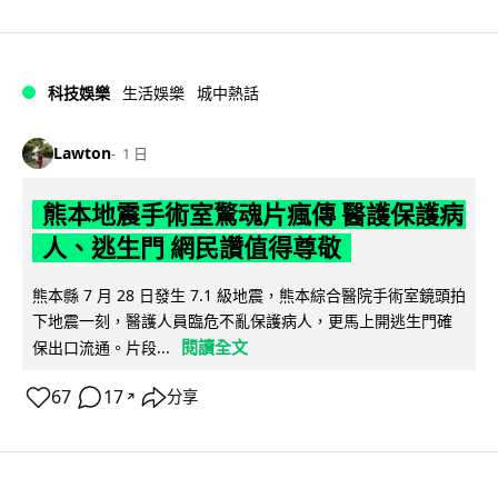
科技娛樂
生活娛樂
城中熱話
Lawton
1 日
熊本地震手術室驚魂片瘋傳 醫護保護病
人、逃生門 網民讚值得尊敬
熊本縣 7 月 28 日發生 7.1 級地震，熊本綜合醫院手術室鏡頭拍
下地震一刻，醫護人員臨危不亂保護病人，更馬上開逃生門確
閱讀全文
保出口流通。片段...
67
17
分享
↗