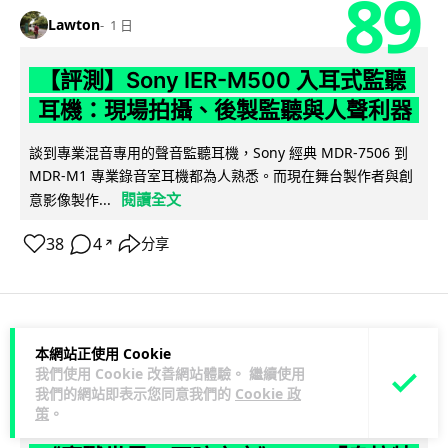
89
Lawton
1 日
【評測】Sony IER-M500 入耳式監聽
耳機：現場拍攝、後製監聽與人聲利器
談到專業混音專用的聲音監聽耳機，Sony 經典 MDR-7506 到
MDR-M1 專業錄音室耳機都為人熟悉。而現在舞台製作者與創
閱讀全文
意影像製作...
38
4
分享
↗
科技娛樂
遊戲情報
本網站正使用 Cookie
我們使用 Cookie 改善網站體驗。 繼續使用
我們的網站即表示您同意我們的
Cookie 政
天恩
1 日
策
。