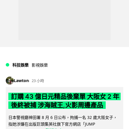
科技娛樂
影視娛樂
Lawton
23 小時
訂購 43 億日元精品後棄單 大阪女 2 年
後終被捕 涉海賊王,火影周邊產品
日本警視廳神田署 8 月 6 日公布，拘捕一名 32 歲大阪女子，
指她涉嫌在出版巨頭集英社旗下官方網店「JUMP