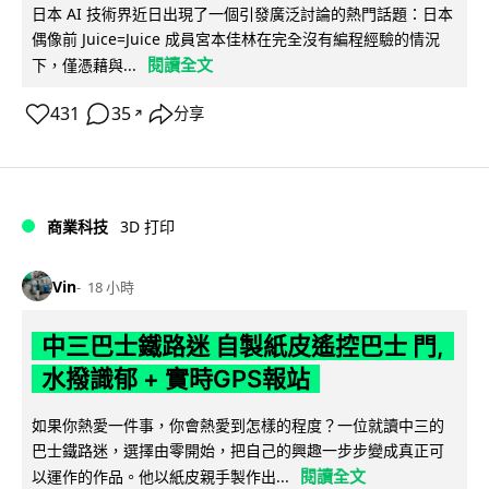
日本 AI 技術界近日出現了一個引發廣泛討論的熱門話題：日本
偶像前 Juice=Juice 成員宮本佳林在完全沒有編程經驗的情況
閱讀全文
下，僅憑藉與...
431
35
分享
↗
商業科技
3D 打印
Vin
18 小時
中三巴士鐵路迷 自製紙皮遙控巴士 門,
水撥識郁 + 實時GPS報站
如果你熱愛一件事，你會熱愛到怎樣的程度？一位就讀中三的
巴士鐵路迷，選擇由零開始，把自己的興趣一步步變成真正可
閱讀全文
以運作的作品。他以紙皮親手製作出...