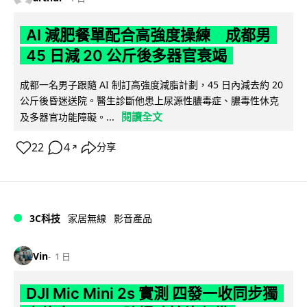
AI 減肥餐單配合高強度操練 成都男
45 日減 20 公斤後多器官衰竭
成都一名男子跟隨 AI 制訂高強度減脂計劃，45 日內減去約 20
公斤後昏迷送院。醫生診斷他患上尿源性膿毒症、膿毒性休克
閱讀全文
及多器官功能障礙。...
22
4
分享
↗
3C科技
家居無線
影音產品
Vin
1 日
DJI Mic Mini 2s 實測 四發一收同步獨