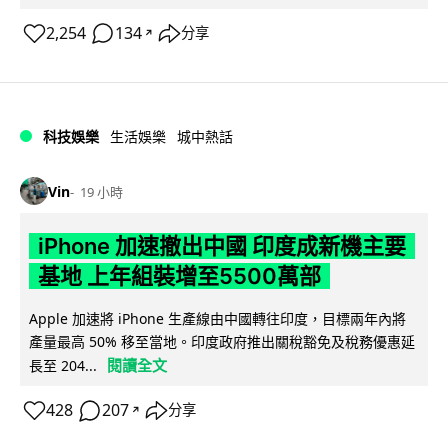
2,254
134
分享
↗
科技娛樂
生活娛樂
城中熱話
Vin
19 小時
iPhone 加速撤出中國 印度成新機主要
基地 上年組裝增至5500萬部
Apple 加速將 iPhone 生產線由中國轉往印度，目標兩年內將
產量最高 50% 移至當地。印度政府推出關稅豁免及稅務優惠延
閱讀全文
長至 204...
428
207
分享
↗