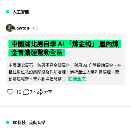
人工智能
Lawton
1 日
中國湖北男自學 AI 「煉金術」 屋內煉
金冒濃煙驚動全區
中國湖北黃石一名男子見金價高企，利用 AI 自學提煉黃金，在
租住單位私設高壓爐及作坊冶煉，過程產生大量刺鼻濃煙，驚
閱讀全文
動鄰居報警。警方到場揭發整...
110
7
分享
↗
3C科技
流動音樂