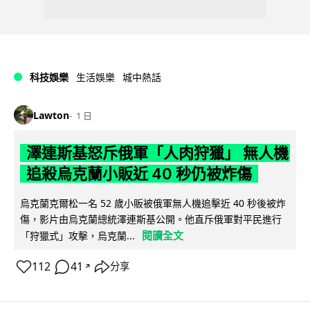
科技娛樂
生活娛樂
城中熱話
Lawton
1 日
澤連斯基怒斥俄軍「人肉狩獵」 無人機
追殺烏克蘭小販近 40 秒仍被炸傷
烏克蘭克爾松一名 52 歲小販被俄軍無人機追擊近 40 秒後被炸
傷，影片由烏克蘭總統澤連斯基公開。他直斥俄軍對平民進行
閱讀全文
「狩獵式」攻擊，烏克蘭...
112
41
分享
↗