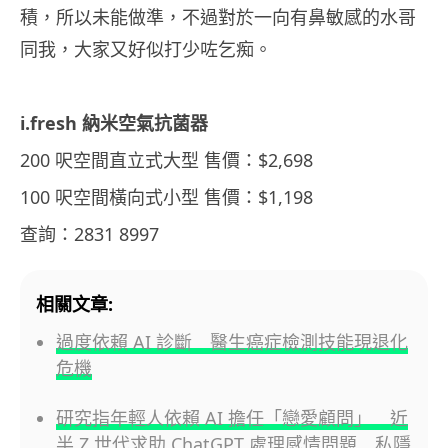
積，所以未能做準，不過對於一向有鼻敏感的水哥
同我，大家又好似打少咗乞痴。
i.fresh 納米空氣抗菌器
200 呎空間直立式大型 售價：$2,698
100 呎空間橫向式小型 售價：$1,198
查詢：2831 8997
相關文章:
過度依賴 AI 診斷 醫生癌症檢測技能現退化
危機
研究指年輕人依賴 AI 擔任「戀愛顧問」 近
半 Z 世代求助 ChatGPT 處理感情問題 私隱