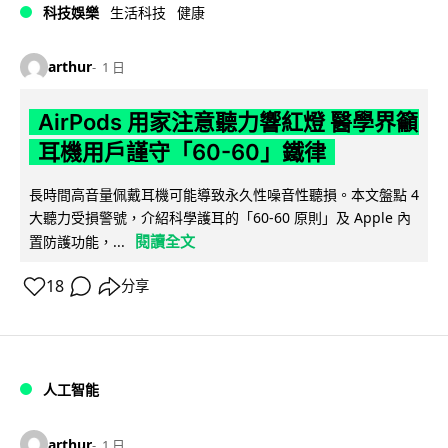
科技娛樂
生活科技
健康
arthur
1 日
AirPods 用家注意聽力響紅燈 醫學界籲
耳機用戶謹守「60-60」鐵律
長時間高音量佩戴耳機可能導致永久性噪音性聽損。本文盤點 4
大聽力受損警號，介紹科學護耳的「60-60 原則」及 Apple 內
閱讀全文
置防護功能，...
18
分享
人工智能
arthur
1 日