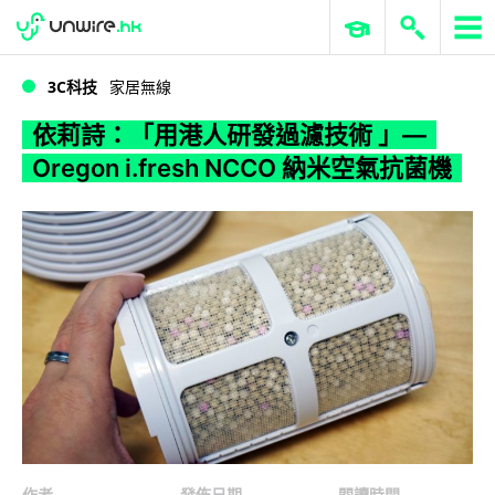
WWDC 2026
GenAI 與雲端科技專區
ERP 與商業 AI
依莉詩：「用港人研發過濾技術 」— Oregon i.fresh NCCO 納米空氣抗菌機
3C科技
家居無線
依莉詩：「用港人研發過濾技術 」—
Oregon i.fresh NCCO 納米空氣抗菌機
作者
發佈日期
閱讀時間