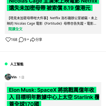
Nicolas Cage 主演未上映電影 Netflix
遺失未加密母帶 被索償 8.19 億港元
【唔見未加密母帶咁大件事】Netflix 洛杉磯辦公室被竊，未上
映的 Nicolas Cage 電影《Fortitude》母帶亦告失蹤。電影...
閱讀全文
168
9
分享
↗
人工智能
Vin
1 日
Elon Musk: SpaceX 將挑戰萬億年收
入 目標明年數據中心上太空 Starlink 覆
蓋全球170國