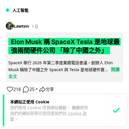
人工智能
Lawton
1 日
Elon Musk 稱 SpaceX Tesla 是地球最
強兩間硬件公司 「除了中國之外」
SpaceX 舉行 2026 年第二季度業績電話會議，創辦人 Elon
閱讀
Musk 稱除了中國之外 SpaceX 與 Tesla 是地球硬件實...
全文
216
25
分享
↗
本網站正使用 Cookie
我們使用 Cookie 改善網站體驗。 繼續使用
我們的網站即表示您同意我們的
Cookie 政
策
。
科技娛樂
生活科技
電子支付