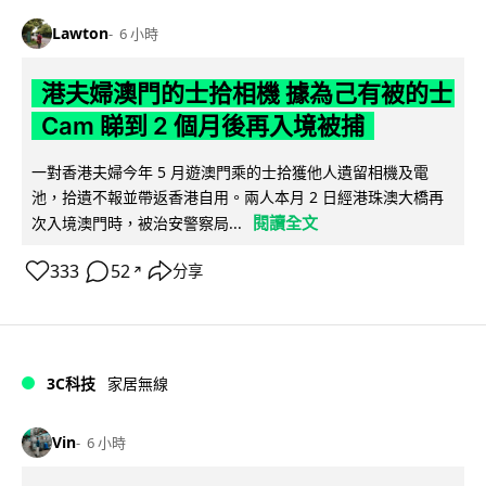
Lawton
6 小時
港夫婦澳門的士拾相機 據為己有被的士
Cam 睇到 2 個月後再入境被捕
一對香港夫婦今年 5 月遊澳門乘的士拾獲他人遺留相機及電
池，拾遺不報並帶返香港自用。兩人本月 2 日經港珠澳大橋再
閱讀全文
次入境澳門時，被治安警察局...
333
52
分享
↗
3C科技
家居無線
Vin
6 小時