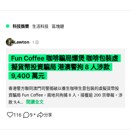
科技娛樂
生活科技
區塊鏈
Lawton
1 日
Fun Coffee 咖啡騙局爆煲 咖啡包裝虛
擬貨幣投資騙局 港澳警拘 8 人涉款
9,400 萬元
香港警方聯同澳門司警搗破以養生咖啡生意包裝的虛擬貨幣投
資騙局 Fun Coffee，兩地共拘捕 8 人，接獲逾 200 宗舉報，涉
閱讀全文
款 9,4...
116
9
分享
↗