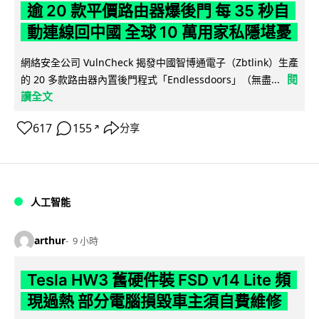
逾 20 款平價路由器爆後門 每 35 秒自
動連線回中國 全球 10 萬用家私隱堪憂
網絡安全公司 VulnCheck 揭發中國智博通電子（Zbtlink）生產
閱
的 20 多款路由器內置後門程式「Endlessdoors」（無盡...
讀全文
617
155
分享
↗
人工智能
arthur
9 小時
Tesla HW3 舊硬件裝 FSD v14 Lite 頻
現過熱 部分電腦損毀車主須自費維修