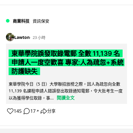
商業科技
資訊保安
Lawton
23 小時
東華學院誤發取錄電郵 全數 11,139 名
申請人一度空歡喜 專家:人為疏忽+系統
防護缺失
東華學院今日（5 日）大學聯招放榜之際，因人為疏忽向全數
11,139 名課程申請人錯誤發出取錄通知電郵，令大批考生一度
閱讀全文
以為獲得學位取錄，事...
145
17
分享
↗