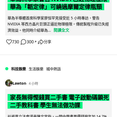
華為「韜定律」可繞過摩爾定律瓶頸
華為半導體首席科學家廖恒罕見接受近 5 小時專訪，警告
NVIDIA 等西方晶片巨頭正逼近物理極限，傳統製程升級已失經
閱讀全文
濟效益。他同時介紹華為...
730
300
分享
↗
科技娛樂
生活娛樂
城中熱話
Lawton
4 小時
家長無得慳錢買二手書 電子啟動碼鎖死
二手教科書 學生無法做功課
社福界立法會議員陳文宜指，一間中學書單價錢按年加 14.7%