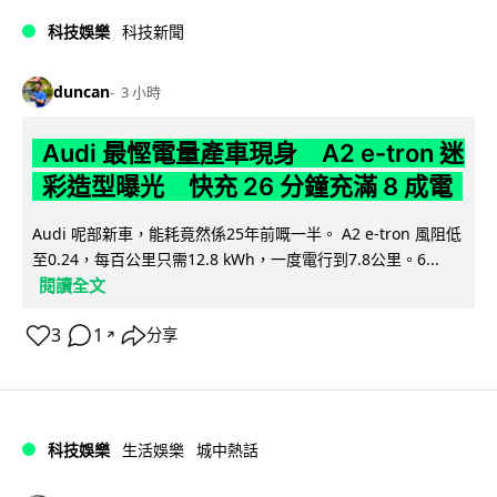
科技娛樂
科技新聞
duncan
3 小時
Audi 最慳電量產車現身 A2 e-tron 迷
彩造型曝光 快充 26 分鐘充滿 8 成電
Audi 呢部新車，能耗竟然係25年前嘅一半。 A2 e-tron 風阻低
至0.24，每百公里只需12.8 kWh，一度電行到7.8公里。6...
閱讀全文
3
1
分享
↗
科技娛樂
生活娛樂
城中熱話