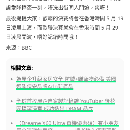
證愛隊捧盃一刻，唔洗出街同人鬥迫，爽呀！
最後提提大家，歐霸的決賽將會在香港時間 5 月 19
日凌晨上演，而歐聯決賽就會在香港時間 5 月 29
日凌晨開波，唔好記錯時間哦！
來源：BBC
相關文章:
為屋企升級家居安全 防賊+睇寵物必備 美國
智能保安品牌Arlo新產品
全球首枚屋企自家製記憶體 YouTuber 後花
園搞潔淨室 成功造出 DRAM 晶片
【Dreame X60 Ultra 買機優惠碼】有小朋友