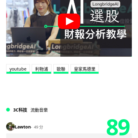
youtube
利物浦
歐聯
皇家馬德里
3C科技
流動音樂
89
Lawton
49 分