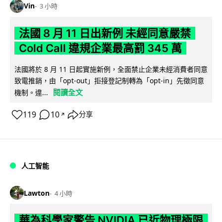
Vin
3 小時
法國 8 月 11 日出新例 未經同意嚴禁
Cold Call 違規企業最高罰 345 萬
法國將於 8 月 11 日起實施新例，全面禁止企業未經消費者同意
致電推銷，由「opt-out」拒接登記制轉為「opt-in」先徵同意
閱讀全文
機制。違...
119
10
分享
↗
人工智能
Lawton
4 小時
華為科學家警告 NVIDIA 已近物理極限