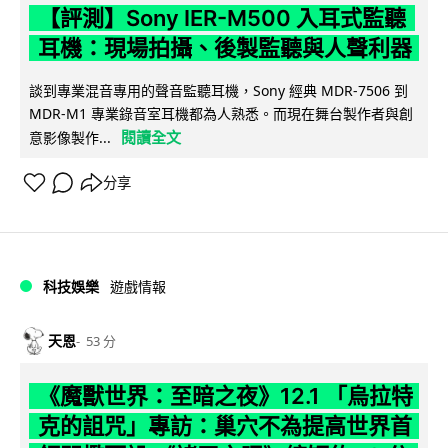
【評測】Sony IER-M500 入耳式監聽
耳機：現場拍攝、後製監聽與人聲利器
談到專業混音專用的聲音監聽耳機，Sony 經典 MDR-7506 到
MDR-M1 專業錄音室耳機都為人熟悉。而現在舞台製作者與創
閱讀全文
意影像製作...
分享
科技娛樂
遊戲情報
天恩
53 分
《魔獸世界：至暗之夜》12.1 「烏拉特
克的詛咒」專訪：巢穴不為提高世界首