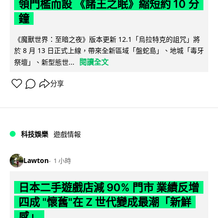
領門檻而設 《諸王之眠》縮短約 10 分
鐘
《魔獸世界：至暗之夜》版本更新 12.1「烏拉特克的詛咒」將
於 8 月 13 日正式上線，帶來全新區域「盤蛇島」、地城「毒牙
閱讀全文
祭壇」、新型態世...
分享
科技娛樂
遊戲情報
Lawton
1 小時
日本二手遊戲店減 90% 門市 業績反增
四成 "懷舊"在 Z 世代變成最潮「新鮮
感」