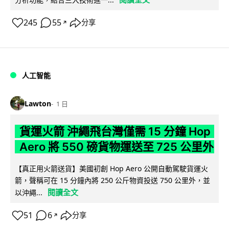
245
55
分享
↗
人工智能
Lawton
1 日
貨運火箭 沖繩飛台灣僅需 15 分鐘 Hop
Aero 將 550 磅貨物運送至 725 公里外
【真正用火箭送貨】美國初創 Hop Aero 公開自動駕駛貨運火
箭，聲稱可在 15 分鐘內將 250 公斤物資投送 750 公里外，並
閱讀全文
以沖繩...
51
6
分享
↗