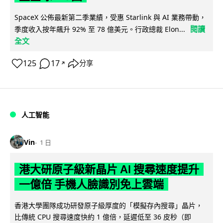
SpaceX 公佈最新第二季業績，受惠 Starlink 與 AI 業務帶動，
閱讀
季度收入按年飆升 92% 至 78 億美元。行政總裁 Elon...
全文
125
17
分享
↗
人工智能
Vin
1 日
港大研原子級新晶片 AI 搜尋速度提升
一億倍 手機人臉識別免上雲端
香港大學團隊成功研發原子級厚度的「模擬存內搜尋」晶片，
比傳統 CPU 搜尋速度快約 1 億倍，延遲低至 36 皮秒（即