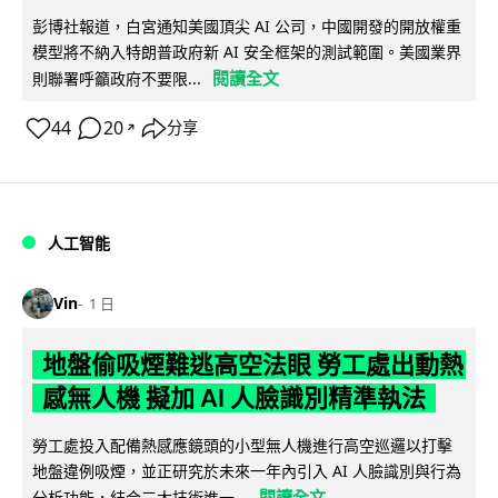
彭博社報道，白宮通知美國頂尖 AI 公司，中國開發的開放權重
模型將不納入特朗普政府新 AI 安全框架的測試範圍。美國業界
閱讀全文
則聯署呼籲政府不要限...
44
20
分享
↗
人工智能
Vin
1 日
地盤偷吸煙難逃高空法眼 勞工處出動熱
感無人機 擬加 AI 人臉識別精準執法
勞工處投入配備熱感應鏡頭的小型無人機進行高空巡邏以打擊
地盤違例吸煙，並正研究於未來一年內引入 AI 人臉識別與行為
閱讀全文
分析功能，結合三大技術進一...