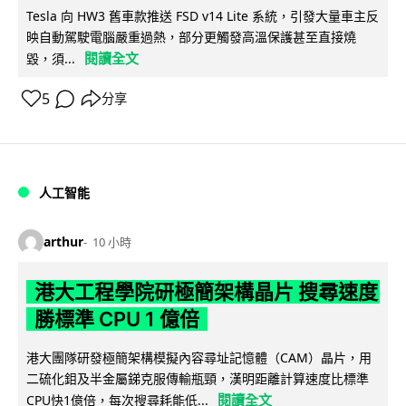
Tesla 向 HW3 舊車款推送 FSD v14 Lite 系統，引發大量車主反
映自動駕駛電腦嚴重過熱，部分更觸發高溫保護甚至直接燒
閱讀全文
毀，須...
5
分享
人工智能
arthur
10 小時
港大工程學院研極簡架構晶片 搜尋速度
勝標準 CPU 1 億倍
港大團隊研發極簡架構模擬內容尋址記憶體（CAM）晶片，用
二硫化鉬及半金屬銻克服傳輸瓶頸，漢明距離計算速度比標準
閱讀全文
CPU快1億倍，每次搜尋耗能低...