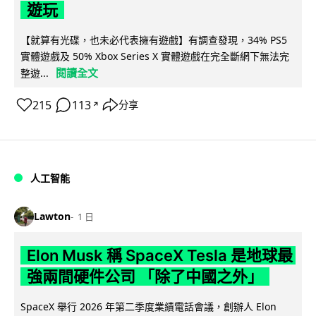
遊玩
【就算有光碟，也未必代表擁有遊戲】有調查發現，34% PS5
實體遊戲及 50% Xbox Series X 實體遊戲在完全斷網下無法完
閱讀全文
整遊...
215
113
分享
↗
人工智能
Lawton
1 日
Elon Musk 稱 SpaceX Tesla 是地球最
強兩間硬件公司 「除了中國之外」
SpaceX 舉行 2026 年第二季度業績電話會議，創辦人 Elon