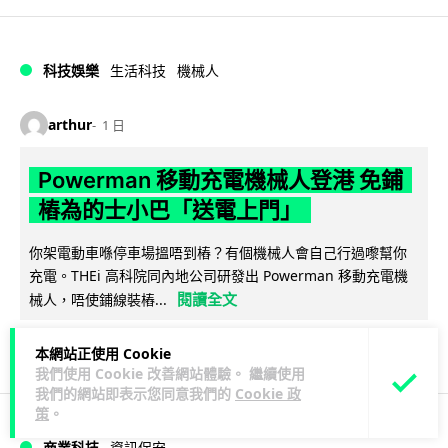
科技娛樂
生活科技
機械人
arthur
1 日
Powerman 移動充電機械人登港 免鋪
樁為的士小巴「送電上門」
你架電動車喺停車場搵唔到樁？有個機械人會自己行過嚟幫你
充電。THEi 高科院同內地公司研發出 Powerman 移動充電機
閱讀全文
械人，唔使鋪線裝樁...
28
14
分享
↗
本網站正使用 Cookie
我們使用 Cookie 改善網站體驗。 繼續使用
我們的網站即表示您同意我們的
Cookie 政
策
。
商業科技
資訊保安