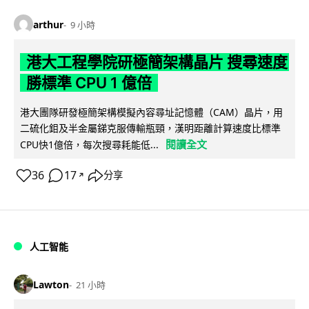
arthur
9 小時
港大工程學院研極簡架構晶片 搜尋速度
勝標準 CPU 1 億倍
港大團隊研發極簡架構模擬內容尋址記憶體（CAM）晶片，用
二硫化鉬及半金屬銻克服傳輸瓶頸，漢明距離計算速度比標準
閱讀全文
CPU快1億倍，每次搜尋耗能低...
36
17
分享
↗
人工智能
Lawton
21 小時