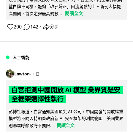
望白牌車司機，能夠「改邪歸正」回流駕駛的士。新例大幅提
閱讀全文
高罰則，首次定罪最高罰款...
200
142
分享
↗
人工智能
Lawton
1 日
白宮拒測中國開放 AI 模型 業界質疑安
全框架選擇性執行
彭博社報道，白宮通知美國頂尖 AI 公司，中國開發的開放權重
模型將不納入特朗普政府新 AI 安全框架的測試範圍。美國業界
閱讀全文
則聯署呼籲政府不要限...