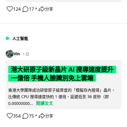
124
17
分享
↗
人工智能
Vin
1 日
港大研原子級新晶片 AI 搜尋速度提升
一億倍 手機人臉識別免上雲端
香港大學團隊成功研發原子級厚度的「模擬存內搜尋」晶片，
比傳統 CPU 搜尋速度快約 1 億倍，延遲低至 36 皮秒（即
閱讀全文
0.00000000...
354
75
分享
↗