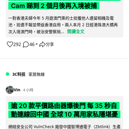
Cam 睇到 2 個月後再入境被捕
一對香港夫婦今年 5 月遊澳門乘的士拾獲他人遺留相機及電
池，拾遺不報並帶返香港自用。兩人本月 2 日經港珠澳大橋再
閱讀全文
次入境澳門時，被治安警察局...
292
46
分享
↗
3C科技
家居無線
Vin
4 小時
逾 20 款平價路由器爆後門 每 35 秒自
動連線回中國 全球 10 萬用家私隱堪憂
網絡安全公司 VulnCheck 揭發中國智博通電子（Zbtlink）生產