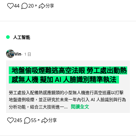
44
20
分享
↗
人工智能
Vin
1 日
地盤偷吸煙難逃高空法眼 勞工處出動熱
感無人機 擬加 AI 人臉識別精準執法
勞工處投入配備熱感應鏡頭的小型無人機進行高空巡邏以打擊
地盤違例吸煙，並正研究於未來一年內引入 AI 人臉識別與行為
閱讀全文
分析功能，結合三大技術進一...
245
55
分享
↗