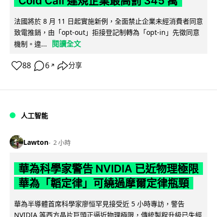
Cold Call 違規企業最高罰 345 萬
法國將於 8 月 11 日起實施新例，全面禁止企業未經消費者同意
致電推銷，由「opt-out」拒接登記制轉為「opt-in」先徵同意
閱讀全文
機制。違...
88
6
分享
↗
人工智能
Lawton
2 小時
華為科學家警告 NVIDIA 已近物理極限
華為「韜定律」可繞過摩爾定律瓶頸
華為半導體首席科學家廖恒罕見接受近 5 小時專訪，警告
NVIDIA 等西方晶片巨頭正逼近物理極限，傳統製程升級已失經