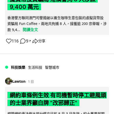
9,400 萬元
香港警方聯同澳門司警搗破以養生咖啡生意包裝的虛擬貨幣投
資騙局 Fun Coffee，兩地共拘捕 8 人，接獲逾 200 宗舉報，涉
閱讀全文
款 9,4...
116
9
分享
↗
科技娛樂
生活科技
智慧城市
Lawton
1 日
網約車條例生效 有司機暫時停工避風頭
的士業界籲白牌 "改邪歸正"
規管網約車法例大部分條文已於 8 月 3 日生效，的士業界就期