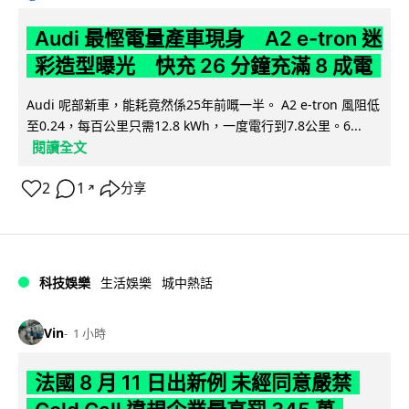
Audi 最慳電量產車現身 A2 e-tron 迷
彩造型曝光 快充 26 分鐘充滿 8 成電
Audi 呢部新車，能耗竟然係25年前嘅一半。 A2 e-tron 風阻低
至0.24，每百公里只需12.8 kWh，一度電行到7.8公里。6...
閱讀全文
2
1
分享
↗
科技娛樂
生活娛樂
城中熱話
Vin
1 小時
法國 8 月 11 日出新例 未經同意嚴禁