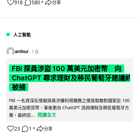
918
580
分享
↗
人工智能
arthur
1 日
FBI 探員涉盜 100 萬美元加密幣 向
ChatGPT 尋求理財及移民葡萄牙建議終
被捕
FBI 一名資深反情報探員涉嫌利用職務之便盜取敵對國家近 100
萬美元加密貨幣，事後更向 ChatGPT 諮詢理財及移民葡萄牙方
閱讀全文
案，最終因...
23
1
分享
↗