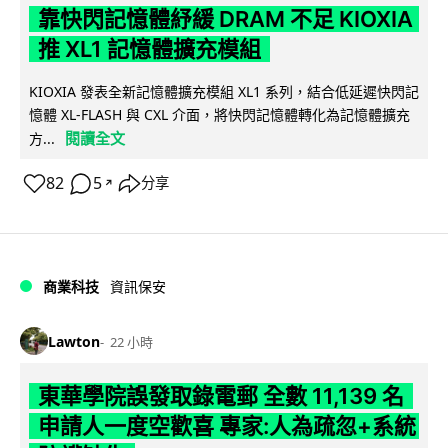
靠快閃記憶體紓緩 DRAM 不足 KIOXIA
推 XL1 記憶體擴充模組
KIOXIA 發表全新記憶體擴充模組 XL1 系列，結合低延遲快閃記
憶體 XL-FLASH 與 CXL 介面，將快閃記憶體轉化為記憶體擴充
閱讀全文
方...
82
5
分享
↗
商業科技
資訊保安
Lawton
22 小時
東華學院誤發取錄電郵 全數 11,139 名
申請人一度空歡喜 專家:人為疏忽+系統