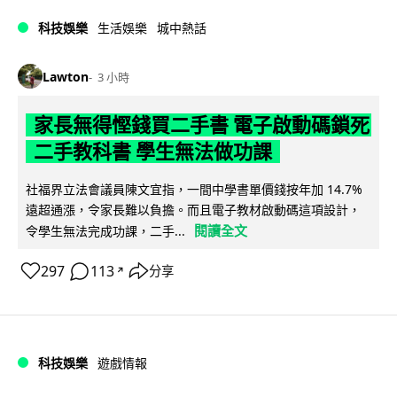
科技娛樂
生活娛樂
城中熱話
Lawton
3 小時
家長無得慳錢買二手書 電子啟動碼鎖死
二手教科書 學生無法做功課
社福界立法會議員陳文宜指，一間中學書單價錢按年加 14.7%
遠超通漲，令家長難以負擔。而且電子教材啟動碼這項設計，
閱讀全文
令學生無法完成功課，二手...
297
113
分享
↗
科技娛樂
遊戲情報