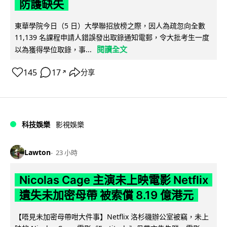
防護缺失
東華學院今日（5 日）大學聯招放榜之際，因人為疏忽向全數
11,139 名課程申請人錯誤發出取錄通知電郵，令大批考生一度
閱讀全文
以為獲得學位取錄，事...
145
17
分享
↗
科技娛樂
影視娛樂
Lawton
23 小時
Nicolas Cage 主演未上映電影 Netflix
遺失未加密母帶 被索償 8.19 億港元
【唔見未加密母帶咁大件事】Netflix 洛杉磯辦公室被竊，未上