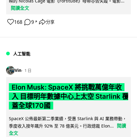
映的 Nicolas Cage 電影《Fortitude》母帶亦告失蹤。電影...
閱讀全文
168
9
分享
↗
人工智能
Vin
1 日
Elon Musk: SpaceX 將挑戰萬億年收
入 目標明年數據中心上太空 Starlink 覆
蓋全球170國
SpaceX 公佈最新第二季業績，受惠 Starlink 與 AI 業務帶動，
閱讀
季度收入按年飆升 92% 至 78 億美元。行政總裁 Elon...
全文