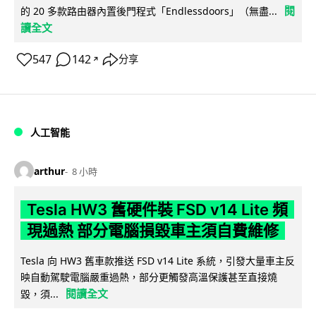
閱
的 20 多款路由器內置後門程式「Endlessdoors」（無盡...
讀全文
547
142
分享
↗
人工智能
arthur
8 小時
Tesla HW3 舊硬件裝 FSD v14 Lite 頻
現過熱 部分電腦損毀車主須自費維修
Tesla 向 HW3 舊車款推送 FSD v14 Lite 系統，引發大量車主反
映自動駕駛電腦嚴重過熱，部分更觸發高溫保護甚至直接燒
閱讀全文
毀，須...