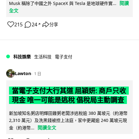
閱讀
Musk 稱除了中國之外 SpaceX 與 Tesla 是地球硬件實...
全文
215
24
分享
↗
科技娛樂
生活科技
電子支付
Lawton
1 日
當電子支付大行其道 屈穎妍: 商戶只收
現金 唯一可能是逃稅 倡稅局主動調查
新加坡知名粥店明輝田雞粥老闆涉逃稅逾 380 萬坡元（約港幣
2,310 萬元）及洗黑錢被控上法庭，家中更藏逾 240 萬坡元現
閱讀全文
金（約港幣...