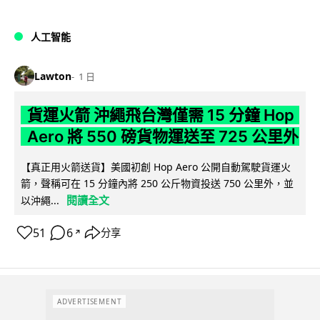
人工智能
Lawton
1 日
貨運火箭 沖繩飛台灣僅需 15 分鐘 Hop
Aero 將 550 磅貨物運送至 725 公里外
【真正用火箭送貨】美國初創 Hop Aero 公開自動駕駛貨運火
箭，聲稱可在 15 分鐘內將 250 公斤物資投送 750 公里外，並
閱讀全文
以沖繩...
51
6
分享
↗
ADVERTISEMENT