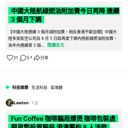
中國大陸航線燃油附加費今日再降 連續
3 個月下調
【中國大陸連續 3 個月減附加費，相反香港不斷加價】中國大
陸多家航空公司自 8 月 5 日起再度下調內陸航線燃油附加費，
閱讀全文
為年內連續第 3 個...
31
5
分享
↗
科技娛樂
生活科技
區塊鏈
Lawton
1 日
Fun Coffee 咖啡騙局爆煲 咖啡包裝虛
擬貨幣投資騙局 港澳警拘 8 人涉款