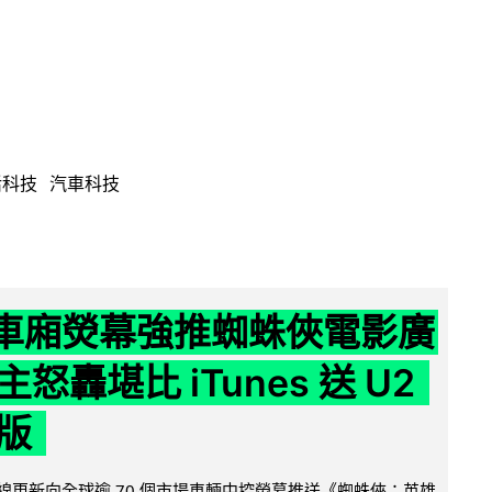
活科技
汽車科技
 車廂熒幕強推蜘蛛俠電影廣
怒轟堪比 iTunes 送 U2
版
無線更新向全球逾 70 個市場車輛中控熒幕推送《蜘蛛俠：英雄