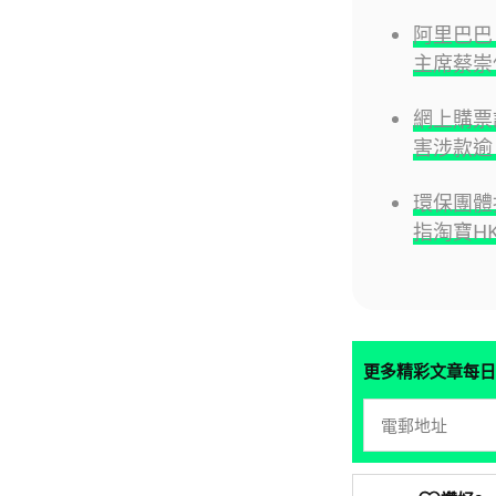
阿里巴巴
主席蔡崇
網上購票詐
害涉款逾 
環保團體
指淘寶HK
更多精彩文章每日