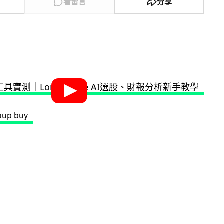
看留言
分享
oup buy