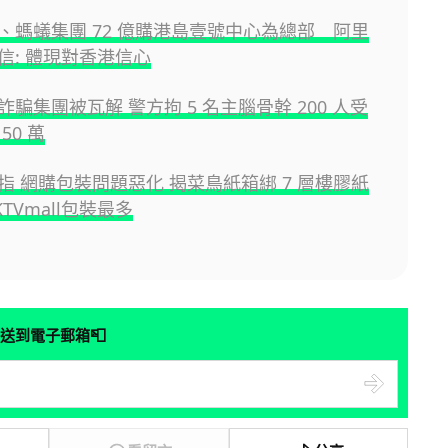
、螞蟻集團 72 億購港島壹號中心為總部 阿里
信: 體現對香港信心
騙集團被瓦解 警方拘 5 名主腦骨幹 200 人受
50 萬
指 網購包裝問題惡化 揭菜鳥紙箱綁 7 層樓膠紙
TVmall包裝最多
📮
送到電子郵箱