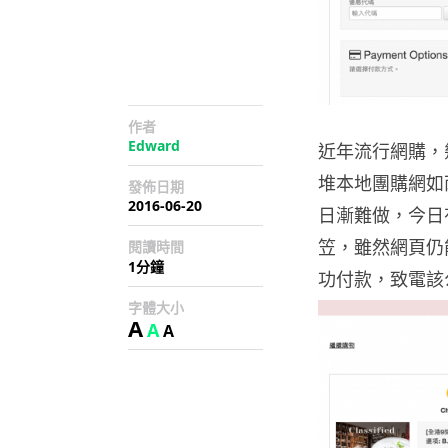
作者
Edward
近年流行網購，幾
堆本地團購網如
發佈日期
2016-06-20
日漸難做，今日有
笠，雖然網頁仍
閱讀時間
1分鐘
功付款，致電該
字體大小
A
A
A