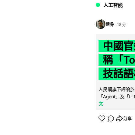
人工智能
藍骨
18 分
中國官
稱「To
技話語
人民網旗下評論於 
「Agent」及「
文
分享