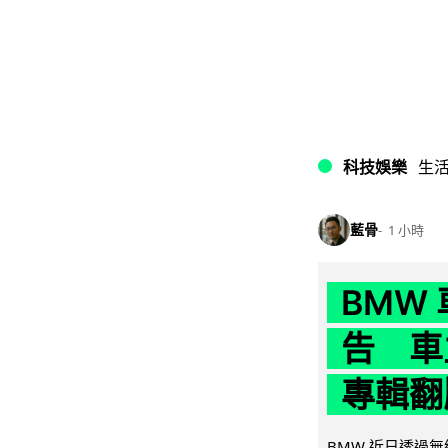
科技娛樂
生
藍骨
1 小時
BMW
告 車主
專輯翻
BMW 近日透過