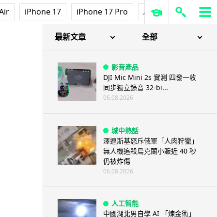
Air
iPhone 17
iPhone 17 Pro
AirPods Pro 3
Ap
最新文章
全部
影音產品
DJI Mic Mini 2s 實測 四發一收
同步獨立錄音 32-bi...
06.08.2026
城中熱話
澤連斯基怒斥俄軍「人肉狩獵」
無人機追殺烏克蘭小販近 40 秒
仍被炸傷
06.08.2026
人工智能
中國湖北男自學 AI 「煉金術」