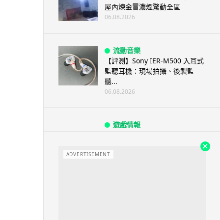
屋內煉金冒濃煙驚動全區
06.08.2026
流動音樂
【評測】Sony IER-M500 入耳式
監聽耳機：現場拍攝、後製監
聽...
06.08.2026
遊戲情報
《魔獸世界：至暗之夜》12.1
「烏拉特克的詛咒」專訪：巢穴
不為提高世...
ADVERTISEMENT
06.08.2026
遊戲情報
日本二手遊戲店減 90% 門市 業
績反增四成 “懷...