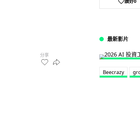
讚好
0
最新影片
分享
Beecrazy
gr