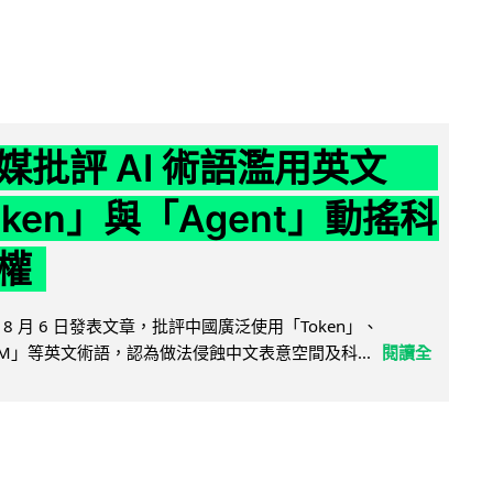
媒批評 AI 術語濫用英文
ken」與「Agent」動搖科
權
8 月 6 日發表文章，批評中國廣泛使用「Token」、
LLM」等英文術語，認為做法侵蝕中文表意空間及科...
閱讀全