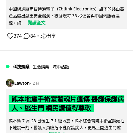
中國網通廠商智博通電子（Zbtlink Electronics）旗下的路由器
產品爆出嚴重安全漏洞，被發現每 35 秒便會與中國伺服器連
閱讀全文
線，旗...
374
84
分享
↗
科技娛樂
生活娛樂
城中熱話
Lawton
2 日
熊本地震手術室驚魂片瘋傳 醫護保護病
人、逃生門 網民讚值得尊敬
熊本縣 7 月 28 日發生 7.1 級地震，熊本綜合醫院手術室鏡頭拍
下地震一刻，醫護人員臨危不亂保護病人，更馬上開逃生門確