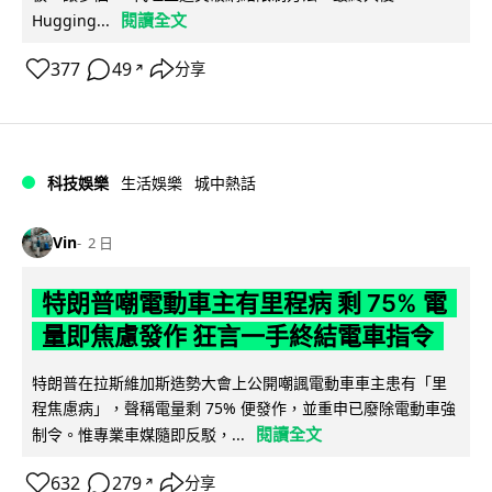
閱讀全文
Hugging...
377
49
分享
↗
科技娛樂
生活娛樂
城中熱話
Vin
2 日
特朗普嘲電動車主有里程病 剩 75% 電
量即焦慮發作 狂言一手終結電車指令
特朗普在拉斯維加斯造勢大會上公開嘲諷電動車車主患有「里
程焦慮病」，聲稱電量剩 75% 便發作，並重申已廢除電動車強
閱讀全文
制令。惟專業車媒隨即反駁，...
632
279
分享
↗