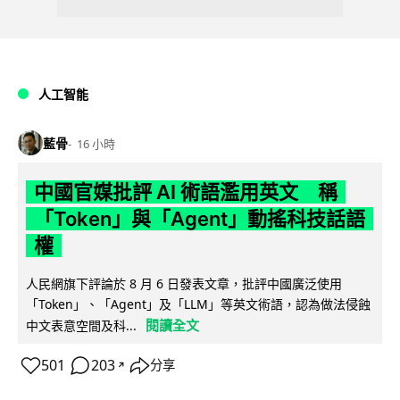
人工智能
藍骨
16 小時
中國官媒批評 AI 術語濫用英文 稱
「Token」與「Agent」動搖科技話語
權
人民網旗下評論於 8 月 6 日發表文章，批評中國廣泛使用
「Token」、「Agent」及「LLM」等英文術語，認為做法侵蝕
閱讀全文
中文表意空間及科...
501
203
分享
↗