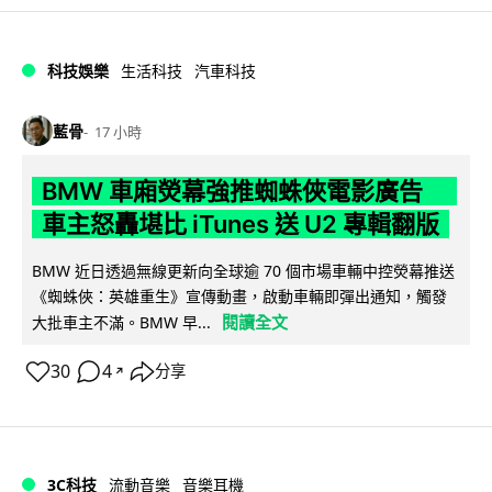
科技娛樂
生活科技
汽車科技
藍骨
17 小時
BMW 車廂熒幕強推蜘蛛俠電影廣告
車主怒轟堪比 iTunes 送 U2 專輯翻版
BMW 近日透過無線更新向全球逾 70 個市場車輛中控熒幕推送
《蜘蛛俠：英雄重生》宣傳動畫，啟動車輛即彈出通知，觸發
閱讀全文
大批車主不滿。BMW 早...
30
4
分享
↗
3C科技
流動音樂
音樂耳機