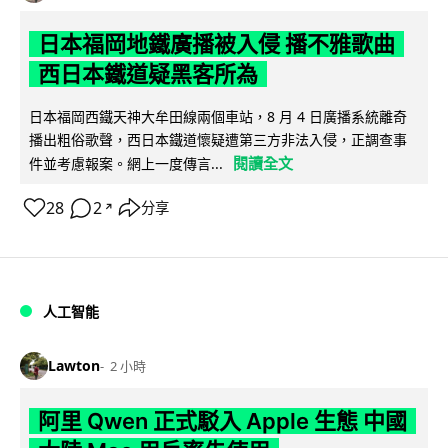
日本福岡地鐵廣播被入侵 播不雅歌曲
西日本鐵道疑黑客所為
日本福岡西鐵天神大牟田線兩個車站，8 月 4 日廣播系統離奇
播出粗俗歌聲，西日本鐵道懷疑遭第三方非法入侵，正調查事
閱讀全文
件並考慮報案。網上一度傳言...
28
2
分享
↗
人工智能
Lawton
2 小時
阿里 Qwen 正式駁入 Apple 生態 中國