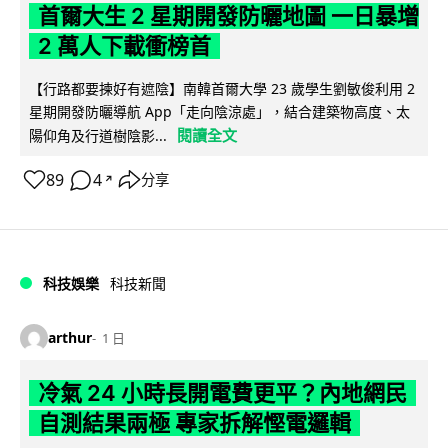
首爾大生 2 星期開發防曬地圖 一日暴增
2 萬人下載衝榜首
【行路都要揀好有遮陰】南韓首爾大學 23 歲學生劉敏俊利用 2
星期開發防曬導航 App「走向陰涼處」，結合建築物高度、太
閱讀全文
陽仰角及行道樹陰影...
89
4
分享
↗
科技娛樂
科技新聞
arthur
1 日
冷氣 24 小時長開電費更平？內地網民
自測結果兩極 專家拆解慳電邏輯