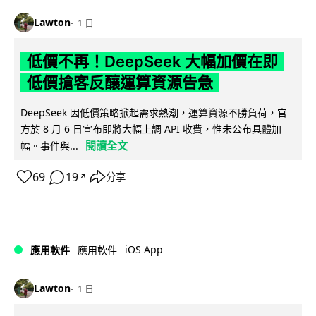
Lawton
1 日
低價不再！DeepSeek 大幅加價在即
低價搶客反釀運算資源告急
DeepSeek 因低價策略掀起需求熱潮，運算資源不勝負荷，官
方於 8 月 6 日宣布即將大幅上調 API 收費，惟未公布具體加
閱讀全文
幅。事件與...
69
19
分享
↗
iOS App
應用軟件
應用軟件
Lawton
1 日