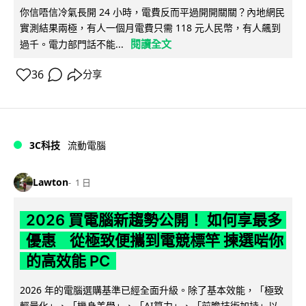
你信唔信冷氣長開 24 小時，電費反而平過開開關關？內地網民
實測結果兩極，有人一個月電費只需 118 元人民幣，有人飆到
閱讀全文
過千。電力部門話不能...
36
分享
3C科技
流動電腦
Lawton
1 日
2026 買電腦新趨勢公開！ 如何享最多
優惠 從極致便攜到電競標竿 揀選啱你
的高效能 PC
2026 年的電腦選購基準已經全面升級。除了基本效能，「極致
輕量化」、「機身美學」、「AI算力」、「前瞻技術加持」以