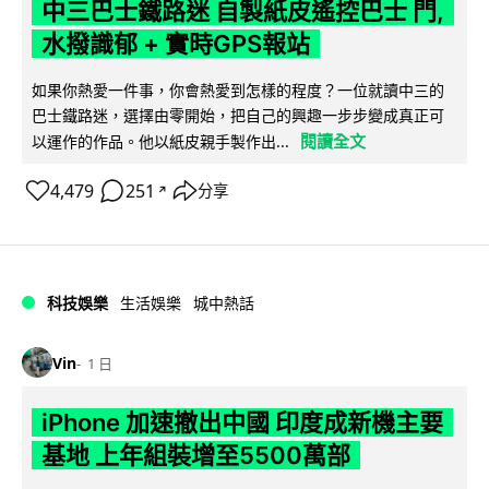
中三巴士鐵路迷 自製紙皮遙控巴士 門,
水撥識郁 + 實時GPS報站
如果你熱愛一件事，你會熱愛到怎樣的程度？一位就讀中三的
巴士鐵路迷，選擇由零開始，把自己的興趣一步步變成真正可
閱讀全文
以運作的作品。他以紙皮親手製作出...
4,479
251
分享
↗
科技娛樂
生活娛樂
城中熱話
Vin
1 日
iPhone 加速撤出中國 印度成新機主要
基地 上年組裝增至5500萬部