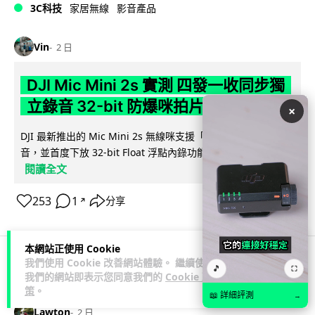
3C科技
家居無線
影音產品
Vin
2 日
DJI Mic Mini 2s 實測 四發一收同步獨
立錄音 32-bit 防爆咪拍片必備
×
DJI 最新推出的 Mic Mini 2s 無線咪支援「四發一收」分軌錄
音，並首度下放 32-bit Float 浮點內錄功能。本文經實測其...
閱讀全文
253
1
分享
↗
本網站正使用 Cookie
我們使用 Cookie 改善網站體驗。 繼續使用
🎵
⛶
科技娛樂
生活娛樂
城中熱話
我們的網站即表示您同意我們的
Cookie 政
策
。
📖 詳細評測
→
Lawton
2 日