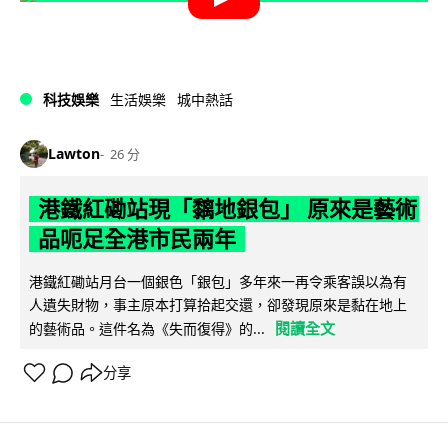
科技娛樂
生活娛樂
城中熱話
Lawton
26 分
港鐵紅磡站現「黐地銀包」 原來是藝術
品呃足全港市民兩年
港鐵紅磡站月台一個銀色「銀包」多年來一再令乘客誤以為有
人遺失財物，事主原本打算拾起交還，卻發現原來是黏在地上
閱讀全文
的藝術品。這件名為《失而復得》的...
分享