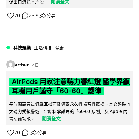
閱讀全文
保出口流通。片段...
70
23
分享
↗
科技娛樂
生活科技
健康
arthur
2 日
AirPods 用家注意聽力響紅燈 醫學界籲
耳機用戶謹守「60-60」鐵律
長時間高音量佩戴耳機可能導致永久性噪音性聽損。本文盤點 4
大聽力受損警號，介紹科學護耳的「60-60 原則」及 Apple 內
閱讀全文
置防護功能，...
20
分享