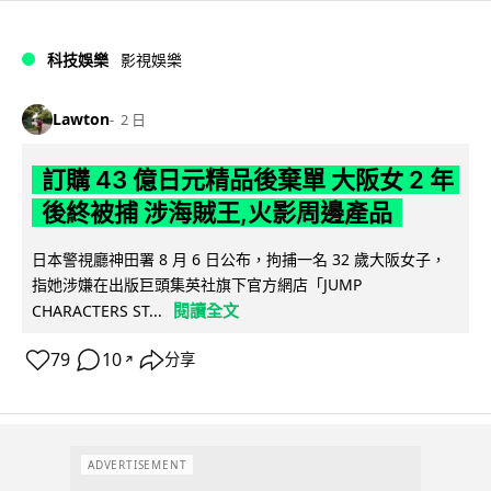
科技娛樂
影視娛樂
Lawton
2 日
訂購 43 億日元精品後棄單 大阪女 2 年
後終被捕 涉海賊王,火影周邊產品
日本警視廳神田署 8 月 6 日公布，拘捕一名 32 歲大阪女子，
指她涉嫌在出版巨頭集英社旗下官方網店「JUMP
閱讀全文
CHARACTERS ST...
79
10
分享
↗
ADVERTISEMENT