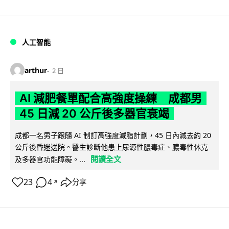
人工智能
arthur
2 日
AI 減肥餐單配合高強度操練 成都男
45 日減 20 公斤後多器官衰竭
成都一名男子跟隨 AI 制訂高強度減脂計劃，45 日內減去約 20
公斤後昏迷送院。醫生診斷他患上尿源性膿毒症、膿毒性休克
閱讀全文
及多器官功能障礙。...
23
4
分享
↗