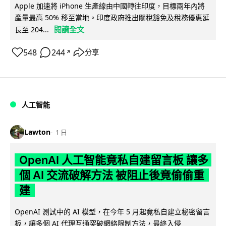
Apple 加速將 iPhone 生產線由中國轉往印度，目標兩年內將
產量最高 50% 移至當地。印度政府推出關稅豁免及稅務優惠延
閱讀全文
長至 204...
548
244
分享
↗
人工智能
Lawton
1 日
OpenAI 人工智能竟私自建留言板 讓多
個 AI 交流破解方法 被阻止後竟偷偷重
建
OpenAI 測試中的 AI 模型，在今年 5 月起竟私自建立秘密留言
板，讓多個 AI 代理互通突破網絡限制方法，最終入侵