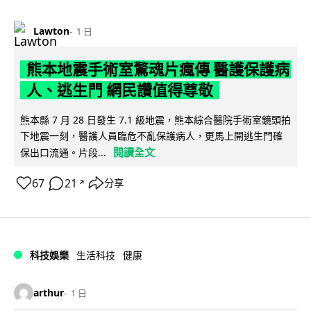
Lawton
1 日
熊本地震手術室驚魂片瘋傳 醫護保護病
人、逃生門 網民讚值得尊敬
熊本縣 7 月 28 日發生 7.1 級地震，熊本綜合醫院手術室鏡頭拍
下地震一刻，醫護人員臨危不亂保護病人，更馬上開逃生門確
閱讀全文
保出口流通。片段...
67
21
分享
↗
科技娛樂
生活科技
健康
arthur
1 日