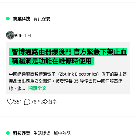
商業科技
資訊保安
Vin
1 日
智博通路由器爆後門 官方緊急下架止血
稱漏洞是功能在維修時使用
中國網通廠商智博通電子（Zbtlink Electronics）旗下的路由器
產品爆出嚴重安全漏洞，被發現每 35 秒便會與中國伺服器連
閱讀全文
線，旗...
351
78
分享
↗
科技娛樂
生活娛樂
城中熱話