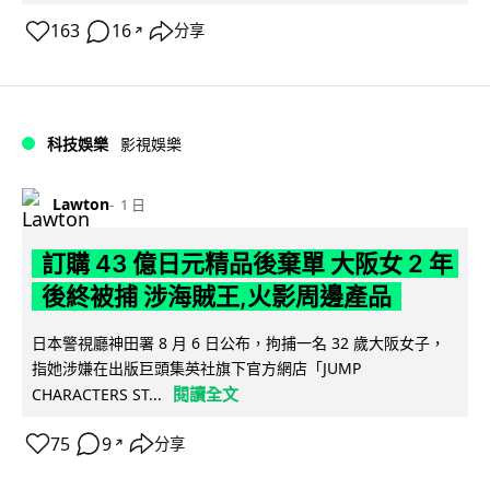
163
16
分享
↗
科技娛樂
影視娛樂
Lawton
1 日
訂購 43 億日元精品後棄單 大阪女 2 年
後終被捕 涉海賊王,火影周邊產品
日本警視廳神田署 8 月 6 日公布，拘捕一名 32 歲大阪女子，
指她涉嫌在出版巨頭集英社旗下官方網店「JUMP
閱讀全文
CHARACTERS ST...
75
9
分享
↗