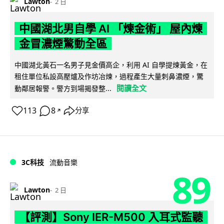
Lawton
2 日
中國湖北男自學 AI 「煉金術」 屋內煉
金冒濃煙驚動全區
中國湖北黃石一名男子見金價高企，利用 AI 自學提煉黃金，在
租住單位私設高壓爐及作坊冶煉，過程產生大量刺鼻濃煙，驚
閱讀全文
動鄰居報警。警方到場揭發整...
113
8
分享
↗
3C科技
流動音樂
89
Lawton
2 日
【評測】Sony IER-M500 入耳式監聽