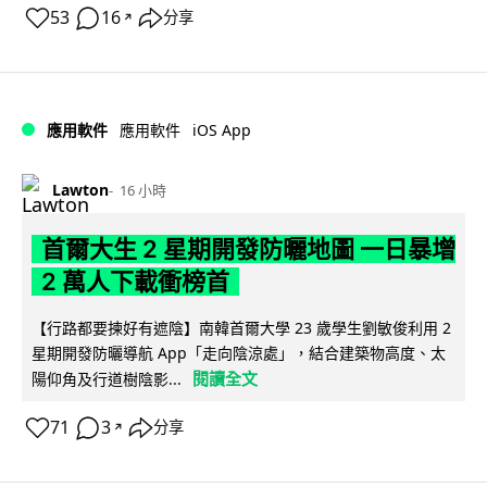
53
16
分享
↗
iOS App
應用軟件
應用軟件
Lawton
16 小時
首爾大生 2 星期開發防曬地圖 一日暴增
2 萬人下載衝榜首
【行路都要揀好有遮陰】南韓首爾大學 23 歲學生劉敏俊利用 2
星期開發防曬導航 App「走向陰涼處」，結合建築物高度、太
閱讀全文
陽仰角及行道樹陰影...
71
3
分享
↗