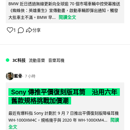
BMW 近日透過無線更新向全球逾 70 個市場車輛中控熒幕推送
《蜘蛛俠：英雄重生》宣傳動畫，啟動車輛即彈出通知，觸發
閱讀全文
大批車主不滿。BMW 早...
1
分享
3C科技
流動音樂
音樂耳機
藍骨
7 小時
Sony 傳推平價復刻版耳筒 沿用六年
舊款規格挑戰加價潮
最近有爆料指 Sony 計劃於 9 月 7 日推出平價復刻版降噪耳機
閱讀
WH-1000XM4C，規格幾乎與 2020 年 WH-1000XM4...
全文