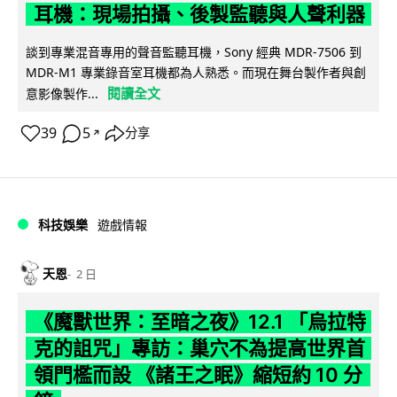
耳機：現場拍攝、後製監聽與人聲利器
談到專業混音專用的聲音監聽耳機，Sony 經典 MDR-7506 到
MDR-M1 專業錄音室耳機都為人熟悉。而現在舞台製作者與創
閱讀全文
意影像製作...
39
5
分享
↗
科技娛樂
遊戲情報
天恩
2 日
《魔獸世界：至暗之夜》12.1 「烏拉特
克的詛咒」專訪：巢穴不為提高世界首
領門檻而設 《諸王之眠》縮短約 10 分