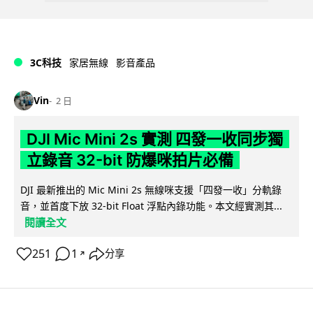
3C科技
家居無線
影音產品
Vin
2 日
DJI Mic Mini 2s 實測 四發一收同步獨
立錄音 32-bit 防爆咪拍片必備
DJI 最新推出的 Mic Mini 2s 無線咪支援「四發一收」分軌錄
音，並首度下放 32-bit Float 浮點內錄功能。本文經實測其...
閱讀全文
251
1
分享
↗