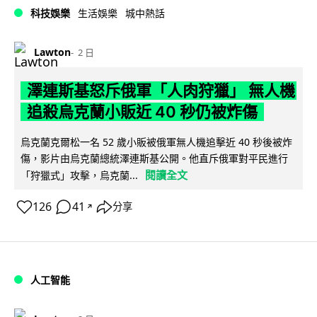
科技娛樂
生活娛樂
城中熱話
Lawton
2 日
澤連斯基怒斥俄軍「人肉狩獵」 無人機
追殺烏克蘭小販近 40 秒仍被炸傷
烏克蘭克爾松一名 52 歲小販被俄軍無人機追擊近 40 秒後被炸
傷，影片由烏克蘭總統澤連斯基公開。他直斥俄軍對平民進行
閱讀全文
「狩獵式」攻擊，烏克蘭...
126
41
分享
↗
人工智能