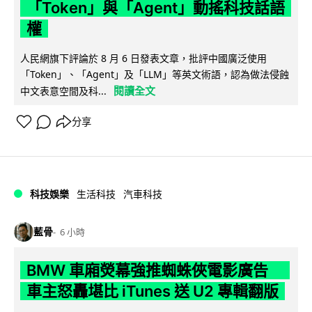
「Token」與「Agent」動搖科技話語
權
人民網旗下評論於 8 月 6 日發表文章，批評中國廣泛使用
「Token」、「Agent」及「LLM」等英文術語，認為做法侵蝕
閱讀全文
中文表意空間及科...
分享
科技娛樂
生活科技
汽車科技
藍骨
6 小時
BMW 車廂熒幕強推蜘蛛俠電影廣告
車主怒轟堪比 iTunes 送 U2 專輯翻版