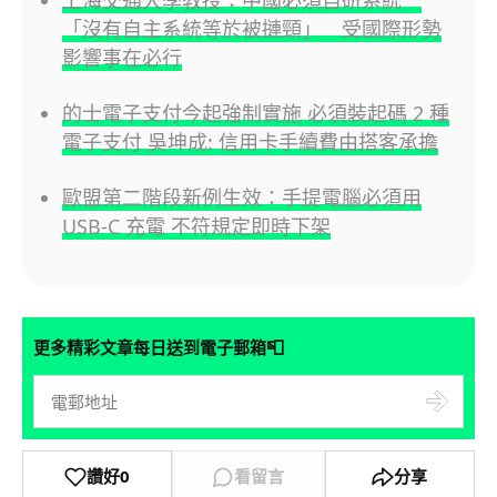
「沒有自主系統等於被摙頸」 受國際形勢
影響事在必行
的士電子支付今起強制實施 必須裝起碼 2 種
電子支付 吳坤成: 信用卡手續費由搭客承擔
歐盟第二階段新例生效：手提電腦必須用
USB-C 充電 不符規定即時下架
📮
更多精彩文章每日送到電子郵箱
讚好
0
看留言
分享