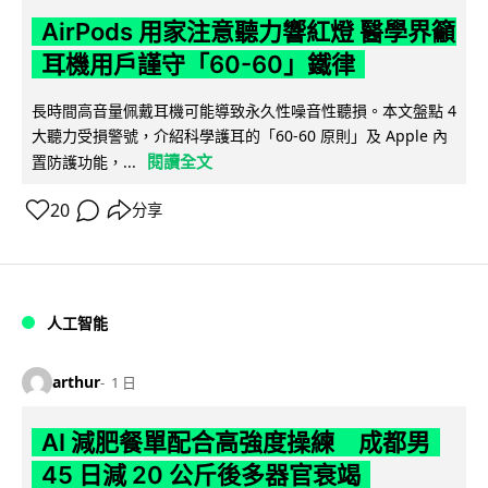
AirPods 用家注意聽力響紅燈 醫學界籲
耳機用戶謹守「60-60」鐵律
長時間高音量佩戴耳機可能導致永久性噪音性聽損。本文盤點 4
大聽力受損警號，介紹科學護耳的「60-60 原則」及 Apple 內
閱讀全文
置防護功能，...
20
分享
人工智能
arthur
1 日
AI 減肥餐單配合高強度操練 成都男
45 日減 20 公斤後多器官衰竭