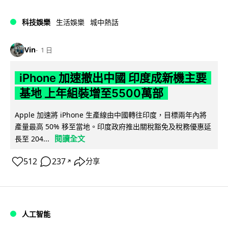
科技娛樂
生活娛樂
城中熱話
Vin
1 日
iPhone 加速撤出中國 印度成新機主要
基地 上年組裝增至5500萬部
Apple 加速將 iPhone 生產線由中國轉往印度，目標兩年內將
產量最高 50% 移至當地。印度政府推出關稅豁免及稅務優惠延
閱讀全文
長至 204...
512
237
分享
↗
人工智能