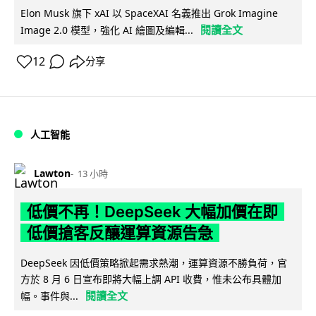
Elon Musk 旗下 xAI 以 SpaceXAI 名義推出 Grok Imagine
閱讀全文
Image 2.0 模型，強化 AI 繪圖及編輯...
12
分享
人工智能
Lawton
13 小時
低價不再！DeepSeek 大幅加價在即
低價搶客反釀運算資源告急
DeepSeek 因低價策略掀起需求熱潮，運算資源不勝負荷，官
方於 8 月 6 日宣布即將大幅上調 API 收費，惟未公布具體加
閱讀全文
幅。事件與...