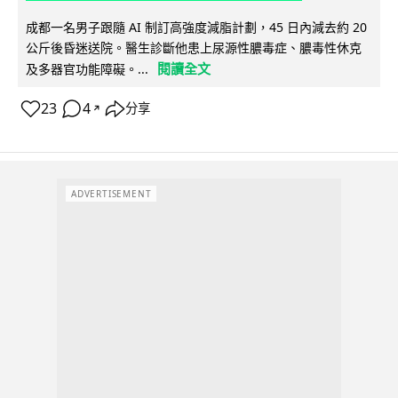
成都一名男子跟隨 AI 制訂高強度減脂計劃，45 日內減去約 20
公斤後昏迷送院。醫生診斷他患上尿源性膿毒症、膿毒性休克
閱讀全文
及多器官功能障礙。...
23
4
分享
↗
ADVERTISEMENT