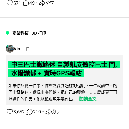
571
49
分享
↗
商業科技
3D 打印
Vin
1 日
中三巴士鐵路迷 自製紙皮遙控巴士 門,
水撥識郁 + 實時GPS報站
如果你熱愛一件事，你會熱愛到怎樣的程度？一位就讀中三的
巴士鐵路迷，選擇由零開始，把自己的興趣一步步變成真正可
閱讀全文
以運作的作品。他以紙皮親手製作出...
3,652
210
分享
↗