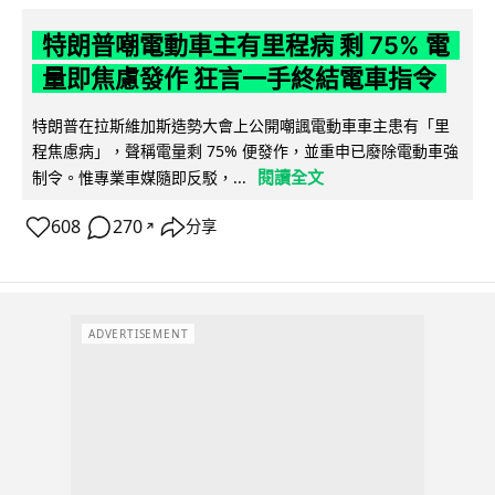
特朗普嘲電動車主有里程病 剩 75% 電
量即焦慮發作 狂言一手終結電車指令
特朗普在拉斯維加斯造勢大會上公開嘲諷電動車車主患有「里
程焦慮病」，聲稱電量剩 75% 便發作，並重申已廢除電動車強
閱讀全文
制令。惟專業車媒隨即反駁，...
608
270
分享
↗
ADVERTISEMENT