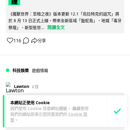
鐘
《魔獸世界：至暗之夜》版本更新 12.1「烏拉特克的詛咒」將
於 8 月 13 日正式上線，帶來全新區域「盤蛇島」、地城「毒牙
閱讀全文
祭壇」、新型態世...
116
分享
科技娛樂
遊戲情報
Lawton
2 日
日本二手遊戲店減 90% 門市 業績反增
本網站正使用 Cookie
我們使用 Cookie 改善網站體驗。 繼續使用
四成 "懷舊"在 Z 世代變成最潮「新鮮
我們的網站即表示您同意我們的
Cookie 政
感」
策
。