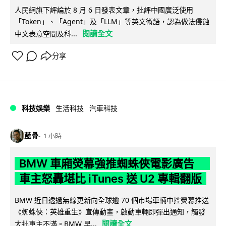
人民網旗下評論於 8 月 6 日發表文章，批評中國廣泛使用
「Token」、「Agent」及「LLM」等英文術語，認為做法侵蝕
閱讀全文
中文表意空間及科...
分享
科技娛樂
生活科技
汽車科技
藍骨
1 小時
BMW 車廂熒幕強推蜘蛛俠電影廣告
車主怒轟堪比 iTunes 送 U2 專輯翻版
BMW 近日透過無線更新向全球逾 70 個市場車輛中控熒幕推送
《蜘蛛俠：英雄重生》宣傳動畫，啟動車輛即彈出通知，觸發
閱讀全文
大批車主不滿。BMW 早...