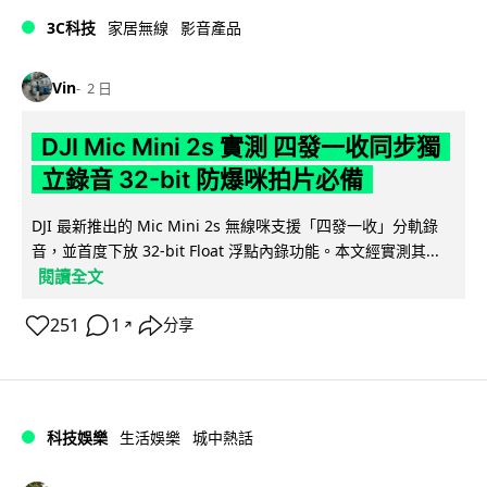
3C科技
家居無線
影音產品
Vin
2 日
DJI Mic Mini 2s 實測 四發一收同步獨
立錄音 32-bit 防爆咪拍片必備
DJI 最新推出的 Mic Mini 2s 無線咪支援「四發一收」分軌錄
音，並首度下放 32-bit Float 浮點內錄功能。本文經實測其...
閱讀全文
251
1
分享
↗
科技娛樂
生活娛樂
城中熱話