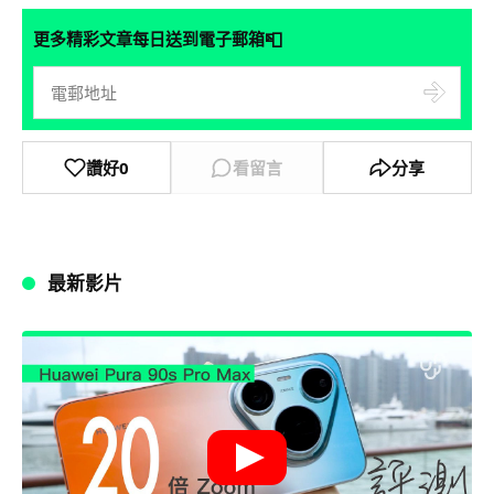
📮
更多精彩文章每日送到電子郵箱
讚好
0
看留言
分享
最新影片