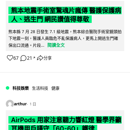
熊本地震手術室驚魂片瘋傳 醫護保護病
人、逃生門 網民讚值得尊敬
熊本縣 7 月 28 日發生 7.1 級地震，熊本綜合醫院手術室鏡頭拍
下地震一刻，醫護人員臨危不亂保護病人，更馬上開逃生門確
閱讀全文
保出口流通。片段...
67
21
分享
↗
科技娛樂
生活科技
健康
arthur
1 日
AirPods 用家注意聽力響紅燈 醫學界籲
耳機用戶謹守「60-60」鐵律