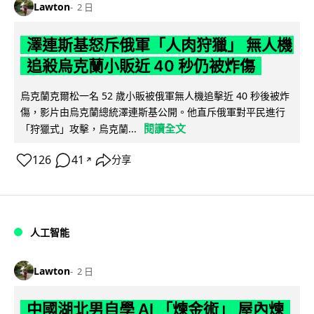
Lawton
2 日
澤連斯基怒斥俄軍「人肉狩獵」 無人機
追殺烏克蘭小販近 40 秒仍被炸傷
烏克蘭克爾松一名 52 歲小販被俄軍無人機追擊近 40 秒後被炸
傷，影片由烏克蘭總統澤連斯基公開。他直斥俄軍對平民進行
閱讀全文
「狩獵式」攻擊，烏克蘭...
126
41
分享
↗
人工智能
Lawton
2 日
中國湖北男自學 AI 「煉金術」 屋內煉