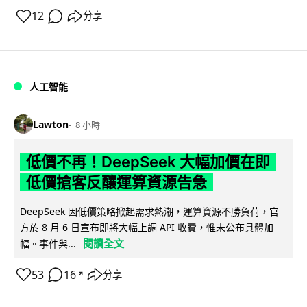
12
分享
人工智能
Lawton
8 小時
低價不再！DeepSeek 大幅加價在即
低價搶客反釀運算資源告急
DeepSeek 因低價策略掀起需求熱潮，運算資源不勝負荷，官
方於 8 月 6 日宣布即將大幅上調 API 收費，惟未公布具體加
閱讀全文
幅。事件與...
53
16
分享
↗