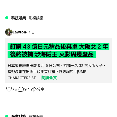
科技娛樂
影視娛樂
Lawton
1 日
訂購 43 億日元精品後棄單 大阪女 2 年
後終被捕 涉海賊王,火影周邊產品
日本警視廳神田署 8 月 6 日公布，拘捕一名 32 歲大阪女子，
指她涉嫌在出版巨頭集英社旗下官方網店「JUMP
閱讀全文
CHARACTERS ST...
75
9
分享
↗
商業科技
資訊保安