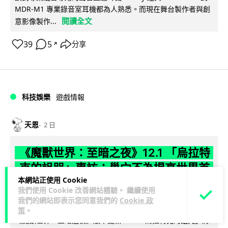
MDR-M1 專業錄音室耳機都為人熟悉。而現在舞台製作者與創
閱讀全文
意影像製作...
39
5
分享
↗
科技娛樂
遊戲情報
天恩
2 日
《魔獸世界：至暗之夜》12.1 「烏拉特
克的詛咒」專訪：巢穴不為提高世界首
本網站正使用 Cookie
領門檻而設 《諸王之眠》縮短約 10 分
我們使用 Cookie 改善網站體驗。 繼續使用
鐘
我們的網站即表示您同意我們的
Cookie 政
策
。
《魔獸世界：至暗之夜》版本更新 12.1「烏拉特克的詛咒」將