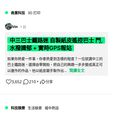
商業科技
3D 打印
Vin
1 日
中三巴士鐵路迷 自製紙皮遙控巴士 門,
水撥識郁 + 實時GPS報站
如果你熱愛一件事，你會熱愛到怎樣的程度？一位就讀中三的
巴士鐵路迷，選擇由零開始，把自己的興趣一步步變成真正可
閱讀全文
以運作的作品。他以紙皮親手製作出...
3,652
210
分享
↗
科技娛樂
生活娛樂
城中熱話