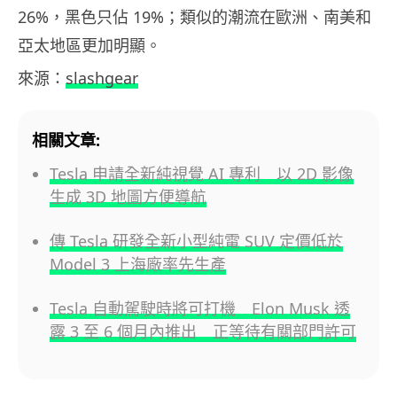
26%，黑色只佔 19%；類似的潮流在歐洲、南美和
亞太地區更加明顯。
來源：
slashgear
相關文章:
Tesla 申請全新純視覺 AI 專利 以 2D 影像
生成 3D 地圖方便導航
傳 Tesla 研發全新小型純電 SUV 定價低於
Model 3 上海廠率先生產
Tesla 自動駕駛時將可打機 Elon Musk 透
露 3 至 6 個月內推出 正等待有關部門許可