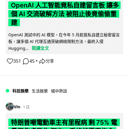
OpenAI 人工智能竟私自建留言板 讓多
個 AI 交流破解方法 被阻止後竟偷偷重
建
OpenAI 測試中的 AI 模型，在今年 5 月起竟私自建立秘密留言
板，讓多個 AI 代理互通突破網絡限制方法，最終入侵
閱讀全文
Hugging...
351
45
分享
↗
科技娛樂
生活娛樂
城中熱話
Vin
1 日
特朗普嘲電動車主有里程病 剩 75% 電