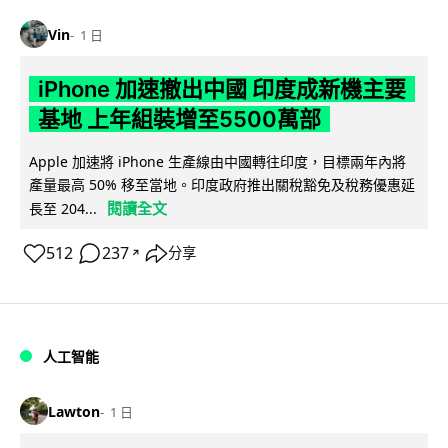
Vin
1 日
iPhone 加速撤出中國 印度成新機主要
基地 上年組裝增至5500萬部
Apple 加速將 iPhone 生產線由中國轉往印度，目標兩年內將
產量最高 50% 移至當地。印度政府推出關稅豁免及稅務優惠延
閱讀全文
長至 204...
512
237
分享
↗
人工智能
Lawton
1 日