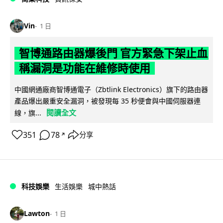
Vin
1 日
智博通路由器爆後門 官方緊急下架止血
稱漏洞是功能在維修時使用
中國網通廠商智博通電子（Zbtlink Electronics）旗下的路由器
產品爆出嚴重安全漏洞，被發現每 35 秒便會與中國伺服器連
閱讀全文
線，旗...
351
78
分享
↗
科技娛樂
生活娛樂
城中熱話
Lawton
1 日