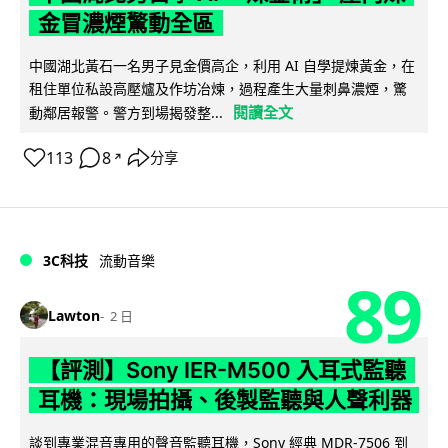
金冒濃煙驚動全區
中國湖北黃石一名男子見金價高企，利用 AI 自學提煉黃金，在
租住單位私設高壓爐及作坊冶煉，過程產生大量刺鼻濃煙，驚
閱讀全文
動鄰居報警。警方到場揭發整...
113
8
分享
↗
3C科技
流動音樂
89
Lawton
2 日
【評測】Sony IER-M500 入耳式監聽
耳機：現場拍攝、後製監聽與人聲利器
談到專業混音專用的聲音監聽耳機，Sony 經典 MDR-7506 到