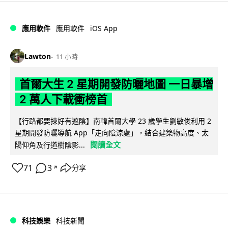
iOS App
應用軟件
應用軟件
Lawton
11 小時
首爾大生 2 星期開發防曬地圖 一日暴增
2 萬人下載衝榜首
【行路都要揀好有遮陰】南韓首爾大學 23 歲學生劉敏俊利用 2
星期開發防曬導航 App「走向陰涼處」，結合建築物高度、太
閱讀全文
陽仰角及行道樹陰影...
71
3
分享
↗
科技娛樂
科技新聞