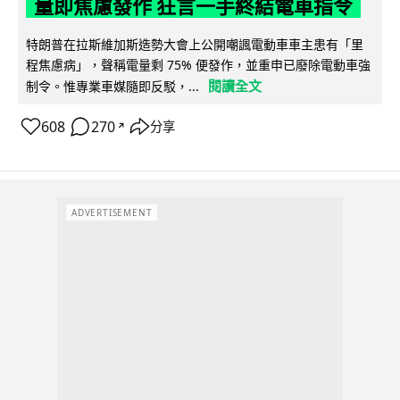
量即焦慮發作 狂言一手終結電車指令
特朗普在拉斯維加斯造勢大會上公開嘲諷電動車車主患有「里
程焦慮病」，聲稱電量剩 75% 便發作，並重申已廢除電動車強
閱讀全文
制令。惟專業車媒隨即反駁，...
608
270
分享
↗
ADVERTISEMENT