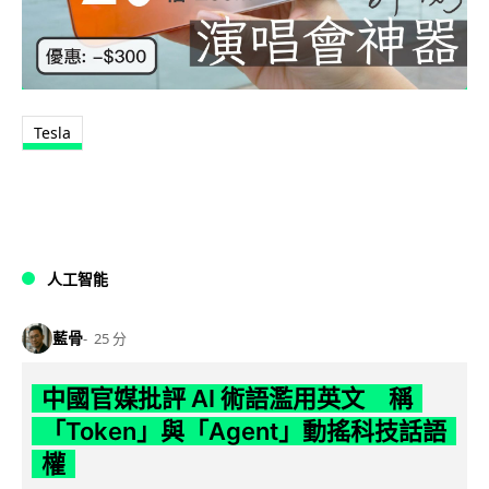
Tesla
人工智能
藍骨
25 分
中國官媒批評 AI 術語濫用英文 稱
「Token」與「Agent」動搖科技話語
權