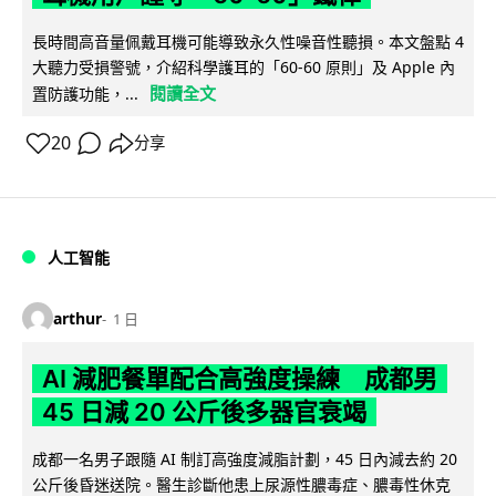
長時間高音量佩戴耳機可能導致永久性噪音性聽損。本文盤點 4
大聽力受損警號，介紹科學護耳的「60-60 原則」及 Apple 內
閱讀全文
置防護功能，...
20
分享
人工智能
arthur
1 日
AI 減肥餐單配合高強度操練 成都男
45 日減 20 公斤後多器官衰竭
成都一名男子跟隨 AI 制訂高強度減脂計劃，45 日內減去約 20
公斤後昏迷送院。醫生診斷他患上尿源性膿毒症、膿毒性休克