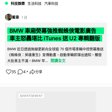
科技娛樂
生活科技
汽車科技
藍骨
1 日
BMW 車廂熒幕強推蜘蛛俠電影廣告
車主怒轟堪比 iTunes 送 U2 專輯翻版
BMW 近日透過無線更新向全球逾 70 個市場車輛中控熒幕推送
《蜘蛛俠：英雄重生》宣傳動畫，啟動車輛即彈出通知，觸發
閱讀全文
大批車主不滿。BMW 早...
35
4
分享
↗
ADVERTISEMENT