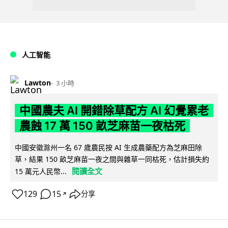
人工智能
Lawton
3 小時
中國農夫 AI 開錯除草配方 AI 幻覺累老
農蝕 17 萬 150 畝芝麻苗一夜枯死
中國安徽滁州一名 67 歲農民按 AI 生成農藥配方為芝麻田除
草，結果 150 畝芝麻苗一夜之間與雜草一同枯死，估計損失約
閱讀全文
15 萬元人民幣...
129
15
分享
↗