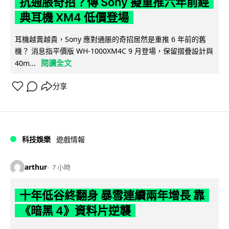
抗通脹奇招？傳 Sony 擬重推六年前經
典耳機 XM4 低價登場
耳機越賣越貴，Sony 應對通脹的奇招居然是重推 6 年前的舊
機？ 消息指平價版 WH-1000XM4C 9 月登場，保留摺疊設計與
閱讀全文
40m...
分享
科技娛樂
遊戲情報
arthur
7 小時
十年低谷終翻身 暴雪連續兩年增長 靠
《暗黑 4》資料片逆襲