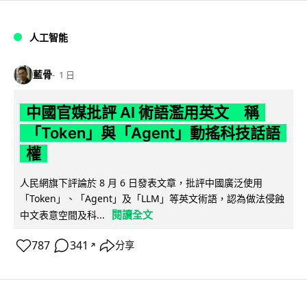
人工智能
藍骨
1 日
中國官媒批評 AI 術語濫用英文 稱
「Token」與「Agent」動搖科技話語
權
人民網旗下評論於 8 月 6 日發表文章，批評中國廣泛使用
「Token」、「Agent」及「LLM」等英文術語，認為做法侵蝕
閱讀全文
中文表意空間及科...
787
341
分享
↗