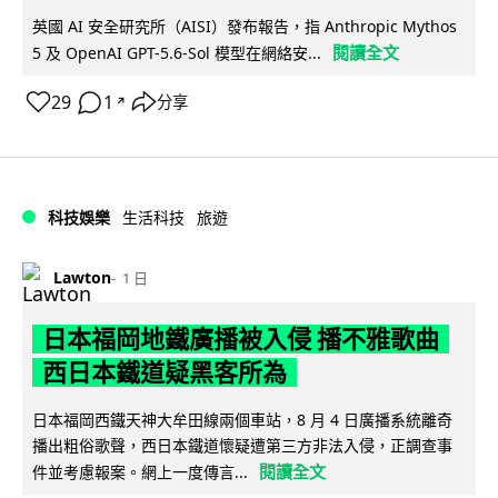
英國 AI 安全研究所（AISI）發布報告，指 Anthropic Mythos
閱讀全文
5 及 OpenAI GPT-5.6-Sol 模型在網絡安...
29
1
分享
↗
科技娛樂
生活科技
旅遊
Lawton
1 日
日本福岡地鐵廣播被入侵 播不雅歌曲
西日本鐵道疑黑客所為
日本福岡西鐵天神大牟田線兩個車站，8 月 4 日廣播系統離奇
播出粗俗歌聲，西日本鐵道懷疑遭第三方非法入侵，正調查事
閱讀全文
件並考慮報案。網上一度傳言...