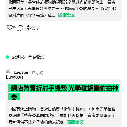
收購兩年，暴雪終於擺脫動視魔咒？總裁內部電郵流出：暴雪
已成 Xbox 表現最好團隊之一，連續兩年營收增長。《暗黑 4》
閱讀全文
資料片同《守望先鋒》成...
9
分享
3C科技
手提電話
Lawton
17 小時
網店熱賣折射手機殼 光學稜鏡變偷拍神
器
中國有網上購物平台近日熱賣「折射手機殼」，利用光學稜鏡
原理讓手機在熒幕關閉狀態下亦能側面偷拍，賣家更以暗示字
閱讀全文
眼宣傳供不法分子偷拍他人裙底