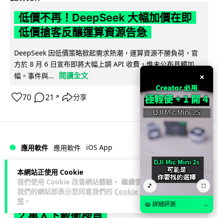
低價不再！DeepSeek 大幅加價在即
低價搶客反釀運算資源告急
DeepSeek 因低價策略掀起需求熱潮，運算資源不勝負荷，官
方於 8 月 6 日宣布即將大幅上調 API 收費，惟未公布具體加
閱讀全文
幅。事件與...
×
70
21
分享
↗
iOS App
應用軟件
應用軟件
本網站正使用 Cookie
Lawton
2 日
我們使用 Cookie 改善網站體驗。 繼續使用
🎵
⛶
我們的網站即表示您同意我們的
Cookie 政
首爾大生 2 星期開發防曬地圖 一日暴增
策
。
📖 詳細評測
→
2 萬人下載衝榜首