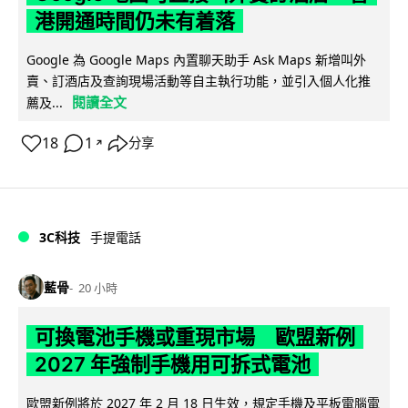
港開通時間仍未有着落
Google 為 Google Maps 內置聊天助手 Ask Maps 新增叫外
賣、訂酒店及查詢現場活動等自主執行功能，並引入個人化推
閱讀全文
薦及...
18
1
分享
↗
3C科技
手提電話
藍骨
20 小時
可換電池手機或重現市場 歐盟新例
2027 年強制手機用可拆式電池
歐盟新例將於 2027 年 2 月 18 日生效，規定手機及平板電腦電