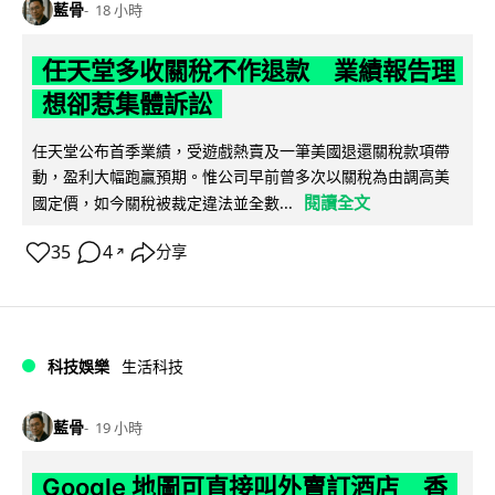
藍骨
18 小時
任天堂多收關稅不作退款 業績報告理
想卻惹集體訴訟
任天堂公布首季業績，受遊戲熱賣及一筆美國退還關稅款項帶
動，盈利大幅跑贏預期。惟公司早前曾多次以關稅為由調高美
閱讀全文
國定價，如今關稅被裁定違法並全數...
35
4
分享
↗
科技娛樂
生活科技
藍骨
19 小時
Google 地圖可直接叫外賣訂酒店 香