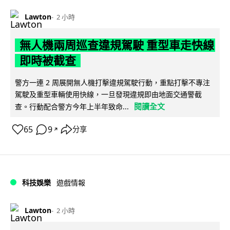
Lawton
2 小時
無人機兩周巡查違規駕駛 重型車走快線
即時被截查
警方一連 2 周展開無人機打擊違規駕駛行動，重點打擊不專注
駕駛及重型車輛使用快線，一旦發現違規即由地面交通警截
閱讀全文
查。行動配合警方今年上半年致命...
65
9
分享
↗
科技娛樂
遊戲情報
Lawton
2 小時