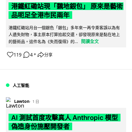
港鐵紅磡站現「黐地銀包」 原來是藝術
品呃足全港市民兩年
港鐵紅磡站月台一個銀色「銀包」多年來一再令乘客誤以為有
人遺失財物，事主原本打算拾起交還，卻發現原來是黏在地上
閱讀全文
的藝術品。這件名為《失而復得》的...
119
4
分享
↗
人工智能
Lawton
1 日
AI 測試首度攻擊真人 Anthropic 模型
偽造身份施壓開發者