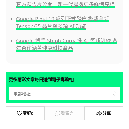
官方預告片公開 新一代摺機更多詳情亮相
Google Pixel 10 系列正式發佈 搭載全新
Tensor G5 晶片與多項 AI 功能
Google 攜手 Steph Curry 推 AI 籃球訓練 多
年合作涵蓋健康科技產品
📮
更多精彩文章每日送到電子郵箱
讚好
0
看留言
分享