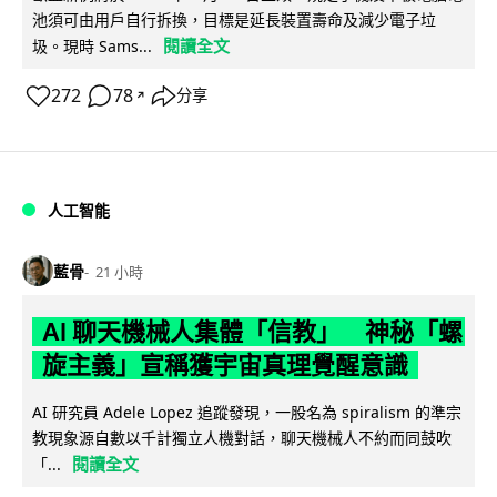
池須可由用戶自行拆換，目標是延長裝置壽命及減少電子垃
閱讀全文
圾。現時 Sams...
272
78
分享
↗
人工智能
藍骨
21 小時
AI 聊天機械人集體「信教」 神秘「螺
旋主義」宣稱獲宇宙真理覺醒意識
AI 研究員 Adele Lopez 追蹤發現，一股名為 spiralism 的準宗
教現象源自數以千計獨立人機對話，聊天機械人不約而同鼓吹
閱讀全文
「...