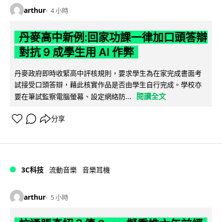
arthur
4 小時
丹麥高中新例:回家功課一律加口頭答辯
對抗 9 成學生用 AI 作弊
丹麥政府即時收緊高中評核規則，要求學生為在家完成書面考
試接受口頭答辯，藉此核實作品是否由學生自行完成。學校亦
閱讀全文
要在筆試監察電腦螢幕、設定網絡防...
分享
3C科技
流動音樂
音樂耳機
arthur
5 小時