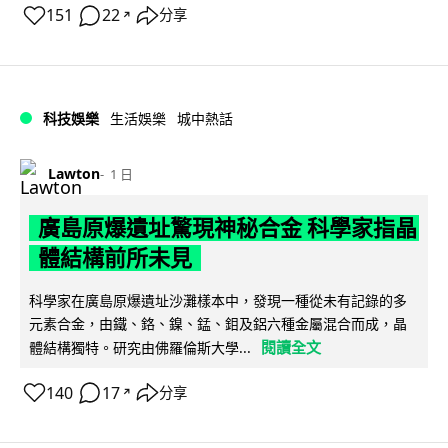
151
22
分享
↗
科技娛樂
生活娛樂
城中熱話
Lawton
1 日
廣島原爆遺址驚現神秘合金 科學家指晶
體結構前所未見
科學家在廣島原爆遺址沙灘樣本中，發現一種從未有記錄的多
元素合金，由鐵、鉻、鎳、錳、鉬及鋁六種金屬混合而成，晶
閱讀全文
體結構獨特。研究由佛羅倫斯大學...
140
17
分享
↗