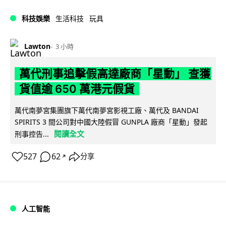
科技娛樂
生活科技
玩具
Lawton
3 小時
萬代刑事追擊假高達廠商「星動」 查獲
貨值逾 650 萬港元假貨
萬代南夢宮集團旗下萬代南夢宮影視工廠、萬代及 BANDAI
SPIRITS 3 間公司對中國大陸假冒 GUNPLA 廠商「星動」發起
閱讀全文
刑事控告...
527
62
分享
↗
人工智能