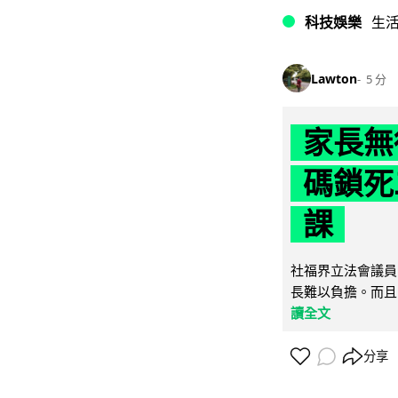
科技娛樂
生
Lawton
5 分
家長無
碼鎖死
課
社福界立法會議員
長難以負擔。而且
讀全文
分享