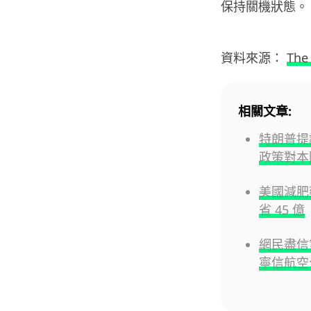
保持關機狀態。
資料來源：
The
相關文章:
特朗普提
政策對本
美國減肥
省 45 億
網民盡信
寧信航空