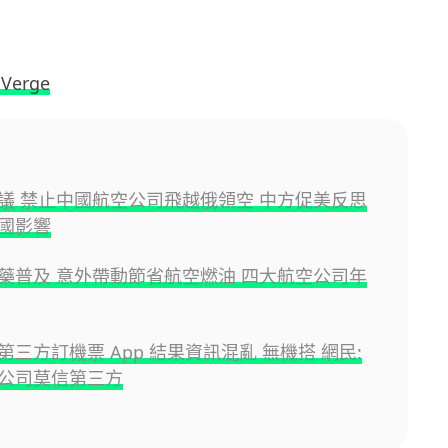
 Verge
議 禁止中國航空公司飛越俄領空 中方促美反思
國影響
藥普及 意外帶動節省航空燃油 四大航空公司年
第三方訂機票 App 結果資訊混亂 無機搭 網民:
公司莫信第三方