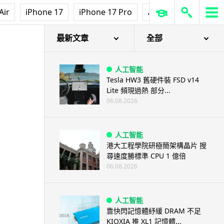
Air
iPhone 17
iPhone 17 Pro
AirPods Pro 3
Ap
最新文章
全部
人工智能
Tesla HW3 舊硬件裝 FSD v14
Lite 頻現過熱 部分...
06.08.2026
人工智能
港大工程學院研極簡架構晶片 搜
尋速度勝標準 CPU 1 億倍
06.08.2026
人工智能
靠快閃記憶體紓緩 DRAM 不足
KIOXIA 推 XL1 記憶體...