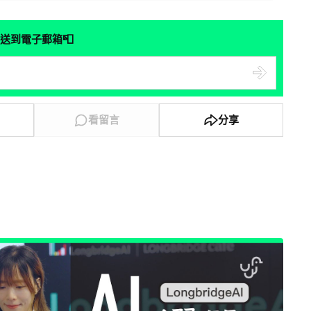
📮
送到電子郵箱
看留言
分享