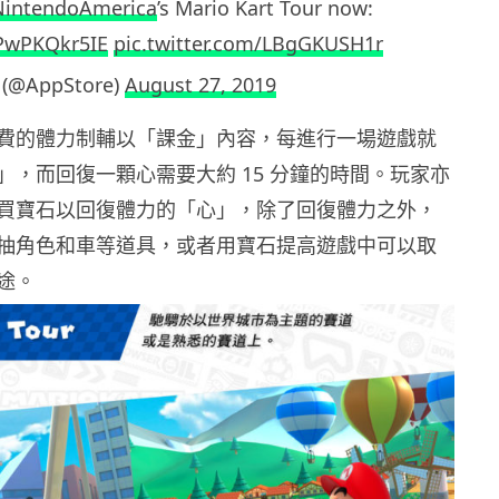
intendoAmerica
’s Mario Kart Tour now:
/PwPKQkr5IE
pic.twitter.com/LBgGKUSH1r
 (@AppStore)
August 27, 2019
費的體力制輔以「課金」內容，每進行一場遊戲就
」，而回復一顆心需要大約 15 分鐘的時間。玩家亦
買寶石以回復體力的「心」，除了回復體力之外，
抽角色和車等道具，或者用寶石提高遊戲中可以取
途。