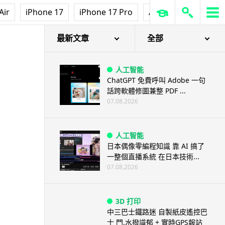
Air
iPhone 17
iPhone 17 Pro
AirPods Pro 3
Ap
最新文章
全部
人工智能
ChatGPT 免費呼叫 Adobe 一句
話跨軟體修圖兼整 PDF ...
07.08.2026
人工智能
日本偶像零編程知識 靠 AI 搞了
一整個直播系統 在日本技術...
07.08.2026
3D 打印
中三巴士鐵路迷 自製紙皮遙控巴
士 門,水撥識郁 + 實時GPS報站