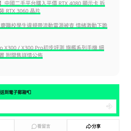
中國二手平台購入平價 RTX 4080 顯示卡 拆
 RTX 3060 晶片
重慶職校學生違規帶流動電源被查 情緒激動下跪
ivo X300 / X300 Pro初步評測 旗艦系列手機 細
置 附開售詳情公佈
📮
送到電子郵箱
看留言
分享