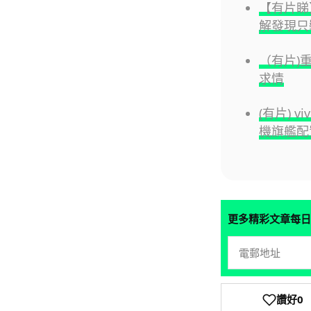
【有片睇】
解發現只裝
（有片)
求情
(有片) v
機旗艦配
更多精彩文章每日
讚好
0