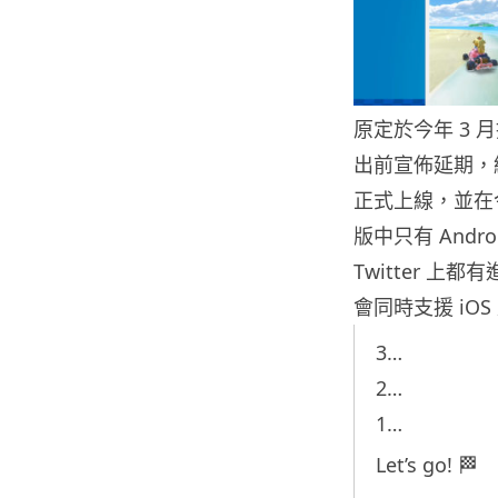
原定於今年 3 月
出前宣佈延期，終
正式上線，並在
版中只有 Andro
Twitter 上
會同時支援 iOS 
3…
2…
1…
Let’s go! 🏁