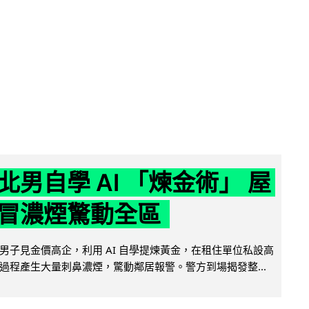
北男自學 AI 「煉金術」 屋
冒濃煙驚動全區
男子見金價高企，利用 AI 自學提煉黃金，在租住單位私設高
過程產生大量刺鼻濃煙，驚動鄰居報警。警方到場揭發整...