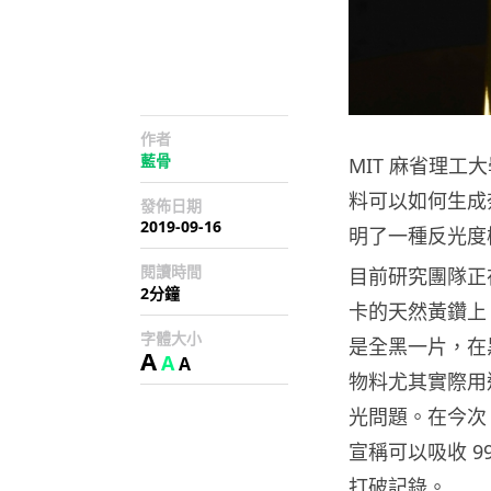
作者
藍骨
MIT 麻省理
料可以如何生成
發佈日期
2019-09-16
明了一種反光度
閱讀時間
目前研究團隊正在
2分鐘
卡的天然黃鑽上
字體大小
是全黑一片，在
A
A
A
物料尤其實際用
光問題。在今次 M
宣稱可以吸收 9
打破記錄。