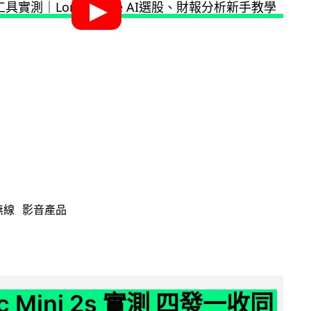
無線
影音產品
ic Mini 2s 實測 四發一收同