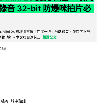
音 32-bit 防爆咪拍片必
Mic Mini 2s 無線咪支援「四發一收」分軌錄音，並首度下放
 浮點內錄功能。本文經實測其...
閱讀全文
分享
活娛樂
城中熱話