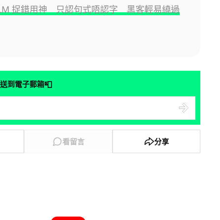
揭 LLM 捉錯用神 只認句式唔認字 黑客輕易繞過
📮
送到電子郵箱
看留言
分享