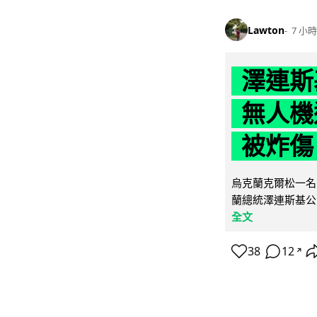
Lawton
7 小時
澤連斯
無人機
被炸傷
烏克蘭克爾松一名 
蘭總統澤連斯基公
全文
38
12
↗