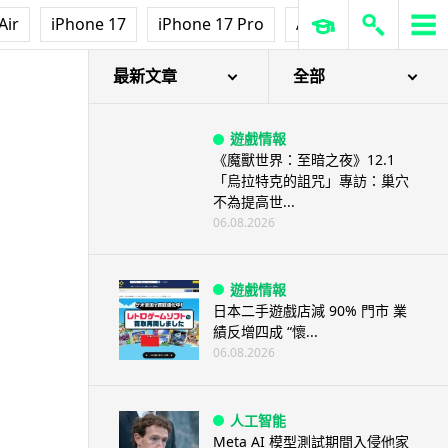
【評測】Sony IER-M500 入耳式
Air
iPhone 17
iPhone 17 Pro
AirPods Pro 3
Ap
監聽耳機：現場拍攝、後製監
聽...
06.08.2026
最新文章
全部
遊戲情報
《魔獸世界：至暗之夜》12.1
「烏拉特克的詛咒」專訪：巢穴
不為提高世...
06.08.2026
遊戲情報
日本二手遊戲店減 90% 門市 業
績反增四成 “懷...
06.08.2026
人工智能
Meta AI 模型測試期間入侵他家