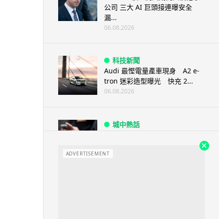
公司 三大 AI 巨頭接連曝安全
漏...
06.08.2026
科技新聞
Audi 最慳電量產車現身 A2 e-
tron 迷彩造型曝光 快充 2...
06.08.2026
城中熱話
法國 8 月 11 日出新例 未經同意
嚴禁 Cold Call 違規企...
ADVERTISEMENT
06.08.2026
人工智能
華為科學家警告 NVIDIA 已近物
理極限 華為「韜定律」可繞過