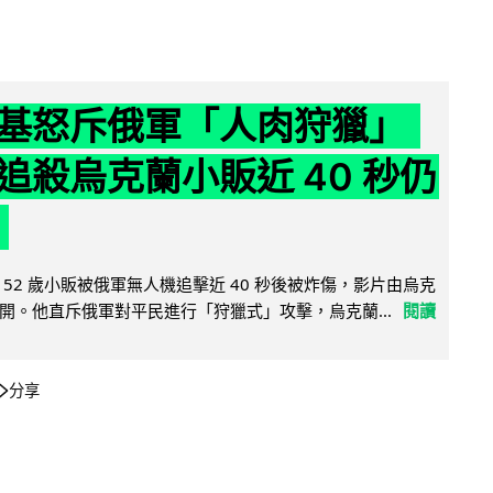
基怒斥俄軍「人肉狩獵」
追殺烏克蘭小販近 40 秒仍
52 歲小販被俄軍無人機追擊近 40 秒後被炸傷，影片由烏克
開。他直斥俄軍對平民進行「狩獵式」攻擊，烏克蘭...
閱讀
分享