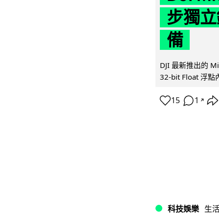
步獨立錄
備
DJI 最新推出的 
32-bit Float
15
1
↗
科技娛樂
生