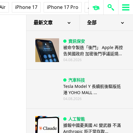
Air
iPhone 17
iPhone 17 Pro
AirPods Pro 3
Ap
最新文章
全部
資訊保安
被命令製造「後門」 Apple 再控
告英國政府 加密後門爭議延燒...
04.08.2026
汽車科技
Tesla Model Y 長續航後驅版抵
港 YOHO MALL ...
04.08.2026
人工智能
據報中國憂美國 AI 變武器 不滿
Anthropic 拒正常存取...