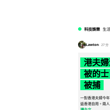
科技娛樂
生
Lawton
27 分
港夫婦
被的士 
被捕
一對香港夫婦今年
返香港自用。兩人本
讀全文