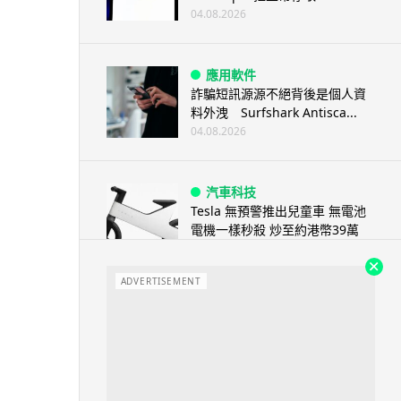
04.08.2026
應用軟件
詐騙短訊源源不絕背後是個人資
料外洩 Surfshark Antisca...
04.08.2026
汽車科技
Tesla 無預警推出兒童車 無電池
電機一樣秒殺 炒至約港幣39萬
04.08.2026
ADVERTISEMENT
iPhone app
歐盟再發功 Apple 終答應
iPhone 跨機剪貼簿將可貼 ...
04.08.2026