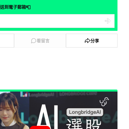
📮
送到電子郵箱
看留言
分享