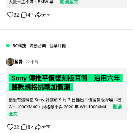
閱讀全文
大批車主不滿。BMW 早...
32
4
分享
↗
3C科技
流動音樂
音樂耳機
藍骨
22 小時
Sony 傳推平價復刻版耳筒 沿用六年
舊款規格挑戰加價潮
最近有爆料指 Sony 計劃於 9 月 7 日推出平價復刻版降噪耳機
閱讀
WH-1000XM4C，規格幾乎與 2020 年 WH-1000XM4...
全文
22
8
分享
↗