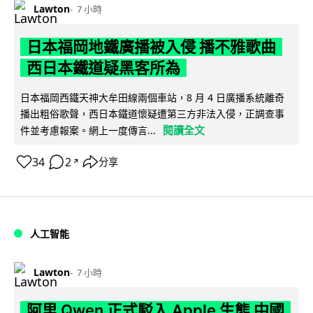
Lawton
7 小時
日本福岡地鐵廣播被入侵 播不雅歌曲
西日本鐵道疑黑客所為
日本福岡西鐵天神大牟田線兩個車站，8 月 4 日廣播系統離奇
播出粗俗歌聲，西日本鐵道懷疑遭第三方非法入侵，正調查事
閱讀全文
件並考慮報案。網上一度傳言...
34
2
分享
↗
人工智能
Lawton
7 小時
阿里 Qwen 正式駁入 Apple 生態 中國