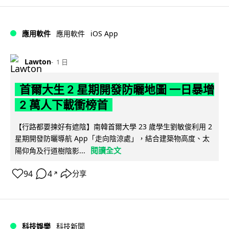
iOS App
應用軟件
應用軟件
Lawton
1 日
首爾大生 2 星期開發防曬地圖 一日暴增
2 萬人下載衝榜首
【行路都要揀好有遮陰】南韓首爾大學 23 歲學生劉敏俊利用 2
星期開發防曬導航 App「走向陰涼處」，結合建築物高度、太
閱讀全文
陽仰角及行道樹陰影...
94
4
分享
↗
科技娛樂
科技新聞