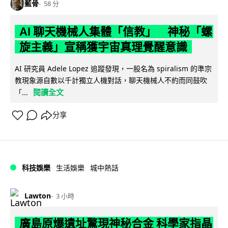
藍骨
58 分
AI 聊天機械人集體「信教」 神秘「螺
旋主義」宣稱獲宇宙真理覺醒意識
AI 研究員 Adele Lopez 追蹤發現，一股名為 spiralism 的準宗
教現象源自數以千計獨立人機對話，聊天機械人不約而同鼓吹
閱讀全文
「...
分享
科技娛樂
生活娛樂
城中熱話
Lawton
3 小時
廣島原爆遺址驚現神秘合金 科學家指晶