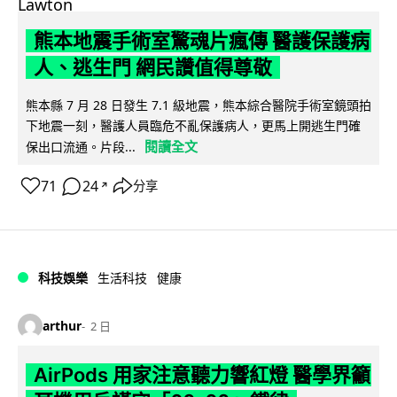
熊本地震手術室驚魂片瘋傳 醫護保護病
人、逃生門 網民讚值得尊敬
熊本縣 7 月 28 日發生 7.1 級地震，熊本綜合醫院手術室鏡頭拍
下地震一刻，醫護人員臨危不亂保護病人，更馬上開逃生門確
閱讀全文
保出口流通。片段...
71
24
分享
↗
科技娛樂
生活科技
健康
arthur
2 日
AirPods 用家注意聽力響紅燈 醫學界籲