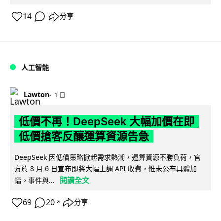
14
分享
人工智能
Lawton
1 日
低價不再！DeepSeek 大幅加價在即
低價搶客反釀運算資源告急
DeepSeek 因低價策略掀起需求熱潮，運算資源不勝負荷，官
方於 8 月 6 日宣布即將大幅上調 API 收費，惟未公布具體加
閱讀全文
幅。事件與...
69
20
分享
↗