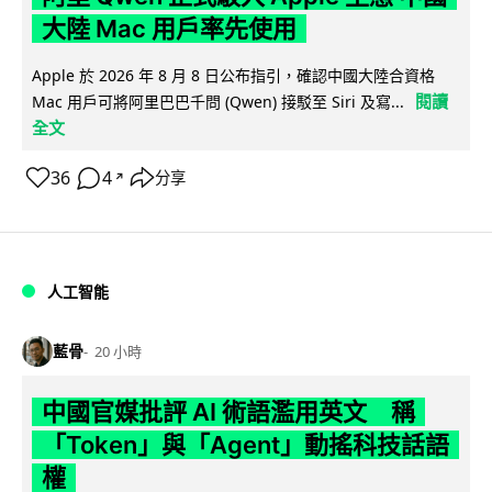
大陸 Mac 用戶率先使用
Apple 於 2026 年 8 月 8 日公布指引，確認中國大陸合資格
閱讀
Mac 用戶可將阿里巴巴千問 (Qwen) 接駁至 Siri 及寫...
全文
36
4
分享
↗
人工智能
藍骨
20 小時
中國官媒批評 AI 術語濫用英文 稱
「Token」與「Agent」動搖科技話語
權