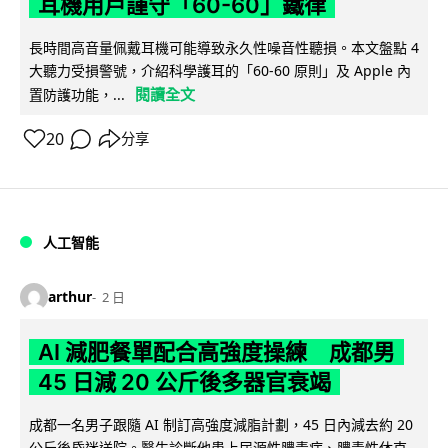
耳機用戶謹守「60-60」鐵律
長時間高音量佩戴耳機可能導致永久性噪音性聽損。本文盤點 4
大聽力受損警號，介紹科學護耳的「60-60 原則」及 Apple 內
閱讀全文
置防護功能，...
20
分享
人工智能
arthur
2 日
AI 減肥餐單配合高強度操練 成都男
45 日減 20 公斤後多器官衰竭
成都一名男子跟隨 AI 制訂高強度減脂計劃，45 日內減去約 20
公斤後昏迷送院。醫生診斷他患上尿源性膿毒症、膿毒性休克