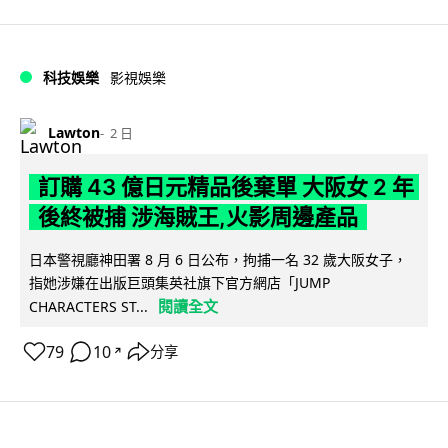
科技娛樂
影視娛樂
Lawton
2 日
訂購 43 億日元精品後棄單 大阪女 2 年
後終被捕 涉海賊王,火影周邊產品
日本警視廳神田署 8 月 6 日公布，拘捕一名 32 歲大阪女子，
指她涉嫌在出版巨頭集英社旗下官方網店「JUMP
閱讀全文
CHARACTERS ST...
79
10
分享
↗