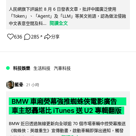
人民網旗下評論於 8 月 6 日發表文章，批評中國廣泛使用
「Token」、「Agent」及「LLM」等英文術語，認為做法侵蝕
閱讀全文
中文表意空間及科...
636
285
分享
↗
科技娛樂
生活科技
汽車科技
藍骨
21 小時
BMW 車廂熒幕強推蜘蛛俠電影廣告
車主怒轟堪比 iTunes 送 U2 專輯翻版
BMW 近日透過無線更新向全球逾 70 個市場車輛中控熒幕推送
《蜘蛛俠：英雄重生》宣傳動畫，啟動車輛即彈出通知，觸發