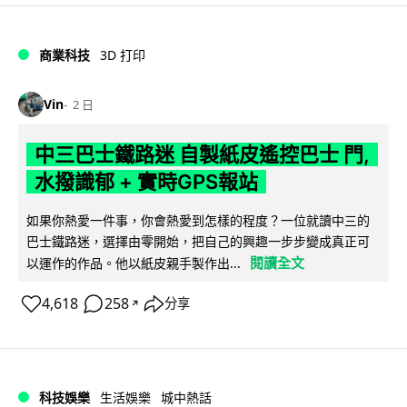
商業科技
3D 打印
Vin
2 日
中三巴士鐵路迷 自製紙皮遙控巴士 門,
水撥識郁 + 實時GPS報站
如果你熱愛一件事，你會熱愛到怎樣的程度？一位就讀中三的
巴士鐵路迷，選擇由零開始，把自己的興趣一步步變成真正可
閱讀全文
以運作的作品。他以紙皮親手製作出...
4,618
258
分享
↗
科技娛樂
生活娛樂
城中熱話