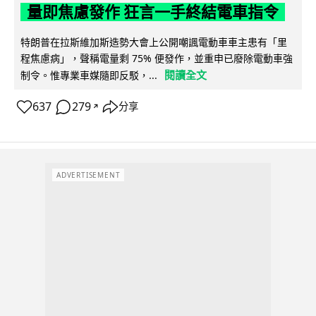
量即焦慮發作 狂言一手終結電車指令
特朗普在拉斯維加斯造勢大會上公開嘲諷電動車車主患有「里
程焦慮病」，聲稱電量剩 75% 便發作，並重申已廢除電動車強
閱讀全文
制令。惟專業車媒隨即反駁，...
637
279
分享
↗
ADVERTISEMENT