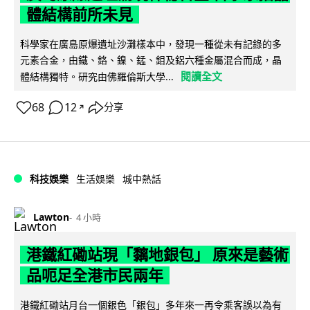
體結構前所未見
科學家在廣島原爆遺址沙灘樣本中，發現一種從未有記錄的多
元素合金，由鐵、鉻、鎳、錳、鉬及鋁六種金屬混合而成，晶
閱讀全文
體結構獨特。研究由佛羅倫斯大學...
68
12
分享
↗
科技娛樂
生活娛樂
城中熱話
Lawton
4 小時
港鐵紅磡站現「黐地銀包」 原來是藝術
品呃足全港市民兩年
港鐵紅磡站月台一個銀色「銀包」多年來一再令乘客誤以為有