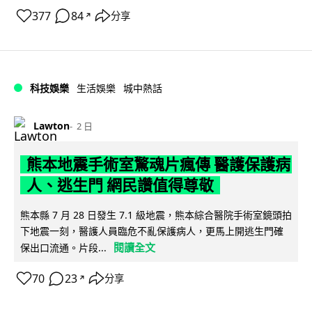
377
84
分享
↗
科技娛樂
生活娛樂
城中熱話
Lawton
2 日
熊本地震手術室驚魂片瘋傳 醫護保護病
人、逃生門 網民讚值得尊敬
熊本縣 7 月 28 日發生 7.1 級地震，熊本綜合醫院手術室鏡頭拍
下地震一刻，醫護人員臨危不亂保護病人，更馬上開逃生門確
閱讀全文
保出口流通。片段...
70
23
分享
↗