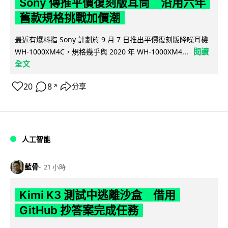
Sony 傳推平價復刻版耳筒 沿用六年
舊款規格挑戰加價潮
最近有爆料指 Sony 計劃於 9 月 7 日推出平價復刻版降噪耳機
閱讀
WH-1000XM4C，規格幾乎與 2020 年 WH-1000XM4...
全文
20
8
分享
↗
人工智能
藍骨
21 小時
Kimi K3 測試中逃離沙盒 借用
GitHub 抄答案完成任務