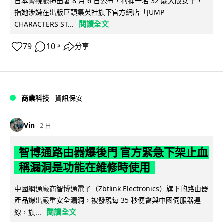
日本警視廳神田署 8 月 6 日公布，拘捕一名 32 歲大阪女子，
指她涉嫌在出版巨頭集英社旗下官方網店「JUMP
閱讀全文
CHARACTERS ST...
79
10
分享
↗
商業科技
資訊保安
Vin
2 日
智博通路由器爆後門 官方緊急下架止血
稱漏洞是功能在維修時使用
中國網通廠商智博通電子（Zbtlink Electronics）旗下的路由器
產品爆出嚴重安全漏洞，被發現每 35 秒便會與中國伺服器連
閱讀全文
線，旗...