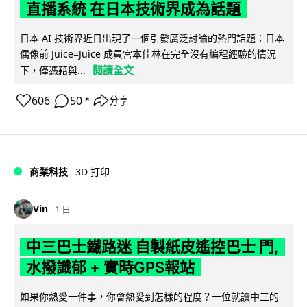
直播系統 在日本技術界成為話題
日本 AI 技術界近日出現了一個引發廣泛討論的熱門話題：日本
偶像前 Juice=Juice 成員宮本佳林在完全沒有編程經驗的情況
閱讀全文
下，僅憑藉與...
606
50
分享
↗
商業科技
3D 打印
Vin
1 日
中三巴士鐵路迷 自製紙皮遙控巴士 門,
水撥識郁 + 實時GPS報站
如果你熱愛一件事，你會熱愛到怎樣的程度？一位就讀中三的