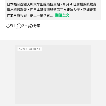
日本福岡西鐵天神大牟田線兩個車站，8 月 4 日廣播系統離奇
播出粗俗歌聲，西日本鐵道懷疑遭第三方非法入侵，正調查事
閱讀全文
件並考慮報案。網上一度傳言...
31
2
分享
↗
ADVERTISEMENT