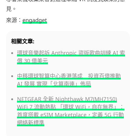
見。
來源：
engadget
相關文章:
環球音樂起訴 Anthropic 盜版歌曲訓練 AI 索
償 30 億美元
中移環球智算中心香港落成 投資百億推動
AI 發展 實現「北算南連」佈局
NETGEAR 全新 Nighthawk M7(MH7150)
WiFi 7 流動熱點 「環球 WiFi，自在無界」：
首度搭載 eSIM Marketplace，定義 5G 行動
網絡新標準