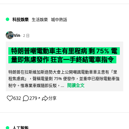
科技娛樂
生活娛樂
城中熱話
Vin
2 日
特朗普嘲電動車主有里程病 剩 75% 電
量即焦慮發作 狂言一手終結電車指令
特朗普在拉斯維加斯造勢大會上公開嘲諷電動車車主患有「里
程焦慮病」，聲稱電量剩 75% 便發作，並重申已廢除電動車強
閱讀全文
制令。惟專業車媒隨即反駁，...
632
279
分享
↗
人工智能