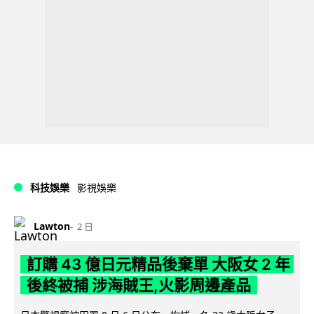
科技娛樂
影視娛樂
Lawton
2 日
訂購 43 億日元精品後棄單 大阪女 2 年
後終被捕 涉海賊王,火影周邊產品