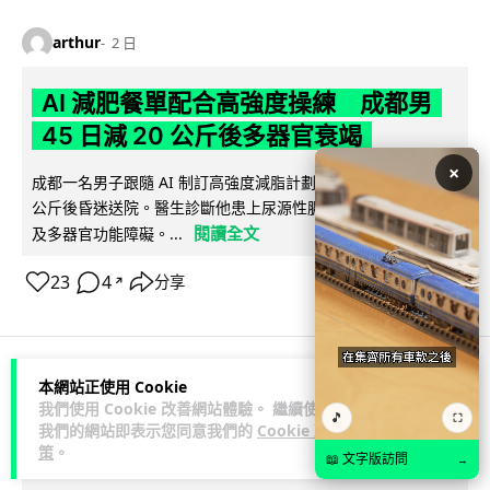
arthur
2 日
AI 減肥餐單配合高強度操練 成都男
45 日減 20 公斤後多器官衰竭
×
成都一名男子跟隨 AI 制訂高強度減脂計劃，45 日內減去約 20
公斤後昏迷送院。醫生診斷他患上尿源性膿毒症、膿毒性休克
閱讀全文
及多器官功能障礙。...
23
4
分享
↗
本網站正使用 Cookie
3C科技
家居無線
影音產品
我們使用 Cookie 改善網站體驗。 繼續使用
🎵
⛶
我們的網站即表示您同意我們的
Cookie 政
策
。
Vin
2 日
📖 文字版訪問
→