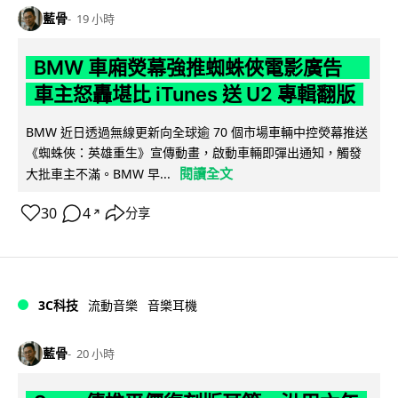
藍骨
19 小時
BMW 車廂熒幕強推蜘蛛俠電影廣告
車主怒轟堪比 iTunes 送 U2 專輯翻版
BMW 近日透過無線更新向全球逾 70 個市場車輛中控熒幕推送
《蜘蛛俠：英雄重生》宣傳動畫，啟動車輛即彈出通知，觸發
閱讀全文
大批車主不滿。BMW 早...
30
4
分享
↗
3C科技
流動音樂
音樂耳機
藍骨
20 小時