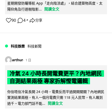
星期開發防曬導航 App「走向陰涼處」，結合建築物高度、太
閱讀全文
陽仰角及行道樹陰影...
90
4
分享
↗
科技娛樂
科技新聞
arthur
1 日
冷氣 24 小時長開電費更平？內地網民
自測結果兩極 專家拆解慳電邏輯
你信唔信冷氣長開 24 小時，電費反而平過開開關關？內地網民
實測結果兩極，有人一個月電費只需 118 元人民幣，有人飆到
閱讀全文
過千。電力部門話不能...