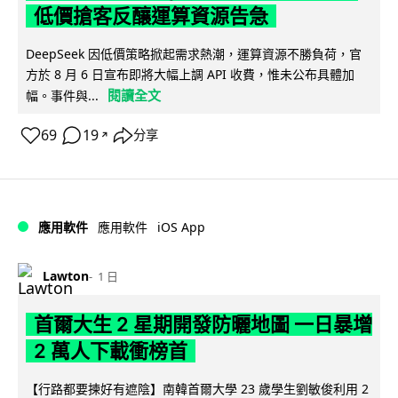
低價搶客反釀運算資源告急
DeepSeek 因低價策略掀起需求熱潮，運算資源不勝負荷，官
方於 8 月 6 日宣布即將大幅上調 API 收費，惟未公布具體加
閱讀全文
幅。事件與...
69
19
分享
↗
iOS App
應用軟件
應用軟件
Lawton
1 日
首爾大生 2 星期開發防曬地圖 一日暴增
2 萬人下載衝榜首
【行路都要揀好有遮陰】南韓首爾大學 23 歲學生劉敏俊利用 2