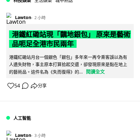
科技娛樂
生活娛樂
城中熱話
Lawton
2 小時
港鐵紅磡站現「黐地銀包」 原來是藝術
品呃足全港市民兩年
港鐵紅磡站月台一個銀色「銀包」多年來一再令乘客誤以為有
人遺失財物，事主原本打算拾起交還，卻發現原來是黏在地上
閱讀全文
的藝術品。這件名為《失而復得》的...
54
分享
人工智能
Lawton
3 小時