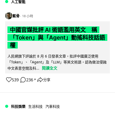
人工智能
藍骨
18 小時
中國官媒批評 AI 術語濫用英文 稱
「Token」與「Agent」動搖科技話語
權
人民網旗下評論於 8 月 6 日發表文章，批評中國廣泛使用
「Token」、「Agent」及「LLM」等英文術語，認為做法侵蝕
閱讀全文
中文表意空間及科...
539
236
分享
↗
科技娛樂
生活科技
汽車科技