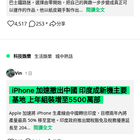
巴士鐵路迷，選擇由零開始，把自己的興趣一步步變成真正可
閱讀全文
以運作的作品。他以紙皮親手製作出...
4,517
253
分享
↗
科技娛樂
生活娛樂
城中熱話
Vin
1 日
iPhone 加速撤出中國 印度成新機主要
基地 上年組裝增至5500萬部
Apple 加速將 iPhone 生產線由中國轉往印度，目標兩年內將
產量最高 50% 移至當地。印度政府推出關稅豁免及稅務優惠延
閱讀全文
長至 204...