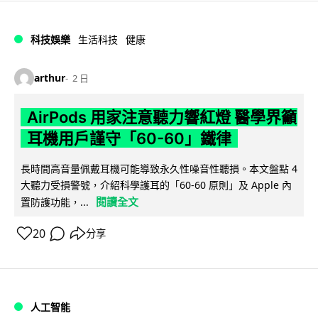
科技娛樂
生活科技
健康
arthur
2 日
AirPods 用家注意聽力響紅燈 醫學界籲
耳機用戶謹守「60-60」鐵律
長時間高音量佩戴耳機可能導致永久性噪音性聽損。本文盤點 4
大聽力受損警號，介紹科學護耳的「60-60 原則」及 Apple 內
閱讀全文
置防護功能，...
20
分享
人工智能