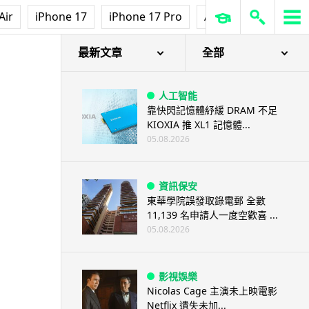
Air
iPhone 17
iPhone 17 Pro
AirPods Pro 3
Ap
最新文章
全部
人工智能
靠快閃記憶體紓緩 DRAM 不足
KIOXIA 推 XL1 記憶體...
05.08.2026
資訊保安
東華學院誤發取錄電郵 全數
11,139 名申請人一度空歡喜 ...
05.08.2026
影視娛樂
Nicolas Cage 主演未上映電影
Netflix 遺失未加...